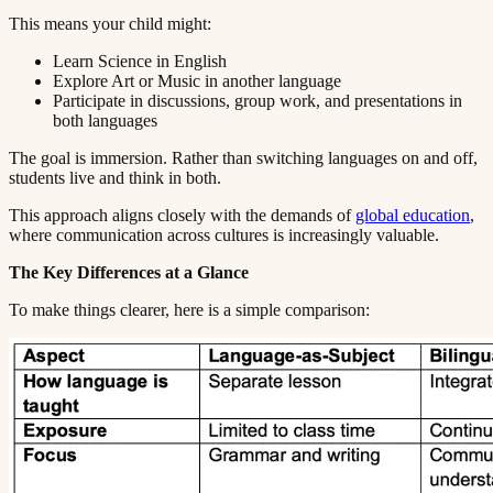
This means your child might:​​​​‌ ‍ ​‍​‍‌‍ ‌ ​‍‌‍‍‌‌‍‌ ‌‍‍‌‌‍ ‍​‍​‍​ ‍‍​‍​‍‌ ​ ‌‍​‌‌‍ ‍‌‍‍‌‌ ‌​‌ ‍‌​‍ ‍‌‍‍‌‌‍ ​‍​‍​‍ ​​‍​‍‌‍‍​‌ ​‍‌‍‌‌‌‍‌‍​‍​‍​ ‍‍​‍​‍​‍ ‌ ​ ‌ ‌​‌ ‌‌‌‍‌​‌‍‍‌‌‍ ​‍ ‌‍‍‌‌‍ ‍‌ ‌​‌‍‌‌‌‍ ‍‌ ‌​​‍ ‌‍‌‌‌‍‌​‌‍‍‌‌ ‌​​‍ ‌‍ ‌‌‍ ‌‍‌​‌‍‌‌​ ‌‌ ​​‌ ​‍‌‍‌‌‌ ​ ‌‍‌‌‌‍ ‍‌ ‌​‌‍​‌‌ ‌​‌‍‍‌‌‍ ‌‍ ‍​ ‍ ‌‍‍‌‌‍‌​​ ‌​ ‍​‌‍​‍​ ‌‍‌‍‌​​ ‌​​ ‍‌‌‍‌‌​ ‍‌​‍ ‌​ ​ ​ ‌​‌‍‌​‌‍‌​​‍ ‌​ ‌​​ ​‍​ ​ ​ ‌‍​‍ ‌​ ‍‌​ ​‍‌‍‌​​ ​‌​‍ ‌‌‍‌‌​ ​​‌‍‌‍​ ​‌‌‍‌‌​ ‍‌​ ‌‌​ ‌​‌‍​‍‌‍‌‍‌‍‌​​ ​‌​ ‍ ‌ ‌​‌ ‍‌‌ ​​‌‍‌‌​ ‌‌‍ ‍‌‍‌‌‌ ‌ ‌ ​ ​ ‍ ‌ ​​‌‍​‌‌ ‌​‌‍‍​​ ‌‌‍​ ‌‍ ‌‍ ‍‌ ‌​‌‍‌‌‌‍ ‍‌ ‌​​‍‌‌​ ‌‌‌​​‍‌‌ ‌‍‍ ‌‍‌‌‌ ‍‌​‍‌‌​ ​ ‌​‌​​‍‌‌​ ​ ‌​‌​​‍‌‌​ ​‍​ ​‍​ ‍​‌‍‌‌​ ‌ ​ ‌ ​ ​‌‌‍‌​​ ‍​​ ‍‌​ ​​​ ‌ ​ ​‍‌‍​‌​‍‌‌​ ​‍​ ​‍​‍‌‌​ ‌‌‌​‌​​‍ ‍‌‍​ ‌‍‍​‌‍‍‌‌‍ ​‌‍‌​‌ ​‍‌‍‌‌‌‍ ‍​‍‌‌​ ‌‌‌​​‍‌‌ ‌‍‍ ‌‍‌‌‌ ‍‌​‍‌‌​ ​ ‌​‌​​‍‌‌​ ​ ‌​‌​​‍‌‌​ ​‍​ ​‍​ ‌‌​ ‍​​ ​‍‌‍‌‌​ ‌‌​ ‌‍​ ‌ ​ ‌‍​ ​‍​ ‌‍​ ​‌‌‍​‍​‍‌‌​ ​‍​ ​‍​‍‌‌​ ‌‌‌​‌​​‍ ‍‌ ‌​‌‍‌‌‌ ‍​‌ ‌​​ ‌‍​‍‌‍​‌‌ ​ ‌‍‌‌‌‌‌‌‌ ​‍‌‍ ​​ ‌​‍‌‌​ ​‍‌​‌‍‌ ​ ‌ ‌​‌ ‌‌‌‍‌​‌‍‍‌‌‍ ​‍‌‍‌‍‍‌‌‍‌​​ ‌​ ‍​‌‍​‍​ ‌‍‌‍‌​​ ‌​​ ‍‌‌‍‌‌​ ‍‌​‍ ‌​ ​ ​ ‌​‌‍‌​‌‍‌​​‍ ‌​ ‌​​ ​‍​ ​ ​ ‌‍​‍ ‌​ ‍‌​ ​‍‌‍‌​​ ​‌​‍ ‌‌‍‌‌​ ​​‌‍‌‍​ ​‌‌‍‌‌​ ‍‌​ ‌‌​ ‌​‌‍​‍‌‍‌‍‌‍‌​​ ​‌​‍‌‍‌ ‌​‌ ‍‌‌ ​​‌‍‌‌​ ‌‌‍ ‍‌‍‌‌‌ ‌ ‌ ​ ​‍‌‍‌ ​​‌‍​‌‌ ‌​‌‍‍​​ ‌‌‍​ ‌‍ ‌‍ ‍‌ ‌​‌‍‌‌‌‍ ‍‌ ‌​​‍‌‌​ ‌‌‌​​‍‌‌ ‌‍‍ ‌‍‌‌‌ ‍‌​‍‌‌​ ​ ‌​‌​​‍‌‌​ ​ ‌​‌​​‍‌‌​ ​‍​ ​‍​ ‍​‌‍‌‌​ ‌ ​ ‌ ​ ​‌‌‍‌​​ ‍​​ ‍‌​ ​​​ ‌ ​ ​‍‌‍​‌​‍‌‌​ ​‍​ ​‍​‍‌‌​ ‌‌‌​‌​​‍ ‍‌‍​ ‌‍‍​‌‍‍‌‌‍ ​‌‍‌​‌ ​‍‌‍‌‌‌‍ ‍​‍‌‌​ ‌‌‌​​‍‌‌ ‌‍‍ ‌‍‌‌‌ ‍‌​‍‌‌​ ​ ‌​‌​​‍‌‌​ ​ ‌​‌​​‍‌‌​ ​‍​ ​‍​ ‌‌​ ‍​​ ​‍‌‍‌‌​ ‌‌​ ‌‍​ ‌ ​ ‌‍​ ​‍​ ‌‍​ ​‌‌‍​‍​‍‌‌​ ​‍​ ​‍​‍‌‌​ ‌‌‌​‌​​‍ ‍‌ ‌​‌‍‌‌‌ ‍​‌ ‌​​‍‌‍‌ ​​‌‍‌‌‌ ​‍‌ ​ ‌ ​​‌‍‌‌‌‍​ ‌ ‌​‌‍‍‌‌ ‌‍‌‍‌‌​ ‌‌ ​​‌ ‌‌‌‍​‍‌‍ ​‌‍‍‌‌ ​ ‌‍‍​‌‍‌‌‌‍‌​​‍​‍‌ ‌
Learn Science in English​​​​‌ ‍ ​‍​‍‌‍ ‌ ​‍‌‍‍‌‌‍‌ ‌‍‍‌‌‍ ‍​‍​‍​ ‍‍​‍​‍‌ ​ ‌‍​‌‌‍ ‍‌‍‍‌‌ ‌​‌ ‍‌​‍ ‍‌‍‍‌‌‍ ​‍​‍​‍ ​​‍​‍‌‍‍​‌ ​‍‌‍‌‌‌‍‌‍​‍​‍​ ‍‍​‍​‍​‍ ‌ ​ ‌ ‌​‌ ‌‌‌‍‌​‌‍‍‌‌‍ ​‍ ‌‍‍‌‌‍ ‍‌ ‌​‌‍‌‌‌‍ ‍‌ ‌​​‍ ‌‍‌‌‌‍‌​‌‍‍‌‌ ‌​​‍ ‌‍ ‌‌‍ ‌‍‌​‌‍‌‌​ ‌‌ ​​‌ ​‍‌‍‌‌‌ ​ ‌‍‌‌‌‍ ‍‌ ‌​‌‍​‌‌ ‌​‌‍‍‌‌‍ ‌‍ ‍​ ‍ ‌‍‍‌‌‍‌​​ ‌​ ‍​‌‍​‍​ ‌‍‌‍‌​​ ‌​​ ‍‌‌‍‌‌​ ‍‌​‍ ‌​ ​ ​ ‌​‌‍‌​‌‍‌​​‍ ‌​ ‌​​ ​‍​ ​ ​ ‌‍​‍ ‌​ ‍‌​ ​‍‌‍‌​​ ​‌​‍ ‌‌‍‌‌​ ​​‌‍‌‍​ ​‌‌‍‌‌​ ‍‌​ ‌‌​ ‌​‌‍​‍‌‍‌‍‌‍‌​​ ​‌​ ‍ ‌ ‌​‌ ‍‌‌ ​​‌‍‌‌​ ‌‌‍ ‍‌‍‌‌‌ ‌ ‌ ​ ​ ‍ ‌ ​​‌‍​‌‌ ‌​‌‍‍​​ ‌‌‍​ ‌‍ ‌‍ ‍‌ ‌​‌‍‌‌‌‍ ‍‌ ‌​​‍‌‌​ ‌‌‌​​‍‌‌ ‌‍‍ ‌‍‌‌‌ ‍‌​‍‌‌​ ​ ‌​‌​​‍‌‌​ ​ ‌​‌​​‍‌‌​ ​‍​ ​‍‌‍​‌‌‍​‍‌‍‌​‌‍‌‍​ ‌‍​ ‌ ​ ​​‌‍​‌‌‍‌‍​ ​ ​ ‍‌‌‍‌‌​‍‌‌​ ​‍​ ​‍​‍‌‌​ ‌‌‌​‌​​‍ ‍‌‍​ ‌‍‍​‌‍‍‌‌‍ ​‌‍‌​‌ ​‍‌‍‌‌‌‍ ‍​‍‌‌​ ‌‌‌​​‍‌‌ ‌‍‍ ‌‍‌‌‌ ‍‌​‍‌‌​ ​ ‌​‌​​‍‌‌​ ​ ‌​‌​​‍‌‌​ ​‍​ ​‍‌‍‌​​ ‌​​ ‍‌​ ​‍‌‍‌‍‌‍​ ‌‍‌​​ ​‌‌‍‌​​ ‌ ​ ‌‍​ ​ ​‍‌‌​ ​‍​ ​‍​‍‌‌​ ‌‌‌​‌​​‍ ‍‌ ‌​‌‍‌‌‌ ‍​‌ ‌​​ ‌‍​‍‌‍​‌‌ ​ ‌‍‌‌‌‌‌‌‌ ​‍‌‍ ​​ ‌​‍‌‌​ ​‍‌​‌‍‌ ​ ‌ ‌​‌ ‌‌‌‍‌​‌‍‍‌‌‍ ​‍‌‍‌‍‍‌‌‍‌​​ ‌​ ‍​‌‍​‍​ ‌‍‌‍‌​​ ‌​​ ‍‌‌‍‌‌​ ‍‌​‍ ‌​ ​ ​ ‌​‌‍‌​‌‍‌​​‍ ‌​ ‌​​ ​‍​ ​ ​ ‌‍​‍ ‌​ ‍‌​ ​‍‌‍‌​​ ​‌​‍ ‌‌‍‌‌​ ​​‌‍‌‍​ ​‌‌‍‌‌​ ‍‌​ ‌‌​ ‌​‌‍​‍‌‍‌‍‌‍‌​​ ​‌​‍‌‍‌ ‌​‌ ‍‌‌ ​​‌‍‌‌​ ‌‌‍ ‍‌‍‌‌‌ ‌ ‌ ​ ​‍‌‍‌ ​​‌‍​‌‌ ‌​‌‍‍​​ ‌‌‍​ ‌‍ ‌‍ ‍‌ ‌​‌‍‌‌‌‍ ‍‌ ‌​​‍‌‌​ ‌‌‌​​‍‌‌ ‌‍‍ ‌‍‌‌‌ ‍‌​‍‌‌​ ​ ‌​‌​​‍‌‌​ ​ ‌​‌​​‍‌‌​ ​‍​ ​‍‌‍​‌‌‍​‍‌‍‌​‌‍‌‍​ ‌‍​ ‌ ​ ​​‌‍​‌‌‍‌‍​ ​ ​ ‍‌‌‍‌‌​‍‌‌​ ​‍​ ​‍​‍‌‌​ ‌‌‌​‌​​‍ ‍‌‍​ ‌‍‍​‌‍‍‌‌‍ ​‌‍‌​‌ ​‍‌‍‌‌‌‍ ‍​‍‌‌​ ‌‌‌​​‍‌‌ ‌‍‍ ‌‍‌‌‌ ‍‌​‍‌‌​ ​ ‌​‌​​‍‌‌​ ​ ‌​‌​​‍‌‌​ ​‍​ ​‍‌‍‌​​ ‌​​ ‍‌​ ​‍‌‍‌‍‌‍​ ‌‍‌​​ ​‌‌‍‌​​ ‌ ​ ‌‍​ ​ ​‍‌‌​ ​‍​ ​‍​‍‌‌​ ‌‌‌​‌​​‍ ‍‌ ‌​‌‍‌‌‌ ‍​‌ ‌​​‍‌‍‌ ​​‌‍‌‌‌ ​‍‌ ​ ‌ ​​‌‍‌‌‌‍​ ‌ ‌​‌‍‍‌‌ ‌‍‌‍‌‌​ ‌‌ ​​‌ ‌‌‌‍​‍‌‍ ​‌‍‍‌‌ ​ ‌‍‍​‌‍‌‌‌‍‌​​‍​‍‌ ‌
Explore Art or Music in another language​​​​‌ ‍ ​‍​‍‌‍ ‌ ​‍‌‍‍‌‌‍‌ ‌‍‍‌‌‍ ‍​‍​‍​ ‍‍​‍​‍‌ ​ ‌‍​‌‌‍ ‍‌‍‍‌‌ ‌​‌ ‍‌​‍ ‍‌‍‍‌‌‍ ​‍​‍​‍ ​​‍​‍‌‍‍​‌ ​‍‌‍‌‌‌‍‌‍​‍​‍​ ‍‍​‍​‍​‍ ‌ ​ ‌ ‌​‌ ‌‌‌‍‌​‌‍‍‌‌‍ ​‍ ‌‍‍‌‌‍ ‍‌ ‌​‌‍‌‌‌‍ ‍‌ ‌​​‍ ‌‍‌‌‌‍‌​‌‍‍‌‌ ‌​​‍ ‌‍ ‌‌‍ ‌‍‌​‌‍‌‌​ ‌‌ ​​‌ ​‍‌‍‌‌‌ ​ ‌‍‌‌‌‍ ‍‌ ‌​‌‍​‌‌ ‌​‌‍‍‌‌‍ ‌‍ ‍​ ‍ ‌‍‍‌‌‍‌​​ ‌​ ‍​‌‍​‍​ ‌‍‌‍‌​​ ‌​​ ‍‌‌‍‌‌​ ‍‌​‍ ‌​ ​ ​ ‌​‌‍‌​‌‍‌​​‍ ‌​ ‌​​ ​‍​ ​ ​ ‌‍​‍ ‌​ ‍‌​ ​‍‌‍‌​​ ​‌​‍ ‌‌‍‌‌​ ​​‌‍‌‍​ ​‌‌‍‌‌​ ‍‌​ ‌‌​ ‌​‌‍​‍‌‍‌‍‌‍‌​​ ​‌​ ‍ ‌ ‌​‌ ‍‌‌ ​​‌‍‌‌​ ‌‌‍ ‍‌‍‌‌‌ ‌ ‌ ​ ​ ‍ ‌ ​​‌‍​‌‌ ‌​‌‍‍​​ ‌‌‍​ ‌‍ ‌‍ ‍‌ ‌​‌‍‌‌‌‍ ‍‌ ‌​​‍‌‌​ ‌‌‌​​‍‌‌ ‌‍‍ ‌‍‌‌‌ ‍‌​‍‌‌​ ​ ‌​‌​​‍‌‌​ ​ ‌​‌​​‍‌‌​ ​‍​ ​‍‌‍‌‌​ ‌​‌‍‌‍‌‍‌‍​ ‍‌​ ‌‍​ ‍​​ ‌​​ ​​​ ​ ​ ‌‍​ ‌ ​‍‌‌​ ​‍​ ​‍​‍‌‌​ ‌‌‌​‌​​‍ ‍‌‍​ ‌‍‍​‌‍‍‌‌‍ ​‌‍‌​‌ ​‍‌‍‌‌‌‍ ‍​‍‌‌​ ‌‌‌​​‍‌‌ ‌‍‍ ‌‍‌‌‌ ‍‌​‍‌‌​ ​ ‌​‌​​‍‌‌​ ​ ‌​‌​​‍‌‌​ ​‍​ ​‍‌‍‌​​ ​​‌‍​ ​ ‌​​ ‌‌​ ‌​​ ​‍​ ​‍​ ​​​ ​‌‌‍‌​​ ‌​​‍‌‌​ ​‍​ ​‍​‍‌‌​ ‌‌‌​‌​​‍ ‍‌ ‌​‌‍‌‌‌ ‍​‌ ‌​​ ‌‍​‍‌‍​‌‌ ​ ‌‍‌‌‌‌‌‌‌ ​‍‌‍ ​​ ‌​‍‌‌​ ​‍‌​‌‍‌ ​ ‌ ‌​‌ ‌‌‌‍‌​‌‍‍‌‌‍ ​‍‌‍‌‍‍‌‌‍‌​​ ‌​ ‍​‌‍​‍​ ‌‍‌‍‌​​ ‌​​ ‍‌‌‍‌‌​ ‍‌​‍ ‌​ ​ ​ ‌​‌‍‌​‌‍‌​​‍ ‌​ ‌​​ ​‍​ ​ ​ ‌‍​‍ ‌​ ‍‌​ ​‍‌‍‌​​ ​‌​‍ ‌‌‍‌‌​ ​​‌‍‌‍​ ​‌‌‍‌‌​ ‍‌​ ‌‌​ ‌​‌‍​‍‌‍‌‍‌‍‌​​ ​‌​‍‌‍‌ ‌​‌ ‍‌‌ ​​‌‍‌‌​ ‌‌‍ ‍‌‍‌‌‌ ‌ ‌ ​ ​‍‌‍‌ ​​‌‍​‌‌ ‌​‌‍‍​​ ‌‌‍​ ‌‍ ‌‍ ‍‌ ‌​‌‍‌‌‌‍ ‍‌ ‌​​‍‌‌​ ‌‌‌​​‍‌‌ ‌‍‍ ‌‍‌‌‌ ‍‌​‍‌‌​ ​ ‌​‌​​‍‌‌​ ​ ‌​‌​​‍‌‌​ ​‍​ ​‍‌‍‌‌​ ‌​‌‍‌‍‌‍‌‍​ ‍‌​ ‌‍​ ‍​​ ‌​​ ​​​ ​ ​ ‌‍​ ‌ ​‍‌‌​ ​‍​ ​‍​‍‌‌​ ‌‌‌​‌​​‍ ‍‌‍​ ‌‍‍​‌‍‍‌‌‍ ​‌‍‌​‌ ​‍‌‍‌‌‌‍ ‍​‍‌‌​ ‌‌‌​​‍‌‌ ‌‍‍ ‌‍‌‌‌ ‍‌​‍‌‌​ ​ ‌​‌​​‍‌‌​ ​ ‌​‌​​‍‌‌​ ​‍​ ​‍‌‍‌​​ ​​‌‍​ ​ ‌​​ ‌‌​ ‌​​ ​‍​ ​‍​ ​​​ ​‌‌‍‌​​ ‌​​‍‌‌​ ​‍​ ​‍​‍‌‌​ ‌‌‌​‌​​‍ ‍‌ ‌​‌‍‌‌‌ ‍​‌ ‌​​‍‌‍‌ ​​‌‍‌‌‌ ​‍‌ ​ ‌ ​​‌‍‌‌‌‍​ ‌ ‌​‌‍‍‌‌ ‌‍‌‍‌‌​ ‌‌ ​​‌ ‌‌‌‍​‍‌‍ ​‌‍‍‌‌ ​ ‌‍‍​‌‍‌‌‌‍‌​​‍​‍‌ ‌
Participate in discussions, group work, and presentations in
both languages​​​​‌ ‍ ​‍​‍‌‍ ‌ ​‍‌‍‍‌‌‍‌ ‌‍‍‌‌‍ ‍​‍​‍​ ‍‍​‍​‍‌ ​ ‌‍​‌‌‍ ‍‌‍‍‌‌ ‌​‌ ‍‌​‍ ‍‌‍‍‌‌‍ ​‍​‍​‍ ​​‍​‍‌‍‍​‌ ​‍‌‍‌‌‌‍‌‍​‍​‍​ ‍‍​‍​‍​‍ ‌ ​ ‌ ‌​‌ ‌‌‌‍‌​‌‍‍‌‌‍ ​‍ ‌‍‍‌‌‍ ‍‌ ‌​‌‍‌‌‌‍ ‍‌ ‌​​‍ ‌‍‌‌‌‍‌​‌‍‍‌‌ ‌​​‍ ‌‍ ‌‌‍ ‌‍‌​‌‍‌‌​ ‌‌ ​​‌ ​‍‌‍‌‌‌ ​ ‌‍‌‌‌‍ ‍‌ ‌​‌‍​‌‌ ‌​‌‍‍‌‌‍ ‌‍ ‍​ ‍ ‌‍‍‌‌‍‌​​ ‌​ ‍​‌‍​‍​ ‌‍‌‍‌​​ ‌​​ ‍‌‌‍‌‌​ ‍‌​‍ ‌​ ​ ​ ‌​‌‍‌​‌‍‌​​‍ ‌​ ‌​​ ​‍​ ​ ​ ‌‍​‍ ‌​ ‍‌​ ​‍‌‍‌​​ ​‌​‍ ‌‌‍‌‌​ ​​‌‍‌‍​ ​‌‌‍‌‌​ ‍‌​ ‌‌​ ‌​‌‍​‍‌‍‌‍‌‍‌​​ ​‌​ ‍ ‌ ‌​‌ ‍‌‌ ​​‌‍‌‌​ ‌‌‍ ‍‌‍‌‌‌ ‌ ‌ ​ ​ ‍ ‌ ​​‌‍​‌‌ ‌​‌‍‍​​ ‌‌‍​ ‌‍ ‌‍ ‍‌ ‌​‌‍‌‌‌‍ ‍‌ ‌​​‍‌‌​ ‌‌‌​​‍‌‌ ‌‍‍ ‌‍‌‌‌ ‍‌​‍‌‌​ ​ ‌​‌​​‍‌‌​ ​ ‌​‌​​‍‌‌​ ​‍​ ​‍‌‍‌‌​ ​ ​ ‍‌‌‍​‌​ ​‌​ ​ ​ ‍​​ ‌​​ ​‍‌‍​‌‌‍​‍​ ​ ​‍‌‌​ ​‍​ ​‍​‍‌‌​ ‌‌‌​‌​​‍ ‍‌‍​ ‌‍‍​‌‍‍‌‌‍ ​‌‍‌​‌ ​‍‌‍‌‌‌‍ ‍​‍‌‌​ ‌‌‌​​‍‌‌ ‌‍‍ ‌‍‌‌‌ ‍‌​‍‌‌​ ​ ‌​‌​​‍‌‌​ ​ ‌​‌​​‍‌‌​ ​‍​ ​‍‌‍​‍‌‍‌‌​ ‌​​ ‌‍​ ‌‍​ ‍​​ ​‍‌‍‌‌​ ​‌​ ​‌​ ​‍‌‍‌‌​‍‌‌​ ​‍​ ​‍​‍‌‌​ ‌‌‌​‌​​‍ ‍‌ ‌​‌‍‌‌‌ ‍​‌ ‌​​ ‌‍​‍‌‍​‌‌ ​ ‌‍‌‌‌‌‌‌‌ ​‍‌‍ ​​ ‌​‍‌‌​ ​‍‌​‌‍‌ ​ ‌ ‌​‌ ‌‌‌‍‌​‌‍‍‌‌‍ ​‍‌‍‌‍‍‌‌‍‌​​ ‌​ ‍​‌‍​‍​ ‌‍‌‍‌​​ ‌​​ ‍‌‌‍‌‌​ ‍‌​‍ ‌​ ​ ​ ‌​‌‍‌​‌‍‌​​‍ ‌​ ‌​​ ​‍​ ​ ​ ‌‍​‍ ‌​ ‍‌​ ​‍‌‍‌​​ ​‌​‍ ‌‌‍‌‌​ ​​‌‍‌‍​ ​‌‌‍‌‌​ ‍‌​ ‌‌​ ‌​‌‍​‍‌‍‌‍‌‍‌​​ ​‌​‍‌‍‌ ‌​‌ ‍‌‌ ​​‌‍‌‌​ ‌‌‍ ‍‌‍‌‌‌ ‌ ‌ ​ ​‍‌‍‌ ​​‌‍​‌‌ ‌​‌‍‍​​ ‌‌‍​ ‌‍ ‌‍ ‍‌ ‌​‌‍‌‌‌‍ ‍‌ ‌​​‍‌‌​ ‌‌‌​​‍‌‌ ‌‍‍ ‌‍‌‌‌ ‍‌​‍‌‌​ ​ ‌​‌​​‍‌‌​ ​ ‌​‌​​‍‌‌​ ​‍​ ​‍‌‍‌‌​ ​ ​ ‍‌‌‍​‌​ ​‌​ ​ ​ ‍​​ ‌​​ ​‍‌‍​‌‌‍​‍​ ​ ​‍‌‌​ ​‍​ ​‍​‍‌‌​ ‌‌‌​‌​​‍ ‍‌‍​ ‌‍‍​‌‍‍‌‌‍ ​‌‍‌​‌ ​‍‌‍‌‌‌‍ ‍​‍‌‌​ ‌‌‌​​‍‌‌ ‌‍‍ ‌‍‌‌‌ ‍‌​‍‌‌​ ​ ‌​‌​​‍‌‌​ ​ ‌​‌​​‍‌‌​ ​‍​ ​‍‌‍​‍‌‍‌‌​ ‌​​ ‌‍​ ‌‍​ ‍​​ ​‍‌‍‌‌​ ​‌​ ​‌​ ​‍‌‍‌‌​‍‌‌​ ​‍​ ​‍​‍‌‌​ ‌‌‌​‌​​‍ ‍‌ ‌​‌‍‌‌‌ ‍​‌ ‌​​‍‌‍‌ ​​‌‍‌‌‌ ​‍‌ ​ ‌ ​​‌‍‌‌‌‍​ ‌ ‌​‌‍‍‌‌ ‌‍‌‍‌‌​ ‌‌ ​​‌ ‌‌‌‍​‍‌‍ ​‌‍‍‌‌ ​ ‌‍‍​‌‍‌‌‌‍‌​​‍​‍‌ ‌
The goal is immersion. Rather than switching languages on and off,
students live and think in both.​​​​‌ ‍ ​‍​‍‌‍ ‌ ​‍‌‍‍‌‌‍‌ ‌‍‍‌‌‍ ‍​‍​‍​ ‍‍​‍​‍‌ ​ ‌‍​‌‌‍ ‍‌‍‍‌‌ ‌​‌ ‍‌​‍ ‍‌‍‍‌‌‍ ​‍​‍​‍ ​​‍​‍‌‍‍​‌ ​‍‌‍‌‌‌‍‌‍​‍​‍​ ‍‍​‍​‍​‍ ‌ ​ ‌ ‌​‌ ‌‌‌‍‌​‌‍‍‌‌‍ ​‍ ‌‍‍‌‌‍ ‍‌ ‌​‌‍‌‌‌‍ ‍‌ ‌​​‍ ‌‍‌‌‌‍‌​‌‍‍‌‌ ‌​​‍ ‌‍ ‌‌‍ ‌‍‌​‌‍‌‌​ ‌‌ ​​‌ ​‍‌‍‌‌‌ ​ ‌‍‌‌‌‍ ‍‌ ‌​‌‍​‌‌ ‌​‌‍‍‌‌‍ ‌‍ ‍​ ‍ ‌‍‍‌‌‍‌​​ ‌​ ‍​‌‍​‍​ ‌‍‌‍‌​​ ‌​​ ‍‌‌‍‌‌​ ‍‌​‍ ‌​ ​ ​ ‌​‌‍‌​‌‍‌​​‍ ‌​ ‌​​ ​‍​ ​ ​ ‌‍​‍ ‌​ ‍‌​ ​‍‌‍‌​​ ​‌​‍ ‌‌‍‌‌​ ​​‌‍‌‍​ ​‌‌‍‌‌​ ‍‌​ ‌‌​ ‌​‌‍​‍‌‍‌‍‌‍‌​​ ​‌​ ‍ ‌ ‌​‌ ‍‌‌ ​​‌‍‌‌​ ‌‌‍ ‍‌‍‌‌‌ ‌ ‌ ​ ​ ‍ ‌ ​​‌‍​‌‌ ‌​‌‍‍​​ ‌‌‍​ ‌‍ ‌‍ ‍‌ ‌​‌‍‌‌‌‍ ‍‌ ‌​​‍‌‌​ ‌‌‌​​‍‌‌ ‌‍‍ ‌‍‌‌‌ ‍‌​‍‌‌​ ​ ‌​‌​​‍‌‌​ ​ ‌​‌​​‍‌‌​ ​‍​ ​‍‌‍​‍​ ​‍​ ‍​​ ‌ ‌‍‌‍‌‍​ ‌‍​‍​ ​ ​ ‍‌​ ‌‍‌‍​‌‌‍‌​​‍‌‌​ ​‍​ ​‍​‍‌‌​ ‌‌‌​‌​​‍ ‍‌‍​ ‌‍‍​‌‍‍‌‌‍ ​‌‍‌​‌ ​‍‌‍‌‌‌‍ ‍​‍‌‌​ ‌‌‌​​‍‌‌ ‌‍‍ ‌‍‌‌‌ ‍‌​‍‌‌​ ​ ‌​‌​​‍‌‌​ ​ ‌​‌​​‍‌‌​ ​‍​ ​‍‌‍​ ​ ‌‍​ ​ ​ ​​‌‍​ ​ ‌​​ ​‍‌‍‌‌​ ‌ ​ ‌‌​ ​ ​ ‌‍​‍‌‌​ ​‍​ ​‍​‍‌‌​ ‌‌‌​‌​​‍ ‍‌ ‌​‌‍‌‌‌ ‍​‌ ‌​​ ‌‍​‍‌‍​‌‌ ​ ‌‍‌‌‌‌‌‌‌ ​‍‌‍ ​​ ‌​‍‌‌​ ​‍‌​‌‍‌ ​ ‌ ‌​‌ ‌‌‌‍‌​‌‍‍‌‌‍ ​‍‌‍‌‍‍‌‌‍‌​​ ‌​ ‍​‌‍​‍​ ‌‍‌‍‌​​ ‌​​ ‍‌‌‍‌‌​ ‍‌​‍ ‌​ ​ ​ ‌​‌‍‌​‌‍‌​​‍ ‌​ ‌​​ ​‍​ ​ ​ ‌‍​‍ ‌​ ‍‌​ ​‍‌‍‌​​ ​‌​‍ ‌‌‍‌‌​ ​​‌‍‌‍​ ​‌‌‍‌‌​ ‍‌​ ‌‌​ ‌​‌‍​‍‌‍‌‍‌‍‌​​ ​‌​‍‌‍‌ ‌​‌ ‍‌‌ ​​‌‍‌‌​ ‌‌‍ ‍‌‍‌‌‌ ‌ ‌ ​ ​‍‌‍‌ ​​‌‍​‌‌ ‌​‌‍‍​​ ‌‌‍​ ‌‍ ‌‍ ‍‌ ‌​‌‍‌‌‌‍ ‍‌ ‌​​‍‌‌​ ‌‌‌​​‍‌‌ ‌‍‍ ‌‍‌‌‌ ‍‌​‍‌‌​ ​ ‌​‌​​‍‌‌​ ​ ‌​‌​​‍‌‌​ ​‍​ ​‍‌‍​‍​ ​‍​ ‍​​ ‌ ‌‍‌‍‌‍​ ‌‍​‍​ ​ ​ ‍‌​ ‌‍‌‍​‌‌‍‌​​‍‌‌​ ​‍​ ​‍​‍‌‌​ ‌‌‌​‌​​‍ ‍‌‍​ ‌‍‍​‌‍‍‌‌‍ ​‌‍‌​‌ ​‍‌‍‌‌‌‍ ‍​‍‌‌​ ‌‌‌​​‍‌‌ ‌‍‍ ‌‍‌‌‌ ‍‌​‍‌‌​ ​ ‌​‌​​‍‌‌​ ​ ‌​‌​​‍‌‌​ ​‍​ ​‍‌‍​ ​ ‌‍​ ​ ​ ​​‌‍​ ​ ‌​​ ​‍‌‍‌‌​ ‌ ​ ‌‌​ ​ ​ ‌‍​‍‌‌​ ​‍​ ​‍​‍‌‌​ ‌‌‌​‌​​‍ ‍‌ ‌​‌‍‌‌‌ ‍​‌ ‌​​‍‌‍‌ ​​‌‍‌‌‌ ​‍‌ ​ ‌ ​​‌‍‌‌‌‍​ ‌ ‌​‌‍‍‌‌ ‌‍‌‍‌‌​ ‌‌ ​​‌ ‌‌‌‍​‍‌‍ ​‌‍‍‌‌ ​ ‌‍‍​‌‍‌‌‌‍‌​​‍​‍‌ ‌
This approach aligns closely with the demands of ​​​​‌ ‍ ​‍​‍‌‍ ‌ ​‍‌‍‍‌‌‍‌ ‌‍‍‌‌‍ ‍​‍​‍​ ‍‍​‍​‍‌ ​ ‌‍​‌‌‍ ‍‌‍‍‌‌ ‌​‌ ‍‌​‍ ‍‌‍‍‌‌‍ ​‍​‍​‍ ​​‍​‍‌‍‍​‌ ​‍‌‍‌‌‌‍‌‍​‍​‍​ ‍‍​‍​‍​‍ ‌ ​ ‌ ‌​‌ ‌‌‌‍‌​‌‍‍‌‌‍ ​‍ ‌‍‍‌‌‍ ‍‌ ‌​‌‍‌‌‌‍ ‍‌ ‌​​‍ ‌‍‌‌‌‍‌​‌‍‍‌‌ ‌​​‍ ‌‍ ‌‌‍ ‌‍‌​‌‍‌‌​ ‌‌ ​​‌ ​‍‌‍‌‌‌ ​ ‌‍‌‌‌‍ ‍‌ ‌​‌‍​‌‌ ‌​‌‍‍‌‌‍ ‌‍ ‍​ ‍ ‌‍‍‌‌‍‌​​ ‌​ ‍​‌‍​‍​ ‌‍‌‍‌​​ ‌​​ ‍‌‌‍‌‌​ ‍‌​‍ ‌​ ​ ​ ‌​‌‍‌​‌‍‌​​‍ ‌​ ‌​​ ​‍​ ​ ​ ‌‍​‍ ‌​ ‍‌​ ​‍‌‍‌​​ ​‌​‍ ‌‌‍‌‌​ ​​‌‍‌‍​ ​‌‌‍‌‌​ ‍‌​ ‌‌​ ‌​‌‍​‍‌‍‌‍‌‍‌​​ ​‌​ ‍ ‌ ‌​‌ ‍‌‌ ​​‌‍‌‌​ ‌‌‍ ‍‌‍‌‌‌ ‌ ‌ ​ ​ ‍ ‌ ​​‌‍​‌‌ ‌​‌‍‍​​ ‌‌‍​ ‌‍ ‌‍ ‍‌ ‌​‌‍‌‌‌‍ ‍‌ ‌​​‍‌‌​ ‌‌‌​​‍‌‌ ‌‍‍ ‌‍‌‌‌ ‍‌​‍‌‌​ ​ ‌​‌​​‍‌‌​ ​ ‌​‌​​‍‌‌​ ​‍​ ​‍​ ‍‌​ ‌‌​ ​‍​ ‌ ​ ‌​‌‍​‍​ ‍​‌‍​‌​ ‍‌​ ‌‌​ ​‌‌‍‌‍​‍‌‌​ ​‍​ ​‍​‍‌‌​ ‌‌‌​‌​​‍ ‍‌‍​ ‌‍‍​‌‍‍‌‌‍ ​‌‍‌​‌ ​‍‌‍‌‌‌‍ ‍​‍‌‌​ ‌‌‌​​‍‌‌ ‌‍‍ ‌‍‌‌‌ ‍‌​‍‌‌​ ​ ‌​‌​​‍‌‌​ ​ ‌​‌​​‍‌‌​ ​‍​ ​‍​ ​​‌‍‌‍​ ‌‌​ ​ ​ ‌ ​ ​​​ ​​​ ‍‌​ ‌‍​ ​​‌‍​ ‌‍‌‍​‍‌‌​ ​‍​ ​‍​‍‌‌​ ‌‌‌​‌​​‍ ‍‌ ‌​‌‍‌‌‌ ‍​‌ ‌​​ ‌‍​‍‌‍​‌‌ ​ ‌‍‌‌‌‌‌‌‌ ​‍‌‍ ​​ ‌​‍‌‌​ ​‍‌​‌‍‌ ​ ‌ ‌​‌ ‌‌‌‍‌​‌‍‍‌‌‍ ​‍‌‍‌‍‍‌‌‍‌​​ ‌​ ‍​‌‍​‍​ ‌‍‌‍‌​​ ‌​​ ‍‌‌‍‌‌​ ‍‌​‍ ‌​ ​ ​ ‌​‌‍‌​‌‍‌​​‍ ‌​ ‌​​ ​‍​ ​ ​ ‌‍​‍ ‌​ ‍‌​ ​‍‌‍‌​​ ​‌​‍ ‌‌‍‌‌​ ​​‌‍‌‍​ ​‌‌‍‌‌​ ‍‌​ ‌‌​ ‌​‌‍​‍‌‍‌‍‌‍‌​​ ​‌​‍‌‍‌ ‌​‌ ‍‌‌ ​​‌‍‌‌​ ‌‌‍ ‍‌‍‌‌‌ ‌ ‌ ​ ​‍‌‍‌ ​​‌‍​‌‌ ‌​‌‍‍​​ ‌‌‍​ ‌‍ ‌‍ ‍‌ ‌​‌‍‌‌‌‍ ‍‌ ‌​​‍‌‌​ ‌‌‌​​‍‌‌ ‌‍‍ ‌‍‌‌‌ ‍‌​‍‌‌​ ​ ‌​‌​​‍‌‌​ ​ ‌​‌​​‍‌‌​ ​‍​ ​‍​ ‍‌​ ‌‌​ ​‍​ ‌ ​ ‌​‌‍​‍​ ‍​‌‍​‌​ ‍‌​ ‌‌​ ​‌‌‍‌‍​‍‌‌​ ​‍​ ​‍​‍‌‌​ ‌‌‌​‌​​‍ ‍‌‍​ ‌‍‍​‌‍‍‌‌‍ ​‌‍‌​‌ ​‍‌‍‌‌‌‍ ‍​‍‌‌​ ‌‌‌​​‍‌‌ ‌‍‍ ‌‍‌‌‌ ‍‌​‍‌‌​ ​ ‌​‌​​‍‌‌​ ​ ‌​‌​​‍‌‌​ ​‍​ ​‍​ ​​‌‍‌‍​ ‌‌​ ​ ​ ‌ ​ ​​​ ​​​ ‍‌​ ‌‍​ ​​‌‍​ ‌‍‌‍​‍‌‌​ ​‍​ ​‍​‍‌‌​ ‌‌‌​‌​​‍ ‍‌ ‌​‌‍‌‌‌ ‍​‌ ‌​​‍‌‍‌ ​​‌‍‌‌‌ ​‍‌ ​ ‌ ​​‌‍‌‌‌‍​ ‌ ‌​‌‍‍‌‌ ‌‍‌‍‌‌​ ‌‌ ​​‌ ‌‌‌‍​‍‌‍ ​‌‍‍‌‌ ​ ‌‍‍​‌‍‌‌‌‍‌​​‍​‍‌ ‌
global education​​​​‌ ‍ ​‍​‍‌‍ ‌ ​‍‌‍‍‌‌‍‌ ‌‍‍‌‌‍ ‍​‍​‍​ ‍‍​‍​‍‌ ​ ‌‍​‌‌‍ ‍‌‍‍‌‌ ‌​‌ ‍‌​‍ ‍‌‍‍‌‌‍ ​‍​‍​‍ ​​‍​‍‌‍‍​‌ ​‍‌‍‌‌‌‍‌‍​‍​‍​ ‍‍​‍​‍​‍ ‌ ​ ‌ ‌​‌ ‌‌‌‍‌​‌‍‍‌‌‍ ​‍ ‌‍‍‌‌‍ ‍‌ ‌​‌‍‌‌‌‍ ‍‌ ‌​​‍ ‌‍‌‌‌‍‌​‌‍‍‌‌ ‌​​‍ ‌‍ ‌‌‍ ‌‍‌​‌‍‌‌​ ‌‌ ​​‌ ​‍‌‍‌‌‌ ​ ‌‍‌‌‌‍ ‍‌ ‌​‌‍​‌‌ ‌​‌‍‍‌‌‍ ‌‍ ‍​ ‍ ‌‍‍‌‌‍‌​​ ‌​ ‍​‌‍​‍​ ‌‍‌‍‌​​ ‌​​ ‍‌‌‍‌‌​ ‍‌​‍ ‌​ ​ ​ ‌​‌‍‌​‌‍‌​​‍ ‌​ ‌​​ ​‍​ ​ ​ ‌‍​‍ ‌​ ‍‌​ ​‍‌‍‌​​ ​‌​‍ ‌‌‍‌‌​ ​​‌‍‌‍​ ​‌‌‍‌‌​ ‍‌​ ‌‌​ ‌​‌‍​‍‌‍‌‍‌‍‌​​ ​‌​ ‍ ‌ ‌​‌ ‍‌‌ ​​‌‍‌‌​ ‌‌‍ ‍‌‍‌‌‌ ‌ ‌ ​ ​ ‍ ‌ ​​‌‍​‌‌ ‌​‌‍‍​​ ‌‌‍​ ‌‍ ‌‍ ‍‌ ‌​‌‍‌‌‌‍ ‍‌ ‌​​‍‌‌​ ‌‌‌​​‍‌‌ ‌‍‍ ‌‍‌‌‌ ‍‌​‍‌‌​ ​ ‌​‌​​‍‌‌​ ​ ‌​‌​​‍‌‌​ ​‍​ ​‍​ ‍‌​ ‌‌​ ​‍​ ‌ ​ ‌​‌‍​‍​ ‍​‌‍​‌​ ‍‌​ ‌‌​ ​‌‌‍‌‍​‍‌‌​ ​‍​ ​‍​‍‌‌​ ‌‌‌​‌​​‍ ‍‌‍​ ‌‍‍​‌‍‍‌‌‍ ​‌‍‌​‌ ​‍‌‍‌‌‌‍ ‍​‍‌‌​ ‌‌‌​​‍‌‌ ‌‍‍ ‌‍‌‌‌ ‍‌​‍‌‌​ ​ ‌​‌​​‍‌‌​ ​ ‌​‌​​‍‌‌​ ​‍​ ​‍​ ​​‌‍​ ​ ‌‌​ ‌‍​ ‍‌​ ‍​​ ‌‍‌‍‌‌​ ‍‌​ ‌​​ ‌​​ ‌‍​‍‌‌​ ​‍​ ​‍​‍‌‌​ ‌‌‌​‌​​‍ ‍‌ ‌​‌‍‌‌‌ ‍​‌ ‌​​ ‌‍​‍‌‍​‌‌ ​ ‌‍‌‌‌‌‌‌‌ ​‍‌‍ ​​ ‌​‍‌‌​ ​‍‌​‌‍‌ ​ ‌ ‌​‌ ‌‌‌‍‌​‌‍‍‌‌‍ ​‍‌‍‌‍‍‌‌‍‌​​ ‌​ ‍​‌‍​‍​ ‌‍‌‍‌​​ ‌​​ ‍‌‌‍‌‌​ ‍‌​‍ ‌​ ​ ​ ‌​‌‍‌​‌‍‌​​‍ ‌​ ‌​​ ​‍​ ​ ​ ‌‍​‍ ‌​ ‍‌​ ​‍‌‍‌​​ ​‌​‍ ‌‌‍‌‌​ ​​‌‍‌‍​ ​‌‌‍‌‌​ ‍‌​ ‌‌​ ‌​‌‍​‍‌‍‌‍‌‍‌​​ ​‌​‍‌‍‌ ‌​‌ ‍‌‌ ​​‌‍‌‌​ ‌‌‍ ‍‌‍‌‌‌ ‌ ‌ ​ ​‍‌‍‌ ​​‌‍​‌‌ ‌​‌‍‍​​ ‌‌‍​ ‌‍ ‌‍ ‍‌ ‌​‌‍‌‌‌‍ ‍‌ ‌​​‍‌‌​ ‌‌‌​​‍‌‌ ‌‍‍ ‌‍‌‌‌ ‍‌​‍‌‌​ ​ ‌​‌​​‍‌‌​ ​ ‌​‌​​‍‌‌​ ​‍​ ​‍​ ‍‌​ ‌‌​ ​‍​ ‌ ​ ‌​‌‍​‍​ ‍​‌‍​‌​ ‍‌​ ‌‌​ ​‌‌‍‌‍​‍‌‌​ ​‍​ ​‍​‍‌‌​ ‌‌‌​‌​​‍ ‍‌‍​ ‌‍‍​‌‍‍‌‌‍ ​‌‍‌​‌ ​‍‌‍‌‌‌‍ ‍​‍‌‌​ ‌‌‌​​‍‌‌ ‌‍‍ ‌‍‌‌‌ ‍‌​‍‌‌​ ​ ‌​‌​​‍‌‌​ ​ ‌​‌​​‍‌‌​ ​‍​ ​‍​ ​​‌‍​ ​ ‌‌​ ‌‍​ ‍‌​ ‍​​ ‌‍‌‍‌‌​ ‍‌​ ‌​​ ‌​​ ‌‍​‍‌‌​ ​‍​ ​‍​‍‌‌​ ‌‌‌​‌​​‍ ‍‌ ‌​‌‍‌‌‌ ‍​‌ ‌​​‍‌‍‌ ​​‌‍‌‌‌ ​‍‌ ​ ‌ ​​‌‍‌‌‌‍​ ‌ ‌​‌‍‍‌‌ ‌‍‌‍‌‌​ ‌‌ ​​‌ ‌‌‌‍​‍‌‍ ​‌‍‍‌‌ ​ ‌‍‍​‌‍‌‌‌‍‌​​‍​‍‌ ‌
,
where communication across cultures is increasingly valuable.​​​​‌ ‍ ​‍​‍‌‍ ‌ ​‍‌‍‍‌‌‍‌ ‌‍‍‌‌‍ ‍​‍​‍​ ‍‍​‍​‍‌ ​ ‌‍​‌‌‍ ‍‌‍‍‌‌ ‌​‌ ‍‌​‍ ‍‌‍‍‌‌‍ ​‍​‍​‍ ​​‍​‍‌‍‍​‌ ​‍‌‍‌‌‌‍‌‍​‍​‍​ ‍‍​‍​‍​‍ ‌ ​ ‌ ‌​‌ ‌‌‌‍‌​‌‍‍‌‌‍ ​‍ ‌‍‍‌‌‍ ‍‌ ‌​‌‍‌‌‌‍ ‍‌ ‌​​‍ ‌‍‌‌‌‍‌​‌‍‍‌‌ ‌​​‍ ‌‍ ‌‌‍ ‌‍‌​‌‍‌‌​ ‌‌ ​​‌ ​‍‌‍‌‌‌ ​ ‌‍‌‌‌‍ ‍‌ ‌​‌‍​‌‌ ‌​‌‍‍‌‌‍ ‌‍ ‍​ ‍ ‌‍‍‌‌‍‌​​ ‌​ ‍​‌‍​‍​ ‌‍‌‍‌​​ ‌​​ ‍‌‌‍‌‌​ ‍‌​‍ ‌​ ​ ​ ‌​‌‍‌​‌‍‌​​‍ ‌​ ‌​​ ​‍​ ​ ​ ‌‍​‍ ‌​ ‍‌​ ​‍‌‍‌​​ ​‌​‍ ‌‌‍‌‌​ ​​‌‍‌‍​ ​‌‌‍‌‌​ ‍‌​ ‌‌​ ‌​‌‍​‍‌‍‌‍‌‍‌​​ ​‌​ ‍ ‌ ‌​‌ ‍‌‌ ​​‌‍‌‌​ ‌‌‍ ‍‌‍‌‌‌ ‌ ‌ ​ ​ ‍ ‌ ​​‌‍​‌‌ ‌​‌‍‍​​ ‌‌‍​ ‌‍ ‌‍ ‍‌ ‌​‌‍‌‌‌‍ ‍‌ ‌​​‍‌‌​ ‌‌‌​​‍‌‌ ‌‍‍ ‌‍‌‌‌ ‍‌​‍‌‌​ ​ ‌​‌​​‍‌‌​ ​ ‌​‌​​‍‌‌​ ​‍​ ​‍​ ‍‌​ ‌‌​ ​‍​ ‌ ​ ‌​‌‍​‍​ ‍​‌‍​‌​ ‍‌​ ‌‌​ ​‌‌‍‌‍​‍‌‌​ ​‍​ ​‍​‍‌‌​ ‌‌‌​‌​​‍ ‍‌‍​ ‌‍‍​‌‍‍‌‌‍ ​‌‍‌​‌ ​‍‌‍‌‌‌‍ ‍​‍‌‌​ ‌‌‌​​‍‌‌ ‌‍‍ ‌‍‌‌‌ ‍‌​‍‌‌​ ​ ‌​‌​​‍‌‌​ ​ ‌​‌​​‍‌‌​ ​‍​ ​‍​ ​​‌‍‌​​ ‍​‌‍‌‍‌‍​ ​ ​ ​ ‌‌​ ‌​​ ‌‍‌‍‌‌‌‍​‌‌‍‌​​‍‌‌​ ​‍​ ​‍​‍‌‌​ ‌‌‌​‌​​‍ ‍‌ ‌​‌‍‌‌‌ ‍​‌ ‌​​ ‌‍​‍‌‍​‌‌ ​ ‌‍‌‌‌‌‌‌‌ ​‍‌‍ ​​ ‌​‍‌‌​ ​‍‌​‌‍‌ ​ ‌ ‌​‌ ‌‌‌‍‌​‌‍‍‌‌‍ ​‍‌‍‌‍‍‌‌‍‌​​ ‌​ ‍​‌‍​‍​ ‌‍‌‍‌​​ ‌​​ ‍‌‌‍‌‌​ ‍‌​‍ ‌​ ​ ​ ‌​‌‍‌​‌‍‌​​‍ ‌​ ‌​​ ​‍​ ​ ​ ‌‍​‍ ‌​ ‍‌​ ​‍‌‍‌​​ ​‌​‍ ‌‌‍‌‌​ ​​‌‍‌‍​ ​‌‌‍‌‌​ ‍‌​ ‌‌​ ‌​‌‍​‍‌‍‌‍‌‍‌​​ ​‌​‍‌‍‌ ‌​‌ ‍‌‌ ​​‌‍‌‌​ ‌‌‍ ‍‌‍‌‌‌ ‌ ‌ ​ ​‍‌‍‌ ​​‌‍​‌‌ ‌​‌‍‍​​ ‌‌‍​ ‌‍ ‌‍ ‍‌ ‌​‌‍‌‌‌‍ ‍‌ ‌​​‍‌‌​ ‌‌‌​​‍‌‌ ‌‍‍ ‌‍‌‌‌ ‍‌​‍‌‌​ ​ ‌​‌​​‍‌‌​ ​ ‌​‌​​‍‌‌​ ​‍​ ​‍​ ‍‌​ ‌‌​ ​‍​ ‌ ​ ‌​‌‍​‍​ ‍​‌‍​‌​ ‍‌​ ‌‌​ ​‌‌‍‌‍​‍‌‌​ ​‍​ ​‍​‍‌‌​ ‌‌‌​‌​​‍ ‍‌‍​ ‌‍‍​‌‍‍‌‌‍ ​‌‍‌​‌ ​‍‌‍‌‌‌‍ ‍​‍‌‌​ ‌‌‌​​‍‌‌ ‌‍‍ ‌‍‌‌‌ ‍‌​‍‌‌​ ​ ‌​‌​​‍‌‌​ ​ ‌​‌​​‍‌‌​ ​‍​ ​‍​ ​​‌‍‌​​ ‍​‌‍‌‍‌‍​ ​ ​ ​ ‌‌​ ‌​​ ‌‍‌‍‌‌‌‍​‌‌‍‌​​‍‌‌​ ​‍​ ​‍​‍‌‌​ ‌‌‌​‌​​‍ ‍‌ ‌​‌‍‌‌‌ ‍​‌ ‌​​‍‌‍‌ ​​‌‍‌‌‌ ​‍‌ ​ ‌ ​​‌‍‌‌‌‍​ ‌ ‌​‌‍‍‌‌ ‌‍‌‍‌‌​ ‌‌ ​​‌ ‌‌‌‍​‍‌‍ ​‌‍‍‌‌ ​ ‌‍‍​‌‍‌‌‌‍‌​​‍​‍‌ ‌
The Key Differences at a Glance​​​​‌ ‍ ​‍​‍‌‍ ‌ ​‍‌‍‍‌‌‍‌ ‌‍‍‌‌‍ ‍​‍​‍​ ‍‍​‍​‍‌ ​ ‌‍​‌‌‍ ‍‌‍‍‌‌ ‌​‌ ‍‌​‍ ‍‌‍‍‌‌‍ ​‍​‍​‍ ​​‍​‍‌‍‍​‌ ​‍‌‍‌‌‌‍‌‍​‍​‍​ ‍‍​‍​‍​‍ ‌ ​ ‌ ‌​‌ ‌‌‌‍‌​‌‍‍‌‌‍ ​‍ ‌‍‍‌‌‍ ‍‌ ‌​‌‍‌‌‌‍ ‍‌ ‌​​‍ ‌‍‌‌‌‍‌​‌‍‍‌‌ ‌​​‍ ‌‍ ‌‌‍ ‌‍‌​‌‍‌‌​ ‌‌ ​​‌ ​‍‌‍‌‌‌ ​ ‌‍‌‌‌‍ ‍‌ ‌​‌‍​‌‌ ‌​‌‍‍‌‌‍ ‌‍ ‍​ ‍ ‌‍‍‌‌‍‌​​ ‌​ ‍​‌‍​‍​ ‌‍‌‍‌​​ ‌​​ ‍‌‌‍‌‌​ ‍‌​‍ ‌​ ​ ​ ‌​‌‍‌​‌‍‌​​‍ ‌​ ‌​​ ​‍​ ​ ​ ‌‍​‍ ‌​ ‍‌​ ​‍‌‍‌​​ ​‌​‍ ‌‌‍‌‌​ ​​‌‍‌‍​ ​‌‌‍‌‌​ ‍‌​ ‌‌​ ‌​‌‍​‍‌‍‌‍‌‍‌​​ ​‌​ ‍ ‌ ‌​‌ ‍‌‌ ​​‌‍‌‌​ ‌‌‍ ‍‌‍‌‌‌ ‌ ‌ ​ ​ ‍ ‌ ​​‌‍​‌‌ ‌​‌‍‍​​ ‌‌‍​ ‌‍ ‌‍ ‍‌ ‌​‌‍‌‌‌‍ ‍‌ ‌​​‍‌‌​ ‌‌‌​​‍‌‌ ‌‍‍ ‌‍‌‌‌ ‍‌​‍‌‌​ ​ ‌​‌​​‍‌‌​ ​ ‌​‌​​‍‌‌​ ​‍​ ​‍​ ‌ ​ ​​‌‍‌‍​ ‌‌​ ​‌‌‍‌‍‌‍​ ‌‍​‌​ ​‍‌‍​‌​ ​​‌‍‌​​‍‌‌​ ​‍​ ​‍​‍‌‌​ ‌‌‌​‌​​‍ ‍‌‍​ ‌‍‍​‌‍‍‌‌‍ ​‌‍‌​‌ ​‍‌‍‌‌‌‍ ‍​‍‌‌​ ‌‌‌​​‍‌‌ ‌‍‍ ‌‍‌‌‌ ‍‌​‍‌‌​ ​ ‌​‌​​‍‌‌​ ​ ‌​‌​​‍‌‌​ ​‍​ ​‍‌‍‌‍‌‍‌‍​ ‌‌​ ‌​‌‍‌​​ ​‍​ ‌‌​ ‌‌‌‍​‌‌‍‌‌​ ‍​​ ​​​‍‌‌​ ​‍​ ​‍​‍‌‌​ ‌‌‌​‌​​‍ ‍‌ ‌​‌‍‌‌‌ ‍​‌ ‌​​ ‌‍​‍‌‍​‌‌ ​ ‌‍‌‌‌‌‌‌‌ ​‍‌‍ ​​ ‌​‍‌‌​ ​‍‌​‌‍‌ ​ ‌ ‌​‌ ‌‌‌‍‌​‌‍‍‌‌‍ ​‍‌‍‌‍‍‌‌‍‌​​ ‌​ ‍​‌‍​‍​ ‌‍‌‍‌​​ ‌​​ ‍‌‌‍‌‌​ ‍‌​‍ ‌​ ​ ​ ‌​‌‍‌​‌‍‌​​‍ ‌​ ‌​​ ​‍​ ​ ​ ‌‍​‍ ‌​ ‍‌​ ​‍‌‍‌​​ ​‌​‍ ‌‌‍‌‌​ ​​‌‍‌‍​ ​‌‌‍‌‌​ ‍‌​ ‌‌​ ‌​‌‍​‍‌‍‌‍‌‍‌​​ ​‌​‍‌‍‌ ‌​‌ ‍‌‌ ​​‌‍‌‌​ ‌‌‍ ‍‌‍‌‌‌ ‌ ‌ ​ ​‍‌‍‌ ​​‌‍​‌‌ ‌​‌‍‍​​ ‌‌‍​ ‌‍ ‌‍ ‍‌ ‌​‌‍‌‌‌‍ ‍‌ ‌​​‍‌‌​ ‌‌‌​​‍‌‌ ‌‍‍ ‌‍‌‌‌ ‍‌​‍‌‌​ ​ ‌​‌​​‍‌‌​ ​ ‌​‌​​‍‌‌​ ​‍​ ​‍​ ‌ ​ ​​‌‍‌‍​ ‌‌​ ​‌‌‍‌‍‌‍​ ‌‍​‌​ ​‍‌‍​‌​ ​​‌‍‌​​‍‌‌​ ​‍​ ​‍​‍‌‌​ ‌‌‌​‌​​‍ ‍‌‍​ ‌‍‍​‌‍‍‌‌‍ ​‌‍‌​‌ ​‍‌‍‌‌‌‍ ‍​‍‌‌​ ‌‌‌​​‍‌‌ ‌‍‍ ‌‍‌‌‌ ‍‌​‍‌‌​ ​ ‌​‌​​‍‌‌​ ​ ‌​‌​​‍‌‌​ ​‍​ ​‍‌‍‌‍‌‍‌‍​ ‌‌​ ‌​‌‍‌​​ ​‍​ ‌‌​ ‌‌‌‍​‌‌‍‌‌​ ‍​​ ​​​‍‌‌​ ​‍​ ​‍​‍‌‌​ ‌‌‌​‌​​‍ ‍‌ ‌​‌‍‌‌‌ ‍​‌ ‌​​‍‌‍‌ ​​‌‍‌‌‌ ​‍‌ ​ ‌ ​​‌‍‌‌‌‍​ ‌ ‌​‌‍‍‌‌ ‌‍‌‍‌‌​ ‌‌ ​​‌ ‌‌‌‍​‍‌‍ ​‌‍‍‌‌ ​ ‌‍‍​‌‍‌‌‌‍‌​​‍​‍‌ ‌
To make things clearer, here is a simple comparison:​​​​‌ ‍ ​‍​‍‌‍ ‌ ​‍‌‍‍‌‌‍‌ ‌‍‍‌‌‍ ‍​‍​‍​ ‍‍​‍​‍‌ ​ ‌‍​‌‌‍ ‍‌‍‍‌‌ ‌​‌ ‍‌​‍ ‍‌‍‍‌‌‍ ​‍​‍​‍ ​​‍​‍‌‍‍​‌ ​‍‌‍‌‌‌‍‌‍​‍​‍​ ‍‍​‍​‍​‍ ‌ ​ ‌ ‌​‌ ‌‌‌‍‌​‌‍‍‌‌‍ ​‍ ‌‍‍‌‌‍ ‍‌ ‌​‌‍‌‌‌‍ ‍‌ ‌​​‍ ‌‍‌‌‌‍‌​‌‍‍‌‌ ‌​​‍ ‌‍ ‌‌‍ ‌‍‌​‌‍‌‌​ ‌‌ ​​‌ ​‍‌‍‌‌‌ ​ ‌‍‌‌‌‍ ‍‌ ‌​‌‍​‌‌ ‌​‌‍‍‌‌‍ ‌‍ ‍​ ‍ ‌‍‍‌‌‍‌​​ ‌​ ‍​‌‍​‍​ ‌‍‌‍‌​​ ‌​​ ‍‌‌‍‌‌​ ‍‌​‍ ‌​ ​ ​ ‌​‌‍‌​‌‍‌​​‍ ‌​ ‌​​ ​‍​ ​ ​ ‌‍​‍ ‌​ ‍‌​ ​‍‌‍‌​​ ​‌​‍ ‌‌‍‌‌​ ​​‌‍‌‍​ ​‌‌‍‌‌​ ‍‌​ ‌‌​ ‌​‌‍​‍‌‍‌‍‌‍‌​​ ​‌​ ‍ ‌ ‌​‌ ‍‌‌ ​​‌‍‌‌​ ‌‌‍ ‍‌‍‌‌‌ ‌ ‌ ​ ​ ‍ ‌ ​​‌‍​‌‌ ‌​‌‍‍​​ ‌‌‍​ ‌‍ ‌‍ ‍‌ ‌​‌‍‌‌‌‍ ‍‌ ‌​​‍‌‌​ ‌‌‌​​‍‌‌ ‌‍‍ ‌‍‌‌‌ ‍‌​‍‌‌​ ​ ‌​‌​​‍‌‌​ ​ ‌​‌​​‍‌‌​ ​‍​ ​‍‌‍‌‍​ ‍​‌‍‌‌‌‍​ ‌‍‌‌‌‍‌‌​ ​‍​ ‌ ​ ‍​​ ‌‌‌‍​‌​ ​‍​‍‌‌​ ​‍​ ​‍​‍‌‌​ ‌‌‌​‌​​‍ ‍‌‍​ ‌‍‍​‌‍‍‌‌‍ ​‌‍‌​‌ ​‍‌‍‌‌‌‍ ‍​‍‌‌​ ‌‌‌​​‍‌‌ ‌‍‍ ‌‍‌‌‌ ‍‌​‍‌‌​ ​ ‌​‌​​‍‌‌​ ​ ‌​‌​​‍‌‌​ ​‍​ ​‍‌‍​‍‌‍​‌​ ‍​‌‍​‌​ ‍​‌‍​ ​ ‌​‌‍‌‍‌‍‌‍​ ‌‍‌‍​‌‌‍‌‍​‍‌‌​ ​‍​ ​‍​‍‌‌​ ‌‌‌​‌​​‍ ‍‌ ‌​‌‍‌‌‌ ‍​‌ ‌​​ ‌‍​‍‌‍​‌‌ ​ ‌‍‌‌‌‌‌‌‌ ​‍‌‍ ​​ ‌​‍‌‌​ ​‍‌​‌‍‌ ​ ‌ ‌​‌ ‌‌‌‍‌​‌‍‍‌‌‍ ​‍‌‍‌‍‍‌‌‍‌​​ ‌​ ‍​‌‍​‍​ ‌‍‌‍‌​​ ‌​​ ‍‌‌‍‌‌​ ‍‌​‍ ‌​ ​ ​ ‌​‌‍‌​‌‍‌​​‍ ‌​ ‌​​ ​‍​ ​ ​ ‌‍​‍ ‌​ ‍‌​ ​‍‌‍‌​​ ​‌​‍ ‌‌‍‌‌​ ​​‌‍‌‍​ ​‌‌‍‌‌​ ‍‌​ ‌‌​ ‌​‌‍​‍‌‍‌‍‌‍‌​​ ​‌​‍‌‍‌ ‌​‌ ‍‌‌ ​​‌‍‌‌​ ‌‌‍ ‍‌‍‌‌‌ ‌ ‌ ​ ​‍‌‍‌ ​​‌‍​‌‌ ‌​‌‍‍​​ ‌‌‍​ ‌‍ ‌‍ ‍‌ ‌​‌‍‌‌‌‍ ‍‌ ‌​​‍‌‌​ ‌‌‌​​‍‌‌ ‌‍‍ ‌‍‌‌‌ ‍‌​‍‌‌​ ​ ‌​‌​​‍‌‌​ ​ ‌​‌​​‍‌‌​ ​‍​ ​‍‌‍‌‍​ ‍​‌‍‌‌‌‍​ ‌‍‌‌‌‍‌‌​ ​‍​ ‌ ​ ‍​​ ‌‌‌‍​‌​ ​‍​‍‌‌​ ​‍​ ​‍​‍‌‌​ ‌‌‌​‌​​‍ ‍‌‍​ ‌‍‍​‌‍‍‌‌‍ ​‌‍‌​‌ ​‍‌‍‌‌‌‍ ‍​‍‌‌​ ‌‌‌​​‍‌‌ ‌‍‍ ‌‍‌‌‌ ‍‌​‍‌‌​ ​ ‌​‌​​‍‌‌​ ​ ‌​‌​​‍‌‌​ ​‍​ ​‍‌‍​‍‌‍​‌​ ‍​‌‍​‌​ ‍​‌‍​ ​ ‌​‌‍‌‍‌‍‌‍​ ‌‍‌‍​‌‌‍‌‍​‍‌‌​ ​‍​ ​‍​‍‌‌​ ‌‌‌​‌​​‍ ‍‌ ‌​‌‍‌‌‌ ‍​‌ ‌​​‍‌‍‌ ​​‌‍‌‌‌ ​‍‌ ​ ‌ ​​‌‍‌‌‌‍​ ‌ ‌​‌‍‍‌‌ ‌‍‌‍‌‌​ ‌‌ ​​‌ ‌‌‌‍​‍‌‍ ​‌‍‍‌‌ ​ ‌‍‍​‌‍‌‌‌‍‌​​‍​‍‌ ‌