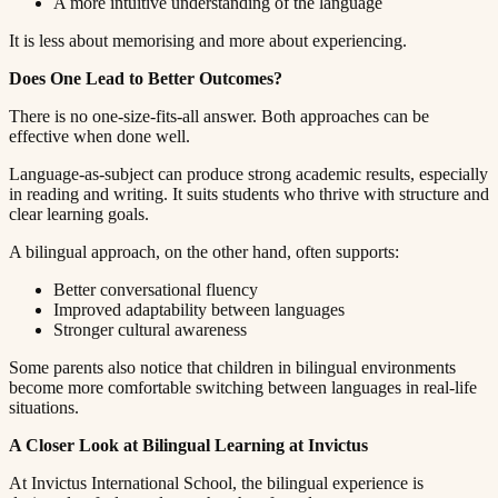
A more intuitive understanding of the language​​​​‌ ‍ ​‍​‍‌‍ ‌ ​‍‌‍‍‌‌‍‌ ‌‍‍‌‌‍ ‍​‍​‍​ ‍‍​‍​‍‌ ​ ‌‍​‌‌‍ ‍‌‍‍‌‌ ‌​‌ ‍‌​‍ ‍‌‍‍‌‌‍ ​‍​‍​‍ ​​‍​‍‌‍‍​‌ ​‍‌‍‌‌‌‍‌‍​‍​‍​ ‍‍​‍​‍​‍ ‌ ​ ‌ ‌​‌ ‌‌‌‍‌​‌‍‍‌‌‍ ​‍ ‌‍‍‌‌‍ ‍‌ ‌​‌‍‌‌‌‍ ‍‌ ‌​​‍ ‌‍‌‌‌‍‌​‌‍‍‌‌ ‌​​‍ ‌‍ ‌‌‍ ‌‍‌​‌‍‌‌​ ‌‌ ​​‌ ​‍‌‍‌‌‌ ​ ‌‍‌‌‌‍ ‍‌ ‌​‌‍​‌‌ ‌​‌‍‍‌‌‍ ‌‍ ‍​ ‍ ‌‍‍‌‌‍‌​​ ‌​ ‍​‌‍​‍​ ‌‍‌‍‌​​ ‌​​ ‍‌‌‍‌‌​ ‍‌​‍ ‌​ ​ ​ ‌​‌‍‌​‌‍‌​​‍ ‌​ ‌​​ ​‍​ ​ ​ ‌‍​‍ ‌​ ‍‌​ ​‍‌‍‌​​ ​‌​‍ ‌‌‍‌‌​ ​​‌‍‌‍​ ​‌‌‍‌‌​ ‍‌​ ‌‌​ ‌​‌‍​‍‌‍‌‍‌‍‌​​ ​‌​ ‍ ‌ ‌​‌ ‍‌‌ ​​‌‍‌‌​ ‌‌‍ ‍‌‍‌‌‌ ‌ ‌ ​ ​ ‍ ‌ ​​‌‍​‌‌ ‌​‌‍‍​​ ‌‌‍​ ‌‍ ‌‍ ‍‌ ‌​‌‍‌‌‌‍ ‍‌ ‌​​‍‌‌​ ‌‌‌​​‍‌‌ ‌‍‍ ‌‍‌‌‌ ‍‌​‍‌‌​ ​ ‌​‌​​‍‌‌​ ​ ‌​‌​​‍‌‌​ ​‍​ ​‍​ ​​​ ​​​ ‍​​ ‌‌​ ‌​​ ​‍‌‍‌​‌‍‌‍​ ​‌​ ​‌​ ​ ‌‍‌‌​‍‌‌​ ​‍​ ​‍​‍‌‌​ ‌‌‌​‌​​‍ ‍‌‍​ ‌‍‍​‌‍‍‌‌‍ ​‌‍‌​‌ ​‍‌‍‌‌‌‍ ‍​‍‌‌​ ‌‌‌​​‍‌‌ ‌‍‍ ‌‍‌‌‌ ‍‌​‍‌‌​ ​ ‌​‌​​‍‌‌​ ​ ‌​‌​​‍‌‌​ ​‍​ ​‍​ ‌‌‌‍​‌​ ​​​ ​​‌‍​‍‌‍​‍​ ‌​​ ​‍​ ‌​​ ​​‌‍​‍‌‍​‍​‍‌‌​ ​‍​ ​‍​‍‌‌​ ‌‌‌​‌​​‍ ‍‌ ‌​‌‍‌‌‌ ‍​‌ ‌​​ ‌‍​‍‌‍​‌‌ ​ ‌‍‌‌‌‌‌‌‌ ​‍‌‍ ​​ ‌​‍‌‌​ ​‍‌​‌‍‌ ​ ‌ ‌​‌ ‌‌‌‍‌​‌‍‍‌‌‍ ​‍‌‍‌‍‍‌‌‍‌​​ ‌​ ‍​‌‍​‍​ ‌‍‌‍‌​​ ‌​​ ‍‌‌‍‌‌​ ‍‌​‍ ‌​ ​ ​ ‌​‌‍‌​‌‍‌​​‍ ‌​ ‌​​ ​‍​ ​ ​ ‌‍​‍ ‌​ ‍‌​ ​‍‌‍‌​​ ​‌​‍ ‌‌‍‌‌​ ​​‌‍‌‍​ ​‌‌‍‌‌​ ‍‌​ ‌‌​ ‌​‌‍​‍‌‍‌‍‌‍‌​​ ​‌​‍‌‍‌ ‌​‌ ‍‌‌ ​​‌‍‌‌​ ‌‌‍ ‍‌‍‌‌‌ ‌ ‌ ​ ​‍‌‍‌ ​​‌‍​‌‌ ‌​‌‍‍​​ ‌‌‍​ ‌‍ ‌‍ ‍‌ ‌​‌‍‌‌‌‍ ‍‌ ‌​​‍‌‌​ ‌‌‌​​‍‌‌ ‌‍‍ ‌‍‌‌‌ ‍‌​‍‌‌​ ​ ‌​‌​​‍‌‌​ ​ ‌​‌​​‍‌‌​ ​‍​ ​‍​ ​​​ ​​​ ‍​​ ‌‌​ ‌​​ ​‍‌‍‌​‌‍‌‍​ ​‌​ ​‌​ ​ ‌‍‌‌​‍‌‌​ ​‍​ ​‍​‍‌‌​ ‌‌‌​‌​​‍ ‍‌‍​ ‌‍‍​‌‍‍‌‌‍ ​‌‍‌​‌ ​‍‌‍‌‌‌‍ ‍​‍‌‌​ ‌‌‌​​‍‌‌ ‌‍‍ ‌‍‌‌‌ ‍‌​‍‌‌​ ​ ‌​‌​​‍‌‌​ ​ ‌​‌​​‍‌‌​ ​‍​ ​‍​ ‌‌‌‍​‌​ ​​​ ​​‌‍​‍‌‍​‍​ ‌​​ ​‍​ ‌​​ ​​‌‍​‍‌‍​‍​‍‌‌​ ​‍​ ​‍​‍‌‌​ ‌‌‌​‌​​‍ ‍‌ ‌​‌‍‌‌‌ ‍​‌ ‌​​‍‌‍‌ ​​‌‍‌‌‌ ​‍‌ ​ ‌ ​​‌‍‌‌‌‍​ ‌ ‌​‌‍‍‌‌ ‌‍‌‍‌‌​ ‌‌ ​​‌ ‌‌‌‍​‍‌‍ ​‌‍‍‌‌ ​ ‌‍‍​‌‍‌‌‌‍‌​​‍​‍‌ ‌
It is less about memorising and more about experiencing.​​​​‌ ‍ ​‍​‍‌‍ ‌ ​‍‌‍‍‌‌‍‌ ‌‍‍‌‌‍ ‍​‍​‍​ ‍‍​‍​‍‌ ​ ‌‍​‌‌‍ ‍‌‍‍‌‌ ‌​‌ ‍‌​‍ ‍‌‍‍‌‌‍ ​‍​‍​‍ ​​‍​‍‌‍‍​‌ ​‍‌‍‌‌‌‍‌‍​‍​‍​ ‍‍​‍​‍​‍ ‌ ​ ‌ ‌​‌ ‌‌‌‍‌​‌‍‍‌‌‍ ​‍ ‌‍‍‌‌‍ ‍‌ ‌​‌‍‌‌‌‍ ‍‌ ‌​​‍ ‌‍‌‌‌‍‌​‌‍‍‌‌ ‌​​‍ ‌‍ ‌‌‍ ‌‍‌​‌‍‌‌​ ‌‌ ​​‌ ​‍‌‍‌‌‌ ​ ‌‍‌‌‌‍ ‍‌ ‌​‌‍​‌‌ ‌​‌‍‍‌‌‍ ‌‍ ‍​ ‍ ‌‍‍‌‌‍‌​​ ‌​ ‍​‌‍​‍​ ‌‍‌‍‌​​ ‌​​ ‍‌‌‍‌‌​ ‍‌​‍ ‌​ ​ ​ ‌​‌‍‌​‌‍‌​​‍ ‌​ ‌​​ ​‍​ ​ ​ ‌‍​‍ ‌​ ‍‌​ ​‍‌‍‌​​ ​‌​‍ ‌‌‍‌‌​ ​​‌‍‌‍​ ​‌‌‍‌‌​ ‍‌​ ‌‌​ ‌​‌‍​‍‌‍‌‍‌‍‌​​ ​‌​ ‍ ‌ ‌​‌ ‍‌‌ ​​‌‍‌‌​ ‌‌‍ ‍‌‍‌‌‌ ‌ ‌ ​ ​ ‍ ‌ ​​‌‍​‌‌ ‌​‌‍‍​​ ‌‌‍​ ‌‍ ‌‍ ‍‌ ‌​‌‍‌‌‌‍ ‍‌ ‌​​‍‌‌​ ‌‌‌​​‍‌‌ ‌‍‍ ‌‍‌‌‌ ‍‌​‍‌‌​ ​ ‌​‌​​‍‌‌​ ​ ‌​‌​​‍‌‌​ ​‍​ ​‍​ ‍​‌‍‌​​ ‌‌​ ‌‌​ ‌‍‌‍​‍‌‍​‍‌‍​ ‌‍‌‌​ ​‍‌‍​ ‌‍​ ​‍‌‌​ ​‍​ ​‍​‍‌‌​ ‌‌‌​‌​​‍ ‍‌‍​ ‌‍‍​‌‍‍‌‌‍ ​‌‍‌​‌ ​‍‌‍‌‌‌‍ ‍​‍‌‌​ ‌‌‌​​‍‌‌ ‌‍‍ ‌‍‌‌‌ ‍‌​‍‌‌​ ​ ‌​‌​​‍‌‌​ ​ ‌​‌​​‍‌‌​ ​‍​ ​‍‌‍‌‍​ ​‍​ ​‌‌‍​‍​ ​​‌‍‌​​ ​ ‌‍​‍​ ​‍​ ‌​​ ‌​‌‍‌‌​‍‌‌​ ​‍​ ​‍​‍‌‌​ ‌‌‌​‌​​‍ ‍‌ ‌​‌‍‌‌‌ ‍​‌ ‌​​ ‌‍​‍‌‍​‌‌ ​ ‌‍‌‌‌‌‌‌‌ ​‍‌‍ ​​ ‌​‍‌‌​ ​‍‌​‌‍‌ ​ ‌ ‌​‌ ‌‌‌‍‌​‌‍‍‌‌‍ ​‍‌‍‌‍‍‌‌‍‌​​ ‌​ ‍​‌‍​‍​ ‌‍‌‍‌​​ ‌​​ ‍‌‌‍‌‌​ ‍‌​‍ ‌​ ​ ​ ‌​‌‍‌​‌‍‌​​‍ ‌​ ‌​​ ​‍​ ​ ​ ‌‍​‍ ‌​ ‍‌​ ​‍‌‍‌​​ ​‌​‍ ‌‌‍‌‌​ ​​‌‍‌‍​ ​‌‌‍‌‌​ ‍‌​ ‌‌​ ‌​‌‍​‍‌‍‌‍‌‍‌​​ ​‌​‍‌‍‌ ‌​‌ ‍‌‌ ​​‌‍‌‌​ ‌‌‍ ‍‌‍‌‌‌ ‌ ‌ ​ ​‍‌‍‌ ​​‌‍​‌‌ ‌​‌‍‍​​ ‌‌‍​ ‌‍ ‌‍ ‍‌ ‌​‌‍‌‌‌‍ ‍‌ ‌​​‍‌‌​ ‌‌‌​​‍‌‌ ‌‍‍ ‌‍‌‌‌ ‍‌​‍‌‌​ ​ ‌​‌​​‍‌‌​ ​ ‌​‌​​‍‌‌​ ​‍​ ​‍​ ‍​‌‍‌​​ ‌‌​ ‌‌​ ‌‍‌‍​‍‌‍​‍‌‍​ ‌‍‌‌​ ​‍‌‍​ ‌‍​ ​‍‌‌​ ​‍​ ​‍​‍‌‌​ ‌‌‌​‌​​‍ ‍‌‍​ ‌‍‍​‌‍‍‌‌‍ ​‌‍‌​‌ ​‍‌‍‌‌‌‍ ‍​‍‌‌​ ‌‌‌​​‍‌‌ ‌‍‍ ‌‍‌‌‌ ‍‌​‍‌‌​ ​ ‌​‌​​‍‌‌​ ​ ‌​‌​​‍‌‌​ ​‍​ ​‍‌‍‌‍​ ​‍​ ​‌‌‍​‍​ ​​‌‍‌​​ ​ ‌‍​‍​ ​‍​ ‌​​ ‌​‌‍‌‌​‍‌‌​ ​‍​ ​‍​‍‌‌​ ‌‌‌​‌​​‍ ‍‌ ‌​‌‍‌‌‌ ‍​‌ ‌​​‍‌‍‌ ​​‌‍‌‌‌ ​‍‌ ​ ‌ ​​‌‍‌‌‌‍​ ‌ ‌​‌‍‍‌‌ ‌‍‌‍‌‌​ ‌‌ ​​‌ ‌‌‌‍​‍‌‍ ​‌‍‍‌‌ ​ ‌‍‍​‌‍‌‌‌‍‌​​‍​‍‌ ‌
Does One Lead to Better Outcomes?​​​​‌ ‍ ​‍​‍‌‍ ‌ ​‍‌‍‍‌‌‍‌ ‌‍‍‌‌‍ ‍​‍​‍​ ‍‍​‍​‍‌ ​ ‌‍​‌‌‍ ‍‌‍‍‌‌ ‌​‌ ‍‌​‍ ‍‌‍‍‌‌‍ ​‍​‍​‍ ​​‍​‍‌‍‍​‌ ​‍‌‍‌‌‌‍‌‍​‍​‍​ ‍‍​‍​‍​‍ ‌ ​ ‌ ‌​‌ ‌‌‌‍‌​‌‍‍‌‌‍ ​‍ ‌‍‍‌‌‍ ‍‌ ‌​‌‍‌‌‌‍ ‍‌ ‌​​‍ ‌‍‌‌‌‍‌​‌‍‍‌‌ ‌​​‍ ‌‍ ‌‌‍ ‌‍‌​‌‍‌‌​ ‌‌ ​​‌ ​‍‌‍‌‌‌ ​ ‌‍‌‌‌‍ ‍‌ ‌​‌‍​‌‌ ‌​‌‍‍‌‌‍ ‌‍ ‍​ ‍ ‌‍‍‌‌‍‌​​ ‌​ ‍​‌‍​‍​ ‌‍‌‍‌​​ ‌​​ ‍‌‌‍‌‌​ ‍‌​‍ ‌​ ​ ​ ‌​‌‍‌​‌‍‌​​‍ ‌​ ‌​​ ​‍​ ​ ​ ‌‍​‍ ‌​ ‍‌​ ​‍‌‍‌​​ ​‌​‍ ‌‌‍‌‌​ ​​‌‍‌‍​ ​‌‌‍‌‌​ ‍‌​ ‌‌​ ‌​‌‍​‍‌‍‌‍‌‍‌​​ ​‌​ ‍ ‌ ‌​‌ ‍‌‌ ​​‌‍‌‌​ ‌‌‍ ‍‌‍‌‌‌ ‌ ‌ ​ ​ ‍ ‌ ​​‌‍​‌‌ ‌​‌‍‍​​ ‌‌‍​ ‌‍ ‌‍ ‍‌ ‌​‌‍‌‌‌‍ ‍‌ ‌​​‍‌‌​ ‌‌‌​​‍‌‌ ‌‍‍ ‌‍‌‌‌ ‍‌​‍‌‌​ ​ ‌​‌​​‍‌‌​ ​ ‌​‌​​‍‌‌​ ​‍​ ​‍​ ​ ​ ‌​‌‍​‌‌‍‌‌​ ‌ ‌‍​‍‌‍​ ‌‍‌​​ ‌​‌‍‌‌‌‍‌​​ ​ ​‍‌‌​ ​‍​ ​‍​‍‌‌​ ‌‌‌​‌​​‍ ‍‌‍​ ‌‍‍​‌‍‍‌‌‍ ​‌‍‌​‌ ​‍‌‍‌‌‌‍ ‍​‍‌‌​ ‌‌‌​​‍‌‌ ‌‍‍ ‌‍‌‌‌ ‍‌​‍‌‌​ ​ ‌​‌​​‍‌‌​ ​ ‌​‌​​‍‌‌​ ​‍​ ​‍​ ‌‍‌‍​‌​ ‍‌‌‍​ ​ ​‍​ ​‌​ ‌‍‌‍‌‍‌‍‌​​ ​‍​ ‌‌​ ‍​​‍‌‌​ ​‍​ ​‍​‍‌‌​ ‌‌‌​‌​​‍ ‍‌ ‌​‌‍‌‌‌ ‍​‌ ‌​​ ‌‍​‍‌‍​‌‌ ​ ‌‍‌‌‌‌‌‌‌ ​‍‌‍ ​​ ‌​‍‌‌​ ​‍‌​‌‍‌ ​ ‌ ‌​‌ ‌‌‌‍‌​‌‍‍‌‌‍ ​‍‌‍‌‍‍‌‌‍‌​​ ‌​ ‍​‌‍​‍​ ‌‍‌‍‌​​ ‌​​ ‍‌‌‍‌‌​ ‍‌​‍ ‌​ ​ ​ ‌​‌‍‌​‌‍‌​​‍ ‌​ ‌​​ ​‍​ ​ ​ ‌‍​‍ ‌​ ‍‌​ ​‍‌‍‌​​ ​‌​‍ ‌‌‍‌‌​ ​​‌‍‌‍​ ​‌‌‍‌‌​ ‍‌​ ‌‌​ ‌​‌‍​‍‌‍‌‍‌‍‌​​ ​‌​‍‌‍‌ ‌​‌ ‍‌‌ ​​‌‍‌‌​ ‌‌‍ ‍‌‍‌‌‌ ‌ ‌ ​ ​‍‌‍‌ ​​‌‍​‌‌ ‌​‌‍‍​​ ‌‌‍​ ‌‍ ‌‍ ‍‌ ‌​‌‍‌‌‌‍ ‍‌ ‌​​‍‌‌​ ‌‌‌​​‍‌‌ ‌‍‍ ‌‍‌‌‌ ‍‌​‍‌‌​ ​ ‌​‌​​‍‌‌​ ​ ‌​‌​​‍‌‌​ ​‍​ ​‍​ ​ ​ ‌​‌‍​‌‌‍‌‌​ ‌ ‌‍​‍‌‍​ ‌‍‌​​ ‌​‌‍‌‌‌‍‌​​ ​ ​‍‌‌​ ​‍​ ​‍​‍‌‌​ ‌‌‌​‌​​‍ ‍‌‍​ ‌‍‍​‌‍‍‌‌‍ ​‌‍‌​‌ ​‍‌‍‌‌‌‍ ‍​‍‌‌​ ‌‌‌​​‍‌‌ ‌‍‍ ‌‍‌‌‌ ‍‌​‍‌‌​ ​ ‌​‌​​‍‌‌​ ​ ‌​‌​​‍‌‌​ ​‍​ ​‍​ ‌‍‌‍​‌​ ‍‌‌‍​ ​ ​‍​ ​‌​ ‌‍‌‍‌‍‌‍‌​​ ​‍​ ‌‌​ ‍​​‍‌‌​ ​‍​ ​‍​‍‌‌​ ‌‌‌​‌​​‍ ‍‌ ‌​‌‍‌‌‌ ‍​‌ ‌​​‍‌‍‌ ​​‌‍‌‌‌ ​‍‌ ​ ‌ ​​‌‍‌‌‌‍​ ‌ ‌​‌‍‍‌‌ ‌‍‌‍‌‌​ ‌‌ ​​‌ ‌‌‌‍​‍‌‍ ​‌‍‍‌‌ ​ ‌‍‍​‌‍‌‌‌‍‌​​‍​‍‌ ‌
There is no one-size-fits-all answer. Both approaches can be
effective when done well.​​​​‌ ‍ ​‍​‍‌‍ ‌ ​‍‌‍‍‌‌‍‌ ‌‍‍‌‌‍ ‍​‍​‍​ ‍‍​‍​‍‌ ​ ‌‍​‌‌‍ ‍‌‍‍‌‌ ‌​‌ ‍‌​‍ ‍‌‍‍‌‌‍ ​‍​‍​‍ ​​‍​‍‌‍‍​‌ ​‍‌‍‌‌‌‍‌‍​‍​‍​ ‍‍​‍​‍​‍ ‌ ​ ‌ ‌​‌ ‌‌‌‍‌​‌‍‍‌‌‍ ​‍ ‌‍‍‌‌‍ ‍‌ ‌​‌‍‌‌‌‍ ‍‌ ‌​​‍ ‌‍‌‌‌‍‌​‌‍‍‌‌ ‌​​‍ ‌‍ ‌‌‍ ‌‍‌​‌‍‌‌​ ‌‌ ​​‌ ​‍‌‍‌‌‌ ​ ‌‍‌‌‌‍ ‍‌ ‌​‌‍​‌‌ ‌​‌‍‍‌‌‍ ‌‍ ‍​ ‍ ‌‍‍‌‌‍‌​​ ‌​ ‍​‌‍​‍​ ‌‍‌‍‌​​ ‌​​ ‍‌‌‍‌‌​ ‍‌​‍ ‌​ ​ ​ ‌​‌‍‌​‌‍‌​​‍ ‌​ ‌​​ ​‍​ ​ ​ ‌‍​‍ ‌​ ‍‌​ ​‍‌‍‌​​ ​‌​‍ ‌‌‍‌‌​ ​​‌‍‌‍​ ​‌‌‍‌‌​ ‍‌​ ‌‌​ ‌​‌‍​‍‌‍‌‍‌‍‌​​ ​‌​ ‍ ‌ ‌​‌ ‍‌‌ ​​‌‍‌‌​ ‌‌‍ ‍‌‍‌‌‌ ‌ ‌ ​ ​ ‍ ‌ ​​‌‍​‌‌ ‌​‌‍‍​​ ‌‌‍​ ‌‍ ‌‍ ‍‌ ‌​‌‍‌‌‌‍ ‍‌ ‌​​‍‌‌​ ‌‌‌​​‍‌‌ ‌‍‍ ‌‍‌‌‌ ‍‌​‍‌‌​ ​ ‌​‌​​‍‌‌​ ​ ‌​‌​​‍‌‌​ ​‍​ ​‍‌‍‌​‌‍‌‍​ ‌​​ ‍​​ ‌ ‌‍​‌‌‍​ ‌‍​‍​ ​​​ ​ ​ ​‍​ ​‌​‍‌‌​ ​‍​ ​‍​‍‌‌​ ‌‌‌​‌​​‍ ‍‌‍​ ‌‍‍​‌‍‍‌‌‍ ​‌‍‌​‌ ​‍‌‍‌‌‌‍ ‍​‍‌‌​ ‌‌‌​​‍‌‌ ‌‍‍ ‌‍‌‌‌ ‍‌​‍‌‌​ ​ ‌​‌​​‍‌‌​ ​ ‌​‌​​‍‌‌​ ​‍​ ​‍​ ​ ​ ​‌​ ‌‍‌‍‌‍​ ‌ ‌‍​ ​ ‌‍​ ‌‍​ ‍‌‌‍​‍‌‍​‌‌‍​‌​‍‌‌​ ​‍​ ​‍​‍‌‌​ ‌‌‌​‌​​‍ ‍‌ ‌​‌‍‌‌‌ ‍​‌ ‌​​ ‌‍​‍‌‍​‌‌ ​ ‌‍‌‌‌‌‌‌‌ ​‍‌‍ ​​ ‌​‍‌‌​ ​‍‌​‌‍‌ ​ ‌ ‌​‌ ‌‌‌‍‌​‌‍‍‌‌‍ ​‍‌‍‌‍‍‌‌‍‌​​ ‌​ ‍​‌‍​‍​ ‌‍‌‍‌​​ ‌​​ ‍‌‌‍‌‌​ ‍‌​‍ ‌​ ​ ​ ‌​‌‍‌​‌‍‌​​‍ ‌​ ‌​​ ​‍​ ​ ​ ‌‍​‍ ‌​ ‍‌​ ​‍‌‍‌​​ ​‌​‍ ‌‌‍‌‌​ ​​‌‍‌‍​ ​‌‌‍‌‌​ ‍‌​ ‌‌​ ‌​‌‍​‍‌‍‌‍‌‍‌​​ ​‌​‍‌‍‌ ‌​‌ ‍‌‌ ​​‌‍‌‌​ ‌‌‍ ‍‌‍‌‌‌ ‌ ‌ ​ ​‍‌‍‌ ​​‌‍​‌‌ ‌​‌‍‍​​ ‌‌‍​ ‌‍ ‌‍ ‍‌ ‌​‌‍‌‌‌‍ ‍‌ ‌​​‍‌‌​ ‌‌‌​​‍‌‌ ‌‍‍ ‌‍‌‌‌ ‍‌​‍‌‌​ ​ ‌​‌​​‍‌‌​ ​ ‌​‌​​‍‌‌​ ​‍​ ​‍‌‍‌​‌‍‌‍​ ‌​​ ‍​​ ‌ ‌‍​‌‌‍​ ‌‍​‍​ ​​​ ​ ​ ​‍​ ​‌​‍‌‌​ ​‍​ ​‍​‍‌‌​ ‌‌‌​‌​​‍ ‍‌‍​ ‌‍‍​‌‍‍‌‌‍ ​‌‍‌​‌ ​‍‌‍‌‌‌‍ ‍​‍‌‌​ ‌‌‌​​‍‌‌ ‌‍‍ ‌‍‌‌‌ ‍‌​‍‌‌​ ​ ‌​‌​​‍‌‌​ ​ ‌​‌​​‍‌‌​ ​‍​ ​‍​ ​ ​ ​‌​ ‌‍‌‍‌‍​ ‌ ‌‍​ ​ ‌‍​ ‌‍​ ‍‌‌‍​‍‌‍​‌‌‍​‌​‍‌‌​ ​‍​ ​‍​‍‌‌​ ‌‌‌​‌​​‍ ‍‌ ‌​‌‍‌‌‌ ‍​‌ ‌​​‍‌‍‌ ​​‌‍‌‌‌ ​‍‌ ​ ‌ ​​‌‍‌‌‌‍​ ‌ ‌​‌‍‍‌‌ ‌‍‌‍‌‌​ ‌‌ ​​‌ ‌‌‌‍​‍‌‍ ​‌‍‍‌‌ ​ ‌‍‍​‌‍‌‌‌‍‌​​‍​‍‌ ‌
Language-as-subject can produce strong academic results, especially
in reading and writing. It suits students who thrive with structure and
clear learning goals.​​​​‌ ‍ ​‍​‍‌‍ ‌ ​‍‌‍‍‌‌‍‌ ‌‍‍‌‌‍ ‍​‍​‍​ ‍‍​‍​‍‌ ​ ‌‍​‌‌‍ ‍‌‍‍‌‌ ‌​‌ ‍‌​‍ ‍‌‍‍‌‌‍ ​‍​‍​‍ ​​‍​‍‌‍‍​‌ ​‍‌‍‌‌‌‍‌‍​‍​‍​ ‍‍​‍​‍​‍ ‌ ​ ‌ ‌​‌ ‌‌‌‍‌​‌‍‍‌‌‍ ​‍ ‌‍‍‌‌‍ ‍‌ ‌​‌‍‌‌‌‍ ‍‌ ‌​​‍ ‌‍‌‌‌‍‌​‌‍‍‌‌ ‌​​‍ ‌‍ ‌‌‍ ‌‍‌​‌‍‌‌​ ‌‌ ​​‌ ​‍‌‍‌‌‌ ​ ‌‍‌‌‌‍ ‍‌ ‌​‌‍​‌‌ ‌​‌‍‍‌‌‍ ‌‍ ‍​ ‍ ‌‍‍‌‌‍‌​​ ‌​ ‍​‌‍​‍​ ‌‍‌‍‌​​ ‌​​ ‍‌‌‍‌‌​ ‍‌​‍ ‌​ ​ ​ ‌​‌‍‌​‌‍‌​​‍ ‌​ ‌​​ ​‍​ ​ ​ ‌‍​‍ ‌​ ‍‌​ ​‍‌‍‌​​ ​‌​‍ ‌‌‍‌‌​ ​​‌‍‌‍​ ​‌‌‍‌‌​ ‍‌​ ‌‌​ ‌​‌‍​‍‌‍‌‍‌‍‌​​ ​‌​ ‍ ‌ ‌​‌ ‍‌‌ ​​‌‍‌‌​ ‌‌‍ ‍‌‍‌‌‌ ‌ ‌ ​ ​ ‍ ‌ ​​‌‍​‌‌ ‌​‌‍‍​​ ‌‌‍​ ‌‍ ‌‍ ‍‌ ‌​‌‍‌‌‌‍ ‍‌ ‌​​‍‌‌​ ‌‌‌​​‍‌‌ ‌‍‍ ‌‍‌‌‌ ‍‌​‍‌‌​ ​ ‌​‌​​‍‌‌​ ​ ‌​‌​​‍‌‌​ ​‍​ ​‍‌‍‌‌​ ​ ​ ​‍​ ​‌‌‍​‍​ ‍‌​ ​ ​ ​‌​ ​​‌‍​ ​ ‌‍​ ​‌​‍‌‌​ ​‍​ ​‍​‍‌‌​ ‌‌‌​‌​​‍ ‍‌‍​ ‌‍‍​‌‍‍‌‌‍ ​‌‍‌​‌ ​‍‌‍‌‌‌‍ ‍​‍‌‌​ ‌‌‌​​‍‌‌ ‌‍‍ ‌‍‌‌‌ ‍‌​‍‌‌​ ​ ‌​‌​​‍‌‌​ ​ ‌​‌​​‍‌‌​ ​‍​ ​‍​ ​ ​ ​‍​ ​​‌‍‌‌‌‍​ ‌‍​‌​ ​‍​ ‌‍‌‍​‍‌‍​‍​ ‌‌‌‍‌‌​‍‌‌​ ​‍​ ​‍​‍‌‌​ ‌‌‌​‌​​‍ ‍‌ ‌​‌‍‌‌‌ ‍​‌ ‌​​ ‌‍​‍‌‍​‌‌ ​ ‌‍‌‌‌‌‌‌‌ ​‍‌‍ ​​ ‌​‍‌‌​ ​‍‌​‌‍‌ ​ ‌ ‌​‌ ‌‌‌‍‌​‌‍‍‌‌‍ ​‍‌‍‌‍‍‌‌‍‌​​ ‌​ ‍​‌‍​‍​ ‌‍‌‍‌​​ ‌​​ ‍‌‌‍‌‌​ ‍‌​‍ ‌​ ​ ​ ‌​‌‍‌​‌‍‌​​‍ ‌​ ‌​​ ​‍​ ​ ​ ‌‍​‍ ‌​ ‍‌​ ​‍‌‍‌​​ ​‌​‍ ‌‌‍‌‌​ ​​‌‍‌‍​ ​‌‌‍‌‌​ ‍‌​ ‌‌​ ‌​‌‍​‍‌‍‌‍‌‍‌​​ ​‌​‍‌‍‌ ‌​‌ ‍‌‌ ​​‌‍‌‌​ ‌‌‍ ‍‌‍‌‌‌ ‌ ‌ ​ ​‍‌‍‌ ​​‌‍​‌‌ ‌​‌‍‍​​ ‌‌‍​ ‌‍ ‌‍ ‍‌ ‌​‌‍‌‌‌‍ ‍‌ ‌​​‍‌‌​ ‌‌‌​​‍‌‌ ‌‍‍ ‌‍‌‌‌ ‍‌​‍‌‌​ ​ ‌​‌​​‍‌‌​ ​ ‌​‌​​‍‌‌​ ​‍​ ​‍‌‍‌‌​ ​ ​ ​‍​ ​‌‌‍​‍​ ‍‌​ ​ ​ ​‌​ ​​‌‍​ ​ ‌‍​ ​‌​‍‌‌​ ​‍​ ​‍​‍‌‌​ ‌‌‌​‌​​‍ ‍‌‍​ ‌‍‍​‌‍‍‌‌‍ ​‌‍‌​‌ ​‍‌‍‌‌‌‍ ‍​‍‌‌​ ‌‌‌​​‍‌‌ ‌‍‍ ‌‍‌‌‌ ‍‌​‍‌‌​ ​ ‌​‌​​‍‌‌​ ​ ‌​‌​​‍‌‌​ ​‍​ ​‍​ ​ ​ ​‍​ ​​‌‍‌‌‌‍​ ‌‍​‌​ ​‍​ ‌‍‌‍​‍‌‍​‍​ ‌‌‌‍‌‌​‍‌‌​ ​‍​ ​‍​‍‌‌​ ‌‌‌​‌​​‍ ‍‌ ‌​‌‍‌‌‌ ‍​‌ ‌​​‍‌‍‌ ​​‌‍‌‌‌ ​‍‌ ​ ‌ ​​‌‍‌‌‌‍​ ‌ ‌​‌‍‍‌‌ ‌‍‌‍‌‌​ ‌‌ ​​‌ ‌‌‌‍​‍‌‍ ​‌‍‍‌‌ ​ ‌‍‍​‌‍‌‌‌‍‌​​‍​‍‌ ‌
A bilingual approach, on the other hand, often supports:​​​​‌ ‍ ​‍​‍‌‍ ‌ ​‍‌‍‍‌‌‍‌ ‌‍‍‌‌‍ ‍​‍​‍​ ‍‍​‍​‍‌ ​ ‌‍​‌‌‍ ‍‌‍‍‌‌ ‌​‌ ‍‌​‍ ‍‌‍‍‌‌‍ ​‍​‍​‍ ​​‍​‍‌‍‍​‌ ​‍‌‍‌‌‌‍‌‍​‍​‍​ ‍‍​‍​‍​‍ ‌ ​ ‌ ‌​‌ ‌‌‌‍‌​‌‍‍‌‌‍ ​‍ ‌‍‍‌‌‍ ‍‌ ‌​‌‍‌‌‌‍ ‍‌ ‌​​‍ ‌‍‌‌‌‍‌​‌‍‍‌‌ ‌​​‍ ‌‍ ‌‌‍ ‌‍‌​‌‍‌‌​ ‌‌ ​​‌ ​‍‌‍‌‌‌ ​ ‌‍‌‌‌‍ ‍‌ ‌​‌‍​‌‌ ‌​‌‍‍‌‌‍ ‌‍ ‍​ ‍ ‌‍‍‌‌‍‌​​ ‌​ ‍​‌‍​‍​ ‌‍‌‍‌​​ ‌​​ ‍‌‌‍‌‌​ ‍‌​‍ ‌​ ​ ​ ‌​‌‍‌​‌‍‌​​‍ ‌​ ‌​​ ​‍​ ​ ​ ‌‍​‍ ‌​ ‍‌​ ​‍‌‍‌​​ ​‌​‍ ‌‌‍‌‌​ ​​‌‍‌‍​ ​‌‌‍‌‌​ ‍‌​ ‌‌​ ‌​‌‍​‍‌‍‌‍‌‍‌​​ ​‌​ ‍ ‌ ‌​‌ ‍‌‌ ​​‌‍‌‌​ ‌‌‍ ‍‌‍‌‌‌ ‌ ‌ ​ ​ ‍ ‌ ​​‌‍​‌‌ ‌​‌‍‍​​ ‌‌‍​ ‌‍ ‌‍ ‍‌ ‌​‌‍‌‌‌‍ ‍‌ ‌​​‍‌‌​ ‌‌‌​​‍‌‌ ‌‍‍ ‌‍‌‌‌ ‍‌​‍‌‌​ ​ ‌​‌​​‍‌‌​ ​ ‌​‌​​‍‌‌​ ​‍​ ​‍‌‍‌​​ ‌‍‌‍‌‌​ ‌‌​ ​‌​ ​​​ ‌‍​ ‍‌‌‍‌​‌‍​‌‌‍​ ​ ‍​​‍‌‌​ ​‍​ ​‍​‍‌‌​ ‌‌‌​‌​​‍ ‍‌‍​ ‌‍‍​‌‍‍‌‌‍ ​‌‍‌​‌ ​‍‌‍‌‌‌‍ ‍​‍‌‌​ ‌‌‌​​‍‌‌ ‌‍‍ ‌‍‌‌‌ ‍‌​‍‌‌​ ​ ‌​‌​​‍‌‌​ ​ ‌​‌​​‍‌‌​ ​‍​ ​‍‌‍‌​‌‍‌‍‌‍​‍​ ​‍​ ​​​ ​‍​ ‌‍‌‍‌‌‌‍‌‍​ ‍​​ ​​​ ​‍​‍‌‌​ ​‍​ ​‍​‍‌‌​ ‌‌‌​‌​​‍ ‍‌ ‌​‌‍‌‌‌ ‍​‌ ‌​​ ‌‍​‍‌‍​‌‌ ​ ‌‍‌‌‌‌‌‌‌ ​‍‌‍ ​​ ‌​‍‌‌​ ​‍‌​‌‍‌ ​ ‌ ‌​‌ ‌‌‌‍‌​‌‍‍‌‌‍ ​‍‌‍‌‍‍‌‌‍‌​​ ‌​ ‍​‌‍​‍​ ‌‍‌‍‌​​ ‌​​ ‍‌‌‍‌‌​ ‍‌​‍ ‌​ ​ ​ ‌​‌‍‌​‌‍‌​​‍ ‌​ ‌​​ ​‍​ ​ ​ ‌‍​‍ ‌​ ‍‌​ ​‍‌‍‌​​ ​‌​‍ ‌‌‍‌‌​ ​​‌‍‌‍​ ​‌‌‍‌‌​ ‍‌​ ‌‌​ ‌​‌‍​‍‌‍‌‍‌‍‌​​ ​‌​‍‌‍‌ ‌​‌ ‍‌‌ ​​‌‍‌‌​ ‌‌‍ ‍‌‍‌‌‌ ‌ ‌ ​ ​‍‌‍‌ ​​‌‍​‌‌ ‌​‌‍‍​​ ‌‌‍​ ‌‍ ‌‍ ‍‌ ‌​‌‍‌‌‌‍ ‍‌ ‌​​‍‌‌​ ‌‌‌​​‍‌‌ ‌‍‍ ‌‍‌‌‌ ‍‌​‍‌‌​ ​ ‌​‌​​‍‌‌​ ​ ‌​‌​​‍‌‌​ ​‍​ ​‍‌‍‌​​ ‌‍‌‍‌‌​ ‌‌​ ​‌​ ​​​ ‌‍​ ‍‌‌‍‌​‌‍​‌‌‍​ ​ ‍​​‍‌‌​ ​‍​ ​‍​‍‌‌​ ‌‌‌​‌​​‍ ‍‌‍​ ‌‍‍​‌‍‍‌‌‍ ​‌‍‌​‌ ​‍‌‍‌‌‌‍ ‍​‍‌‌​ ‌‌‌​​‍‌‌ ‌‍‍ ‌‍‌‌‌ ‍‌​‍‌‌​ ​ ‌​‌​​‍‌‌​ ​ ‌​‌​​‍‌‌​ ​‍​ ​‍‌‍‌​‌‍‌‍‌‍​‍​ ​‍​ ​​​ ​‍​ ‌‍‌‍‌‌‌‍‌‍​ ‍​​ ​​​ ​‍​‍‌‌​ ​‍​ ​‍​‍‌‌​ ‌‌‌​‌​​‍ ‍‌ ‌​‌‍‌‌‌ ‍​‌ ‌​​‍‌‍‌ ​​‌‍‌‌‌ ​‍‌ ​ ‌ ​​‌‍‌‌‌‍​ ‌ ‌​‌‍‍‌‌ ‌‍‌‍‌‌​ ‌‌ ​​‌ ‌‌‌‍​‍‌‍ ​‌‍‍‌‌ ​ ‌‍‍​‌‍‌‌‌‍‌​​‍​‍‌ ‌
Better conversational fluency​​​​‌ ‍ ​‍​‍‌‍ ‌ ​‍‌‍‍‌‌‍‌ ‌‍‍‌‌‍ ‍​‍​‍​ ‍‍​‍​‍‌ ​ ‌‍​‌‌‍ ‍‌‍‍‌‌ ‌​‌ ‍‌​‍ ‍‌‍‍‌‌‍ ​‍​‍​‍ ​​‍​‍‌‍‍​‌ ​‍‌‍‌‌‌‍‌‍​‍​‍​ ‍‍​‍​‍​‍ ‌ ​ ‌ ‌​‌ ‌‌‌‍‌​‌‍‍‌‌‍ ​‍ ‌‍‍‌‌‍ ‍‌ ‌​‌‍‌‌‌‍ ‍‌ ‌​​‍ ‌‍‌‌‌‍‌​‌‍‍‌‌ ‌​​‍ ‌‍ ‌‌‍ ‌‍‌​‌‍‌‌​ ‌‌ ​​‌ ​‍‌‍‌‌‌ ​ ‌‍‌‌‌‍ ‍‌ ‌​‌‍​‌‌ ‌​‌‍‍‌‌‍ ‌‍ ‍​ ‍ ‌‍‍‌‌‍‌​​ ‌​ ‍​‌‍​‍​ ‌‍‌‍‌​​ ‌​​ ‍‌‌‍‌‌​ ‍‌​‍ ‌​ ​ ​ ‌​‌‍‌​‌‍‌​​‍ ‌​ ‌​​ ​‍​ ​ ​ ‌‍​‍ ‌​ ‍‌​ ​‍‌‍‌​​ ​‌​‍ ‌‌‍‌‌​ ​​‌‍‌‍​ ​‌‌‍‌‌​ ‍‌​ ‌‌​ ‌​‌‍​‍‌‍‌‍‌‍‌​​ ​‌​ ‍ ‌ ‌​‌ ‍‌‌ ​​‌‍‌‌​ ‌‌‍ ‍‌‍‌‌‌ ‌ ‌ ​ ​ ‍ ‌ ​​‌‍​‌‌ ‌​‌‍‍​​ ‌‌‍​ ‌‍ ‌‍ ‍‌ ‌​‌‍‌‌‌‍ ‍‌ ‌​​‍‌‌​ ‌‌‌​​‍‌‌ ‌‍‍ ‌‍‌‌‌ ‍‌​‍‌‌​ ​ ‌​‌​​‍‌‌​ ​ ‌​‌​​‍‌‌​ ​‍​ ​‍​ ‌‌​ ​​‌‍​‍​ ‍‌​ ‌ ​ ​ ​ ‌‍‌‍‌‍​ ‌‌​ ‍​​ ​​​ ‍​​‍‌‌​ ​‍​ ​‍​‍‌‌​ ‌‌‌​‌​​‍ ‍‌‍​ ‌‍‍​‌‍‍‌‌‍ ​‌‍‌​‌ ​‍‌‍‌‌‌‍ ‍​‍‌‌​ ‌‌‌​​‍‌‌ ‌‍‍ ‌‍‌‌‌ ‍‌​‍‌‌​ ​ ‌​‌​​‍‌‌​ ​ ‌​‌​​‍‌‌​ ​‍​ ​‍​ ​ ​ ​ ​ ​ ​ ‍‌​ ‌​​ ​‌‌‍‌​​ ‌​​ ​​​ ‍‌​ ​​‌‍​‍​‍‌‌​ ​‍​ ​‍​‍‌‌​ ‌‌‌​‌​​‍ ‍‌ ‌​‌‍‌‌‌ ‍​‌ ‌​​ ‌‍​‍‌‍​‌‌ ​ ‌‍‌‌‌‌‌‌‌ ​‍‌‍ ​​ ‌​‍‌‌​ ​‍‌​‌‍‌ ​ ‌ ‌​‌ ‌‌‌‍‌​‌‍‍‌‌‍ ​‍‌‍‌‍‍‌‌‍‌​​ ‌​ ‍​‌‍​‍​ ‌‍‌‍‌​​ ‌​​ ‍‌‌‍‌‌​ ‍‌​‍ ‌​ ​ ​ ‌​‌‍‌​‌‍‌​​‍ ‌​ ‌​​ ​‍​ ​ ​ ‌‍​‍ ‌​ ‍‌​ ​‍‌‍‌​​ ​‌​‍ ‌‌‍‌‌​ ​​‌‍‌‍​ ​‌‌‍‌‌​ ‍‌​ ‌‌​ ‌​‌‍​‍‌‍‌‍‌‍‌​​ ​‌​‍‌‍‌ ‌​‌ ‍‌‌ ​​‌‍‌‌​ ‌‌‍ ‍‌‍‌‌‌ ‌ ‌ ​ ​‍‌‍‌ ​​‌‍​‌‌ ‌​‌‍‍​​ ‌‌‍​ ‌‍ ‌‍ ‍‌ ‌​‌‍‌‌‌‍ ‍‌ ‌​​‍‌‌​ ‌‌‌​​‍‌‌ ‌‍‍ ‌‍‌‌‌ ‍‌​‍‌‌​ ​ ‌​‌​​‍‌‌​ ​ ‌​‌​​‍‌‌​ ​‍​ ​‍​ ‌‌​ ​​‌‍​‍​ ‍‌​ ‌ ​ ​ ​ ‌‍‌‍‌‍​ ‌‌​ ‍​​ ​​​ ‍​​‍‌‌​ ​‍​ ​‍​‍‌‌​ ‌‌‌​‌​​‍ ‍‌‍​ ‌‍‍​‌‍‍‌‌‍ ​‌‍‌​‌ ​‍‌‍‌‌‌‍ ‍​‍‌‌​ ‌‌‌​​‍‌‌ ‌‍‍ ‌‍‌‌‌ ‍‌​‍‌‌​ ​ ‌​‌​​‍‌‌​ ​ ‌​‌​​‍‌‌​ ​‍​ ​‍​ ​ ​ ​ ​ ​ ​ ‍‌​ ‌​​ ​‌‌‍‌​​ ‌​​ ​​​ ‍‌​ ​​‌‍​‍​‍‌‌​ ​‍​ ​‍​‍‌‌​ ‌‌‌​‌​​‍ ‍‌ ‌​‌‍‌‌‌ ‍​‌ ‌​​‍‌‍‌ ​​‌‍‌‌‌ ​‍‌ ​ ‌ ​​‌‍‌‌‌‍​ ‌ ‌​‌‍‍‌‌ ‌‍‌‍‌‌​ ‌‌ ​​‌ ‌‌‌‍​‍‌‍ ​‌‍‍‌‌ ​ ‌‍‍​‌‍‌‌‌‍‌​​‍​‍‌ ‌
Improved adaptability between languages​​​​‌ ‍ ​‍​‍‌‍ ‌ ​‍‌‍‍‌‌‍‌ ‌‍‍‌‌‍ ‍​‍​‍​ ‍‍​‍​‍‌ ​ ‌‍​‌‌‍ ‍‌‍‍‌‌ ‌​‌ ‍‌​‍ ‍‌‍‍‌‌‍ ​‍​‍​‍ ​​‍​‍‌‍‍​‌ ​‍‌‍‌‌‌‍‌‍​‍​‍​ ‍‍​‍​‍​‍ ‌ ​ ‌ ‌​‌ ‌‌‌‍‌​‌‍‍‌‌‍ ​‍ ‌‍‍‌‌‍ ‍‌ ‌​‌‍‌‌‌‍ ‍‌ ‌​​‍ ‌‍‌‌‌‍‌​‌‍‍‌‌ ‌​​‍ ‌‍ ‌‌‍ ‌‍‌​‌‍‌‌​ ‌‌ ​​‌ ​‍‌‍‌‌‌ ​ ‌‍‌‌‌‍ ‍‌ ‌​‌‍​‌‌ ‌​‌‍‍‌‌‍ ‌‍ ‍​ ‍ ‌‍‍‌‌‍‌​​ ‌​ ‍​‌‍​‍​ ‌‍‌‍‌​​ ‌​​ ‍‌‌‍‌‌​ ‍‌​‍ ‌​ ​ ​ ‌​‌‍‌​‌‍‌​​‍ ‌​ ‌​​ ​‍​ ​ ​ ‌‍​‍ ‌​ ‍‌​ ​‍‌‍‌​​ ​‌​‍ ‌‌‍‌‌​ ​​‌‍‌‍​ ​‌‌‍‌‌​ ‍‌​ ‌‌​ ‌​‌‍​‍‌‍‌‍‌‍‌​​ ​‌​ ‍ ‌ ‌​‌ ‍‌‌ ​​‌‍‌‌​ ‌‌‍ ‍‌‍‌‌‌ ‌ ‌ ​ ​ ‍ ‌ ​​‌‍​‌‌ ‌​‌‍‍​​ ‌‌‍​ ‌‍ ‌‍ ‍‌ ‌​‌‍‌‌‌‍ ‍‌ ‌​​‍‌‌​ ‌‌‌​​‍‌‌ ‌‍‍ ‌‍‌‌‌ ‍‌​‍‌‌​ ​ ‌​‌​​‍‌‌​ ​ ‌​‌​​‍‌‌​ ​‍​ ​‍‌‍‌​​ ‍‌‌‍‌‌​ ‍​​ ‍‌​ ‍‌‌‍‌‍‌‍‌​​ ‌ ​ ‌ ​ ‍​‌‍‌​​‍‌‌​ ​‍​ ​‍​‍‌‌​ ‌‌‌​‌​​‍ ‍‌‍​ ‌‍‍​‌‍‍‌‌‍ ​‌‍‌​‌ ​‍‌‍‌‌‌‍ ‍​‍‌‌​ ‌‌‌​​‍‌‌ ‌‍‍ ‌‍‌‌‌ ‍‌​‍‌‌​ ​ ‌​‌​​‍‌‌​ ​ ‌​‌​​‍‌‌​ ​‍​ ​‍​ ‌ ​ ‌ ​ ‍​‌‍‌​‌‍​‍​ ‌‌​ ​ ​ ‌‍​ ‍​​ ‍‌‌‍​ ​ ‌‍​‍‌‌​ ​‍​ ​‍​‍‌‌​ ‌‌‌​‌​​‍ ‍‌ ‌​‌‍‌‌‌ ‍​‌ ‌​​ ‌‍​‍‌‍​‌‌ ​ ‌‍‌‌‌‌‌‌‌ ​‍‌‍ ​​ ‌​‍‌‌​ ​‍‌​‌‍‌ ​ ‌ ‌​‌ ‌‌‌‍‌​‌‍‍‌‌‍ ​‍‌‍‌‍‍‌‌‍‌​​ ‌​ ‍​‌‍​‍​ ‌‍‌‍‌​​ ‌​​ ‍‌‌‍‌‌​ ‍‌​‍ ‌​ ​ ​ ‌​‌‍‌​‌‍‌​​‍ ‌​ ‌​​ ​‍​ ​ ​ ‌‍​‍ ‌​ ‍‌​ ​‍‌‍‌​​ ​‌​‍ ‌‌‍‌‌​ ​​‌‍‌‍​ ​‌‌‍‌‌​ ‍‌​ ‌‌​ ‌​‌‍​‍‌‍‌‍‌‍‌​​ ​‌​‍‌‍‌ ‌​‌ ‍‌‌ ​​‌‍‌‌​ ‌‌‍ ‍‌‍‌‌‌ ‌ ‌ ​ ​‍‌‍‌ ​​‌‍​‌‌ ‌​‌‍‍​​ ‌‌‍​ ‌‍ ‌‍ ‍‌ ‌​‌‍‌‌‌‍ ‍‌ ‌​​‍‌‌​ ‌‌‌​​‍‌‌ ‌‍‍ ‌‍‌‌‌ ‍‌​‍‌‌​ ​ ‌​‌​​‍‌‌​ ​ ‌​‌​​‍‌‌​ ​‍​ ​‍‌‍‌​​ ‍‌‌‍‌‌​ ‍​​ ‍‌​ ‍‌‌‍‌‍‌‍‌​​ ‌ ​ ‌ ​ ‍​‌‍‌​​‍‌‌​ ​‍​ ​‍​‍‌‌​ ‌‌‌​‌​​‍ ‍‌‍​ ‌‍‍​‌‍‍‌‌‍ ​‌‍‌​‌ ​‍‌‍‌‌‌‍ ‍​‍‌‌​ ‌‌‌​​‍‌‌ ‌‍‍ ‌‍‌‌‌ ‍‌​‍‌‌​ ​ ‌​‌​​‍‌‌​ ​ ‌​‌​​‍‌‌​ ​‍​ ​‍​ ‌ ​ ‌ ​ ‍​‌‍‌​‌‍​‍​ ‌‌​ ​ ​ ‌‍​ ‍​​ ‍‌‌‍​ ​ ‌‍​‍‌‌​ ​‍​ ​‍​‍‌‌​ ‌‌‌​‌​​‍ ‍‌ ‌​‌‍‌‌‌ ‍​‌ ‌​​‍‌‍‌ ​​‌‍‌‌‌ ​‍‌ ​ ‌ ​​‌‍‌‌‌‍​ ‌ ‌​‌‍‍‌‌ ‌‍‌‍‌‌​ ‌‌ ​​‌ ‌‌‌‍​‍‌‍ ​‌‍‍‌‌ ​ ‌‍‍​‌‍‌‌‌‍‌​​‍​‍‌ ‌
Stronger cultural awareness​​​​‌ ‍ ​‍​‍‌‍ ‌ ​‍‌‍‍‌‌‍‌ ‌‍‍‌‌‍ ‍​‍​‍​ ‍‍​‍​‍‌ ​ ‌‍​‌‌‍ ‍‌‍‍‌‌ ‌​‌ ‍‌​‍ ‍‌‍‍‌‌‍ ​‍​‍​‍ ​​‍​‍‌‍‍​‌ ​‍‌‍‌‌‌‍‌‍​‍​‍​ ‍‍​‍​‍​‍ ‌ ​ ‌ ‌​‌ ‌‌‌‍‌​‌‍‍‌‌‍ ​‍ ‌‍‍‌‌‍ ‍‌ ‌​‌‍‌‌‌‍ ‍‌ ‌​​‍ ‌‍‌‌‌‍‌​‌‍‍‌‌ ‌​​‍ ‌‍ ‌‌‍ ‌‍‌​‌‍‌‌​ ‌‌ ​​‌ ​‍‌‍‌‌‌ ​ ‌‍‌‌‌‍ ‍‌ ‌​‌‍​‌‌ ‌​‌‍‍‌‌‍ ‌‍ ‍​ ‍ ‌‍‍‌‌‍‌​​ ‌​ ‍​‌‍​‍​ ‌‍‌‍‌​​ ‌​​ ‍‌‌‍‌‌​ ‍‌​‍ ‌​ ​ ​ ‌​‌‍‌​‌‍‌​​‍ ‌​ ‌​​ ​‍​ ​ ​ ‌‍​‍ ‌​ ‍‌​ ​‍‌‍‌​​ ​‌​‍ ‌‌‍‌‌​ ​​‌‍‌‍​ ​‌‌‍‌‌​ ‍‌​ ‌‌​ ‌​‌‍​‍‌‍‌‍‌‍‌​​ ​‌​ ‍ ‌ ‌​‌ ‍‌‌ ​​‌‍‌‌​ ‌‌‍ ‍‌‍‌‌‌ ‌ ‌ ​ ​ ‍ ‌ ​​‌‍​‌‌ ‌​‌‍‍​​ ‌‌‍​ ‌‍ ‌‍ ‍‌ ‌​‌‍‌‌‌‍ ‍‌ ‌​​‍‌‌​ ‌‌‌​​‍‌‌ ‌‍‍ ‌‍‌‌‌ ‍‌​‍‌‌​ ​ ‌​‌​​‍‌‌​ ​ ‌​‌​​‍‌‌​ ​‍​ ​‍‌‍‌​‌‍‌​‌‍‌‍​ ‌‍​ ‍​‌‍‌‍‌‍‌​​ ‍‌‌‍‌‍​ ‌‍​ ​‌​ ‌‍​‍‌‌​ ​‍​ ​‍​‍‌‌​ ‌‌‌​‌​​‍ ‍‌‍​ ‌‍‍​‌‍‍‌‌‍ ​‌‍‌​‌ ​‍‌‍‌‌‌‍ ‍​‍‌‌​ ‌‌‌​​‍‌‌ ‌‍‍ ‌‍‌‌‌ ‍‌​‍‌‌​ ​ ‌​‌​​‍‌‌​ ​ ‌​‌​​‍‌‌​ ​‍​ ​‍‌‍​ ‌‍‌​‌‍​‍​ ‌‍‌‍‌‍​ ‍‌​ ​ ​ ‌‌‌‍​ ‌‍​‍‌‍​ ‌‍‌‌​‍‌‌​ ​‍​ ​‍​‍‌‌​ ‌‌‌​‌​​‍ ‍‌ ‌​‌‍‌‌‌ ‍​‌ ‌​​ ‌‍​‍‌‍​‌‌ ​ ‌‍‌‌‌‌‌‌‌ ​‍‌‍ ​​ ‌​‍‌‌​ ​‍‌​‌‍‌ ​ ‌ ‌​‌ ‌‌‌‍‌​‌‍‍‌‌‍ ​‍‌‍‌‍‍‌‌‍‌​​ ‌​ ‍​‌‍​‍​ ‌‍‌‍‌​​ ‌​​ ‍‌‌‍‌‌​ ‍‌​‍ ‌​ ​ ​ ‌​‌‍‌​‌‍‌​​‍ ‌​ ‌​​ ​‍​ ​ ​ ‌‍​‍ ‌​ ‍‌​ ​‍‌‍‌​​ ​‌​‍ ‌‌‍‌‌​ ​​‌‍‌‍​ ​‌‌‍‌‌​ ‍‌​ ‌‌​ ‌​‌‍​‍‌‍‌‍‌‍‌​​ ​‌​‍‌‍‌ ‌​‌ ‍‌‌ ​​‌‍‌‌​ ‌‌‍ ‍‌‍‌‌‌ ‌ ‌ ​ ​‍‌‍‌ ​​‌‍​‌‌ ‌​‌‍‍​​ ‌‌‍​ ‌‍ ‌‍ ‍‌ ‌​‌‍‌‌‌‍ ‍‌ ‌​​‍‌‌​ ‌‌‌​​‍‌‌ ‌‍‍ ‌‍‌‌‌ ‍‌​‍‌‌​ ​ ‌​‌​​‍‌‌​ ​ ‌​‌​​‍‌‌​ ​‍​ ​‍‌‍‌​‌‍‌​‌‍‌‍​ ‌‍​ ‍​‌‍‌‍‌‍‌​​ ‍‌‌‍‌‍​ ‌‍​ ​‌​ ‌‍​‍‌‌​ ​‍​ ​‍​‍‌‌​ ‌‌‌​‌​​‍ ‍‌‍​ ‌‍‍​‌‍‍‌‌‍ ​‌‍‌​‌ ​‍‌‍‌‌‌‍ ‍​‍‌‌​ ‌‌‌​​‍‌‌ ‌‍‍ ‌‍‌‌‌ ‍‌​‍‌‌​ ​ ‌​‌​​‍‌‌​ ​ ‌​‌​​‍‌‌​ ​‍​ ​‍‌‍​ ‌‍‌​‌‍​‍​ ‌‍‌‍‌‍​ ‍‌​ ​ ​ ‌‌‌‍​ ‌‍​‍‌‍​ ‌‍‌‌​‍‌‌​ ​‍​ ​‍​‍‌‌​ ‌‌‌​‌​​‍ ‍‌ ‌​‌‍‌‌‌ ‍​‌ ‌​​‍‌‍‌ ​​‌‍‌‌‌ ​‍‌ ​ ‌ ​​‌‍‌‌‌‍​ ‌ ‌​‌‍‍‌‌ ‌‍‌‍‌‌​ ‌‌ ​​‌ ‌‌‌‍​‍‌‍ ​‌‍‍‌‌ ​ ‌‍‍​‌‍‌‌‌‍‌​​‍​‍‌ ‌
Some parents also notice that children in bilingual environments
become more comfortable switching between languages in real-life
situations.​​​​‌ ‍ ​‍​‍‌‍ ‌ ​‍‌‍‍‌‌‍‌ ‌‍‍‌‌‍ ‍​‍​‍​ ‍‍​‍​‍‌ ​ ‌‍​‌‌‍ ‍‌‍‍‌‌ ‌​‌ ‍‌​‍ ‍‌‍‍‌‌‍ ​‍​‍​‍ ​​‍​‍‌‍‍​‌ ​‍‌‍‌‌‌‍‌‍​‍​‍​ ‍‍​‍​‍​‍ ‌ ​ ‌ ‌​‌ ‌‌‌‍‌​‌‍‍‌‌‍ ​‍ ‌‍‍‌‌‍ ‍‌ ‌​‌‍‌‌‌‍ ‍‌ ‌​​‍ ‌‍‌‌‌‍‌​‌‍‍‌‌ ‌​​‍ ‌‍ ‌‌‍ ‌‍‌​‌‍‌‌​ ‌‌ ​​‌ ​‍‌‍‌‌‌ ​ ‌‍‌‌‌‍ ‍‌ ‌​‌‍​‌‌ ‌​‌‍‍‌‌‍ ‌‍ ‍​ ‍ ‌‍‍‌‌‍‌​​ ‌​ ‍​‌‍​‍​ ‌‍‌‍‌​​ ‌​​ ‍‌‌‍‌‌​ ‍‌​‍ ‌​ ​ ​ ‌​‌‍‌​‌‍‌​​‍ ‌​ ‌​​ ​‍​ ​ ​ ‌‍​‍ ‌​ ‍‌​ ​‍‌‍‌​​ ​‌​‍ ‌‌‍‌‌​ ​​‌‍‌‍​ ​‌‌‍‌‌​ ‍‌​ ‌‌​ ‌​‌‍​‍‌‍‌‍‌‍‌​​ ​‌​ ‍ ‌ ‌​‌ ‍‌‌ ​​‌‍‌‌​ ‌‌‍ ‍‌‍‌‌‌ ‌ ‌ ​ ​ ‍ ‌ ​​‌‍​‌‌ ‌​‌‍‍​​ ‌‌‍​ ‌‍ ‌‍ ‍‌ ‌​‌‍‌‌‌‍ ‍‌ ‌​​‍‌‌​ ‌‌‌​​‍‌‌ ‌‍‍ ‌‍‌‌‌ ‍‌​‍‌‌​ ​ ‌​‌​​‍‌‌​ ​ ‌​‌​​‍‌‌​ ​‍​ ​‍​ ‌ ‌‍​ ‌‍​ ‌‍‌​‌‍​‍​ ‍​‌‍‌​​ ‍​‌‍​‍‌‍​‌‌‍‌‍‌‍​ ​‍‌‌​ ​‍​ ​‍​‍‌‌​ ‌‌‌​‌​​‍ ‍‌‍​ ‌‍‍​‌‍‍‌‌‍ ​‌‍‌​‌ ​‍‌‍‌‌‌‍ ‍​‍‌‌​ ‌‌‌​​‍‌‌ ‌‍‍ ‌‍‌‌‌ ‍‌​‍‌‌​ ​ ‌​‌​​‍‌‌​ ​ ‌​‌​​‍‌‌​ ​‍​ ​‍‌‍​‌​ ‍‌​ ‌ ​ ‌‌‌‍‌‌​ ‍​​ ‍​‌‍‌​‌‍‌​‌‍‌​​ ‍​​ ‌ ​‍‌‌​ ​‍​ ​‍​‍‌‌​ ‌‌‌​‌​​‍ ‍‌ ‌​‌‍‌‌‌ ‍​‌ ‌​​ ‌‍​‍‌‍​‌‌ ​ ‌‍‌‌‌‌‌‌‌ ​‍‌‍ ​​ ‌​‍‌‌​ ​‍‌​‌‍‌ ​ ‌ ‌​‌ ‌‌‌‍‌​‌‍‍‌‌‍ ​‍‌‍‌‍‍‌‌‍‌​​ ‌​ ‍​‌‍​‍​ ‌‍‌‍‌​​ ‌​​ ‍‌‌‍‌‌​ ‍‌​‍ ‌​ ​ ​ ‌​‌‍‌​‌‍‌​​‍ ‌​ ‌​​ ​‍​ ​ ​ ‌‍​‍ ‌​ ‍‌​ ​‍‌‍‌​​ ​‌​‍ ‌‌‍‌‌​ ​​‌‍‌‍​ ​‌‌‍‌‌​ ‍‌​ ‌‌​ ‌​‌‍​‍‌‍‌‍‌‍‌​​ ​‌​‍‌‍‌ ‌​‌ ‍‌‌ ​​‌‍‌‌​ ‌‌‍ ‍‌‍‌‌‌ ‌ ‌ ​ ​‍‌‍‌ ​​‌‍​‌‌ ‌​‌‍‍​​ ‌‌‍​ ‌‍ ‌‍ ‍‌ ‌​‌‍‌‌‌‍ ‍‌ ‌​​‍‌‌​ ‌‌‌​​‍‌‌ ‌‍‍ ‌‍‌‌‌ ‍‌​‍‌‌​ ​ ‌​‌​​‍‌‌​ ​ ‌​‌​​‍‌‌​ ​‍​ ​‍​ ‌ ‌‍​ ‌‍​ ‌‍‌​‌‍​‍​ ‍​‌‍‌​​ ‍​‌‍​‍‌‍​‌‌‍‌‍‌‍​ ​‍‌‌​ ​‍​ ​‍​‍‌‌​ ‌‌‌​‌​​‍ ‍‌‍​ ‌‍‍​‌‍‍‌‌‍ ​‌‍‌​‌ ​‍‌‍‌‌‌‍ ‍​‍‌‌​ ‌‌‌​​‍‌‌ ‌‍‍ ‌‍‌‌‌ ‍‌​‍‌‌​ ​ ‌​‌​​‍‌‌​ ​ ‌​‌​​‍‌‌​ ​‍​ ​‍‌‍​‌​ ‍‌​ ‌ ​ ‌‌‌‍‌‌​ ‍​​ ‍​‌‍‌​‌‍‌​‌‍‌​​ ‍​​ ‌ ​‍‌‌​ ​‍​ ​‍​‍‌‌​ ‌‌‌​‌​​‍ ‍‌ ‌​‌‍‌‌‌ ‍​‌ ‌​​‍‌‍‌ ​​‌‍‌‌‌ ​‍‌ ​ ‌ ​​‌‍‌‌‌‍​ ‌ ‌​‌‍‍‌‌ ‌‍‌‍‌‌​ ‌‌ ​​‌ ‌‌‌‍​‍‌‍ ​‌‍‍‌‌ ​ ‌‍‍​‌‍‌‌‌‍‌​​‍​‍‌ ‌
A Closer Look at Bilingual Learning at Invictus​​​​‌ ‍ ​‍​‍‌‍ ‌ ​‍‌‍‍‌‌‍‌ ‌‍‍‌‌‍ ‍​‍​‍​ ‍‍​‍​‍‌ ​ ‌‍​‌‌‍ ‍‌‍‍‌‌ ‌​‌ ‍‌​‍ ‍‌‍‍‌‌‍ ​‍​‍​‍ ​​‍​‍‌‍‍​‌ ​‍‌‍‌‌‌‍‌‍​‍​‍​ ‍‍​‍​‍​‍ ‌ ​ ‌ ‌​‌ ‌‌‌‍‌​‌‍‍‌‌‍ ​‍ ‌‍‍‌‌‍ ‍‌ ‌​‌‍‌‌‌‍ ‍‌ ‌​​‍ ‌‍‌‌‌‍‌​‌‍‍‌‌ ‌​​‍ ‌‍ ‌‌‍ ‌‍‌​‌‍‌‌​ ‌‌ ​​‌ ​‍‌‍‌‌‌ ​ ‌‍‌‌‌‍ ‍‌ ‌​‌‍​‌‌ ‌​‌‍‍‌‌‍ ‌‍ ‍​ ‍ ‌‍‍‌‌‍‌​​ ‌​ ‍​‌‍​‍​ ‌‍‌‍‌​​ ‌​​ ‍‌‌‍‌‌​ ‍‌​‍ ‌​ ​ ​ ‌​‌‍‌​‌‍‌​​‍ ‌​ ‌​​ ​‍​ ​ ​ ‌‍​‍ ‌​ ‍‌​ ​‍‌‍‌​​ ​‌​‍ ‌‌‍‌‌​ ​​‌‍‌‍​ ​‌‌‍‌‌​ ‍‌​ ‌‌​ ‌​‌‍​‍‌‍‌‍‌‍‌​​ ​‌​ ‍ ‌ ‌​‌ ‍‌‌ ​​‌‍‌‌​ ‌‌‍ ‍‌‍‌‌‌ ‌ ‌ ​ ​ ‍ ‌ ​​‌‍​‌‌ ‌​‌‍‍​​ ‌‌‍​ ‌‍ ‌‍ ‍‌ ‌​‌‍‌‌‌‍ ‍‌ ‌​​‍‌‌​ ‌‌‌​​‍‌‌ ‌‍‍ ‌‍‌‌‌ ‍‌​‍‌‌​ ​ ‌​‌​​‍‌‌​ ​ ‌​‌​​‍‌‌​ ​‍​ ​‍‌‍​‌​ ‍‌‌‍​ ​ ‌‍​ ​‌​ ​‍​ ​ ​ ​ ​ ‌‌​ ​‍​ ‍​‌‍‌​​‍‌‌​ ​‍​ ​‍​‍‌‌​ ‌‌‌​‌​​‍ ‍‌‍​ ‌‍‍​‌‍‍‌‌‍ ​‌‍‌​‌ ​‍‌‍‌‌‌‍ ‍​‍‌‌​ ‌‌‌​​‍‌‌ ‌‍‍ ‌‍‌‌‌ ‍‌​‍‌‌​ ​ ‌​‌​​‍‌‌​ ​ ‌​‌​​‍‌‌​ ​‍​ ​‍‌‍​‍​ ‌​​ ‌‌​ ​ ​ ‍​​ ​‌‌‍​‍​ ​‌​ ​‍​ ‌‍​ ‌​‌‍​‌​‍‌‌​ ​‍​ ​‍​‍‌‌​ ‌‌‌​‌​​‍ ‍‌ ‌​‌‍‌‌‌ ‍​‌ ‌​​ ‌‍​‍‌‍​‌‌ ​ ‌‍‌‌‌‌‌‌‌ ​‍‌‍ ​​ ‌​‍‌‌​ ​‍‌​‌‍‌ ​ ‌ ‌​‌ ‌‌‌‍‌​‌‍‍‌‌‍ ​‍‌‍‌‍‍‌‌‍‌​​ ‌​ ‍​‌‍​‍​ ‌‍‌‍‌​​ ‌​​ ‍‌‌‍‌‌​ ‍‌​‍ ‌​ ​ ​ ‌​‌‍‌​‌‍‌​​‍ ‌​ ‌​​ ​‍​ ​ ​ ‌‍​‍ ‌​ ‍‌​ ​‍‌‍‌​​ ​‌​‍ ‌‌‍‌‌​ ​​‌‍‌‍​ ​‌‌‍‌‌​ ‍‌​ ‌‌​ ‌​‌‍​‍‌‍‌‍‌‍‌​​ ​‌​‍‌‍‌ ‌​‌ ‍‌‌ ​​‌‍‌‌​ ‌‌‍ ‍‌‍‌‌‌ ‌ ‌ ​ ​‍‌‍‌ ​​‌‍​‌‌ ‌​‌‍‍​​ ‌‌‍​ ‌‍ ‌‍ ‍‌ ‌​‌‍‌‌‌‍ ‍‌ ‌​​‍‌‌​ ‌‌‌​​‍‌‌ ‌‍‍ ‌‍‌‌‌ ‍‌​‍‌‌​ ​ ‌​‌​​‍‌‌​ ​ ‌​‌​​‍‌‌​ ​‍​ ​‍‌‍​‌​ ‍‌‌‍​ ​ ‌‍​ ​‌​ ​‍​ ​ ​ ​ ​ ‌‌​ ​‍​ ‍​‌‍‌​​‍‌‌​ ​‍​ ​‍​‍‌‌​ ‌‌‌​‌​​‍ ‍‌‍​ ‌‍‍​‌‍‍‌‌‍ ​‌‍‌​‌ ​‍‌‍‌‌‌‍ ‍​‍‌‌​ ‌‌‌​​‍‌‌ ‌‍‍ ‌‍‌‌‌ ‍‌​‍‌‌​ ​ ‌​‌​​‍‌‌​ ​ ‌​‌​​‍‌‌​ ​‍​ ​‍‌‍​‍​ ‌​​ ‌‌​ ​ ​ ‍​​ ​‌‌‍​‍​ ​‌​ ​‍​ ‌‍​ ‌​‌‍​‌​‍‌‌​ ​‍​ ​‍​‍‌‌​ ‌‌‌​‌​​‍ ‍‌ ‌​‌‍‌‌‌ ‍​‌ ‌​​‍‌‍‌ ​​‌‍‌‌‌ ​‍‌ ​ ‌ ​​‌‍‌‌‌‍​ ‌ ‌​‌‍‍‌‌ ‌‍‌‍‌‌​ ‌‌ ​​‌ ‌‌‌‍​‍‌‍ ​‌‍‍‌‌ ​ ‌‍‍​‌‍‌‌‌‍‌​​‍​‍‌ ‌
At Invictus International School, the bilingual experience is