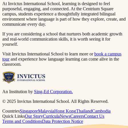
At Invictus International School, learning is designed to feel
purposeful, engaging, and connected. At the Centrium Square
campus, students experience a thoughtfully integrated bilingual
environment where language is part of how they explore, create, and
communicate every day.​​​​‌ ‍ ​‍​‍‌‍ ‌ ​‍‌‍‍‌‌‍‌ ‌‍‍‌‌‍ ‍​‍​‍​ ‍‍​‍​‍‌ ​ ‌‍​‌‌‍ ‍‌‍‍‌‌ ‌​‌ ‍‌​‍ ‍‌‍‍‌‌‍ ​‍​‍​‍ ​​‍​‍‌‍‍​‌ ​‍‌‍‌‌‌‍‌‍​‍​‍​ ‍‍​‍​‍​‍ ‌ ​ ‌ ‌​‌ ‌‌‌‍‌​‌‍‍‌‌‍ ​‍ ‌‍‍‌‌‍ ‍‌ ‌​‌‍‌‌‌‍ ‍‌ ‌​​‍ ‌‍‌‌‌‍‌​‌‍‍‌‌ ‌​​‍ ‌‍ ‌‌‍ ‌‍‌​‌‍‌‌​ ‌‌ ​​‌ ​‍‌‍‌‌‌ ​ ‌‍‌‌‌‍ ‍‌ ‌​‌‍​‌‌ ‌​‌‍‍‌‌‍ ‌‍ ‍​ ‍ ‌‍‍‌‌‍‌​​ ‌​ ‍​‌‍​‍​ ‌‍‌‍‌​​ ‌​​ ‍‌‌‍‌‌​ ‍‌​‍ ‌​ ​ ​ ‌​‌‍‌​‌‍‌​​‍ ‌​ ‌​​ ​‍​ ​ ​ ‌‍​‍ ‌​ ‍‌​ ​‍‌‍‌​​ ​‌​‍ ‌‌‍‌‌​ ​​‌‍‌‍​ ​‌‌‍‌‌​ ‍‌​ ‌‌​ ‌​‌‍​‍‌‍‌‍‌‍‌​​ ​‌​ ‍ ‌ ‌​‌ ‍‌‌ ​​‌‍‌‌​ ‌‌‍ ‍‌‍‌‌‌ ‌ ‌ ​ ​ ‍ ‌ ​​‌‍​‌‌ ‌​‌‍‍​​ ‌‌‍​ ‌‍ ‌‍ ‍‌ ‌​‌‍‌‌‌‍ ‍‌ ‌​​‍‌‌​ ‌‌‌​​‍‌‌ ‌‍‍ ‌‍‌‌‌ ‍‌​‍‌‌​ ​ ‌​‌​​‍‌‌​ ​ ‌​‌​​‍‌‌​ ​‍​ ​‍​ ​‍‌‍​‌​ ‌‌‌‍​‍​ ​‍​ ‌‍​ ​ ​ ​‌​ ‌​​ ​‍‌‍​‍‌‍‌​​‍‌‌​ ​‍​ ​‍​‍‌‌​ ‌‌‌​‌​​‍ ‍‌‍​ ‌‍‍​‌‍‍‌‌‍ ​‌‍‌​‌ ​‍‌‍‌‌‌‍ ‍​‍‌‌​ ‌‌‌​​‍‌‌ ‌‍‍ ‌‍‌‌‌ ‍‌​‍‌‌​ ​ ‌​‌​​‍‌‌​ ​ ‌​‌​​‍‌‌​ ​‍​ ​‍​ ‌‌​ ‌ ​ ‌‍‌‍‌‍‌‍‌​​ ​‍​ ‍‌‌‍‌​​ ‌‍​ ‍‌‌‍​‍​ ​‍​‍‌‌​ ​‍​ ​‍​‍‌‌​ ‌‌‌​‌​​‍ ‍‌ ‌​‌‍‌‌‌ ‍​‌ ‌​​ ‌‍​‍‌‍​‌‌ ​ ‌‍‌‌‌‌‌‌‌ ​‍‌‍ ​​ ‌​‍‌‌​ ​‍‌​‌‍‌ ​ ‌ ‌​‌ ‌‌‌‍‌​‌‍‍‌‌‍ ​‍‌‍‌‍‍‌‌‍‌​​ ‌​ ‍​‌‍​‍​ ‌‍‌‍‌​​ ‌​​ ‍‌‌‍‌‌​ ‍‌​‍ ‌​ ​ ​ ‌​‌‍‌​‌‍‌​​‍ ‌​ ‌​​ ​‍​ ​ ​ ‌‍​‍ ‌​ ‍‌​ ​‍‌‍‌​​ ​‌​‍ ‌‌‍‌‌​ ​​‌‍‌‍​ ​‌‌‍‌‌​ ‍‌​ ‌‌​ ‌​‌‍​‍‌‍‌‍‌‍‌​​ ​‌​‍‌‍‌ ‌​‌ ‍‌‌ ​​‌‍‌‌​ ‌‌‍ ‍‌‍‌‌‌ ‌ ‌ ​ ​‍‌‍‌ ​​‌‍​‌‌ ‌​‌‍‍​​ ‌‌‍​ ‌‍ ‌‍ ‍‌ ‌​‌‍‌‌‌‍ ‍‌ ‌​​‍‌‌​ ‌‌‌​​‍‌‌ ‌‍‍ ‌‍‌‌‌ ‍‌​‍‌‌​ ​ ‌​‌​​‍‌‌​ ​ ‌​‌​​‍‌‌​ ​‍​ ​‍​ ​‍‌‍​‌​ ‌‌‌‍​‍​ ​‍​ ‌‍​ ​ ​ ​‌​ ‌​​ ​‍‌‍​‍‌‍‌​​‍‌‌​ ​‍​ ​‍​‍‌‌​ ‌‌‌​‌​​‍ ‍‌‍​ ‌‍‍​‌‍‍‌‌‍ ​‌‍‌​‌ ​‍‌‍‌‌‌‍ ‍​‍‌‌​ ‌‌‌​​‍‌‌ ‌‍‍ ‌‍‌‌‌ ‍‌​‍‌‌​ ​ ‌​‌​​‍‌‌​ ​ ‌​‌​​‍‌‌​ ​‍​ ​‍​ ‌‌​ ‌ ​ ‌‍‌‍‌‍‌‍‌​​ ​‍​ ‍‌‌‍‌​​ ‌‍​ ‍‌‌‍​‍​ ​‍​‍‌‌​ ​‍​ ​‍​‍‌‌​ ‌‌‌​‌​​‍ ‍‌ ‌​‌‍‌‌‌ ‍​‌ ‌​​‍‌‍‌ ​​‌‍‌‌‌ ​‍‌ ​ ‌ ​​‌‍‌‌‌‍​ ‌ ‌​‌‍‍‌‌ ‌‍‌‍‌‌​ ‌‌ ​​‌ ‌‌‌‍​‍‌‍ ​‌‍‍‌‌ ​ ‌‍‍​‌‍‌‌‌‍‌​​‍​‍‌ ‌
If you are considering a school that nurtures both academic growth
and real-world communication skills, it is worth seeing it for
yourself.​​​​‌ ‍ ​‍​‍‌‍ ‌ ​‍‌‍‍‌‌‍‌ ‌‍‍‌‌‍ ‍​‍​‍​ ‍‍​‍​‍‌ ​ ‌‍​‌‌‍ ‍‌‍‍‌‌ ‌​‌ ‍‌​‍ ‍‌‍‍‌‌‍ ​‍​‍​‍ ​​‍​‍‌‍‍​‌ ​‍‌‍‌‌‌‍‌‍​‍​‍​ ‍‍​‍​‍​‍ ‌ ​ ‌ ‌​‌ ‌‌‌‍‌​‌‍‍‌‌‍ ​‍ ‌‍‍‌‌‍ ‍‌ ‌​‌‍‌‌‌‍ ‍‌ ‌​​‍ ‌‍‌‌‌‍‌​‌‍‍‌‌ ‌​​‍ ‌‍ ‌‌‍ ‌‍‌​‌‍‌‌​ ‌‌ ​​‌ ​‍‌‍‌‌‌ ​ ‌‍‌‌‌‍ ‍‌ ‌​‌‍​‌‌ ‌​‌‍‍‌‌‍ ‌‍ ‍​ ‍ ‌‍‍‌‌‍‌​​ ‌​ ‍​‌‍​‍​ ‌‍‌‍‌​​ ‌​​ ‍‌‌‍‌‌​ ‍‌​‍ ‌​ ​ ​ ‌​‌‍‌​‌‍‌​​‍ ‌​ ‌​​ ​‍​ ​ ​ ‌‍​‍ ‌​ ‍‌​ ​‍‌‍‌​​ ​‌​‍ ‌‌‍‌‌​ ​​‌‍‌‍​ ​‌‌‍‌‌​ ‍‌​ ‌‌​ ‌​‌‍​‍‌‍‌‍‌‍‌​​ ​‌​ ‍ ‌ ‌​‌ ‍‌‌ ​​‌‍‌‌​ ‌‌‍ ‍‌‍‌‌‌ ‌ ‌ ​ ​ ‍ ‌ ​​‌‍​‌‌ ‌​‌‍‍​​ ‌‌‍​ ‌‍ ‌‍ ‍‌ ‌​‌‍‌‌‌‍ ‍‌ ‌​​‍‌‌​ ‌‌‌​​‍‌‌ ‌‍‍ ‌‍‌‌‌ ‍‌​‍‌‌​ ​ ‌​‌​​‍‌‌​ ​ ‌​‌​​‍‌‌​ ​‍​ ​‍​ ‌ ‌‍​‍​ ​‍‌‍​ ​ ​​‌‍‌​‌‍‌‌​ ‌​​ ​​​ ‍‌‌‍​‌​ ‌‍​‍‌‌​ ​‍​ ​‍​‍‌‌​ ‌‌‌​‌​​‍ ‍‌‍​ ‌‍‍​‌‍‍‌‌‍ ​‌‍‌​‌ ​‍‌‍‌‌‌‍ ‍​‍‌‌​ ‌‌‌​​‍‌‌ ‌‍‍ ‌‍‌‌‌ ‍‌​‍‌‌​ ​ ‌​‌​​‍‌‌​ ​ ‌​‌​​‍‌‌​ ​‍​ ​‍​ ‌‍​ ​ ‌‍​‍‌‍‌‌​ ​ ‌‍‌‌‌‍​ ‌‍‌​​ ​ ‌‍‌​‌‍‌‍‌‍‌‌​‍‌‌​ ​‍​ ​‍​‍‌‌​ ‌‌‌​‌​​‍ ‍‌ ‌​‌‍‌‌‌ ‍​‌ ‌​​ ‌‍​‍‌‍​‌‌ ​ ‌‍‌‌‌‌‌‌‌ ​‍‌‍ ​​ ‌​‍‌‌​ ​‍‌​‌‍‌ ​ ‌ ‌​‌ ‌‌‌‍‌​‌‍‍‌‌‍ ​‍‌‍‌‍‍‌‌‍‌​​ ‌​ ‍​‌‍​‍​ ‌‍‌‍‌​​ ‌​​ ‍‌‌‍‌‌​ ‍‌​‍ ‌​ ​ ​ ‌​‌‍‌​‌‍‌​​‍ ‌​ ‌​​ ​‍​ ​ ​ ‌‍​‍ ‌​ ‍‌​ ​‍‌‍‌​​ ​‌​‍ ‌‌‍‌‌​ ​​‌‍‌‍​ ​‌‌‍‌‌​ ‍‌​ ‌‌​ ‌​‌‍​‍‌‍‌‍‌‍‌​​ ​‌​‍‌‍‌ ‌​‌ ‍‌‌ ​​‌‍‌‌​ ‌‌‍ ‍‌‍‌‌‌ ‌ ‌ ​ ​‍‌‍‌ ​​‌‍​‌‌ ‌​‌‍‍​​ ‌‌‍​ ‌‍ ‌‍ ‍‌ ‌​‌‍‌‌‌‍ ‍‌ ‌​​‍‌‌​ ‌‌‌​​‍‌‌ ‌‍‍ ‌‍‌‌‌ ‍‌​‍‌‌​ ​ ‌​‌​​‍‌‌​ ​ ‌​‌​​‍‌‌​ ​‍​ ​‍​ ‌ ‌‍​‍​ ​‍‌‍​ ​ ​​‌‍‌​‌‍‌‌​ ‌​​ ​​​ ‍‌‌‍​‌​ ‌‍​‍‌‌​ ​‍​ ​‍​‍‌‌​ ‌‌‌​‌​​‍ ‍‌‍​ ‌‍‍​‌‍‍‌‌‍ ​‌‍‌​‌ ​‍‌‍‌‌‌‍ ‍​‍‌‌​ ‌‌‌​​‍‌‌ ‌‍‍ ‌‍‌‌‌ ‍‌​‍‌‌​ ​ ‌​‌​​‍‌‌​ ​ ‌​‌​​‍‌‌​ ​‍​ ​‍​ ‌‍​ ​ ‌‍​‍‌‍‌‌​ ​ ‌‍‌‌‌‍​ ‌‍‌​​ ​ ‌‍‌​‌‍‌‍‌‍‌‌​‍‌‌​ ​‍​ ​‍​‍‌‌​ ‌‌‌​‌​​‍ ‍‌ ‌​‌‍‌‌‌ ‍​‌ ‌​​‍‌‍‌ ​​‌‍‌‌‌ ​‍‌ ​ ‌ ​​‌‍‌‌‌‍​ ‌ ‌​‌‍‍‌‌ ‌‍‌‍‌‌​ ‌‌ ​​‌ ‌‌‌‍​‍‌‍ ​‌‍‍‌‌ ​ ‌‍‍​‌‍‌‌‌‍‌​​‍​‍‌ ‌
Visit Invictus International School to learn more or ​​​​‌ ‍ ​‍​‍‌‍ ‌ ​‍‌‍‍‌‌‍‌ ‌‍‍‌‌‍ ‍​‍​‍​ ‍‍​‍​‍‌ ​ ‌‍​‌‌‍ ‍‌‍‍‌‌ ‌​‌ ‍‌​‍ ‍‌‍‍‌‌‍ ​‍​‍​‍ ​​‍​‍‌‍‍​‌ ​‍‌‍‌‌‌‍‌‍​‍​‍​ ‍‍​‍​‍​‍ ‌ ​ ‌ ‌​‌ ‌‌‌‍‌​‌‍‍‌‌‍ ​‍ ‌‍‍‌‌‍ ‍‌ ‌​‌‍‌‌‌‍ ‍‌ ‌​​‍ ‌‍‌‌‌‍‌​‌‍‍‌‌ ‌​​‍ ‌‍ ‌‌‍ ‌‍‌​‌‍‌‌​ ‌‌ ​​‌ ​‍‌‍‌‌‌ ​ ‌‍‌‌‌‍ ‍‌ ‌​‌‍​‌‌ ‌​‌‍‍‌‌‍ ‌‍ ‍​ ‍ ‌‍‍‌‌‍‌​​ ‌​ ‍​‌‍​‍​ ‌‍‌‍‌​​ ‌​​ ‍‌‌‍‌‌​ ‍‌​‍ ‌​ ​ ​ ‌​‌‍‌​‌‍‌​​‍ ‌​ ‌​​ ​‍​ ​ ​ ‌‍​‍ ‌​ ‍‌​ ​‍‌‍‌​​ ​‌​‍ ‌‌‍‌‌​ ​​‌‍‌‍​ ​‌‌‍‌‌​ ‍‌​ ‌‌​ ‌​‌‍​‍‌‍‌‍‌‍‌​​ ​‌​ ‍ ‌ ‌​‌ ‍‌‌ ​​‌‍‌‌​ ‌‌‍ ‍‌‍‌‌‌ ‌ ‌ ​ ​ ‍ ‌ ​​‌‍​‌‌ ‌​‌‍‍​​ ‌‌‍​ ‌‍ ‌‍ ‍‌ ‌​‌‍‌‌‌‍ ‍‌ ‌​​‍‌‌​ ‌‌‌​​‍‌‌ ‌‍‍ ‌‍‌‌‌ ‍‌​‍‌‌​ ​ ‌​‌​​‍‌‌​ ​ ‌​‌​​‍‌‌​ ​‍​ ​‍‌‍​‌‌‍‌‌​ ​​​ ​‌‌‍​‍‌‍​‌​ ‌‌​ ​ ​ ‍​​ ​ ‌‍​ ​ ​ ​‍‌‌​ ​‍​ ​‍​‍‌‌​ ‌‌‌​‌​​‍ ‍‌‍​ ‌‍‍​‌‍‍‌‌‍ ​‌‍‌​‌ ​‍‌‍‌‌‌‍ ‍​‍‌‌​ ‌‌‌​​‍‌‌ ‌‍‍ ‌‍‌‌‌ ‍‌​‍‌‌​ ​ ‌​‌​​‍‌‌​ ​ ‌​‌​​‍‌‌​ ​‍​ ​‍​ ​‍​ ‍‌​ ‍​‌‍‌‍​ ‌‍​ ​ ​ ​​​ ​​​ ​ ​ ​ ​ ​‍​ ​‍​‍‌‌​ ​‍​ ​‍​‍‌‌​ ‌‌‌​‌​​‍ ‍‌ ‌​‌‍‌‌‌ ‍​‌ ‌​​ ‌‍​‍‌‍​‌‌ ​ ‌‍‌‌‌‌‌‌‌ ​‍‌‍ ​​ ‌​‍‌‌​ ​‍‌​‌‍‌ ​ ‌ ‌​‌ ‌‌‌‍‌​‌‍‍‌‌‍ ​‍‌‍‌‍‍‌‌‍‌​​ ‌​ ‍​‌‍​‍​ ‌‍‌‍‌​​ ‌​​ ‍‌‌‍‌‌​ ‍‌​‍ ‌​ ​ ​ ‌​‌‍‌​‌‍‌​​‍ ‌​ ‌​​ ​‍​ ​ ​ ‌‍​‍ ‌​ ‍‌​ ​‍‌‍‌​​ ​‌​‍ ‌‌‍‌‌​ ​​‌‍‌‍​ ​‌‌‍‌‌​ ‍‌​ ‌‌​ ‌​‌‍​‍‌‍‌‍‌‍‌​​ ​‌​‍‌‍‌ ‌​‌ ‍‌‌ ​​‌‍‌‌​ ‌‌‍ ‍‌‍‌‌‌ ‌ ‌ ​ ​‍‌‍‌ ​​‌‍​‌‌ ‌​‌‍‍​​ ‌‌‍​ ‌‍ ‌‍ ‍‌ ‌​‌‍‌‌‌‍ ‍‌ ‌​​‍‌‌​ ‌‌‌​​‍‌‌ ‌‍‍ ‌‍‌‌‌ ‍‌​‍‌‌​ ​ ‌​‌​​‍‌‌​ ​ ‌​‌​​‍‌‌​ ​‍​ ​‍‌‍​‌‌‍‌‌​ ​​​ ​‌‌‍​‍‌‍​‌​ ‌‌​ ​ ​ ‍​​ ​ ‌‍​ ​ ​ ​‍‌‌​ ​‍​ ​‍​‍‌‌​ ‌‌‌​‌​​‍ ‍‌‍​ ‌‍‍​‌‍‍‌‌‍ ​‌‍‌​‌ ​‍‌‍‌‌‌‍ ‍​‍‌‌​ ‌‌‌​​‍‌‌ ‌‍‍ ‌‍‌‌‌ ‍‌​‍‌‌​ ​ ‌​‌​​‍‌‌​ ​ ‌​‌​​‍‌‌​ ​‍​ ​‍​ ​‍​ ‍‌​ ‍​‌‍‌‍​ ‌‍​ ​ ​ ​​​ ​​​ ​ ​ ​ ​ ​‍​ ​‍​‍‌‌​ ​‍​ ​‍​‍‌‌​ ‌‌‌​‌​​‍ ‍‌ ‌​‌‍‌‌‌ ‍​‌ ‌​​‍‌‍‌ ​​‌‍‌‌‌ ​‍‌ ​ ‌ ​​‌‍‌‌‌‍​ ‌ ‌​‌‍‍‌‌ ‌‍‌‍‌‌​ ‌‌ ​​‌ ‌‌‌‍​‍‌‍ ​‌‍‍‌‌ ​ ‌‍‍​‌‍‌‌‌‍‌​​‍​‍‌ ‌
book a campus
tour​​​​‌ ‍ ​‍​‍‌‍ ‌ ​‍‌‍‍‌‌‍‌ ‌‍‍‌‌‍ ‍​‍​‍​ ‍‍​‍​‍‌ ​ ‌‍​‌‌‍ ‍‌‍‍‌‌ ‌​‌ ‍‌​‍ ‍‌‍‍‌‌‍ ​‍​‍​‍ ​​‍​‍‌‍‍​‌ ​‍‌‍‌‌‌‍‌‍​‍​‍​ ‍‍​‍​‍​‍ ‌ ​ ‌ ‌​‌ ‌‌‌‍‌​‌‍‍‌‌‍ ​‍ ‌‍‍‌‌‍ ‍‌ ‌​‌‍‌‌‌‍ ‍‌ ‌​​‍ ‌‍‌‌‌‍‌​‌‍‍‌‌ ‌​​‍ ‌‍ ‌‌‍ ‌‍‌​‌‍‌‌​ ‌‌ ​​‌ ​‍‌‍‌‌‌ ​ ‌‍‌‌‌‍ ‍‌ ‌​‌‍​‌‌ ‌​‌‍‍‌‌‍ ‌‍ ‍​ ‍ ‌‍‍‌‌‍‌​​ ‌​ ‍​‌‍​‍​ ‌‍‌‍‌​​ ‌​​ ‍‌‌‍‌‌​ ‍‌​‍ ‌​ ​ ​ ‌​‌‍‌​‌‍‌​​‍ ‌​ ‌​​ ​‍​ ​ ​ ‌‍​‍ ‌​ ‍‌​ ​‍‌‍‌​​ ​‌​‍ ‌‌‍‌‌​ ​​‌‍‌‍​ ​‌‌‍‌‌​ ‍‌​ ‌‌​ ‌​‌‍​‍‌‍‌‍‌‍‌​​ ​‌​ ‍ ‌ ‌​‌ ‍‌‌ ​​‌‍‌‌​ ‌‌‍ ‍‌‍‌‌‌ ‌ ‌ ​ ​ ‍ ‌ ​​‌‍​‌‌ ‌​‌‍‍​​ ‌‌‍​ ‌‍ ‌‍ ‍‌ ‌​‌‍‌‌‌‍ ‍‌ ‌​​‍‌‌​ ‌‌‌​​‍‌‌ ‌‍‍ ‌‍‌‌‌ ‍‌​‍‌‌​ ​ ‌​‌​​‍‌‌​ ​ ‌​‌​​‍‌‌​ ​‍​ ​‍‌‍​‌‌‍‌‌​ ​​​ ​‌‌‍​‍‌‍​‌​ ‌‌​ ​ ​ ‍​​ ​ ‌‍​ ​ ​ ​‍‌‌​ ​‍​ ​‍​‍‌‌​ ‌‌‌​‌​​‍ ‍‌‍​ ‌‍‍​‌‍‍‌‌‍ ​‌‍‌​‌ ​‍‌‍‌‌‌‍ ‍​‍‌‌​ ‌‌‌​​‍‌‌ ‌‍‍ ‌‍‌‌‌ ‍‌​‍‌‌​ ​ ‌​‌​​‍‌‌​ ​ ‌​‌​​‍‌‌​ ​‍​ ​‍​ ‌‌​ ‌‌‌‍‌‍‌‍​‍‌‍​ ​ ‌ ​ ​‌‌‍‌​‌‍‌​​ ​ ​ ​‍​ ‌ ​‍‌‌​ ​‍​ ​‍​‍‌‌​ ‌‌‌​‌​​‍ ‍‌ ‌​‌‍‌‌‌ ‍​‌ ‌​​ ‌‍​‍‌‍​‌‌ ​ ‌‍‌‌‌‌‌‌‌ ​‍‌‍ ​​ ‌​‍‌‌​ ​‍‌​‌‍‌ ​ ‌ ‌​‌ ‌‌‌‍‌​‌‍‍‌‌‍ ​‍‌‍‌‍‍‌‌‍‌​​ ‌​ ‍​‌‍​‍​ ‌‍‌‍‌​​ ‌​​ ‍‌‌‍‌‌​ ‍‌​‍ ‌​ ​ ​ ‌​‌‍‌​‌‍‌​​‍ ‌​ ‌​​ ​‍​ ​ ​ ‌‍​‍ ‌​ ‍‌​ ​‍‌‍‌​​ ​‌​‍ ‌‌‍‌‌​ ​​‌‍‌‍​ ​‌‌‍‌‌​ ‍‌​ ‌‌​ ‌​‌‍​‍‌‍‌‍‌‍‌​​ ​‌​‍‌‍‌ ‌​‌ ‍‌‌ ​​‌‍‌‌​ ‌‌‍ ‍‌‍‌‌‌ ‌ ‌ ​ ​‍‌‍‌ ​​‌‍​‌‌ ‌​‌‍‍​​ ‌‌‍​ ‌‍ ‌‍ ‍‌ ‌​‌‍‌‌‌‍ ‍‌ ‌​​‍‌‌​ ‌‌‌​​‍‌‌ ‌‍‍ ‌‍‌‌‌ ‍‌​‍‌‌​ ​ ‌​‌​​‍‌‌​ ​ ‌​‌​​‍‌‌​ ​‍​ ​‍‌‍​‌‌‍‌‌​ ​​​ ​‌‌‍​‍‌‍​‌​ ‌‌​ ​ ​ ‍​​ ​ ‌‍​ ​ ​ ​‍‌‌​ ​‍​ ​‍​‍‌‌​ ‌‌‌​‌​​‍ ‍‌‍​ ‌‍‍​‌‍‍‌‌‍ ​‌‍‌​‌ ​‍‌‍‌‌‌‍ ‍​‍‌‌​ ‌‌‌​​‍‌‌ ‌‍‍ ‌‍‌‌‌ ‍‌​‍‌‌​ ​ ‌​‌​​‍‌‌​ ​ ‌​‌​​‍‌‌​ ​‍​ ​‍​ ‌‌​ ‌‌‌‍‌‍‌‍​‍‌‍​ ​ ‌ ​ ​‌‌‍‌​‌‍‌​​ ​ ​ ​‍​ ‌ ​‍‌‌​ ​‍​ ​‍​‍‌‌​ ‌‌‌​‌​​‍ ‍‌ ‌​‌‍‌‌‌ ‍​‌ ‌​​‍‌‍‌ ​​‌‍‌‌‌ ​‍‌ ​ ‌ ​​‌‍‌‌‌‍​ ‌ ‌​‌‍‍‌‌ ‌‍‌‍‌‌​ ‌‌ ​​‌ ‌‌‌‍​‍‌‍ ​‌‍‍‌‌ ​ ‌‍‍​‌‍‌‌‌‍‌​​‍​‍‌ ‌
and experience how language learning can come alive in the
classroom.​​​​‌ ‍ ​‍​‍‌‍ ‌ ​‍‌‍‍‌‌‍‌ ‌‍‍‌‌‍ ‍​‍​‍​ ‍‍​‍​‍‌ ​ ‌‍​‌‌‍ ‍‌‍‍‌‌ ‌​‌ ‍‌​‍ ‍‌‍‍‌‌‍ ​‍​‍​‍ ​​‍​‍‌‍‍​‌ ​‍‌‍‌‌‌‍‌‍​‍​‍​ ‍‍​‍​‍​‍ ‌ ​ ‌ ‌​‌ ‌‌‌‍‌​‌‍‍‌‌‍ ​‍ ‌‍‍‌‌‍ ‍‌ ‌​‌‍‌‌‌‍ ‍‌ ‌​​‍ ‌‍‌‌‌‍‌​‌‍‍‌‌ ‌​​‍ ‌‍ ‌‌‍ ‌‍‌​‌‍‌‌​ ‌‌ ​​‌ ​‍‌‍‌‌‌ ​ ‌‍‌‌‌‍ ‍‌ ‌​‌‍​‌‌ ‌​‌‍‍‌‌‍ ‌‍ ‍​ ‍ ‌‍‍‌‌‍‌​​ ‌​ ‍​‌‍​‍​ ‌‍‌‍‌​​ ‌​​ ‍‌‌‍‌‌​ ‍‌​‍ ‌​ ​ ​ ‌​‌‍‌​‌‍‌​​‍ ‌​ ‌​​ ​‍​ ​ ​ ‌‍​‍ ‌​ ‍‌​ ​‍‌‍‌​​ ​‌​‍ ‌‌‍‌‌​ ​​‌‍‌‍​ ​‌‌‍‌‌​ ‍‌​ ‌‌​ ‌​‌‍​‍‌‍‌‍‌‍‌​​ ​‌​ ‍ ‌ ‌​‌ ‍‌‌ ​​‌‍‌‌​ ‌‌‍ ‍‌‍‌‌‌ ‌ ‌ ​ ​ ‍ ‌ ​​‌‍​‌‌ ‌​‌‍‍​​ ‌‌‍​ ‌‍ ‌‍ ‍‌ ‌​‌‍‌‌‌‍ ‍‌ ‌​​‍‌‌​ ‌‌‌​​‍‌‌ ‌‍‍ ‌‍‌‌‌ ‍‌​‍‌‌​ ​ ‌​‌​​‍‌‌​ ​ ‌​‌​​‍‌‌​ ​‍​ ​‍‌‍​‌‌‍‌‌​ ​​​ ​‌‌‍​‍‌‍​‌​ ‌‌​ ​ ​ ‍​​ ​ ‌‍​ ​ ​ ​‍‌‌​ ​‍​ ​‍​‍‌‌​ ‌‌‌​‌​​‍ ‍‌‍​ ‌‍‍​‌‍‍‌‌‍ ​‌‍‌​‌ ​‍‌‍‌‌‌‍ ‍​‍‌‌​ ‌‌‌​​‍‌‌ ‌‍‍ ‌‍‌‌‌ ‍‌​‍‌‌​ ​ ‌​‌​​‍‌‌​ ​ ‌​‌​​‍‌‌​ ​‍​ ​‍​ ‍‌​ ​‌​ ​‌​ ‌‍​ ​ ​ ​‌‌‍​‍​ ​​‌‍​‌​ ‌ ‌‍​‍​ ​‍​‍‌‌​ ​‍​ ​‍​‍‌‌​ ‌‌‌​‌​​‍ ‍‌ ‌​‌‍‌‌‌ ‍​‌ ‌​​ ‌‍​‍‌‍​‌‌ ​ ‌‍‌‌‌‌‌‌‌ ​‍‌‍ ​​ ‌​‍‌‌​ ​‍‌​‌‍‌ ​ ‌ ‌​‌ ‌‌‌‍‌​‌‍‍‌‌‍ ​‍‌‍‌‍‍‌‌‍‌​​ ‌​ ‍​‌‍​‍​ ‌‍‌‍‌​​ ‌​​ ‍‌‌‍‌‌​ ‍‌​‍ ‌​ ​ ​ ‌​‌‍‌​‌‍‌​​‍ ‌​ ‌​​ ​‍​ ​ ​ ‌‍​‍ ‌​ ‍‌​ ​‍‌‍‌​​ ​‌​‍ ‌‌‍‌‌​ ​​‌‍‌‍​ ​‌‌‍‌‌​ ‍‌​ ‌‌​ ‌​‌‍​‍‌‍‌‍‌‍‌​​ ​‌​‍‌‍‌ ‌​‌ ‍‌‌ ​​‌‍‌‌​ ‌‌‍ ‍‌‍‌‌‌ ‌ ‌ ​ ​‍‌‍‌ ​​‌‍​‌‌ ‌​‌‍‍​​ ‌‌‍​ ‌‍ ‌‍ ‍‌ ‌​‌‍‌‌‌‍ ‍‌ ‌​​‍‌‌​ ‌‌‌​​‍‌‌ ‌‍‍ ‌‍‌‌‌ ‍‌​‍‌‌​ ​ ‌​‌​​‍‌‌​ ​ ‌​‌​​‍‌‌​ ​‍​ ​‍‌‍​‌‌‍‌‌​ ​​​ ​‌‌‍​‍‌‍​‌​ ‌‌​ ​ ​ ‍​​ ​ ‌‍​ ​ ​ ​‍‌‌​ ​‍​ ​‍​‍‌‌​ ‌‌‌​‌​​‍ ‍‌‍​ ‌‍‍​‌‍‍‌‌‍ ​‌‍‌​‌ ​‍‌‍‌‌‌‍ ‍​‍‌‌​ ‌‌‌​​‍‌‌ ‌‍‍ ‌‍‌‌‌ ‍‌​‍‌‌​ ​ ‌​‌​​‍‌‌​ ​ ‌​‌​​‍‌‌​ ​‍​ ​‍​ ‍‌​ ​‌​ ​‌​ ‌‍​ ​ ​ ​‌‌‍​‍​ ​​‌‍​‌​ ‌ ‌‍​‍​ ​‍​‍‌‌​ ​‍​ ​‍​‍‌‌​ ‌‌‌​‌​​‍ ‍‌ ‌​‌‍‌‌‌ ‍​‌ ‌​​‍‌‍‌ ​​‌‍‌‌‌ ​‍‌ ​ ‌ ​​‌‍‌‌‌‍​ ‌ ‌​‌‍‍‌‌ ‌‍‌‍‌‌​ ‌‌ ​​‌ ‌‌‌‍​‍‌‍ ​‌‍‍‌‌ ​ ‌‍‍​‌‍‌‌‌‍‌​​‍​‍‌ ‌
An Institution by
Sing-Ed Corporation.
© 2025 Invictus International School. All Rights Reserved.
Countries
Singapore
Malaysia
Hong Kong
Thailand
Cambodia
Quick Links
Our Story
Curricula
News
Careers
Contact Us
Terms and Conditions
Data Protection Notice