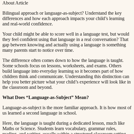
About Article
Bilingual approach or language-as-subject? Understand the key
differences and how each approach impacts your child’s learning
and real-world confidence.​​​​‌ ‍ ​‍​‍‌‍ ‌ ​‍‌‍‍‌‌‍‌ ‌‍‍‌‌‍ ‍​‍​‍​ ‍‍​‍​‍‌ ​ ‌‍​‌‌‍ ‍‌‍‍‌‌ ‌​‌ ‍‌​‍ ‍‌‍‍‌‌‍ ​‍​‍​‍ ​​‍​‍‌‍‍​‌ ​‍‌‍‌‌‌‍‌‍​‍​‍​ ‍‍​‍​‍​‍ ‌ ​ ‌ ‌​‌ ‌‌‌‍‌​‌‍‍‌‌‍ ​‍ ‌‍‍‌‌‍ ‍‌ ‌​‌‍‌‌‌‍ ‍‌ ‌​​‍ ‌‍‌‌‌‍‌​‌‍‍‌‌ ‌​​‍ ‌‍ ‌‌‍ ‌‍‌​‌‍‌‌​ ‌‌ ​​‌ ​‍‌‍‌‌‌ ​ ‌‍‌‌‌‍ ‍‌ ‌​‌‍​‌‌ ‌​‌‍‍‌‌‍ ‌‍ ‍​ ‍ ‌‍‍‌‌‍‌​​ ‌​ ‍​‌‍​‍​ ‌‍‌‍‌​​ ‌​​ ‍‌‌‍‌‌​ ‍‌​‍ ‌​ ​ ​ ‌​‌‍‌​‌‍‌​​‍ ‌​ ‌​​ ​‍​ ​ ​ ‌‍​‍ ‌​ ‍‌​ ​‍‌‍‌​​ ​‌​‍ ‌‌‍‌‌​ ​​‌‍‌‍​ ​‌‌‍‌‌​ ‍‌​ ‌‌​ ‌​‌‍​‍‌‍‌‍‌‍‌​​ ​‌​ ‍ ‌ ‌​‌ ‍‌‌ ​​‌‍‌‌​ ‌‌‍ ‍‌‍‌‌‌ ‌ ‌ ​ ​ ‍ ‌ ​​‌‍​‌‌ ‌​‌‍‍​​ ‌‌‍‌​‌‍‌‌‌ ​ ‌‍​ ‌ ​‍‌‍‍‌‌ ​​‌ ‌​‌‍‍‌‌‍ ‌‍ ‍​ ‌‍​‍‌‍​‌‌ ​ ‌‍‌‌‌‌‌‌‌ ​‍‌‍ ​​ ‌​‍‌‌​ ​‍‌​‌‍‌ ​ ‌ ‌​‌ ‌‌‌‍‌​‌‍‍‌‌‍ ​‍‌‍‌‍‍‌‌‍‌​​ ‌​ ‍​‌‍​‍​ ‌‍‌‍‌​​ ‌​​ ‍‌‌‍‌‌​ ‍‌​‍ ‌​ ​ ​ ‌​‌‍‌​‌‍‌​​‍ ‌​ ‌​​ ​‍​ ​ ​ ‌‍​‍ ‌​ ‍‌​ ​‍‌‍‌​​ ​‌​‍ ‌‌‍‌‌​ ​​‌‍‌‍​ ​‌‌‍‌‌​ ‍‌​ ‌‌​ ‌​‌‍​‍‌‍‌‍‌‍‌​​ ​‌​‍‌‍‌ ‌​‌ ‍‌‌ ​​‌‍‌‌​ ‌‌‍ ‍‌‍‌‌‌ ‌ ‌ ​ ​‍‌‍‌ ​​‌‍​‌‌ ‌​‌‍‍​​ ‌‌‍‌​‌‍‌‌‌ ​ ‌‍​ ‌ ​‍‌‍‍‌‌ ​​‌ ‌​‌‍‍‌‌‍ ‌‍ ‍​‍‌‍‌ ​​‌‍‌‌‌ ​‍‌ ​ ‌ ​​‌‍‌‌‌‍​ ‌ ‌​‌‍‍‌‌ ‌‍‌‍‌‌​ ‌‌ ​​‌ ‌‌‌‍​‍‌‍ ​‌‍‍‌‌ ​ ‌‍‍​‌‍‌‌‌‍‌​​‍​‍‌ ‌
Your child might be able to score well in a language test, but would
they feel confident using that language in a real conversation? That
gap between knowing and actually using a language is something
many parents start to notice over time.​​​​‌ ‍ ​‍​‍‌‍ ‌ ​‍‌‍‍‌‌‍‌ ‌‍‍‌‌‍ ‍​‍​‍​ ‍‍​‍​‍‌ ​ ‌‍​‌‌‍ ‍‌‍‍‌‌ ‌​‌ ‍‌​‍ ‍‌‍‍‌‌‍ ​‍​‍​‍ ​​‍​‍‌‍‍​‌ ​‍‌‍‌‌‌‍‌‍​‍​‍​ ‍‍​‍​‍​‍ ‌ ​ ‌ ‌​‌ ‌‌‌‍‌​‌‍‍‌‌‍ ​‍ ‌‍‍‌‌‍ ‍‌ ‌​‌‍‌‌‌‍ ‍‌ ‌​​‍ ‌‍‌‌‌‍‌​‌‍‍‌‌ ‌​​‍ ‌‍ ‌‌‍ ‌‍‌​‌‍‌‌​ ‌‌ ​​‌ ​‍‌‍‌‌‌ ​ ‌‍‌‌‌‍ ‍‌ ‌​‌‍​‌‌ ‌​‌‍‍‌‌‍ ‌‍ ‍​ ‍ ‌‍‍‌‌‍‌​​ ‌​ ‍​‌‍​‍​ ‌‍‌‍‌​​ ‌​​ ‍‌‌‍‌‌​ ‍‌​‍ ‌​ ​ ​ ‌​‌‍‌​‌‍‌​​‍ ‌​ ‌​​ ​‍​ ​ ​ ‌‍​‍ ‌​ ‍‌​ ​‍‌‍‌​​ ​‌​‍ ‌‌‍‌‌​ ​​‌‍‌‍​ ​‌‌‍‌‌​ ‍‌​ ‌‌​ ‌​‌‍​‍‌‍‌‍‌‍‌​​ ​‌​ ‍ ‌ ‌​‌ ‍‌‌ ​​‌‍‌‌​ ‌‌‍ ‍‌‍‌‌‌ ‌ ‌ ​ ​ ‍ ‌ ​​‌‍​‌‌ ‌​‌‍‍​​ ‌‌‍​ ‌‍ ‌‍ ‍‌ ‌​‌‍‌‌‌‍ ‍‌ ‌​​‍‌‌​ ‌‌‌​​‍‌‌ ‌‍‍ ‌‍‌‌‌ ‍‌​‍‌‌​ ​ ‌​‌​​‍‌‌​ ​ ‌​‌​​‍‌‌​ ​‍​ ​‍‌‍​‌​ ‌ ​ ​ ‌‍​‌​ ‌ ​ ​‍​ ‌ ​ ‌‍‌‍‌‌​ ​ ​ ​‍‌‍‌​​‍‌‌​ ​‍​ ​‍​‍‌‌​ ‌‌‌​‌​​‍ ‍‌‍​ ‌‍‍​‌‍‍‌‌‍ ​‌‍‌​‌ ​‍‌‍‌‌‌‍ ‍​‍‌‌​ ‌‌‌​​‍‌‌ ‌‍‍ ‌‍‌‌‌ ‍‌​‍‌‌​ ​ ‌​‌​​‍‌‌​ ​ ‌​‌​​‍‌‌​ ​‍​ ​‍​ ‌​​ ​ ‌‍​‍‌‍‌​​ ‌​​ ​‌‌‍​‍​ ‌‍‌‍‌‌‌‍‌‌​ ‍‌‌‍​‌​‍‌‌​ ​‍​ ​‍​‍‌‌​ ‌‌‌​‌​​‍ ‍‌ ‌​‌‍‌‌‌ ‍​‌ ‌​​ ‌‍​‍‌‍​‌‌ ​ ‌‍‌‌‌‌‌‌‌ ​‍‌‍ ​​ ‌​‍‌‌​ ​‍‌​‌‍‌ ​ ‌ ‌​‌ ‌‌‌‍‌​‌‍‍‌‌‍ ​‍‌‍‌‍‍‌‌‍‌​​ ‌​ ‍​‌‍​‍​ ‌‍‌‍‌​​ ‌​​ ‍‌‌‍‌‌​ ‍‌​‍ ‌​ ​ ​ ‌​‌‍‌​‌‍‌​​‍ ‌​ ‌​​ ​‍​ ​ ​ ‌‍​‍ ‌​ ‍‌​ ​‍‌‍‌​​ ​‌​‍ ‌‌‍‌‌​ ​​‌‍‌‍​ ​‌‌‍‌‌​ ‍‌​ ‌‌​ ‌​‌‍​‍‌‍‌‍‌‍‌​​ ​‌​‍‌‍‌ ‌​‌ ‍‌‌ ​​‌‍‌‌​ ‌‌‍ ‍‌‍‌‌‌ ‌ ‌ ​ ​‍‌‍‌ ​​‌‍​‌‌ ‌​‌‍‍​​ ‌‌‍​ ‌‍ ‌‍ ‍‌ ‌​‌‍‌‌‌‍ ‍‌ ‌​​‍‌‌​ ‌‌‌​​‍‌‌ ‌‍‍ ‌‍‌‌‌ ‍‌​‍‌‌​ ​ ‌​‌​​‍‌‌​ ​ ‌​‌​​‍‌‌​ ​‍​ ​‍‌‍​‌​ ‌ ​ ​ ‌‍​‌​ ‌ ​ ​‍​ ‌ ​ ‌‍‌‍‌‌​ ​ ​ ​‍‌‍‌​​‍‌‌​ ​‍​ ​‍​‍‌‌​ ‌‌‌​‌​​‍ ‍‌‍​ ‌‍‍​‌‍‍‌‌‍ ​‌‍‌​‌ ​‍‌‍‌‌‌‍ ‍​‍‌‌​ ‌‌‌​​‍‌‌ ‌‍‍ ‌‍‌‌‌ ‍‌​‍‌‌​ ​ ‌​‌​​‍‌‌​ ​ ‌​‌​​‍‌‌​ ​‍​ ​‍​ ‌​​ ​ ‌‍​‍‌‍‌​​ ‌​​ ​‌‌‍​‍​ ‌‍‌‍‌‌‌‍‌‌​ ‍‌‌‍​‌​‍‌‌​ ​‍​ ​‍​‍‌‌​ ‌‌‌​‌​​‍ ‍‌ ‌​‌‍‌‌‌ ‍​‌ ‌​​‍‌‍‌ ​​‌‍‌‌‌ ​‍‌ ​ ‌ ​​‌‍‌‌‌‍​ ‌ ‌​‌‍‍‌‌ ‌‍‌‍‌‌​ ‌‌ ​​‌ ‌‌‌‍​‍‌‍ ​‌‍‍‌‌ ​ ‌‍‍​‌‍‌‌‌‍‌​​‍​‍‌ ‌
The difference often comes down to how the language is taught.
Some schools focus on lessons, worksheets, and exams. Others
build language into everyday learning so it becomes part of how
children think and communicate. Understanding this distinction can
help you better picture what your child’s experience will look like in
the classroom and beyond.​​​​‌ ‍ ​‍​‍‌‍ ‌ ​‍‌‍‍‌‌‍‌ ‌‍‍‌‌‍ ‍​‍​‍​ ‍‍​‍​‍‌ ​ ‌‍​‌‌‍ ‍‌‍‍‌‌ ‌​‌ ‍‌​‍ ‍‌‍‍‌‌‍ ​‍​‍​‍ ​​‍​‍‌‍‍​‌ ​‍‌‍‌‌‌‍‌‍​‍​‍​ ‍‍​‍​‍​‍ ‌ ​ ‌ ‌​‌ ‌‌‌‍‌​‌‍‍‌‌‍ ​‍ ‌‍‍‌‌‍ ‍‌ ‌​‌‍‌‌‌‍ ‍‌ ‌​​‍ ‌‍‌‌‌‍‌​‌‍‍‌‌ ‌​​‍ ‌‍ ‌‌‍ ‌‍‌​‌‍‌‌​ ‌‌ ​​‌ ​‍‌‍‌‌‌ ​ ‌‍‌‌‌‍ ‍‌ ‌​‌‍​‌‌ ‌​‌‍‍‌‌‍ ‌‍ ‍​ ‍ ‌‍‍‌‌‍‌​​ ‌​ ‍​‌‍​‍​ ‌‍‌‍‌​​ ‌​​ ‍‌‌‍‌‌​ ‍‌​‍ ‌​ ​ ​ ‌​‌‍‌​‌‍‌​​‍ ‌​ ‌​​ ​‍​ ​ ​ ‌‍​‍ ‌​ ‍‌​ ​‍‌‍‌​​ ​‌​‍ ‌‌‍‌‌​ ​​‌‍‌‍​ ​‌‌‍‌‌​ ‍‌​ ‌‌​ ‌​‌‍​‍‌‍‌‍‌‍‌​​ ​‌​ ‍ ‌ ‌​‌ ‍‌‌ ​​‌‍‌‌​ ‌‌‍ ‍‌‍‌‌‌ ‌ ‌ ​ ​ ‍ ‌ ​​‌‍​‌‌ ‌​‌‍‍​​ ‌‌‍​ ‌‍ ‌‍ ‍‌ ‌​‌‍‌‌‌‍ ‍‌ ‌​​‍‌‌​ ‌‌‌​​‍‌‌ ‌‍‍ ‌‍‌‌‌ ‍‌​‍‌‌​ ​ ‌​‌​​‍‌‌​ ​ ‌​‌​​‍‌‌​ ​‍​ ​‍‌‍‌‍‌‍‌‍​ ​‍​ ​‍‌‍‌​​ ​‌​ ​‌​ ‌‌‌‍​‍​ ​​​ ‍‌‌‍​‌​‍‌‌​ ​‍​ ​‍​‍‌‌​ ‌‌‌​‌​​‍ ‍‌‍​ ‌‍‍​‌‍‍‌‌‍ ​‌‍‌​‌ ​‍‌‍‌‌‌‍ ‍​‍‌‌​ ‌‌‌​​‍‌‌ ‌‍‍ ‌‍‌‌‌ ‍‌​‍‌‌​ ​ ‌​‌​​‍‌‌​ ​ ‌​‌​​‍‌‌​ ​‍​ ​‍‌‍​‌​ ‌‌​ ‍​​ ‍​​ ‍​‌‍​‍​ ‌‍​ ‌‌​ ​​​ ‌‍​ ‍​​ ​​​‍‌‌​ ​‍​ ​‍​‍‌‌​ ‌‌‌​‌​​‍ ‍‌ ‌​‌‍‌‌‌ ‍​‌ ‌​​ ‌‍​‍‌‍​‌‌ ​ ‌‍‌‌‌‌‌‌‌ ​‍‌‍ ​​ ‌​‍‌‌​ ​‍‌​‌‍‌ ​ ‌ ‌​‌ ‌‌‌‍‌​‌‍‍‌‌‍ ​‍‌‍‌‍‍‌‌‍‌​​ ‌​ ‍​‌‍​‍​ ‌‍‌‍‌​​ ‌​​ ‍‌‌‍‌‌​ ‍‌​‍ ‌​ ​ ​ ‌​‌‍‌​‌‍‌​​‍ ‌​ ‌​​ ​‍​ ​ ​ ‌‍​‍ ‌​ ‍‌​ ​‍‌‍‌​​ ​‌​‍ ‌‌‍‌‌​ ​​‌‍‌‍​ ​‌‌‍‌‌​ ‍‌​ ‌‌​ ‌​‌‍​‍‌‍‌‍‌‍‌​​ ​‌​‍‌‍‌ ‌​‌ ‍‌‌ ​​‌‍‌‌​ ‌‌‍ ‍‌‍‌‌‌ ‌ ‌ ​ ​‍‌‍‌ ​​‌‍​‌‌ ‌​‌‍‍​​ ‌‌‍​ ‌‍ ‌‍ ‍‌ ‌​‌‍‌‌‌‍ ‍‌ ‌​​‍‌‌​ ‌‌‌​​‍‌‌ ‌‍‍ ‌‍‌‌‌ ‍‌​‍‌‌​ ​ ‌​‌​​‍‌‌​ ​ ‌​‌​​‍‌‌​ ​‍​ ​‍‌‍‌‍‌‍‌‍​ ​‍​ ​‍‌‍‌​​ ​‌​ ​‌​ ‌‌‌‍​‍​ ​​​ ‍‌‌‍​‌​‍‌‌​ ​‍​ ​‍​‍‌‌​ ‌‌‌​‌​​‍ ‍‌‍​ ‌‍‍​‌‍‍‌‌‍ ​‌‍‌​‌ ​‍‌‍‌‌‌‍ ‍​‍‌‌​ ‌‌‌​​‍‌‌ ‌‍‍ ‌‍‌‌‌ ‍‌​‍‌‌​ ​ ‌​‌​​‍‌‌​ ​ ‌​‌​​‍‌‌​ ​‍​ ​‍‌‍​‌​ ‌‌​ ‍​​ ‍​​ ‍​‌‍​‍​ ‌‍​ ‌‌​ ​​​ ‌‍​ ‍​​ ​​​‍‌‌​ ​‍​ ​‍​‍‌‌​ ‌‌‌​‌​​‍ ‍‌ ‌​‌‍‌‌‌ ‍​‌ ‌​​‍‌‍‌ ​​‌‍‌‌‌ ​‍‌ ​ ‌ ​​‌‍‌‌‌‍​ ‌ ‌​‌‍‍‌‌ ‌‍‌‍‌‌​ ‌‌ ​​‌ ‌‌‌‍​‍‌‍ ​‌‍‍‌‌ ​ ‌‍‍​‌‍‌‌‌‍‌​​‍​‍‌ ‌
What Does “Language-as-Subject” Mean?​​​​‌ ‍ ​‍​‍‌‍ ‌ ​‍‌‍‍‌‌‍‌ ‌‍‍‌‌‍ ‍​‍​‍​ ‍‍​‍​‍‌ ​ ‌‍​‌‌‍ ‍‌‍‍‌‌ ‌​‌ ‍‌​‍ ‍‌‍‍‌‌‍ ​‍​‍​‍ ​​‍​‍‌‍‍​‌ ​‍‌‍‌‌‌‍‌‍​‍​‍​ ‍‍​‍​‍​‍ ‌ ​ ‌ ‌​‌ ‌‌‌‍‌​‌‍‍‌‌‍ ​‍ ‌‍‍‌‌‍ ‍‌ ‌​‌‍‌‌‌‍ ‍‌ ‌​​‍ ‌‍‌‌‌‍‌​‌‍‍‌‌ ‌​​‍ ‌‍ ‌‌‍ ‌‍‌​‌‍‌‌​ ‌‌ ​​‌ ​‍‌‍‌‌‌ ​ ‌‍‌‌‌‍ ‍‌ ‌​‌‍​‌‌ ‌​‌‍‍‌‌‍ ‌‍ ‍​ ‍ ‌‍‍‌‌‍‌​​ ‌​ ‍​‌‍​‍​ ‌‍‌‍‌​​ ‌​​ ‍‌‌‍‌‌​ ‍‌​‍ ‌​ ​ ​ ‌​‌‍‌​‌‍‌​​‍ ‌​ ‌​​ ​‍​ ​ ​ ‌‍​‍ ‌​ ‍‌​ ​‍‌‍‌​​ ​‌​‍ ‌‌‍‌‌​ ​​‌‍‌‍​ ​‌‌‍‌‌​ ‍‌​ ‌‌​ ‌​‌‍​‍‌‍‌‍‌‍‌​​ ​‌​ ‍ ‌ ‌​‌ ‍‌‌ ​​‌‍‌‌​ ‌‌‍ ‍‌‍‌‌‌ ‌ ‌ ​ ​ ‍ ‌ ​​‌‍​‌‌ ‌​‌‍‍​​ ‌‌‍​ ‌‍ ‌‍ ‍‌ ‌​‌‍‌‌‌‍ ‍‌ ‌​​‍‌‌​ ‌‌‌​​‍‌‌ ‌‍‍ ‌‍‌‌‌ ‍‌​‍‌‌​ ​ ‌​‌​​‍‌‌​ ​ ‌​‌​​‍‌‌​ ​‍​ ​‍‌‍​‌​ ‌‍‌‍​‍​ ​‍​ ​‌‌‍​‌​ ‍​‌‍​‌‌‍‌‍​ ‌‌​ ‌ ​ ​​​‍‌‌​ ​‍​ ​‍​‍‌‌​ ‌‌‌​‌​​‍ ‍‌‍​ ‌‍‍​‌‍‍‌‌‍ ​‌‍‌​‌ ​‍‌‍‌‌‌‍ ‍​‍‌‌​ ‌‌‌​​‍‌‌ ‌‍‍ ‌‍‌‌‌ ‍‌​‍‌‌​ ​ ‌​‌​​‍‌‌​ ​ ‌​‌​​‍‌‌​ ​‍​ ​‍​ ‌‍​ ​ ​ ​‌​ ‍​​ ​‍‌‍‌‍​ ​​​ ​‍​ ‌‍‌‍‌‍‌‍​‌​ ​‌​‍‌‌​ ​‍​ ​‍​‍‌‌​ ‌‌‌​‌​​‍ ‍‌ ‌​‌‍‌‌‌ ‍​‌ ‌​​ ‌‍​‍‌‍​‌‌ ​ ‌‍‌‌‌‌‌‌‌ ​‍‌‍ ​​ ‌​‍‌‌​ ​‍‌​‌‍‌ ​ ‌ ‌​‌ ‌‌‌‍‌​‌‍‍‌‌‍ ​‍‌‍‌‍‍‌‌‍‌​​ ‌​ ‍​‌‍​‍​ ‌‍‌‍‌​​ ‌​​ ‍‌‌‍‌‌​ ‍‌​‍ ‌​ ​ ​ ‌​‌‍‌​‌‍‌​​‍ ‌​ ‌​​ ​‍​ ​ ​ ‌‍​‍ ‌​ ‍‌​ ​‍‌‍‌​​ ​‌​‍ ‌‌‍‌‌​ ​​‌‍‌‍​ ​‌‌‍‌‌​ ‍‌​ ‌‌​ ‌​‌‍​‍‌‍‌‍‌‍‌​​ ​‌​‍‌‍‌ ‌​‌ ‍‌‌ ​​‌‍‌‌​ ‌‌‍ ‍‌‍‌‌‌ ‌ ‌ ​ ​‍‌‍‌ ​​‌‍​‌‌ ‌​‌‍‍​​ ‌‌‍​ ‌‍ ‌‍ ‍‌ ‌​‌‍‌‌‌‍ ‍‌ ‌​​‍‌‌​ ‌‌‌​​‍‌‌ ‌‍‍ ‌‍‌‌‌ ‍‌​‍‌‌​ ​ ‌​‌​​‍‌‌​ ​ ‌​‌​​‍‌‌​ ​‍​ ​‍‌‍​‌​ ‌‍‌‍​‍​ ​‍​ ​‌‌‍​‌​ ‍​‌‍​‌‌‍‌‍​ ‌‌​ ‌ ​ ​​​‍‌‌​ ​‍​ ​‍​‍‌‌​ ‌‌‌​‌​​‍ ‍‌‍​ ‌‍‍​‌‍‍‌‌‍ ​‌‍‌​‌ ​‍‌‍‌‌‌‍ ‍​‍‌‌​ ‌‌‌​​‍‌‌ ‌‍‍ ‌‍‌‌‌ ‍‌​‍‌‌​ ​ ‌​‌​​‍‌‌​ ​ ‌​‌​​‍‌‌​ ​‍​ ​‍​ ‌‍​ ​ ​ ​‌​ ‍​​ ​‍‌‍‌‍​ ​​​ ​‍​ ‌‍‌‍‌‍‌‍​‌​ ​‌​‍‌‌​ ​‍​ ​‍​‍‌‌​ ‌‌‌​‌​​‍ ‍‌ ‌​‌‍‌‌‌ ‍​‌ ‌​​‍‌‍‌ ​​‌‍‌‌‌ ​‍‌ ​ ‌ ​​‌‍‌‌‌‍​ ‌ ‌​‌‍‍‌‌ ‌‍‌‍‌‌​ ‌‌ ​​‌ ‌‌‌‍​‍‌‍ ​‌‍‍‌‌ ​ ‌‍‍​‌‍‌‌‌‍‌​​‍​‍‌ ‌
Language-as-subject is the more familiar approach. It is how most of
us learned a second language in school.​​​​‌ ‍ ​‍​‍‌‍ ‌ ​‍‌‍‍‌‌‍‌ ‌‍‍‌‌‍ ‍​‍​‍​ ‍‍​‍​‍‌ ​ ‌‍​‌‌‍ ‍‌‍‍‌‌ ‌​‌ ‍‌​‍ ‍‌‍‍‌‌‍ ​‍​‍​‍ ​​‍​‍‌‍‍​‌ ​‍‌‍‌‌‌‍‌‍​‍​‍​ ‍‍​‍​‍​‍ ‌ ​ ‌ ‌​‌ ‌‌‌‍‌​‌‍‍‌‌‍ ​‍ ‌‍‍‌‌‍ ‍‌ ‌​‌‍‌‌‌‍ ‍‌ ‌​​‍ ‌‍‌‌‌‍‌​‌‍‍‌‌ ‌​​‍ ‌‍ ‌‌‍ ‌‍‌​‌‍‌‌​ ‌‌ ​​‌ ​‍‌‍‌‌‌ ​ ‌‍‌‌‌‍ ‍‌ ‌​‌‍​‌‌ ‌​‌‍‍‌‌‍ ‌‍ ‍​ ‍ ‌‍‍‌‌‍‌​​ ‌​ ‍​‌‍​‍​ ‌‍‌‍‌​​ ‌​​ ‍‌‌‍‌‌​ ‍‌​‍ ‌​ ​ ​ ‌​‌‍‌​‌‍‌​​‍ ‌​ ‌​​ ​‍​ ​ ​ ‌‍​‍ ‌​ ‍‌​ ​‍‌‍‌​​ ​‌​‍ ‌‌‍‌‌​ ​​‌‍‌‍​ ​‌‌‍‌‌​ ‍‌​ ‌‌​ ‌​‌‍​‍‌‍‌‍‌‍‌​​ ​‌​ ‍ ‌ ‌​‌ ‍‌‌ ​​‌‍‌‌​ ‌‌‍ ‍‌‍‌‌‌ ‌ ‌ ​ ​ ‍ ‌ ​​‌‍​‌‌ ‌​‌‍‍​​ ‌‌‍​ ‌‍ ‌‍ ‍‌ ‌​‌‍‌‌‌‍ ‍‌ ‌​​‍‌‌​ ‌‌‌​​‍‌‌ ‌‍‍ ‌‍‌‌‌ ‍‌​‍‌‌​ ​ ‌​‌​​‍‌‌​ ​ ‌​‌​​‍‌‌​ ​‍​ ​‍​ ‌‌‌‍‌‌‌‍​ ‌‍‌‍​ ‌​​ ‌ ​ ‍​​ ​​​ ‌​​ ‌ ​ ​‍​ ​ ​‍‌‌​ ​‍​ ​‍​‍‌‌​ ‌‌‌​‌​​‍ ‍‌‍​ ‌‍‍​‌‍‍‌‌‍ ​‌‍‌​‌ ​‍‌‍‌‌‌‍ ‍​‍‌‌​ ‌‌‌​​‍‌‌ ‌‍‍ ‌‍‌‌‌ ‍‌​‍‌‌​ ​ ‌​‌​​‍‌‌​ ​ ‌​‌​​‍‌‌​ ​‍​ ​‍​ ‌ ​ ‌ ​ ‌ ​ ​​‌‍‌‌‌‍​‍‌‍‌‌​ ‍‌​ ​‍​ ‍​​ ​‍​ ‌​​‍‌‌​ ​‍​ ​‍​‍‌‌​ ‌‌‌​‌​​‍ ‍‌ ‌​‌‍‌‌‌ ‍​‌ ‌​​ ‌‍​‍‌‍​‌‌ ​ ‌‍‌‌‌‌‌‌‌ ​‍‌‍ ​​ ‌​‍‌‌​ ​‍‌​‌‍‌ ​ ‌ ‌​‌ ‌‌‌‍‌​‌‍‍‌‌‍ ​‍‌‍‌‍‍‌‌‍‌​​ ‌​ ‍​‌‍​‍​ ‌‍‌‍‌​​ ‌​​ ‍‌‌‍‌‌​ ‍‌​‍ ‌​ ​ ​ ‌​‌‍‌​‌‍‌​​‍ ‌​ ‌​​ ​‍​ ​ ​ ‌‍​‍ ‌​ ‍‌​ ​‍‌‍‌​​ ​‌​‍ ‌‌‍‌‌​ ​​‌‍‌‍​ ​‌‌‍‌‌​ ‍‌​ ‌‌​ ‌​‌‍​‍‌‍‌‍‌‍‌​​ ​‌​‍‌‍‌ ‌​‌ ‍‌‌ ​​‌‍‌‌​ ‌‌‍ ‍‌‍‌‌‌ ‌ ‌ ​ ​‍‌‍‌ ​​‌‍​‌‌ ‌​‌‍‍​​ ‌‌‍​ ‌‍ ‌‍ ‍‌ ‌​‌‍‌‌‌‍ ‍‌ ‌​​‍‌‌​ ‌‌‌​​‍‌‌ ‌‍‍ ‌‍‌‌‌ ‍‌​‍‌‌​ ​ ‌​‌​​‍‌‌​ ​ ‌​‌​​‍‌‌​ ​‍​ ​‍​ ‌‌‌‍‌‌‌‍​ ‌‍‌‍​ ‌​​ ‌ ​ ‍​​ ​​​ ‌​​ ‌ ​ ​‍​ ​ ​‍‌‌​ ​‍​ ​‍​‍‌‌​ ‌‌‌​‌​​‍ ‍‌‍​ ‌‍‍​‌‍‍‌‌‍ ​‌‍‌​‌ ​‍‌‍‌‌‌‍ ‍​‍‌‌​ ‌‌‌​​‍‌‌ ‌‍‍ ‌‍‌‌‌ ‍‌​‍‌‌​ ​ ‌​‌​​‍‌‌​ ​ ‌​‌​​‍‌‌​ ​‍​ ​‍​ ‌ ​ ‌ ​ ‌ ​ ​​‌‍‌‌‌‍​‍‌‍‌‌​ ‍‌​ ​‍​ ‍​​ ​‍​ ‌​​‍‌‌​ ​‍​ ​‍​‍‌‌​ ‌‌‌​‌​​‍ ‍‌ ‌​‌‍‌‌‌ ‍​‌ ‌​​‍‌‍‌ ​​‌‍‌‌‌ ​‍‌ ​ ‌ ​​‌‍‌‌‌‍​ ‌ ‌​‌‍‍‌‌ ‌‍‌‍‌‌​ ‌‌ ​​‌ ‌‌‌‍​‍‌‍ ​‌‍‍‌‌ ​ ‌‍‍​‌‍‌‌‌‍‌​​‍​‍‌ ‌
Here, the language is taught during a dedicated lesson, much like
Maths or Science. Students learn vocabulary, grammar rules,
reading, and writing, usually within a structured classroom setting.​​​​‌ ‍ ​‍​‍‌‍ ‌ ​‍‌‍‍‌‌‍‌ ‌‍‍‌‌‍ ‍​‍​‍​ ‍‍​‍​‍‌ ​ ‌‍​‌‌‍ ‍‌‍‍‌‌ ‌​‌ ‍‌​‍ ‍‌‍‍‌‌‍ ​‍​‍​‍ ​​‍​‍‌‍‍​‌ ​‍‌‍‌‌‌‍‌‍​‍​‍​ ‍‍​‍​‍​‍ ‌ ​ ‌ ‌​‌ ‌‌‌‍‌​‌‍‍‌‌‍ ​‍ ‌‍‍‌‌‍ ‍‌ ‌​‌‍‌‌‌‍ ‍‌ ‌​​‍ ‌‍‌‌‌‍‌​‌‍‍‌‌ ‌​​‍ ‌‍ ‌‌‍ ‌‍‌​‌‍‌‌​ ‌‌ ​​‌ ​‍‌‍‌‌‌ ​ ‌‍‌‌‌‍ ‍‌ ‌​‌‍​‌‌ ‌​‌‍‍‌‌‍ ‌‍ ‍​ ‍ ‌‍‍‌‌‍‌​​ ‌​ ‍​‌‍​‍​ ‌‍‌‍‌​​ ‌​​ ‍‌‌‍‌‌​ ‍‌​‍ ‌​ ​ ​ ‌​‌‍‌​‌‍‌​​‍ ‌​ ‌​​ ​‍​ ​ ​ ‌‍​‍ ‌​ ‍‌​ ​‍‌‍‌​​ ​‌​‍ ‌‌‍‌‌​ ​​‌‍‌‍​ ​‌‌‍‌‌​ ‍‌​ ‌‌​ ‌​‌‍​‍‌‍‌‍‌‍‌​​ ​‌​ ‍ ‌ ‌​‌ ‍‌‌ ​​‌‍‌‌​ ‌‌‍ ‍‌‍‌‌‌ ‌ ‌ ​ ​ ‍ ‌ ​​‌‍​‌‌ ‌​‌‍‍​​ ‌‌‍​ ‌‍ ‌‍ ‍‌ ‌​‌‍‌‌‌‍ ‍‌ ‌​​‍‌‌​ ‌‌‌​​‍‌‌ ‌‍‍ ‌‍‌‌‌ ‍‌​‍‌‌​ ​ ‌​‌​​‍‌‌​ ​ ‌​‌​​‍‌‌​ ​‍​ ​‍​ ​‍‌‍​‍‌‍‌‌‌‍‌‌‌‍‌‍‌‍​ ‌‍‌‌​ ‍‌​ ‌​​ ​‍​ ‌​​ ‌​​‍‌‌​ ​‍​ ​‍​‍‌‌​ ‌‌‌​‌​​‍ ‍‌‍​ ‌‍‍​‌‍‍‌‌‍ ​‌‍‌​‌ ​‍‌‍‌‌‌‍ ‍​‍‌‌​ ‌‌‌​​‍‌‌ ‌‍‍ ‌‍‌‌‌ ‍‌​‍‌‌​ ​ ‌​‌​​‍‌‌​ ​ ‌​‌​​‍‌‌​ ​‍​ ​‍​ ​​​ ‌‍​ ‍​​ ‌​‌‍​‌​ ‌ ​ ​‍‌‍​‌‌‍‌‍​ ​‍​ ‌‌​ ‍‌​‍‌‌​ ​‍​ ​‍​‍‌‌​ ‌‌‌​‌​​‍ ‍‌ ‌​‌‍‌‌‌ ‍​‌ ‌​​ ‌‍​‍‌‍​‌‌ ​ ‌‍‌‌‌‌‌‌‌ ​‍‌‍ ​​ ‌​‍‌‌​ ​‍‌​‌‍‌ ​ ‌ ‌​‌ ‌‌‌‍‌​‌‍‍‌‌‍ ​‍‌‍‌‍‍‌‌‍‌​​ ‌​ ‍​‌‍​‍​ ‌‍‌‍‌​​ ‌​​ ‍‌‌‍‌‌​ ‍‌​‍ ‌​ ​ ​ ‌​‌‍‌​‌‍‌​​‍ ‌​ ‌​​ ​‍​ ​ ​ ‌‍​‍ ‌​ ‍‌​ ​‍‌‍‌​​ ​‌​‍ ‌‌‍‌‌​ ​​‌‍‌‍​ ​‌‌‍‌‌​ ‍‌​ ‌‌​ ‌​‌‍​‍‌‍‌‍‌‍‌​​ ​‌​‍‌‍‌ ‌​‌ ‍‌‌ ​​‌‍‌‌​ ‌‌‍ ‍‌‍‌‌‌ ‌ ‌ ​ ​‍‌‍‌ ​​‌‍​‌‌ ‌​‌‍‍​​ ‌‌‍​ ‌‍ ‌‍ ‍‌ ‌​‌‍‌‌‌‍ ‍‌ ‌​​‍‌‌​ ‌‌‌​​‍‌‌ ‌‍‍ ‌‍‌‌‌ ‍‌​‍‌‌​ ​ ‌​‌​​‍‌‌​ ​ ‌​‌​​‍‌‌​ ​‍​ ​‍​ ​‍‌‍​‍‌‍‌‌‌‍‌‌‌‍‌‍‌‍​ ‌‍‌‌​ ‍‌​ ‌​​ ​‍​ ‌​​ ‌​​‍‌‌​ ​‍​ ​‍​‍‌‌​ ‌‌‌​‌​​‍ ‍‌‍​ ‌‍‍​‌‍‍‌‌‍ ​‌‍‌​‌ ​‍‌‍‌‌‌‍ ‍​‍‌‌​ ‌‌‌​​‍‌‌ ‌‍‍ ‌‍‌‌‌ ‍‌​‍‌‌​ ​ ‌​‌​​‍‌‌​ ​ ‌​‌​​‍‌‌​ ​‍​ ​‍​ ​​​ ‌‍​ ‍​​ ‌​‌‍​‌​ ‌ ​ ​‍‌‍​‌‌‍‌‍​ ​‍​ ‌‌​ ‍‌​‍‌‌​ ​‍​ ​‍​‍‌‌​ ‌‌‌​‌​​‍ ‍‌ ‌​‌‍‌‌‌ ‍​‌ ‌​​‍‌‍‌ ​​‌‍‌‌‌ ​‍‌ ​ ‌ ​​‌‍‌‌‌‍​ ‌ ‌​‌‍‍‌‌ ‌‍‌‍‌‌​ ‌‌ ​​‌ ‌‌‌‍​‍‌‍ ​‌‍‍‌‌ ​ ‌‍‍​‌‍‌‌‌‍‌​​‍​‍‌ ‌