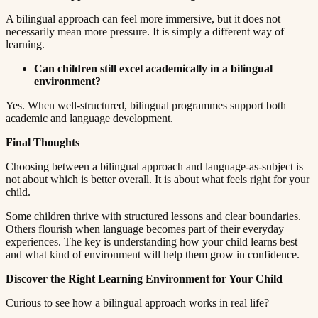
A bilingual approach can feel more immersive, but it does not
necessarily mean more pressure. It is simply a different way of
learning.​​​​‌ ‍ ​‍​‍‌‍ ‌ ​‍‌‍‍‌‌‍‌ ‌‍‍‌‌‍ ‍​‍​‍​ ‍‍​‍​‍‌ ​ ‌‍​‌‌‍ ‍‌‍‍‌‌ ‌​‌ ‍‌​‍ ‍‌‍‍‌‌‍ ​‍​‍​‍ ​​‍​‍‌‍‍​‌ ​‍‌‍‌‌‌‍‌‍​‍​‍​ ‍‍​‍​‍​‍ ‌ ​ ‌ ‌​‌ ‌‌‌‍‌​‌‍‍‌‌‍ ​‍ ‌‍‍‌‌‍ ‍‌ ‌​‌‍‌‌‌‍ ‍‌ ‌​​‍ ‌‍‌‌‌‍‌​‌‍‍‌‌ ‌​​‍ ‌‍ ‌‌‍ ‌‍‌​‌‍‌‌​ ‌‌ ​​‌ ​‍‌‍‌‌‌ ​ ‌‍‌‌‌‍ ‍‌ ‌​‌‍​‌‌ ‌​‌‍‍‌‌‍ ‌‍ ‍​ ‍ ‌‍‍‌‌‍‌​​ ‌​ ‍​‌‍​‍​ ‌‍‌‍‌​​ ‌​​ ‍‌‌‍‌‌​ ‍‌​‍ ‌​ ​ ​ ‌​‌‍‌​‌‍‌​​‍ ‌​ ‌​​ ​‍​ ​ ​ ‌‍​‍ ‌​ ‍‌​ ​‍‌‍‌​​ ​‌​‍ ‌‌‍‌‌​ ​​‌‍‌‍​ ​‌‌‍‌‌​ ‍‌​ ‌‌​ ‌​‌‍​‍‌‍‌‍‌‍‌​​ ​‌​ ‍ ‌ ‌​‌ ‍‌‌ ​​‌‍‌‌​ ‌‌‍ ‍‌‍‌‌‌ ‌ ‌ ​ ​ ‍ ‌ ​​‌‍​‌‌ ‌​‌‍‍​​ ‌‌‍​ ‌‍ ‌‍ ‍‌ ‌​‌‍‌‌‌‍ ‍‌ ‌​​‍‌‌​ ‌‌‌​​‍‌‌ ‌‍‍ ‌‍‌‌‌ ‍‌​‍‌‌​ ​ ‌​‌​​‍‌‌​ ​ ‌​‌​​‍‌‌​ ​‍​ ​‍​ ​​​ ‌ ‌‍‌‍​ ​‌​ ‍​​ ‍‌​ ​​​ ​​​ ​​​ ​​‌‍‌​‌‍​‌​‍‌‌​ ​‍​ ​‍​‍‌‌​ ‌‌‌​‌​​‍ ‍‌‍​ ‌‍‍​‌‍‍‌‌‍ ​‌‍‌​‌ ​‍‌‍‌‌‌‍ ‍​‍‌‌​ ‌‌‌​​‍‌‌ ‌‍‍ ‌‍‌‌‌ ‍‌​‍‌‌​ ​ ‌​‌​​‍‌‌​ ​ ‌​‌​​‍‌‌​ ​‍​ ​‍​ ‌ ‌‍‌‌​ ‍​​ ‌‍‌‍‌‌​ ‌‍​ ‌‍‌‍‌‌​ ‌​​ ​ ​ ‌​​ ​ ​‍‌‌​ ​‍​ ​‍​‍‌‌​ ‌‌‌​‌​​‍ ‍‌ ‌​‌‍‌‌‌ ‍​‌ ‌​​ ‌‍​‍‌‍​‌‌ ​ ‌‍‌‌‌‌‌‌‌ ​‍‌‍ ​​ ‌​‍‌‌​ ​‍‌​‌‍‌ ​ ‌ ‌​‌ ‌‌‌‍‌​‌‍‍‌‌‍ ​‍‌‍‌‍‍‌‌‍‌​​ ‌​ ‍​‌‍​‍​ ‌‍‌‍‌​​ ‌​​ ‍‌‌‍‌‌​ ‍‌​‍ ‌​ ​ ​ ‌​‌‍‌​‌‍‌​​‍ ‌​ ‌​​ ​‍​ ​ ​ ‌‍​‍ ‌​ ‍‌​ ​‍‌‍‌​​ ​‌​‍ ‌‌‍‌‌​ ​​‌‍‌‍​ ​‌‌‍‌‌​ ‍‌​ ‌‌​ ‌​‌‍​‍‌‍‌‍‌‍‌​​ ​‌​‍‌‍‌ ‌​‌ ‍‌‌ ​​‌‍‌‌​ ‌‌‍ ‍‌‍‌‌‌ ‌ ‌ ​ ​‍‌‍‌ ​​‌‍​‌‌ ‌​‌‍‍​​ ‌‌‍​ ‌‍ ‌‍ ‍‌ ‌​‌‍‌‌‌‍ ‍‌ ‌​​‍‌‌​ ‌‌‌​​‍‌‌ ‌‍‍ ‌‍‌‌‌ ‍‌​‍‌‌​ ​ ‌​‌​​‍‌‌​ ​ ‌​‌​​‍‌‌​ ​‍​ ​‍​ ​​​ ‌ ‌‍‌‍​ ​‌​ ‍​​ ‍‌​ ​​​ ​​​ ​​​ ​​‌‍‌​‌‍​‌​‍‌‌​ ​‍​ ​‍​‍‌‌​ ‌‌‌​‌​​‍ ‍‌‍​ ‌‍‍​‌‍‍‌‌‍ ​‌‍‌​‌ ​‍‌‍‌‌‌‍ ‍​‍‌‌​ ‌‌‌​​‍‌‌ ‌‍‍ ‌‍‌‌‌ ‍‌​‍‌‌​ ​ ‌​‌​​‍‌‌​ ​ ‌​‌​​‍‌‌​ ​‍​ ​‍​ ‌ ‌‍‌‌​ ‍​​ ‌‍‌‍‌‌​ ‌‍​ ‌‍‌‍‌‌​ ‌​​ ​ ​ ‌​​ ​ ​‍‌‌​ ​‍​ ​‍​‍‌‌​ ‌‌‌​‌​​‍ ‍‌ ‌​‌‍‌‌‌ ‍​‌ ‌​​‍‌‍‌ ​​‌‍‌‌‌ ​‍‌ ​ ‌ ​​‌‍‌‌‌‍​ ‌ ‌​‌‍‍‌‌ ‌‍‌‍‌‌​ ‌‌ ​​‌ ‌‌‌‍​‍‌‍ ​‌‍‍‌‌ ​ ‌‍‍​‌‍‌‌‌‍‌​​‍​‍‌ ‌
Can children still excel academically in a bilingual
environment?​​​​‌ ‍ ​‍​‍‌‍ ‌ ​‍‌‍‍‌‌‍‌ ‌‍‍‌‌‍ ‍​‍​‍​ ‍‍​‍​‍‌ ​ ‌‍​‌‌‍ ‍‌‍‍‌‌ ‌​‌ ‍‌​‍ ‍‌‍‍‌‌‍ ​‍​‍​‍ ​​‍​‍‌‍‍​‌ ​‍‌‍‌‌‌‍‌‍​‍​‍​ ‍‍​‍​‍​‍ ‌ ​ ‌ ‌​‌ ‌‌‌‍‌​‌‍‍‌‌‍ ​‍ ‌‍‍‌‌‍ ‍‌ ‌​‌‍‌‌‌‍ ‍‌ ‌​​‍ ‌‍‌‌‌‍‌​‌‍‍‌‌ ‌​​‍ ‌‍ ‌‌‍ ‌‍‌​‌‍‌‌​ ‌‌ ​​‌ ​‍‌‍‌‌‌ ​ ‌‍‌‌‌‍ ‍‌ ‌​‌‍​‌‌ ‌​‌‍‍‌‌‍ ‌‍ ‍​ ‍ ‌‍‍‌‌‍‌​​ ‌​ ‍​‌‍​‍​ ‌‍‌‍‌​​ ‌​​ ‍‌‌‍‌‌​ ‍‌​‍ ‌​ ​ ​ ‌​‌‍‌​‌‍‌​​‍ ‌​ ‌​​ ​‍​ ​ ​ ‌‍​‍ ‌​ ‍‌​ ​‍‌‍‌​​ ​‌​‍ ‌‌‍‌‌​ ​​‌‍‌‍​ ​‌‌‍‌‌​ ‍‌​ ‌‌​ ‌​‌‍​‍‌‍‌‍‌‍‌​​ ​‌​ ‍ ‌ ‌​‌ ‍‌‌ ​​‌‍‌‌​ ‌‌‍ ‍‌‍‌‌‌ ‌ ‌ ​ ​ ‍ ‌ ​​‌‍​‌‌ ‌​‌‍‍​​ ‌‌‍​ ‌‍ ‌‍ ‍‌ ‌​‌‍‌‌‌‍ ‍‌ ‌​​‍‌‌​ ‌‌‌​​‍‌‌ ‌‍‍ ‌‍‌‌‌ ‍‌​‍‌‌​ ​ ‌​‌​​‍‌‌​ ​ ‌​‌​​‍‌‌​ ​‍​ ​‍​ ​‌‌‍​ ​ ‌‌‌‍​ ​ ​​​ ‍‌​ ‌‍‌‍​‌‌‍​‌‌‍​ ‌‍‌‍​ ​‌​‍‌‌​ ​‍​ ​‍​‍‌‌​ ‌‌‌​‌​​‍ ‍‌‍​ ‌‍‍​‌‍‍‌‌‍ ​‌‍‌​‌ ​‍‌‍‌‌‌‍ ‍​‍‌‌​ ‌‌‌​​‍‌‌ ‌‍‍ ‌‍‌‌‌ ‍‌​‍‌‌​ ​ ‌​‌​​‍‌‌​ ​ ‌​‌​​‍‌‌​ ​‍​ ​‍​ ‌‌‌‍‌‍​ ​​​ ‌​​ ‌ ‌‍​‌​ ‍‌​ ‍‌​ ‌‍‌‍‌​​ ‍‌​ ‌​​‍‌‌​ ​‍​ ​‍​‍‌‌​ ‌‌‌​‌​​‍ ‍‌ ‌​‌‍‌‌‌ ‍​‌ ‌​​ ‌‍​‍‌‍​‌‌ ​ ‌‍‌‌‌‌‌‌‌ ​‍‌‍ ​​ ‌​‍‌‌​ ​‍‌​‌‍‌ ​ ‌ ‌​‌ ‌‌‌‍‌​‌‍‍‌‌‍ ​‍‌‍‌‍‍‌‌‍‌​​ ‌​ ‍​‌‍​‍​ ‌‍‌‍‌​​ ‌​​ ‍‌‌‍‌‌​ ‍‌​‍ ‌​ ​ ​ ‌​‌‍‌​‌‍‌​​‍ ‌​ ‌​​ ​‍​ ​ ​ ‌‍​‍ ‌​ ‍‌​ ​‍‌‍‌​​ ​‌​‍ ‌‌‍‌‌​ ​​‌‍‌‍​ ​‌‌‍‌‌​ ‍‌​ ‌‌​ ‌​‌‍​‍‌‍‌‍‌‍‌​​ ​‌​‍‌‍‌ ‌​‌ ‍‌‌ ​​‌‍‌‌​ ‌‌‍ ‍‌‍‌‌‌ ‌ ‌ ​ ​‍‌‍‌ ​​‌‍​‌‌ ‌​‌‍‍​​ ‌‌‍​ ‌‍ ‌‍ ‍‌ ‌​‌‍‌‌‌‍ ‍‌ ‌​​‍‌‌​ ‌‌‌​​‍‌‌ ‌‍‍ ‌‍‌‌‌ ‍‌​‍‌‌​ ​ ‌​‌​​‍‌‌​ ​ ‌​‌​​‍‌‌​ ​‍​ ​‍​ ​‌‌‍​ ​ ‌‌‌‍​ ​ ​​​ ‍‌​ ‌‍‌‍​‌‌‍​‌‌‍​ ‌‍‌‍​ ​‌​‍‌‌​ ​‍​ ​‍​‍‌‌​ ‌‌‌​‌​​‍ ‍‌‍​ ‌‍‍​‌‍‍‌‌‍ ​‌‍‌​‌ ​‍‌‍‌‌‌‍ ‍​‍‌‌​ ‌‌‌​​‍‌‌ ‌‍‍ ‌‍‌‌‌ ‍‌​‍‌‌​ ​ ‌​‌​​‍‌‌​ ​ ‌​‌​​‍‌‌​ ​‍​ ​‍​ ‌‌‌‍‌‍​ ​​​ ‌​​ ‌ ‌‍​‌​ ‍‌​ ‍‌​ ‌‍‌‍‌​​ ‍‌​ ‌​​‍‌‌​ ​‍​ ​‍​‍‌‌​ ‌‌‌​‌​​‍ ‍‌ ‌​‌‍‌‌‌ ‍​‌ ‌​​‍‌‍‌ ​​‌‍‌‌‌ ​‍‌ ​ ‌ ​​‌‍‌‌‌‍​ ‌ ‌​‌‍‍‌‌ ‌‍‌‍‌‌​ ‌‌ ​​‌ ‌‌‌‍​‍‌‍ ​‌‍‍‌‌ ​ ‌‍‍​‌‍‌‌‌‍‌​​‍​‍‌ ‌
Yes. When well-structured, bilingual programmes support both
academic and language development.​​​​‌ ‍ ​‍​‍‌‍ ‌ ​‍‌‍‍‌‌‍‌ ‌‍‍‌‌‍ ‍​‍​‍​ ‍‍​‍​‍‌ ​ ‌‍​‌‌‍ ‍‌‍‍‌‌ ‌​‌ ‍‌​‍ ‍‌‍‍‌‌‍ ​‍​‍​‍ ​​‍​‍‌‍‍​‌ ​‍‌‍‌‌‌‍‌‍​‍​‍​ ‍‍​‍​‍​‍ ‌ ​ ‌ ‌​‌ ‌‌‌‍‌​‌‍‍‌‌‍ ​‍ ‌‍‍‌‌‍ ‍‌ ‌​‌‍‌‌‌‍ ‍‌ ‌​​‍ ‌‍‌‌‌‍‌​‌‍‍‌‌ ‌​​‍ ‌‍ ‌‌‍ ‌‍‌​‌‍‌‌​ ‌‌ ​​‌ ​‍‌‍‌‌‌ ​ ‌‍‌‌‌‍ ‍‌ ‌​‌‍​‌‌ ‌​‌‍‍‌‌‍ ‌‍ ‍​ ‍ ‌‍‍‌‌‍‌​​ ‌​ ‍​‌‍​‍​ ‌‍‌‍‌​​ ‌​​ ‍‌‌‍‌‌​ ‍‌​‍ ‌​ ​ ​ ‌​‌‍‌​‌‍‌​​‍ ‌​ ‌​​ ​‍​ ​ ​ ‌‍​‍ ‌​ ‍‌​ ​‍‌‍‌​​ ​‌​‍ ‌‌‍‌‌​ ​​‌‍‌‍​ ​‌‌‍‌‌​ ‍‌​ ‌‌​ ‌​‌‍​‍‌‍‌‍‌‍‌​​ ​‌​ ‍ ‌ ‌​‌ ‍‌‌ ​​‌‍‌‌​ ‌‌‍ ‍‌‍‌‌‌ ‌ ‌ ​ ​ ‍ ‌ ​​‌‍​‌‌ ‌​‌‍‍​​ ‌‌‍​ ‌‍ ‌‍ ‍‌ ‌​‌‍‌‌‌‍ ‍‌ ‌​​‍‌‌​ ‌‌‌​​‍‌‌ ‌‍‍ ‌‍‌‌‌ ‍‌​‍‌‌​ ​ ‌​‌​​‍‌‌​ ​ ‌​‌​​‍‌‌​ ​‍​ ​‍​ ​​‌‍‌​​ ​​​ ‌‍‌‍​‌​ ‌‍‌‍‌‌‌‍‌‌​ ​‍​ ‌ ‌‍‌​​ ‌‌​‍‌‌​ ​‍​ ​‍​‍‌‌​ ‌‌‌​‌​​‍ ‍‌‍​ ‌‍‍​‌‍‍‌‌‍ ​‌‍‌​‌ ​‍‌‍‌‌‌‍ ‍​‍‌‌​ ‌‌‌​​‍‌‌ ‌‍‍ ‌‍‌‌‌ ‍‌​‍‌‌​ ​ ‌​‌​​‍‌‌​ ​ ‌​‌​​‍‌‌​ ​‍​ ​‍‌‍​‍​ ‌‍​ ‌ ​ ‌​​ ​​‌‍​ ​ ‍‌​ ‍​‌‍​ ​ ​ ​ ‌ ​ ​​​‍‌‌​ ​‍​ ​‍​‍‌‌​ ‌‌‌​‌​​‍ ‍‌ ‌​‌‍‌‌‌ ‍​‌ ‌​​ ‌‍​‍‌‍​‌‌ ​ ‌‍‌‌‌‌‌‌‌ ​‍‌‍ ​​ ‌​‍‌‌​ ​‍‌​‌‍‌ ​ ‌ ‌​‌ ‌‌‌‍‌​‌‍‍‌‌‍ ​‍‌‍‌‍‍‌‌‍‌​​ ‌​ ‍​‌‍​‍​ ‌‍‌‍‌​​ ‌​​ ‍‌‌‍‌‌​ ‍‌​‍ ‌​ ​ ​ ‌​‌‍‌​‌‍‌​​‍ ‌​ ‌​​ ​‍​ ​ ​ ‌‍​‍ ‌​ ‍‌​ ​‍‌‍‌​​ ​‌​‍ ‌‌‍‌‌​ ​​‌‍‌‍​ ​‌‌‍‌‌​ ‍‌​ ‌‌​ ‌​‌‍​‍‌‍‌‍‌‍‌​​ ​‌​‍‌‍‌ ‌​‌ ‍‌‌ ​​‌‍‌‌​ ‌‌‍ ‍‌‍‌‌‌ ‌ ‌ ​ ​‍‌‍‌ ​​‌‍​‌‌ ‌​‌‍‍​​ ‌‌‍​ ‌‍ ‌‍ ‍‌ ‌​‌‍‌‌‌‍ ‍‌ ‌​​‍‌‌​ ‌‌‌​​‍‌‌ ‌‍‍ ‌‍‌‌‌ ‍‌​‍‌‌​ ​ ‌​‌​​‍‌‌​ ​ ‌​‌​​‍‌‌​ ​‍​ ​‍​ ​​‌‍‌​​ ​​​ ‌‍‌‍​‌​ ‌‍‌‍‌‌‌‍‌‌​ ​‍​ ‌ ‌‍‌​​ ‌‌​‍‌‌​ ​‍​ ​‍​‍‌‌​ ‌‌‌​‌​​‍ ‍‌‍​ ‌‍‍​‌‍‍‌‌‍ ​‌‍‌​‌ ​‍‌‍‌‌‌‍ ‍​‍‌‌​ ‌‌‌​​‍‌‌ ‌‍‍ ‌‍‌‌‌ ‍‌​‍‌‌​ ​ ‌​‌​​‍‌‌​ ​ ‌​‌​​‍‌‌​ ​‍​ ​‍‌‍​‍​ ‌‍​ ‌ ​ ‌​​ ​​‌‍​ ​ ‍‌​ ‍​‌‍​ ​ ​ ​ ‌ ​ ​​​‍‌‌​ ​‍​ ​‍​‍‌‌​ ‌‌‌​‌​​‍ ‍‌ ‌​‌‍‌‌‌ ‍​‌ ‌​​‍‌‍‌ ​​‌‍‌‌‌ ​‍‌ ​ ‌ ​​‌‍‌‌‌‍​ ‌ ‌​‌‍‍‌‌ ‌‍‌‍‌‌​ ‌‌ ​​‌ ‌‌‌‍​‍‌‍ ​‌‍‍‌‌ ​ ‌‍‍​‌‍‌‌‌‍‌​​‍​‍‌ ‌
Final Thoughts​​​​‌ ‍ ​‍​‍‌‍ ‌ ​‍‌‍‍‌‌‍‌ ‌‍‍‌‌‍ ‍​‍​‍​ ‍‍​‍​‍‌ ​ ‌‍​‌‌‍ ‍‌‍‍‌‌ ‌​‌ ‍‌​‍ ‍‌‍‍‌‌‍ ​‍​‍​‍ ​​‍​‍‌‍‍​‌ ​‍‌‍‌‌‌‍‌‍​‍​‍​ ‍‍​‍​‍​‍ ‌ ​ ‌ ‌​‌ ‌‌‌‍‌​‌‍‍‌‌‍ ​‍ ‌‍‍‌‌‍ ‍‌ ‌​‌‍‌‌‌‍ ‍‌ ‌​​‍ ‌‍‌‌‌‍‌​‌‍‍‌‌ ‌​​‍ ‌‍ ‌‌‍ ‌‍‌​‌‍‌‌​ ‌‌ ​​‌ ​‍‌‍‌‌‌ ​ ‌‍‌‌‌‍ ‍‌ ‌​‌‍​‌‌ ‌​‌‍‍‌‌‍ ‌‍ ‍​ ‍ ‌‍‍‌‌‍‌​​ ‌​ ‍​‌‍​‍​ ‌‍‌‍‌​​ ‌​​ ‍‌‌‍‌‌​ ‍‌​‍ ‌​ ​ ​ ‌​‌‍‌​‌‍‌​​‍ ‌​ ‌​​ ​‍​ ​ ​ ‌‍​‍ ‌​ ‍‌​ ​‍‌‍‌​​ ​‌​‍ ‌‌‍‌‌​ ​​‌‍‌‍​ ​‌‌‍‌‌​ ‍‌​ ‌‌​ ‌​‌‍​‍‌‍‌‍‌‍‌​​ ​‌​ ‍ ‌ ‌​‌ ‍‌‌ ​​‌‍‌‌​ ‌‌‍ ‍‌‍‌‌‌ ‌ ‌ ​ ​ ‍ ‌ ​​‌‍​‌‌ ‌​‌‍‍​​ ‌‌‍​ ‌‍ ‌‍ ‍‌ ‌​‌‍‌‌‌‍ ‍‌ ‌​​‍‌‌​ ‌‌‌​​‍‌‌ ‌‍‍ ‌‍‌‌‌ ‍‌​‍‌‌​ ​ ‌​‌​​‍‌‌​ ​ ‌​‌​​‍‌‌​ ​‍​ ​‍‌‍​‍​ ​‍​ ‍‌‌‍​‌​ ​‌​ ‌‍​ ‍​​ ​‌​ ‌‌‌‍​‍‌‍‌​​ ‌ ​‍‌‌​ ​‍​ ​‍​‍‌‌​ ‌‌‌​‌​​‍ ‍‌‍​ ‌‍‍​‌‍‍‌‌‍ ​‌‍‌​‌ ​‍‌‍‌‌‌‍ ‍​‍‌‌​ ‌‌‌​​‍‌‌ ‌‍‍ ‌‍‌‌‌ ‍‌​‍‌‌​ ​ ‌​‌​​‍‌‌​ ​ ‌​‌​​‍‌‌​ ​‍​ ​‍‌‍‌‍‌‍‌​​ ‌‌‌‍‌‍‌‍​‍​ ‍‌​ ‌ ​ ‌ ​ ‌​‌‍​‌​ ‌‌​ ‌ ​‍‌‌​ ​‍​ ​‍​‍‌‌​ ‌‌‌​‌​​‍ ‍‌ ‌​‌‍‌‌‌ ‍​‌ ‌​​ ‌‍​‍‌‍​‌‌ ​ ‌‍‌‌‌‌‌‌‌ ​‍‌‍ ​​ ‌​‍‌‌​ ​‍‌​‌‍‌ ​ ‌ ‌​‌ ‌‌‌‍‌​‌‍‍‌‌‍ ​‍‌‍‌‍‍‌‌‍‌​​ ‌​ ‍​‌‍​‍​ ‌‍‌‍‌​​ ‌​​ ‍‌‌‍‌‌​ ‍‌​‍ ‌​ ​ ​ ‌​‌‍‌​‌‍‌​​‍ ‌​ ‌​​ ​‍​ ​ ​ ‌‍​‍ ‌​ ‍‌​ ​‍‌‍‌​​ ​‌​‍ ‌‌‍‌‌​ ​​‌‍‌‍​ ​‌‌‍‌‌​ ‍‌​ ‌‌​ ‌​‌‍​‍‌‍‌‍‌‍‌​​ ​‌​‍‌‍‌ ‌​‌ ‍‌‌ ​​‌‍‌‌​ ‌‌‍ ‍‌‍‌‌‌ ‌ ‌ ​ ​‍‌‍‌ ​​‌‍​‌‌ ‌​‌‍‍​​ ‌‌‍​ ‌‍ ‌‍ ‍‌ ‌​‌‍‌‌‌‍ ‍‌ ‌​​‍‌‌​ ‌‌‌​​‍‌‌ ‌‍‍ ‌‍‌‌‌ ‍‌​‍‌‌​ ​ ‌​‌​​‍‌‌​ ​ ‌​‌​​‍‌‌​ ​‍​ ​‍‌‍​‍​ ​‍​ ‍‌‌‍​‌​ ​‌​ ‌‍​ ‍​​ ​‌​ ‌‌‌‍​‍‌‍‌​​ ‌ ​‍‌‌​ ​‍​ ​‍​‍‌‌​ ‌‌‌​‌​​‍ ‍‌‍​ ‌‍‍​‌‍‍‌‌‍ ​‌‍‌​‌ ​‍‌‍‌‌‌‍ ‍​‍‌‌​ ‌‌‌​​‍‌‌ ‌‍‍ ‌‍‌‌‌ ‍‌​‍‌‌​ ​ ‌​‌​​‍‌‌​ ​ ‌​‌​​‍‌‌​ ​‍​ ​‍‌‍‌‍‌‍‌​​ ‌‌‌‍‌‍‌‍​‍​ ‍‌​ ‌ ​ ‌ ​ ‌​‌‍​‌​ ‌‌​ ‌ ​‍‌‌​ ​‍​ ​‍​‍‌‌​ ‌‌‌​‌​​‍ ‍‌ ‌​‌‍‌‌‌ ‍​‌ ‌​​‍‌‍‌ ​​‌‍‌‌‌ ​‍‌ ​ ‌ ​​‌‍‌‌‌‍​ ‌ ‌​‌‍‍‌‌ ‌‍‌‍‌‌​ ‌‌ ​​‌ ‌‌‌‍​‍‌‍ ​‌‍‍‌‌ ​ ‌‍‍​‌‍‌‌‌‍‌​​‍​‍‌ ‌
Choosing between a bilingual approach and language-as-subject is
not about which is better overall. It is about what feels right for your
child.​​​​‌ ‍ ​‍​‍‌‍ ‌ ​‍‌‍‍‌‌‍‌ ‌‍‍‌‌‍ ‍​‍​‍​ ‍‍​‍​‍‌ ​ ‌‍​‌‌‍ ‍‌‍‍‌‌ ‌​‌ ‍‌​‍ ‍‌‍‍‌‌‍ ​‍​‍​‍ ​​‍​‍‌‍‍​‌ ​‍‌‍‌‌‌‍‌‍​‍​‍​ ‍‍​‍​‍​‍ ‌ ​ ‌ ‌​‌ ‌‌‌‍‌​‌‍‍‌‌‍ ​‍ ‌‍‍‌‌‍ ‍‌ ‌​‌‍‌‌‌‍ ‍‌ ‌​​‍ ‌‍‌‌‌‍‌​‌‍‍‌‌ ‌​​‍ ‌‍ ‌‌‍ ‌‍‌​‌‍‌‌​ ‌‌ ​​‌ ​‍‌‍‌‌‌ ​ ‌‍‌‌‌‍ ‍‌ ‌​‌‍​‌‌ ‌​‌‍‍‌‌‍ ‌‍ ‍​ ‍ ‌‍‍‌‌‍‌​​ ‌​ ‍​‌‍​‍​ ‌‍‌‍‌​​ ‌​​ ‍‌‌‍‌‌​ ‍‌​‍ ‌​ ​ ​ ‌​‌‍‌​‌‍‌​​‍ ‌​ ‌​​ ​‍​ ​ ​ ‌‍​‍ ‌​ ‍‌​ ​‍‌‍‌​​ ​‌​‍ ‌‌‍‌‌​ ​​‌‍‌‍​ ​‌‌‍‌‌​ ‍‌​ ‌‌​ ‌​‌‍​‍‌‍‌‍‌‍‌​​ ​‌​ ‍ ‌ ‌​‌ ‍‌‌ ​​‌‍‌‌​ ‌‌‍ ‍‌‍‌‌‌ ‌ ‌ ​ ​ ‍ ‌ ​​‌‍​‌‌ ‌​‌‍‍​​ ‌‌‍​ ‌‍ ‌‍ ‍‌ ‌​‌‍‌‌‌‍ ‍‌ ‌​​‍‌‌​ ‌‌‌​​‍‌‌ ‌‍‍ ‌‍‌‌‌ ‍‌​‍‌‌​ ​ ‌​‌​​‍‌‌​ ​ ‌​‌​​‍‌‌​ ​‍​ ​‍‌‍​ ​ ‌‍‌‍‌‌‌‍‌​​ ​‍​ ‍‌‌‍‌‌​ ​​​ ‌ ​ ‍‌‌‍​ ​ ​ ​‍‌‌​ ​‍​ ​‍​‍‌‌​ ‌‌‌​‌​​‍ ‍‌‍​ ‌‍‍​‌‍‍‌‌‍ ​‌‍‌​‌ ​‍‌‍‌‌‌‍ ‍​‍‌‌​ ‌‌‌​​‍‌‌ ‌‍‍ ‌‍‌‌‌ ‍‌​‍‌‌​ ​ ‌​‌​​‍‌‌​ ​ ‌​‌​​‍‌‌​ ​‍​ ​‍​ ‌ ​ ​‍​ ‌​‌‍‌‌​ ‌ ‌‍​ ​ ​‌​ ‍​​ ‌‌‌‍​‌‌‍​ ‌‍‌​​‍‌‌​ ​‍​ ​‍​‍‌‌​ ‌‌‌​‌​​‍ ‍‌ ‌​‌‍‌‌‌ ‍​‌ ‌​​ ‌‍​‍‌‍​‌‌ ​ ‌‍‌‌‌‌‌‌‌ ​‍‌‍ ​​ ‌​‍‌‌​ ​‍‌​‌‍‌ ​ ‌ ‌​‌ ‌‌‌‍‌​‌‍‍‌‌‍ ​‍‌‍‌‍‍‌‌‍‌​​ ‌​ ‍​‌‍​‍​ ‌‍‌‍‌​​ ‌​​ ‍‌‌‍‌‌​ ‍‌​‍ ‌​ ​ ​ ‌​‌‍‌​‌‍‌​​‍ ‌​ ‌​​ ​‍​ ​ ​ ‌‍​‍ ‌​ ‍‌​ ​‍‌‍‌​​ ​‌​‍ ‌‌‍‌‌​ ​​‌‍‌‍​ ​‌‌‍‌‌​ ‍‌​ ‌‌​ ‌​‌‍​‍‌‍‌‍‌‍‌​​ ​‌​‍‌‍‌ ‌​‌ ‍‌‌ ​​‌‍‌‌​ ‌‌‍ ‍‌‍‌‌‌ ‌ ‌ ​ ​‍‌‍‌ ​​‌‍​‌‌ ‌​‌‍‍​​ ‌‌‍​ ‌‍ ‌‍ ‍‌ ‌​‌‍‌‌‌‍ ‍‌ ‌​​‍‌‌​ ‌‌‌​​‍‌‌ ‌‍‍ ‌‍‌‌‌ ‍‌​‍‌‌​ ​ ‌​‌​​‍‌‌​ ​ ‌​‌​​‍‌‌​ ​‍​ ​‍‌‍​ ​ ‌‍‌‍‌‌‌‍‌​​ ​‍​ ‍‌‌‍‌‌​ ​​​ ‌ ​ ‍‌‌‍​ ​ ​ ​‍‌‌​ ​‍​ ​‍​‍‌‌​ ‌‌‌​‌​​‍ ‍‌‍​ ‌‍‍​‌‍‍‌‌‍ ​‌‍‌​‌ ​‍‌‍‌‌‌‍ ‍​‍‌‌​ ‌‌‌​​‍‌‌ ‌‍‍ ‌‍‌‌‌ ‍‌​‍‌‌​ ​ ‌​‌​​‍‌‌​ ​ ‌​‌​​‍‌‌​ ​‍​ ​‍​ ‌ ​ ​‍​ ‌​‌‍‌‌​ ‌ ‌‍​ ​ ​‌​ ‍​​ ‌‌‌‍​‌‌‍​ ‌‍‌​​‍‌‌​ ​‍​ ​‍​‍‌‌​ ‌‌‌​‌​​‍ ‍‌ ‌​‌‍‌‌‌ ‍​‌ ‌​​‍‌‍‌ ​​‌‍‌‌‌ ​‍‌ ​ ‌ ​​‌‍‌‌‌‍​ ‌ ‌​‌‍‍‌‌ ‌‍‌‍‌‌​ ‌‌ ​​‌ ‌‌‌‍​‍‌‍ ​‌‍‍‌‌ ​ ‌‍‍​‌‍‌‌‌‍‌​​‍​‍‌ ‌
Some children thrive with structured lessons and clear boundaries.
Others flourish when language becomes part of their everyday
experiences. The key is understanding how your child learns best
and what kind of environment will help them grow in confidence.​​​​‌ ‍ ​‍​‍‌‍ ‌ ​‍‌‍‍‌‌‍‌ ‌‍‍‌‌‍ ‍​‍​‍​ ‍‍​‍​‍‌ ​ ‌‍​‌‌‍ ‍‌‍‍‌‌ ‌​‌ ‍‌​‍ ‍‌‍‍‌‌‍ ​‍​‍​‍ ​​‍​‍‌‍‍​‌ ​‍‌‍‌‌‌‍‌‍​‍​‍​ ‍‍​‍​‍​‍ ‌ ​ ‌ ‌​‌ ‌‌‌‍‌​‌‍‍‌‌‍ ​‍ ‌‍‍‌‌‍ ‍‌ ‌​‌‍‌‌‌‍ ‍‌ ‌​​‍ ‌‍‌‌‌‍‌​‌‍‍‌‌ ‌​​‍ ‌‍ ‌‌‍ ‌‍‌​‌‍‌‌​ ‌‌ ​​‌ ​‍‌‍‌‌‌ ​ ‌‍‌‌‌‍ ‍‌ ‌​‌‍​‌‌ ‌​‌‍‍‌‌‍ ‌‍ ‍​ ‍ ‌‍‍‌‌‍‌​​ ‌​ ‍​‌‍​‍​ ‌‍‌‍‌​​ ‌​​ ‍‌‌‍‌‌​ ‍‌​‍ ‌​ ​ ​ ‌​‌‍‌​‌‍‌​​‍ ‌​ ‌​​ ​‍​ ​ ​ ‌‍​‍ ‌​ ‍‌​ ​‍‌‍‌​​ ​‌​‍ ‌‌‍‌‌​ ​​‌‍‌‍​ ​‌‌‍‌‌​ ‍‌​ ‌‌​ ‌​‌‍​‍‌‍‌‍‌‍‌​​ ​‌​ ‍ ‌ ‌​‌ ‍‌‌ ​​‌‍‌‌​ ‌‌‍ ‍‌‍‌‌‌ ‌ ‌ ​ ​ ‍ ‌ ​​‌‍​‌‌ ‌​‌‍‍​​ ‌‌‍​ ‌‍ ‌‍ ‍‌ ‌​‌‍‌‌‌‍ ‍‌ ‌​​‍‌‌​ ‌‌‌​​‍‌‌ ‌‍‍ ‌‍‌‌‌ ‍‌​‍‌‌​ ​ ‌​‌​​‍‌‌​ ​ ‌​‌​​‍‌‌​ ​‍​ ​‍‌‍‌‌​ ‌‌​ ​​​ ‌‌‌‍‌‌‌‍‌​​ ‍‌​ ‍‌‌‍‌‍‌‍​‍​ ​​​ ​‌​‍‌‌​ ​‍​ ​‍​‍‌‌​ ‌‌‌​‌​​‍ ‍‌‍​ ‌‍‍​‌‍‍‌‌‍ ​‌‍‌​‌ ​‍‌‍‌‌‌‍ ‍​‍‌‌​ ‌‌‌​​‍‌‌ ‌‍‍ ‌‍‌‌‌ ‍‌​‍‌‌​ ​ ‌​‌​​‍‌‌​ ​ ‌​‌​​‍‌‌​ ​‍​ ​‍‌‍‌‌‌‍‌‍​ ​‍‌‍‌‌‌‍​ ‌‍​‍‌‍​‍‌‍​‍​ ‍‌​ ​‍​ ‌​‌‍​‌​‍‌‌​ ​‍​ ​‍​‍‌‌​ ‌‌‌​‌​​‍ ‍‌ ‌​‌‍‌‌‌ ‍​‌ ‌​​ ‌‍​‍‌‍​‌‌ ​ ‌‍‌‌‌‌‌‌‌ ​‍‌‍ ​​ ‌​‍‌‌​ ​‍‌​‌‍‌ ​ ‌ ‌​‌ ‌‌‌‍‌​‌‍‍‌‌‍ ​‍‌‍‌‍‍‌‌‍‌​​ ‌​ ‍​‌‍​‍​ ‌‍‌‍‌​​ ‌​​ ‍‌‌‍‌‌​ ‍‌​‍ ‌​ ​ ​ ‌​‌‍‌​‌‍‌​​‍ ‌​ ‌​​ ​‍​ ​ ​ ‌‍​‍ ‌​ ‍‌​ ​‍‌‍‌​​ ​‌​‍ ‌‌‍‌‌​ ​​‌‍‌‍​ ​‌‌‍‌‌​ ‍‌​ ‌‌​ ‌​‌‍​‍‌‍‌‍‌‍‌​​ ​‌​‍‌‍‌ ‌​‌ ‍‌‌ ​​‌‍‌‌​ ‌‌‍ ‍‌‍‌‌‌ ‌ ‌ ​ ​‍‌‍‌ ​​‌‍​‌‌ ‌​‌‍‍​​ ‌‌‍​ ‌‍ ‌‍ ‍‌ ‌​‌‍‌‌‌‍ ‍‌ ‌​​‍‌‌​ ‌‌‌​​‍‌‌ ‌‍‍ ‌‍‌‌‌ ‍‌​‍‌‌​ ​ ‌​‌​​‍‌‌​ ​ ‌​‌​​‍‌‌​ ​‍​ ​‍‌‍‌‌​ ‌‌​ ​​​ ‌‌‌‍‌‌‌‍‌​​ ‍‌​ ‍‌‌‍‌‍‌‍​‍​ ​​​ ​‌​‍‌‌​ ​‍​ ​‍​‍‌‌​ ‌‌‌​‌​​‍ ‍‌‍​ ‌‍‍​‌‍‍‌‌‍ ​‌‍‌​‌ ​‍‌‍‌‌‌‍ ‍​‍‌‌​ ‌‌‌​​‍‌‌ ‌‍‍ ‌‍‌‌‌ ‍‌​‍‌‌​ ​ ‌​‌​​‍‌‌​ ​ ‌​‌​​‍‌‌​ ​‍​ ​‍‌‍‌‌‌‍‌‍​ ​‍‌‍‌‌‌‍​ ‌‍​‍‌‍​‍‌‍​‍​ ‍‌​ ​‍​ ‌​‌‍​‌​‍‌‌​ ​‍​ ​‍​‍‌‌​ ‌‌‌​‌​​‍ ‍‌ ‌​‌‍‌‌‌ ‍​‌ ‌​​‍‌‍‌ ​​‌‍‌‌‌ ​‍‌ ​ ‌ ​​‌‍‌‌‌‍​ ‌ ‌​‌‍‍‌‌ ‌‍‌‍‌‌​ ‌‌ ​​‌ ‌‌‌‍​‍‌‍ ​‌‍‍‌‌ ​ ‌‍‍​‌‍‌‌‌‍‌​​‍​‍‌ ‌
Discover the Right Learning Environment for Your Child​​​​‌ ‍ ​‍​‍‌‍ ‌ ​‍‌‍‍‌‌‍‌ ‌‍‍‌‌‍ ‍​‍​‍​ ‍‍​‍​‍‌ ​ ‌‍​‌‌‍ ‍‌‍‍‌‌ ‌​‌ ‍‌​‍ ‍‌‍‍‌‌‍ ​‍​‍​‍ ​​‍​‍‌‍‍​‌ ​‍‌‍‌‌‌‍‌‍​‍​‍​ ‍‍​‍​‍​‍ ‌ ​ ‌ ‌​‌ ‌‌‌‍‌​‌‍‍‌‌‍ ​‍ ‌‍‍‌‌‍ ‍‌ ‌​‌‍‌‌‌‍ ‍‌ ‌​​‍ ‌‍‌‌‌‍‌​‌‍‍‌‌ ‌​​‍ ‌‍ ‌‌‍ ‌‍‌​‌‍‌‌​ ‌‌ ​​‌ ​‍‌‍‌‌‌ ​ ‌‍‌‌‌‍ ‍‌ ‌​‌‍​‌‌ ‌​‌‍‍‌‌‍ ‌‍ ‍​ ‍ ‌‍‍‌‌‍‌​​ ‌​ ‍​‌‍​‍​ ‌‍‌‍‌​​ ‌​​ ‍‌‌‍‌‌​ ‍‌​‍ ‌​ ​ ​ ‌​‌‍‌​‌‍‌​​‍ ‌​ ‌​​ ​‍​ ​ ​ ‌‍​‍ ‌​ ‍‌​ ​‍‌‍‌​​ ​‌​‍ ‌‌‍‌‌​ ​​‌‍‌‍​ ​‌‌‍‌‌​ ‍‌​ ‌‌​ ‌​‌‍​‍‌‍‌‍‌‍‌​​ ​‌​ ‍ ‌ ‌​‌ ‍‌‌ ​​‌‍‌‌​ ‌‌‍ ‍‌‍‌‌‌ ‌ ‌ ​ ​ ‍ ‌ ​​‌‍​‌‌ ‌​‌‍‍​​ ‌‌‍​ ‌‍ ‌‍ ‍‌ ‌​‌‍‌‌‌‍ ‍‌ ‌​​‍‌‌​ ‌‌‌​​‍‌‌ ‌‍‍ ‌‍‌‌‌ ‍‌​‍‌‌​ ​ ‌​‌​​‍‌‌​ ​ ‌​‌​​‍‌‌​ ​‍​ ​‍​ ‌‍​ ‌ ​ ​​‌‍​ ​ ​‌‌‍‌​​ ‌‌‌‍‌‌‌‍​‌​ ‌‌​ ‍‌​ ‌ ​‍‌‌​ ​‍​ ​‍​‍‌‌​ ‌‌‌​‌​​‍ ‍‌‍​ ‌‍‍​‌‍‍‌‌‍ ​‌‍‌​‌ ​‍‌‍‌‌‌‍ ‍​‍‌‌​ ‌‌‌​​‍‌‌ ‌‍‍ ‌‍‌‌‌ ‍‌​‍‌‌​ ​ ‌​‌​​‍‌‌​ ​ ‌​‌​​‍‌‌​ ​‍​ ​‍​ ‌‌‌‍​‍‌‍​‍‌‍‌‌​ ‌​​ ‌​​ ​​​ ‌​‌‍‌‌‌‍‌‌‌‍​‍‌‍‌​​‍‌‌​ ​‍​ ​‍​‍‌‌​ ‌‌‌​‌​​‍ ‍‌ ‌​‌‍‌‌‌ ‍​‌ ‌​​ ‌‍​‍‌‍​‌‌ ​ ‌‍‌‌‌‌‌‌‌ ​‍‌‍ ​​ ‌​‍‌‌​ ​‍‌​‌‍‌ ​ ‌ ‌​‌ ‌‌‌‍‌​‌‍‍‌‌‍ ​‍‌‍‌‍‍‌‌‍‌​​ ‌​ ‍​‌‍​‍​ ‌‍‌‍‌​​ ‌​​ ‍‌‌‍‌‌​ ‍‌​‍ ‌​ ​ ​ ‌​‌‍‌​‌‍‌​​‍ ‌​ ‌​​ ​‍​ ​ ​ ‌‍​‍ ‌​ ‍‌​ ​‍‌‍‌​​ ​‌​‍ ‌‌‍‌‌​ ​​‌‍‌‍​ ​‌‌‍‌‌​ ‍‌​ ‌‌​ ‌​‌‍​‍‌‍‌‍‌‍‌​​ ​‌​‍‌‍‌ ‌​‌ ‍‌‌ ​​‌‍‌‌​ ‌‌‍ ‍‌‍‌‌‌ ‌ ‌ ​ ​‍‌‍‌ ​​‌‍​‌‌ ‌​‌‍‍​​ ‌‌‍​ ‌‍ ‌‍ ‍‌ ‌​‌‍‌‌‌‍ ‍‌ ‌​​‍‌‌​ ‌‌‌​​‍‌‌ ‌‍‍ ‌‍‌‌‌ ‍‌​‍‌‌​ ​ ‌​‌​​‍‌‌​ ​ ‌​‌​​‍‌‌​ ​‍​ ​‍​ ‌‍​ ‌ ​ ​​‌‍​ ​ ​‌‌‍‌​​ ‌‌‌‍‌‌‌‍​‌​ ‌‌​ ‍‌​ ‌ ​‍‌‌​ ​‍​ ​‍​‍‌‌​ ‌‌‌​‌​​‍ ‍‌‍​ ‌‍‍​‌‍‍‌‌‍ ​‌‍‌​‌ ​‍‌‍‌‌‌‍ ‍​‍‌‌​ ‌‌‌​​‍‌‌ ‌‍‍ ‌‍‌‌‌ ‍‌​‍‌‌​ ​ ‌​‌​​‍‌‌​ ​ ‌​‌​​‍‌‌​ ​‍​ ​‍​ ‌‌‌‍​‍‌‍​‍‌‍‌‌​ ‌​​ ‌​​ ​​​ ‌​‌‍‌‌‌‍‌‌‌‍​‍‌‍‌​​‍‌‌​ ​‍​ ​‍​‍‌‌​ ‌‌‌​‌​​‍ ‍‌ ‌​‌‍‌‌‌ ‍​‌ ‌​​‍‌‍‌ ​​‌‍‌‌‌ ​‍‌ ​ ‌ ​​‌‍‌‌‌‍​ ‌ ‌​‌‍‍‌‌ ‌‍‌‍‌‌​ ‌‌ ​​‌ ‌‌‌‍​‍‌‍ ​‌‍‍‌‌ ​ ‌‍‍​‌‍‌‌‌‍‌​​‍​‍‌ ‌
Curious to see how a bilingual approach works in real life?​​​​‌ ‍ ​‍​‍‌‍ ‌ ​‍‌‍‍‌‌‍‌ ‌‍‍‌‌‍ ‍​‍​‍​ ‍‍​‍​‍‌ ​ ‌‍​‌‌‍ ‍‌‍‍‌‌ ‌​‌ ‍‌​‍ ‍‌‍‍‌‌‍ ​‍​‍​‍ ​​‍​‍‌‍‍​‌ ​‍‌‍‌‌‌‍‌‍​‍​‍​ ‍‍​‍​‍​‍ ‌ ​ ‌ ‌​‌ ‌‌‌‍‌​‌‍‍‌‌‍ ​‍ ‌‍‍‌‌‍ ‍‌ ‌​‌‍‌‌‌‍ ‍‌ ‌​​‍ ‌‍‌‌‌‍‌​‌‍‍‌‌ ‌​​‍ ‌‍ ‌‌‍ ‌‍‌​‌‍‌‌​ ‌‌ ​​‌ ​‍‌‍‌‌‌ ​ ‌‍‌‌‌‍ ‍‌ ‌​‌‍​‌‌ ‌​‌‍‍‌‌‍ ‌‍ ‍​ ‍ ‌‍‍‌‌‍‌​​ ‌​ ‍​‌‍​‍​ ‌‍‌‍‌​​ ‌​​ ‍‌‌‍‌‌​ ‍‌​‍ ‌​ ​ ​ ‌​‌‍‌​‌‍‌​​‍ ‌​ ‌​​ ​‍​ ​ ​ ‌‍​‍ ‌​ ‍‌​ ​‍‌‍‌​​ ​‌​‍ ‌‌‍‌‌​ ​​‌‍‌‍​ ​‌‌‍‌‌​ ‍‌​ ‌‌​ ‌​‌‍​‍‌‍‌‍‌‍‌​​ ​‌​ ‍ ‌ ‌​‌ ‍‌‌ ​​‌‍‌‌​ ‌‌‍ ‍‌‍‌‌‌ ‌ ‌ ​ ​ ‍ ‌ ​​‌‍​‌‌ ‌​‌‍‍​​ ‌‌‍​ ‌‍ ‌‍ ‍‌ ‌​‌‍‌‌‌‍ ‍‌ ‌​​‍‌‌​ ‌‌‌​​‍‌‌ ‌‍‍ ‌‍‌‌‌ ‍‌​‍‌‌​ ​ ‌​‌​​‍‌‌​ ​ ‌​‌​​‍‌‌​ ​‍​ ​‍​ ‍‌​ ‌‍‌‍​‌​ ‌ ​ ‌‍​ ‍​​ ​​‌‍‌​​ ‌‍​ ‌ ‌‍‌​​ ​ ​‍‌‌​ ​‍​ ​‍​‍‌‌​ ‌‌‌​‌​​‍ ‍‌‍​ ‌‍‍​‌‍‍‌‌‍ ​‌‍‌​‌ ​‍‌‍‌‌‌‍ ‍​‍‌‌​ ‌‌‌​​‍‌‌ ‌‍‍ ‌‍‌‌‌ ‍‌​‍‌‌​ ​ ‌​‌​​‍‌‌​ ​ ‌​‌​​‍‌‌​ ​‍​ ​‍​ ​​​ ‍‌‌‍​‍​ ‌ ​ ‌​​ ​‌​ ​ ‌‍​ ​ ​​​ ​​‌‍​‍​ ​ ​‍‌‌​ ​‍​ ​‍​‍‌‌​ ‌‌‌​‌​​‍ ‍‌ ‌​‌‍‌‌‌ ‍​‌ ‌​​ ‌‍​‍‌‍​‌‌ ​ ‌‍‌‌‌‌‌‌‌ ​‍‌‍ ​​ ‌​‍‌‌​ ​‍‌​‌‍‌ ​ ‌ ‌​‌ ‌‌‌‍‌​‌‍‍‌‌‍ ​‍‌‍‌‍‍‌‌‍‌​​ ‌​ ‍​‌‍​‍​ ‌‍‌‍‌​​ ‌​​ ‍‌‌‍‌‌​ ‍‌​‍ ‌​ ​ ​ ‌​‌‍‌​‌‍‌​​‍ ‌​ ‌​​ ​‍​ ​ ​ ‌‍​‍ ‌​ ‍‌​ ​‍‌‍‌​​ ​‌​‍ ‌‌‍‌‌​ ​​‌‍‌‍​ ​‌‌‍‌‌​ ‍‌​ ‌‌​ ‌​‌‍​‍‌‍‌‍‌‍‌​​ ​‌​‍‌‍‌ ‌​‌ ‍‌‌ ​​‌‍‌‌​ ‌‌‍ ‍‌‍‌‌‌ ‌ ‌ ​ ​‍‌‍‌ ​​‌‍​‌‌ ‌​‌‍‍​​ ‌‌‍​ ‌‍ ‌‍ ‍‌ ‌​‌‍‌‌‌‍ ‍‌ ‌​​‍‌‌​ ‌‌‌​​‍‌‌ ‌‍‍ ‌‍‌‌‌ ‍‌​‍‌‌​ ​ ‌​‌​​‍‌‌​ ​ ‌​‌​​‍‌‌​ ​‍​ ​‍​ ‍‌​ ‌‍‌‍​‌​ ‌ ​ ‌‍​ ‍​​ ​​‌‍‌​​ ‌‍​ ‌ ‌‍‌​​ ​ ​‍‌‌​ ​‍​ ​‍​‍‌‌​ ‌‌‌​‌​​‍ ‍‌‍​ ‌‍‍​‌‍‍‌‌‍ ​‌‍‌​‌ ​‍‌‍‌‌‌‍ ‍​‍‌‌​ ‌‌‌​​‍‌‌ ‌‍‍ ‌‍‌‌‌ ‍‌​‍‌‌​ ​ ‌​‌​​‍‌‌​ ​ ‌​‌​​‍‌‌​ ​‍​ ​‍​ ​​​ ‍‌‌‍​‍​ ‌ ​ ‌​​ ​‌​ ​ ‌‍​ ​ ​​​ ​​‌‍​‍​ ​ ​‍‌‌​ ​‍​ ​‍​‍‌‌​ ‌‌‌​‌​​‍ ‍‌ ‌​‌‍‌‌‌ ‍​‌ ‌​​‍‌‍‌ ​​‌‍‌‌‌ ​‍‌ ​ ‌ ​​‌‍‌‌‌‍​ ‌ ‌​‌‍‍‌‌ ‌‍‌‍‌‌​ ‌‌ ​​‌ ‌‌‌‍​‍‌‍ ​‌‍‍‌‌ ​ ‌‍‍​‌‍‌‌‌‍‌​​‍​‍‌ ‌