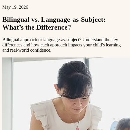
May 19, 2026
Bilingual vs. Language-as-Subject:
What’s the Difference?​​​​‌ ‍ ​‍​‍‌‍ ‌ ​‍‌‍‍‌‌‍‌ ‌‍‍‌‌‍ ‍​‍​‍​ ‍‍​‍​‍‌ ​ ‌‍​‌‌‍ ‍‌‍‍‌‌ ‌​‌ ‍‌​‍ ‍‌‍‍‌‌‍ ​‍​‍​‍ ​​‍​‍‌‍‍​‌ ​‍‌‍‌‌‌‍‌‍​‍​‍​ ‍‍​‍​‍​‍ ‌ ​ ‌ ‌​‌ ‌‌‌‍‌​‌‍‍‌‌‍ ​‍ ‌‍‍‌‌‍ ‍‌ ‌​‌‍‌‌‌‍ ‍‌ ‌​​‍ ‌‍‌‌‌‍‌​‌‍‍‌‌ ‌​​‍ ‌‍ ‌‌‍ ‌‍‌​‌‍‌‌​ ‌‌ ​​‌ ​‍‌‍‌‌‌ ​ ‌‍‌‌‌‍ ‍‌ ‌​‌‍​‌‌ ‌​‌‍‍‌‌‍ ‌‍ ‍​ ‍ ‌‍‍‌‌‍‌​​ ‌​ ‍​‌‍​‍​ ‌‍‌‍‌​​ ‌​​ ‍‌‌‍‌‌​ ‍‌​‍ ‌​ ​ ​ ‌​‌‍‌​‌‍‌​​‍ ‌​ ‌​​ ​‍​ ​ ​ ‌‍​‍ ‌​ ‍‌​ ​‍‌‍‌​​ ​‌​‍ ‌‌‍‌‌​ ​​‌‍‌‍​ ​‌‌‍‌‌​ ‍‌​ ‌‌​ ‌​‌‍​‍‌‍‌‍‌‍‌​​ ​‌​ ‍ ‌ ‌​‌ ‍‌‌ ​​‌‍‌‌​ ‌‌‍ ‍‌‍‌‌‌ ‌ ‌ ​ ​ ‍ ‌ ​​‌‍​‌‌ ‌​‌‍‍​​ ‌‌ ‌​‌‍‍‌‌ ‌​‌‍ ​‌‍‌‌​ ‌‍​‍‌‍​‌‌ ​ ‌‍‌‌‌‌‌‌‌ ​‍‌‍ ​​ ‌​‍‌‌​ ​‍‌​‌‍‌ ​ ‌ ‌​‌ ‌‌‌‍‌​‌‍‍‌‌‍ ​‍‌‍‌‍‍‌‌‍‌​​ ‌​ ‍​‌‍​‍​ ‌‍‌‍‌​​ ‌​​ ‍‌‌‍‌‌​ ‍‌​‍ ‌​ ​ ​ ‌​‌‍‌​‌‍‌​​‍ ‌​ ‌​​ ​‍​ ​ ​ ‌‍​‍ ‌​ ‍‌​ ​‍‌‍‌​​ ​‌​‍ ‌‌‍‌‌​ ​​‌‍‌‍​ ​‌‌‍‌‌​ ‍‌​ ‌‌​ ‌​‌‍​‍‌‍‌‍‌‍‌​​ ​‌​‍‌‍‌ ‌​‌ ‍‌‌ ​​‌‍‌‌​ ‌‌‍ ‍‌‍‌‌‌ ‌ ‌ ​ ​‍‌‍‌ ​​‌‍​‌‌ ‌​‌‍‍​​ ‌‌ ‌​‌‍‍‌‌ ‌​‌‍ ​‌‍‌‌​‍‌‍‌ ​​‌‍‌‌‌ ​‍‌ ​ ‌ ​​‌‍‌‌‌‍​ ‌ ‌​‌‍‍‌‌ ‌‍‌‍‌‌​ ‌‌ ​​‌ ‌‌‌‍​‍‌‍ ​‌‍‍‌‌ ​ ‌‍‍​‌‍‌‌‌‍‌​​‍​‍‌ ‌
Bilingual approach or language-as-subject? Understand the key
differences and how each approach impacts your child’s learning
and real-world confidence.​​​​‌ ‍ ​‍​‍‌‍ ‌ ​‍‌‍‍‌‌‍‌ ‌‍‍‌‌‍ ‍​‍​‍​ ‍‍​‍​‍‌ ​ ‌‍​‌‌‍ ‍‌‍‍‌‌ ‌​‌ ‍‌​‍ ‍‌‍‍‌‌‍ ​‍​‍​‍ ​​‍​‍‌‍‍​‌ ​‍‌‍‌‌‌‍‌‍​‍​‍​ ‍‍​‍​‍​‍ ‌ ​ ‌ ‌​‌ ‌‌‌‍‌​‌‍‍‌‌‍ ​‍ ‌‍‍‌‌‍ ‍‌ ‌​‌‍‌‌‌‍ ‍‌ ‌​​‍ ‌‍‌‌‌‍‌​‌‍‍‌‌ ‌​​‍ ‌‍ ‌‌‍ ‌‍‌​‌‍‌‌​ ‌‌ ​​‌ ​‍‌‍‌‌‌ ​ ‌‍‌‌‌‍ ‍‌ ‌​‌‍​‌‌ ‌​‌‍‍‌‌‍ ‌‍ ‍​ ‍ ‌‍‍‌‌‍‌​​ ‌​ ‍​‌‍​‍​ ‌‍‌‍‌​​ ‌​​ ‍‌‌‍‌‌​ ‍‌​‍ ‌​ ​ ​ ‌​‌‍‌​‌‍‌​​‍ ‌​ ‌​​ ​‍​ ​ ​ ‌‍​‍ ‌​ ‍‌​ ​‍‌‍‌​​ ​‌​‍ ‌‌‍‌‌​ ​​‌‍‌‍​ ​‌‌‍‌‌​ ‍‌​ ‌‌​ ‌​‌‍​‍‌‍‌‍‌‍‌​​ ​‌​ ‍ ‌ ‌​‌ ‍‌‌ ​​‌‍‌‌​ ‌‌‍ ‍‌‍‌‌‌ ‌ ‌ ​ ​ ‍ ‌ ​​‌‍​‌‌ ‌​‌‍‍​​ ‌‌‍‌​‌‍‌‌‌ ​ ‌‍​ ‌ ​‍‌‍‍‌‌ ​​‌ ‌​‌‍‍‌‌‍ ‌‍ ‍​ ‌‍​‍‌‍​‌‌ ​ ‌‍‌‌‌‌‌‌‌ ​‍‌‍ ​​ ‌​‍‌‌​ ​‍‌​‌‍‌ ​ ‌ ‌​‌ ‌‌‌‍‌​‌‍‍‌‌‍ ​‍‌‍‌‍‍‌‌‍‌​​ ‌​ ‍​‌‍​‍​ ‌‍‌‍‌​​ ‌​​ ‍‌‌‍‌‌​ ‍‌​‍ ‌​ ​ ​ ‌​‌‍‌​‌‍‌​​‍ ‌​ ‌​​ ​‍​ ​ ​ ‌‍​‍ ‌​ ‍‌​ ​‍‌‍‌​​ ​‌​‍ ‌‌‍‌‌​ ​​‌‍‌‍​ ​‌‌‍‌‌​ ‍‌​ ‌‌​ ‌​‌‍​‍‌‍‌‍‌‍‌​​ ​‌​‍‌‍‌ ‌​‌ ‍‌‌ ​​‌‍‌‌​ ‌‌‍ ‍‌‍‌‌‌ ‌ ‌ ​ ​‍‌‍‌ ​​‌‍​‌‌ ‌​‌‍‍​​ ‌‌‍‌​‌‍‌‌‌ ​ ‌‍​ ‌ ​‍‌‍‍‌‌ ​​‌ ‌​‌‍‍‌‌‍ ‌‍ ‍​‍‌‍‌ ​​‌‍‌‌‌ ​‍‌ ​ ‌ ​​‌‍‌‌‌‍​ ‌ ‌​‌‍‍‌‌ ‌‍‌‍‌‌​ ‌‌ ​​‌ ‌‌‌‍​‍‌‍ ​‌‍‍‌‌ ​ ‌‍‍​‌‍‌‌‌‍‌​​‍​‍‌ ‌