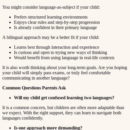
You might consider language-as-subject if your child:​​​​‌ ‍ ​‍​‍‌‍ ‌ ​‍‌‍‍‌‌‍‌ ‌‍‍‌‌‍ ‍​‍​‍​ ‍‍​‍​‍‌ ​ ‌‍​‌‌‍ ‍‌‍‍‌‌ ‌​‌ ‍‌​‍ ‍‌‍‍‌‌‍ ​‍​‍​‍ ​​‍​‍‌‍‍​‌ ​‍‌‍‌‌‌‍‌‍​‍​‍​ ‍‍​‍​‍​‍ ‌ ​ ‌ ‌​‌ ‌‌‌‍‌​‌‍‍‌‌‍ ​‍ ‌‍‍‌‌‍ ‍‌ ‌​‌‍‌‌‌‍ ‍‌ ‌​​‍ ‌‍‌‌‌‍‌​‌‍‍‌‌ ‌​​‍ ‌‍ ‌‌‍ ‌‍‌​‌‍‌‌​ ‌‌ ​​‌ ​‍‌‍‌‌‌ ​ ‌‍‌‌‌‍ ‍‌ ‌​‌‍​‌‌ ‌​‌‍‍‌‌‍ ‌‍ ‍​ ‍ ‌‍‍‌‌‍‌​​ ‌​ ‍​‌‍​‍​ ‌‍‌‍‌​​ ‌​​ ‍‌‌‍‌‌​ ‍‌​‍ ‌​ ​ ​ ‌​‌‍‌​‌‍‌​​‍ ‌​ ‌​​ ​‍​ ​ ​ ‌‍​‍ ‌​ ‍‌​ ​‍‌‍‌​​ ​‌​‍ ‌‌‍‌‌​ ​​‌‍‌‍​ ​‌‌‍‌‌​ ‍‌​ ‌‌​ ‌​‌‍​‍‌‍‌‍‌‍‌​​ ​‌​ ‍ ‌ ‌​‌ ‍‌‌ ​​‌‍‌‌​ ‌‌‍ ‍‌‍‌‌‌ ‌ ‌ ​ ​ ‍ ‌ ​​‌‍​‌‌ ‌​‌‍‍​​ ‌‌‍​ ‌‍ ‌‍ ‍‌ ‌​‌‍‌‌‌‍ ‍‌ ‌​​‍‌‌​ ‌‌‌​​‍‌‌ ‌‍‍ ‌‍‌‌‌ ‍‌​‍‌‌​ ​ ‌​‌​​‍‌‌​ ​ ‌​‌​​‍‌‌​ ​‍​ ​‍​ ‌‍‌‍‌​‌‍​‍​ ​‌‌‍​‍​ ‍​‌‍​‌​ ‌‍​ ​ ​ ​‌​ ‌​‌‍‌​​‍‌‌​ ​‍​ ​‍​‍‌‌​ ‌‌‌​‌​​‍ ‍‌‍​ ‌‍‍​‌‍‍‌‌‍ ​‌‍‌​‌ ​‍‌‍‌‌‌‍ ‍​‍‌‌​ ‌‌‌​​‍‌‌ ‌‍‍ ‌‍‌‌‌ ‍‌​‍‌‌​ ​ ‌​‌​​‍‌‌​ ​ ‌​‌​​‍‌‌​ ​‍​ ​‍​ ​​​ ​ ‌‍‌‌​ ‌‍​ ‌ ​ ​ ​ ​‍​ ​​‌‍‌​​ ‌​​ ‍​​ ‍‌​‍‌‌​ ​‍​ ​‍​‍‌‌​ ‌‌‌​‌​​‍ ‍‌ ‌​‌‍‌‌‌ ‍​‌ ‌​​ ‌‍​‍‌‍​‌‌ ​ ‌‍‌‌‌‌‌‌‌ ​‍‌‍ ​​ ‌​‍‌‌​ ​‍‌​‌‍‌ ​ ‌ ‌​‌ ‌‌‌‍‌​‌‍‍‌‌‍ ​‍‌‍‌‍‍‌‌‍‌​​ ‌​ ‍​‌‍​‍​ ‌‍‌‍‌​​ ‌​​ ‍‌‌‍‌‌​ ‍‌​‍ ‌​ ​ ​ ‌​‌‍‌​‌‍‌​​‍ ‌​ ‌​​ ​‍​ ​ ​ ‌‍​‍ ‌​ ‍‌​ ​‍‌‍‌​​ ​‌​‍ ‌‌‍‌‌​ ​​‌‍‌‍​ ​‌‌‍‌‌​ ‍‌​ ‌‌​ ‌​‌‍​‍‌‍‌‍‌‍‌​​ ​‌​‍‌‍‌ ‌​‌ ‍‌‌ ​​‌‍‌‌​ ‌‌‍ ‍‌‍‌‌‌ ‌ ‌ ​ ​‍‌‍‌ ​​‌‍​‌‌ ‌​‌‍‍​​ ‌‌‍​ ‌‍ ‌‍ ‍‌ ‌​‌‍‌‌‌‍ ‍‌ ‌​​‍‌‌​ ‌‌‌​​‍‌‌ ‌‍‍ ‌‍‌‌‌ ‍‌​‍‌‌​ ​ ‌​‌​​‍‌‌​ ​ ‌​‌​​‍‌‌​ ​‍​ ​‍​ ‌‍‌‍‌​‌‍​‍​ ​‌‌‍​‍​ ‍​‌‍​‌​ ‌‍​ ​ ​ ​‌​ ‌​‌‍‌​​‍‌‌​ ​‍​ ​‍​‍‌‌​ ‌‌‌​‌​​‍ ‍‌‍​ ‌‍‍​‌‍‍‌‌‍ ​‌‍‌​‌ ​‍‌‍‌‌‌‍ ‍​‍‌‌​ ‌‌‌​​‍‌‌ ‌‍‍ ‌‍‌‌‌ ‍‌​‍‌‌​ ​ ‌​‌​​‍‌‌​ ​ ‌​‌​​‍‌‌​ ​‍​ ​‍​ ​​​ ​ ‌‍‌‌​ ‌‍​ ‌ ​ ​ ​ ​‍​ ​​‌‍‌​​ ‌​​ ‍​​ ‍‌​‍‌‌​ ​‍​ ​‍​‍‌‌​ ‌‌‌​‌​​‍ ‍‌ ‌​‌‍‌‌‌ ‍​‌ ‌​​‍‌‍‌ ​​‌‍‌‌‌ ​‍‌ ​ ‌ ​​‌‍‌‌‌‍​ ‌ ‌​‌‍‍‌‌ ‌‍‌‍‌‌​ ‌‌ ​​‌ ‌‌‌‍​‍‌‍ ​‌‍‍‌‌ ​ ‌‍‍​‌‍‌‌‌‍‌​​‍​‍‌ ‌
Prefers structured learning environments​​​​‌ ‍ ​‍​‍‌‍ ‌ ​‍‌‍‍‌‌‍‌ ‌‍‍‌‌‍ ‍​‍​‍​ ‍‍​‍​‍‌ ​ ‌‍​‌‌‍ ‍‌‍‍‌‌ ‌​‌ ‍‌​‍ ‍‌‍‍‌‌‍ ​‍​‍​‍ ​​‍​‍‌‍‍​‌ ​‍‌‍‌‌‌‍‌‍​‍​‍​ ‍‍​‍​‍​‍ ‌ ​ ‌ ‌​‌ ‌‌‌‍‌​‌‍‍‌‌‍ ​‍ ‌‍‍‌‌‍ ‍‌ ‌​‌‍‌‌‌‍ ‍‌ ‌​​‍ ‌‍‌‌‌‍‌​‌‍‍‌‌ ‌​​‍ ‌‍ ‌‌‍ ‌‍‌​‌‍‌‌​ ‌‌ ​​‌ ​‍‌‍‌‌‌ ​ ‌‍‌‌‌‍ ‍‌ ‌​‌‍​‌‌ ‌​‌‍‍‌‌‍ ‌‍ ‍​ ‍ ‌‍‍‌‌‍‌​​ ‌​ ‍​‌‍​‍​ ‌‍‌‍‌​​ ‌​​ ‍‌‌‍‌‌​ ‍‌​‍ ‌​ ​ ​ ‌​‌‍‌​‌‍‌​​‍ ‌​ ‌​​ ​‍​ ​ ​ ‌‍​‍ ‌​ ‍‌​ ​‍‌‍‌​​ ​‌​‍ ‌‌‍‌‌​ ​​‌‍‌‍​ ​‌‌‍‌‌​ ‍‌​ ‌‌​ ‌​‌‍​‍‌‍‌‍‌‍‌​​ ​‌​ ‍ ‌ ‌​‌ ‍‌‌ ​​‌‍‌‌​ ‌‌‍ ‍‌‍‌‌‌ ‌ ‌ ​ ​ ‍ ‌ ​​‌‍​‌‌ ‌​‌‍‍​​ ‌‌‍​ ‌‍ ‌‍ ‍‌ ‌​‌‍‌‌‌‍ ‍‌ ‌​​‍‌‌​ ‌‌‌​​‍‌‌ ‌‍‍ ‌‍‌‌‌ ‍‌​‍‌‌​ ​ ‌​‌​​‍‌‌​ ​ ‌​‌​​‍‌‌​ ​‍​ ​‍‌‍​‌​ ‌‌‌‍​ ‌‍‌​‌‍‌​‌‍‌‌​ ‌‍​ ​​​ ​‌​ ‌​‌‍​ ​ ​ ​‍‌‌​ ​‍​ ​‍​‍‌‌​ ‌‌‌​‌​​‍ ‍‌‍​ ‌‍‍​‌‍‍‌‌‍ ​‌‍‌​‌ ​‍‌‍‌‌‌‍ ‍​‍‌‌​ ‌‌‌​​‍‌‌ ‌‍‍ ‌‍‌‌‌ ‍‌​‍‌‌​ ​ ‌​‌​​‍‌‌​ ​ ‌​‌​​‍‌‌​ ​‍​ ​‍​ ‌‌​ ‌‌​ ‍‌‌‍​‍​ ‌​‌‍‌‍​ ​‍‌‍​ ​ ‌‌​ ‍‌‌‍​ ​ ​​​‍‌‌​ ​‍​ ​‍​‍‌‌​ ‌‌‌​‌​​‍ ‍‌ ‌​‌‍‌‌‌ ‍​‌ ‌​​ ‌‍​‍‌‍​‌‌ ​ ‌‍‌‌‌‌‌‌‌ ​‍‌‍ ​​ ‌​‍‌‌​ ​‍‌​‌‍‌ ​ ‌ ‌​‌ ‌‌‌‍‌​‌‍‍‌‌‍ ​‍‌‍‌‍‍‌‌‍‌​​ ‌​ ‍​‌‍​‍​ ‌‍‌‍‌​​ ‌​​ ‍‌‌‍‌‌​ ‍‌​‍ ‌​ ​ ​ ‌​‌‍‌​‌‍‌​​‍ ‌​ ‌​​ ​‍​ ​ ​ ‌‍​‍ ‌​ ‍‌​ ​‍‌‍‌​​ ​‌​‍ ‌‌‍‌‌​ ​​‌‍‌‍​ ​‌‌‍‌‌​ ‍‌​ ‌‌​ ‌​‌‍​‍‌‍‌‍‌‍‌​​ ​‌​‍‌‍‌ ‌​‌ ‍‌‌ ​​‌‍‌‌​ ‌‌‍ ‍‌‍‌‌‌ ‌ ‌ ​ ​‍‌‍‌ ​​‌‍​‌‌ ‌​‌‍‍​​ ‌‌‍​ ‌‍ ‌‍ ‍‌ ‌​‌‍‌‌‌‍ ‍‌ ‌​​‍‌‌​ ‌‌‌​​‍‌‌ ‌‍‍ ‌‍‌‌‌ ‍‌​‍‌‌​ ​ ‌​‌​​‍‌‌​ ​ ‌​‌​​‍‌‌​ ​‍​ ​‍‌‍​‌​ ‌‌‌‍​ ‌‍‌​‌‍‌​‌‍‌‌​ ‌‍​ ​​​ ​‌​ ‌​‌‍​ ​ ​ ​‍‌‌​ ​‍​ ​‍​‍‌‌​ ‌‌‌​‌​​‍ ‍‌‍​ ‌‍‍​‌‍‍‌‌‍ ​‌‍‌​‌ ​‍‌‍‌‌‌‍ ‍​‍‌‌​ ‌‌‌​​‍‌‌ ‌‍‍ ‌‍‌‌‌ ‍‌​‍‌‌​ ​ ‌​‌​​‍‌‌​ ​ ‌​‌​​‍‌‌​ ​‍​ ​‍​ ‌‌​ ‌‌​ ‍‌‌‍​‍​ ‌​‌‍‌‍​ ​‍‌‍​ ​ ‌‌​ ‍‌‌‍​ ​ ​​​‍‌‌​ ​‍​ ​‍​‍‌‌​ ‌‌‌​‌​​‍ ‍‌ ‌​‌‍‌‌‌ ‍​‌ ‌​​‍‌‍‌ ​​‌‍‌‌‌ ​‍‌ ​ ‌ ​​‌‍‌‌‌‍​ ‌ ‌​‌‍‍‌‌ ‌‍‌‍‌‌​ ‌‌ ​​‌ ‌‌‌‍​‍‌‍ ​‌‍‍‌‌ ​ ‌‍‍​‌‍‌‌‌‍‌​​‍​‍‌ ‌
Enjoys clear rules and step-by-step progression​​​​‌ ‍ ​‍​‍‌‍ ‌ ​‍‌‍‍‌‌‍‌ ‌‍‍‌‌‍ ‍​‍​‍​ ‍‍​‍​‍‌ ​ ‌‍​‌‌‍ ‍‌‍‍‌‌ ‌​‌ ‍‌​‍ ‍‌‍‍‌‌‍ ​‍​‍​‍ ​​‍​‍‌‍‍​‌ ​‍‌‍‌‌‌‍‌‍​‍​‍​ ‍‍​‍​‍​‍ ‌ ​ ‌ ‌​‌ ‌‌‌‍‌​‌‍‍‌‌‍ ​‍ ‌‍‍‌‌‍ ‍‌ ‌​‌‍‌‌‌‍ ‍‌ ‌​​‍ ‌‍‌‌‌‍‌​‌‍‍‌‌ ‌​​‍ ‌‍ ‌‌‍ ‌‍‌​‌‍‌‌​ ‌‌ ​​‌ ​‍‌‍‌‌‌ ​ ‌‍‌‌‌‍ ‍‌ ‌​‌‍​‌‌ ‌​‌‍‍‌‌‍ ‌‍ ‍​ ‍ ‌‍‍‌‌‍‌​​ ‌​ ‍​‌‍​‍​ ‌‍‌‍‌​​ ‌​​ ‍‌‌‍‌‌​ ‍‌​‍ ‌​ ​ ​ ‌​‌‍‌​‌‍‌​​‍ ‌​ ‌​​ ​‍​ ​ ​ ‌‍​‍ ‌​ ‍‌​ ​‍‌‍‌​​ ​‌​‍ ‌‌‍‌‌​ ​​‌‍‌‍​ ​‌‌‍‌‌​ ‍‌​ ‌‌​ ‌​‌‍​‍‌‍‌‍‌‍‌​​ ​‌​ ‍ ‌ ‌​‌ ‍‌‌ ​​‌‍‌‌​ ‌‌‍ ‍‌‍‌‌‌ ‌ ‌ ​ ​ ‍ ‌ ​​‌‍​‌‌ ‌​‌‍‍​​ ‌‌‍​ ‌‍ ‌‍ ‍‌ ‌​‌‍‌‌‌‍ ‍‌ ‌​​‍‌‌​ ‌‌‌​​‍‌‌ ‌‍‍ ‌‍‌‌‌ ‍‌​‍‌‌​ ​ ‌​‌​​‍‌‌​ ​ ‌​‌​​‍‌‌​ ​‍​ ​‍‌‍​ ​ ‌‌​ ​ ‌‍‌‌​ ​‌‌‍‌​​ ​‍​ ‌​​ ​‌​ ​ ‌‍‌‌​ ​​​‍‌‌​ ​‍​ ​‍​‍‌‌​ ‌‌‌​‌​​‍ ‍‌‍​ ‌‍‍​‌‍‍‌‌‍ ​‌‍‌​‌ ​‍‌‍‌‌‌‍ ‍​‍‌‌​ ‌‌‌​​‍‌‌ ‌‍‍ ‌‍‌‌‌ ‍‌​‍‌‌​ ​ ‌​‌​​‍‌‌​ ​ ‌​‌​​‍‌‌​ ​‍​ ​‍‌‍​‌​ ‍​​ ‌‍‌‍​ ​ ‌‍‌‍​ ​ ‌‍‌‍​‍​ ‌‍‌‍​ ​ ‌‍​ ‍​​‍‌‌​ ​‍​ ​‍​‍‌‌​ ‌‌‌​‌​​‍ ‍‌ ‌​‌‍‌‌‌ ‍​‌ ‌​​ ‌‍​‍‌‍​‌‌ ​ ‌‍‌‌‌‌‌‌‌ ​‍‌‍ ​​ ‌​‍‌‌​ ​‍‌​‌‍‌ ​ ‌ ‌​‌ ‌‌‌‍‌​‌‍‍‌‌‍ ​‍‌‍‌‍‍‌‌‍‌​​ ‌​ ‍​‌‍​‍​ ‌‍‌‍‌​​ ‌​​ ‍‌‌‍‌‌​ ‍‌​‍ ‌​ ​ ​ ‌​‌‍‌​‌‍‌​​‍ ‌​ ‌​​ ​‍​ ​ ​ ‌‍​‍ ‌​ ‍‌​ ​‍‌‍‌​​ ​‌​‍ ‌‌‍‌‌​ ​​‌‍‌‍​ ​‌‌‍‌‌​ ‍‌​ ‌‌​ ‌​‌‍​‍‌‍‌‍‌‍‌​​ ​‌​‍‌‍‌ ‌​‌ ‍‌‌ ​​‌‍‌‌​ ‌‌‍ ‍‌‍‌‌‌ ‌ ‌ ​ ​‍‌‍‌ ​​‌‍​‌‌ ‌​‌‍‍​​ ‌‌‍​ ‌‍ ‌‍ ‍‌ ‌​‌‍‌‌‌‍ ‍‌ ‌​​‍‌‌​ ‌‌‌​​‍‌‌ ‌‍‍ ‌‍‌‌‌ ‍‌​‍‌‌​ ​ ‌​‌​​‍‌‌​ ​ ‌​‌​​‍‌‌​ ​‍​ ​‍‌‍​ ​ ‌‌​ ​ ‌‍‌‌​ ​‌‌‍‌​​ ​‍​ ‌​​ ​‌​ ​ ‌‍‌‌​ ​​​‍‌‌​ ​‍​ ​‍​‍‌‌​ ‌‌‌​‌​​‍ ‍‌‍​ ‌‍‍​‌‍‍‌‌‍ ​‌‍‌​‌ ​‍‌‍‌‌‌‍ ‍​‍‌‌​ ‌‌‌​​‍‌‌ ‌‍‍ ‌‍‌‌‌ ‍‌​‍‌‌​ ​ ‌​‌​​‍‌‌​ ​ ‌​‌​​‍‌‌​ ​‍​ ​‍‌‍​‌​ ‍​​ ‌‍‌‍​ ​ ‌‍‌‍​ ​ ‌‍‌‍​‍​ ‌‍‌‍​ ​ ‌‍​ ‍​​‍‌‌​ ​‍​ ​‍​‍‌‌​ ‌‌‌​‌​​‍ ‍‌ ‌​‌‍‌‌‌ ‍​‌ ‌​​‍‌‍‌ ​​‌‍‌‌‌ ​‍‌ ​ ‌ ​​‌‍‌‌‌‍​ ‌ ‌​‌‍‍‌‌ ‌‍‌‍‌‌​ ‌‌ ​​‌ ‌‌‌‍​‍‌‍ ​‌‍‍‌‌ ​ ‌‍‍​‌‍‌‌‌‍‌​​‍​‍‌ ‌
Is already confident in their primary language​​​​‌ ‍ ​‍​‍‌‍ ‌ ​‍‌‍‍‌‌‍‌ ‌‍‍‌‌‍ ‍​‍​‍​ ‍‍​‍​‍‌ ​ ‌‍​‌‌‍ ‍‌‍‍‌‌ ‌​‌ ‍‌​‍ ‍‌‍‍‌‌‍ ​‍​‍​‍ ​​‍​‍‌‍‍​‌ ​‍‌‍‌‌‌‍‌‍​‍​‍​ ‍‍​‍​‍​‍ ‌ ​ ‌ ‌​‌ ‌‌‌‍‌​‌‍‍‌‌‍ ​‍ ‌‍‍‌‌‍ ‍‌ ‌​‌‍‌‌‌‍ ‍‌ ‌​​‍ ‌‍‌‌‌‍‌​‌‍‍‌‌ ‌​​‍ ‌‍ ‌‌‍ ‌‍‌​‌‍‌‌​ ‌‌ ​​‌ ​‍‌‍‌‌‌ ​ ‌‍‌‌‌‍ ‍‌ ‌​‌‍​‌‌ ‌​‌‍‍‌‌‍ ‌‍ ‍​ ‍ ‌‍‍‌‌‍‌​​ ‌​ ‍​‌‍​‍​ ‌‍‌‍‌​​ ‌​​ ‍‌‌‍‌‌​ ‍‌​‍ ‌​ ​ ​ ‌​‌‍‌​‌‍‌​​‍ ‌​ ‌​​ ​‍​ ​ ​ ‌‍​‍ ‌​ ‍‌​ ​‍‌‍‌​​ ​‌​‍ ‌‌‍‌‌​ ​​‌‍‌‍​ ​‌‌‍‌‌​ ‍‌​ ‌‌​ ‌​‌‍​‍‌‍‌‍‌‍‌​​ ​‌​ ‍ ‌ ‌​‌ ‍‌‌ ​​‌‍‌‌​ ‌‌‍ ‍‌‍‌‌‌ ‌ ‌ ​ ​ ‍ ‌ ​​‌‍​‌‌ ‌​‌‍‍​​ ‌‌‍​ ‌‍ ‌‍ ‍‌ ‌​‌‍‌‌‌‍ ‍‌ ‌​​‍‌‌​ ‌‌‌​​‍‌‌ ‌‍‍ ‌‍‌‌‌ ‍‌​‍‌‌​ ​ ‌​‌​​‍‌‌​ ​ ‌​‌​​‍‌‌​ ​‍​ ​‍​ ‌‌‌‍‌​​ ​ ‌‍​ ‌‍‌‍​ ​ ‌‍​‌‌‍​ ‌‍​‌​ ​​‌‍​‍‌‍‌‍​‍‌‌​ ​‍​ ​‍​‍‌‌​ ‌‌‌​‌​​‍ ‍‌‍​ ‌‍‍​‌‍‍‌‌‍ ​‌‍‌​‌ ​‍‌‍‌‌‌‍ ‍​‍‌‌​ ‌‌‌​​‍‌‌ ‌‍‍ ‌‍‌‌‌ ‍‌​‍‌‌​ ​ ‌​‌​​‍‌‌​ ​ ‌​‌​​‍‌‌​ ​‍​ ​‍​ ​​​ ‌‍‌‍​ ‌‍‌‍​ ‌ ​ ‌ ​ ‌‌​ ‍‌‌‍​ ​ ​‍‌‍​‌​ ‍​​‍‌‌​ ​‍​ ​‍​‍‌‌​ ‌‌‌​‌​​‍ ‍‌ ‌​‌‍‌‌‌ ‍​‌ ‌​​ ‌‍​‍‌‍​‌‌ ​ ‌‍‌‌‌‌‌‌‌ ​‍‌‍ ​​ ‌​‍‌‌​ ​‍‌​‌‍‌ ​ ‌ ‌​‌ ‌‌‌‍‌​‌‍‍‌‌‍ ​‍‌‍‌‍‍‌‌‍‌​​ ‌​ ‍​‌‍​‍​ ‌‍‌‍‌​​ ‌​​ ‍‌‌‍‌‌​ ‍‌​‍ ‌​ ​ ​ ‌​‌‍‌​‌‍‌​​‍ ‌​ ‌​​ ​‍​ ​ ​ ‌‍​‍ ‌​ ‍‌​ ​‍‌‍‌​​ ​‌​‍ ‌‌‍‌‌​ ​​‌‍‌‍​ ​‌‌‍‌‌​ ‍‌​ ‌‌​ ‌​‌‍​‍‌‍‌‍‌‍‌​​ ​‌​‍‌‍‌ ‌​‌ ‍‌‌ ​​‌‍‌‌​ ‌‌‍ ‍‌‍‌‌‌ ‌ ‌ ​ ​‍‌‍‌ ​​‌‍​‌‌ ‌​‌‍‍​​ ‌‌‍​ ‌‍ ‌‍ ‍‌ ‌​‌‍‌‌‌‍ ‍‌ ‌​​‍‌‌​ ‌‌‌​​‍‌‌ ‌‍‍ ‌‍‌‌‌ ‍‌​‍‌‌​ ​ ‌​‌​​‍‌‌​ ​ ‌​‌​​‍‌‌​ ​‍​ ​‍​ ‌‌‌‍‌​​ ​ ‌‍​ ‌‍‌‍​ ​ ‌‍​‌‌‍​ ‌‍​‌​ ​​‌‍​‍‌‍‌‍​‍‌‌​ ​‍​ ​‍​‍‌‌​ ‌‌‌​‌​​‍ ‍‌‍​ ‌‍‍​‌‍‍‌‌‍ ​‌‍‌​‌ ​‍‌‍‌‌‌‍ ‍​‍‌‌​ ‌‌‌​​‍‌‌ ‌‍‍ ‌‍‌‌‌ ‍‌​‍‌‌​ ​ ‌​‌​​‍‌‌​ ​ ‌​‌​​‍‌‌​ ​‍​ ​‍​ ​​​ ‌‍‌‍​ ‌‍‌‍​ ‌ ​ ‌ ​ ‌‌​ ‍‌‌‍​ ​ ​‍‌‍​‌​ ‍​​‍‌‌​ ​‍​ ​‍​‍‌‌​ ‌‌‌​‌​​‍ ‍‌ ‌​‌‍‌‌‌ ‍​‌ ‌​​‍‌‍‌ ​​‌‍‌‌‌ ​‍‌ ​ ‌ ​​‌‍‌‌‌‍​ ‌ ‌​‌‍‍‌‌ ‌‍‌‍‌‌​ ‌‌ ​​‌ ‌‌‌‍​‍‌‍ ​‌‍‍‌‌ ​ ‌‍‍​‌‍‌‌‌‍‌​​‍​‍‌ ‌
A bilingual approach may be a better fit if your child:​​​​‌ ‍ ​‍​‍‌‍ ‌ ​‍‌‍‍‌‌‍‌ ‌‍‍‌‌‍ ‍​‍​‍​ ‍‍​‍​‍‌ ​ ‌‍​‌‌‍ ‍‌‍‍‌‌ ‌​‌ ‍‌​‍ ‍‌‍‍‌‌‍ ​‍​‍​‍ ​​‍​‍‌‍‍​‌ ​‍‌‍‌‌‌‍‌‍​‍​‍​ ‍‍​‍​‍​‍ ‌ ​ ‌ ‌​‌ ‌‌‌‍‌​‌‍‍‌‌‍ ​‍ ‌‍‍‌‌‍ ‍‌ ‌​‌‍‌‌‌‍ ‍‌ ‌​​‍ ‌‍‌‌‌‍‌​‌‍‍‌‌ ‌​​‍ ‌‍ ‌‌‍ ‌‍‌​‌‍‌‌​ ‌‌ ​​‌ ​‍‌‍‌‌‌ ​ ‌‍‌‌‌‍ ‍‌ ‌​‌‍​‌‌ ‌​‌‍‍‌‌‍ ‌‍ ‍​ ‍ ‌‍‍‌‌‍‌​​ ‌​ ‍​‌‍​‍​ ‌‍‌‍‌​​ ‌​​ ‍‌‌‍‌‌​ ‍‌​‍ ‌​ ​ ​ ‌​‌‍‌​‌‍‌​​‍ ‌​ ‌​​ ​‍​ ​ ​ ‌‍​‍ ‌​ ‍‌​ ​‍‌‍‌​​ ​‌​‍ ‌‌‍‌‌​ ​​‌‍‌‍​ ​‌‌‍‌‌​ ‍‌​ ‌‌​ ‌​‌‍​‍‌‍‌‍‌‍‌​​ ​‌​ ‍ ‌ ‌​‌ ‍‌‌ ​​‌‍‌‌​ ‌‌‍ ‍‌‍‌‌‌ ‌ ‌ ​ ​ ‍ ‌ ​​‌‍​‌‌ ‌​‌‍‍​​ ‌‌‍​ ‌‍ ‌‍ ‍‌ ‌​‌‍‌‌‌‍ ‍‌ ‌​​‍‌‌​ ‌‌‌​​‍‌‌ ‌‍‍ ‌‍‌‌‌ ‍‌​‍‌‌​ ​ ‌​‌​​‍‌‌​ ​ ‌​‌​​‍‌‌​ ​‍​ ​‍​ ​‍​ ‍​​ ‌‌​ ​‌​ ‌‍‌‍​ ​ ‌​‌‍‌‍‌‍‌​‌‍​ ‌‍​‌​ ‌​​‍‌‌​ ​‍​ ​‍​‍‌‌​ ‌‌‌​‌​​‍ ‍‌‍​ ‌‍‍​‌‍‍‌‌‍ ​‌‍‌​‌ ​‍‌‍‌‌‌‍ ‍​‍‌‌​ ‌‌‌​​‍‌‌ ‌‍‍ ‌‍‌‌‌ ‍‌​‍‌‌​ ​ ‌​‌​​‍‌‌​ ​ ‌​‌​​‍‌‌​ ​‍​ ​‍​ ‍​​ ‌ ‌‍​ ​ ‌​​ ‌‍​ ‍‌​ ‍​​ ‌ ‌‍‌‌​ ​‌​ ‌​​ ​‍​‍‌‌​ ​‍​ ​‍​‍‌‌​ ‌‌‌​‌​​‍ ‍‌ ‌​‌‍‌‌‌ ‍​‌ ‌​​ ‌‍​‍‌‍​‌‌ ​ ‌‍‌‌‌‌‌‌‌ ​‍‌‍ ​​ ‌​‍‌‌​ ​‍‌​‌‍‌ ​ ‌ ‌​‌ ‌‌‌‍‌​‌‍‍‌‌‍ ​‍‌‍‌‍‍‌‌‍‌​​ ‌​ ‍​‌‍​‍​ ‌‍‌‍‌​​ ‌​​ ‍‌‌‍‌‌​ ‍‌​‍ ‌​ ​ ​ ‌​‌‍‌​‌‍‌​​‍ ‌​ ‌​​ ​‍​ ​ ​ ‌‍​‍ ‌​ ‍‌​ ​‍‌‍‌​​ ​‌​‍ ‌‌‍‌‌​ ​​‌‍‌‍​ ​‌‌‍‌‌​ ‍‌​ ‌‌​ ‌​‌‍​‍‌‍‌‍‌‍‌​​ ​‌​‍‌‍‌ ‌​‌ ‍‌‌ ​​‌‍‌‌​ ‌‌‍ ‍‌‍‌‌‌ ‌ ‌ ​ ​‍‌‍‌ ​​‌‍​‌‌ ‌​‌‍‍​​ ‌‌‍​ ‌‍ ‌‍ ‍‌ ‌​‌‍‌‌‌‍ ‍‌ ‌​​‍‌‌​ ‌‌‌​​‍‌‌ ‌‍‍ ‌‍‌‌‌ ‍‌​‍‌‌​ ​ ‌​‌​​‍‌‌​ ​ ‌​‌​​‍‌‌​ ​‍​ ​‍​ ​‍​ ‍​​ ‌‌​ ​‌​ ‌‍‌‍​ ​ ‌​‌‍‌‍‌‍‌​‌‍​ ‌‍​‌​ ‌​​‍‌‌​ ​‍​ ​‍​‍‌‌​ ‌‌‌​‌​​‍ ‍‌‍​ ‌‍‍​‌‍‍‌‌‍ ​‌‍‌​‌ ​‍‌‍‌‌‌‍ ‍​‍‌‌​ ‌‌‌​​‍‌‌ ‌‍‍ ‌‍‌‌‌ ‍‌​‍‌‌​ ​ ‌​‌​​‍‌‌​ ​ ‌​‌​​‍‌‌​ ​‍​ ​‍​ ‍​​ ‌ ‌‍​ ​ ‌​​ ‌‍​ ‍‌​ ‍​​ ‌ ‌‍‌‌​ ​‌​ ‌​​ ​‍​‍‌‌​ ​‍​ ​‍​‍‌‌​ ‌‌‌​‌​​‍ ‍‌ ‌​‌‍‌‌‌ ‍​‌ ‌​​‍‌‍‌ ​​‌‍‌‌‌ ​‍‌ ​ ‌ ​​‌‍‌‌‌‍​ ‌ ‌​‌‍‍‌‌ ‌‍‌‍‌‌​ ‌‌ ​​‌ ‌‌‌‍​‍‌‍ ​‌‍‍‌‌ ​ ‌‍‍​‌‍‌‌‌‍‌​​‍​‍‌ ‌
Learns best through interaction and experience​​​​‌ ‍ ​‍​‍‌‍ ‌ ​‍‌‍‍‌‌‍‌ ‌‍‍‌‌‍ ‍​‍​‍​ ‍‍​‍​‍‌ ​ ‌‍​‌‌‍ ‍‌‍‍‌‌ ‌​‌ ‍‌​‍ ‍‌‍‍‌‌‍ ​‍​‍​‍ ​​‍​‍‌‍‍​‌ ​‍‌‍‌‌‌‍‌‍​‍​‍​ ‍‍​‍​‍​‍ ‌ ​ ‌ ‌​‌ ‌‌‌‍‌​‌‍‍‌‌‍ ​‍ ‌‍‍‌‌‍ ‍‌ ‌​‌‍‌‌‌‍ ‍‌ ‌​​‍ ‌‍‌‌‌‍‌​‌‍‍‌‌ ‌​​‍ ‌‍ ‌‌‍ ‌‍‌​‌‍‌‌​ ‌‌ ​​‌ ​‍‌‍‌‌‌ ​ ‌‍‌‌‌‍ ‍‌ ‌​‌‍​‌‌ ‌​‌‍‍‌‌‍ ‌‍ ‍​ ‍ ‌‍‍‌‌‍‌​​ ‌​ ‍​‌‍​‍​ ‌‍‌‍‌​​ ‌​​ ‍‌‌‍‌‌​ ‍‌​‍ ‌​ ​ ​ ‌​‌‍‌​‌‍‌​​‍ ‌​ ‌​​ ​‍​ ​ ​ ‌‍​‍ ‌​ ‍‌​ ​‍‌‍‌​​ ​‌​‍ ‌‌‍‌‌​ ​​‌‍‌‍​ ​‌‌‍‌‌​ ‍‌​ ‌‌​ ‌​‌‍​‍‌‍‌‍‌‍‌​​ ​‌​ ‍ ‌ ‌​‌ ‍‌‌ ​​‌‍‌‌​ ‌‌‍ ‍‌‍‌‌‌ ‌ ‌ ​ ​ ‍ ‌ ​​‌‍​‌‌ ‌​‌‍‍​​ ‌‌‍​ ‌‍ ‌‍ ‍‌ ‌​‌‍‌‌‌‍ ‍‌ ‌​​‍‌‌​ ‌‌‌​​‍‌‌ ‌‍‍ ‌‍‌‌‌ ‍‌​‍‌‌​ ​ ‌​‌​​‍‌‌​ ​ ‌​‌​​‍‌‌​ ​‍​ ​‍​ ​ ‌‍​‌​ ‌‌‌‍‌‌‌‍‌​‌‍‌‌‌‍‌​​ ​​​ ‌ ​ ​‍​ ​‍​ ‌‌​‍‌‌​ ​‍​ ​‍​‍‌‌​ ‌‌‌​‌​​‍ ‍‌‍​ ‌‍‍​‌‍‍‌‌‍ ​‌‍‌​‌ ​‍‌‍‌‌‌‍ ‍​‍‌‌​ ‌‌‌​​‍‌‌ ‌‍‍ ‌‍‌‌‌ ‍‌​‍‌‌​ ​ ‌​‌​​‍‌‌​ ​ ‌​‌​​‍‌‌​ ​‍​ ​‍​ ‍‌‌‍​‌‌‍‌​​ ‌‌‌‍​‌​ ‍​​ ​‌​ ‌​​ ‌​​ ‌‌​ ‍‌‌‍​‍​‍‌‌​ ​‍​ ​‍​‍‌‌​ ‌‌‌​‌​​‍ ‍‌ ‌​‌‍‌‌‌ ‍​‌ ‌​​ ‌‍​‍‌‍​‌‌ ​ ‌‍‌‌‌‌‌‌‌ ​‍‌‍ ​​ ‌​‍‌‌​ ​‍‌​‌‍‌ ​ ‌ ‌​‌ ‌‌‌‍‌​‌‍‍‌‌‍ ​‍‌‍‌‍‍‌‌‍‌​​ ‌​ ‍​‌‍​‍​ ‌‍‌‍‌​​ ‌​​ ‍‌‌‍‌‌​ ‍‌​‍ ‌​ ​ ​ ‌​‌‍‌​‌‍‌​​‍ ‌​ ‌​​ ​‍​ ​ ​ ‌‍​‍ ‌​ ‍‌​ ​‍‌‍‌​​ ​‌​‍ ‌‌‍‌‌​ ​​‌‍‌‍​ ​‌‌‍‌‌​ ‍‌​ ‌‌​ ‌​‌‍​‍‌‍‌‍‌‍‌​​ ​‌​‍‌‍‌ ‌​‌ ‍‌‌ ​​‌‍‌‌​ ‌‌‍ ‍‌‍‌‌‌ ‌ ‌ ​ ​‍‌‍‌ ​​‌‍​‌‌ ‌​‌‍‍​​ ‌‌‍​ ‌‍ ‌‍ ‍‌ ‌​‌‍‌‌‌‍ ‍‌ ‌​​‍‌‌​ ‌‌‌​​‍‌‌ ‌‍‍ ‌‍‌‌‌ ‍‌​‍‌‌​ ​ ‌​‌​​‍‌‌​ ​ ‌​‌​​‍‌‌​ ​‍​ ​‍​ ​ ‌‍​‌​ ‌‌‌‍‌‌‌‍‌​‌‍‌‌‌‍‌​​ ​​​ ‌ ​ ​‍​ ​‍​ ‌‌​‍‌‌​ ​‍​ ​‍​‍‌‌​ ‌‌‌​‌​​‍ ‍‌‍​ ‌‍‍​‌‍‍‌‌‍ ​‌‍‌​‌ ​‍‌‍‌‌‌‍ ‍​‍‌‌​ ‌‌‌​​‍‌‌ ‌‍‍ ‌‍‌‌‌ ‍‌​‍‌‌​ ​ ‌​‌​​‍‌‌​ ​ ‌​‌​​‍‌‌​ ​‍​ ​‍​ ‍‌‌‍​‌‌‍‌​​ ‌‌‌‍​‌​ ‍​​ ​‌​ ‌​​ ‌​​ ‌‌​ ‍‌‌‍​‍​‍‌‌​ ​‍​ ​‍​‍‌‌​ ‌‌‌​‌​​‍ ‍‌ ‌​‌‍‌‌‌ ‍​‌ ‌​​‍‌‍‌ ​​‌‍‌‌‌ ​‍‌ ​ ‌ ​​‌‍‌‌‌‍​ ‌ ‌​‌‍‍‌‌ ‌‍‌‍‌‌​ ‌‌ ​​‌ ‌‌‌‍​‍‌‍ ​‌‍‍‌‌ ​ ‌‍‍​‌‍‌‌‌‍‌​​‍​‍‌ ‌
Is curious and open to trying new ways of thinking​​​​‌ ‍ ​‍​‍‌‍ ‌ ​‍‌‍‍‌‌‍‌ ‌‍‍‌‌‍ ‍​‍​‍​ ‍‍​‍​‍‌ ​ ‌‍​‌‌‍ ‍‌‍‍‌‌ ‌​‌ ‍‌​‍ ‍‌‍‍‌‌‍ ​‍​‍​‍ ​​‍​‍‌‍‍​‌ ​‍‌‍‌‌‌‍‌‍​‍​‍​ ‍‍​‍​‍​‍ ‌ ​ ‌ ‌​‌ ‌‌‌‍‌​‌‍‍‌‌‍ ​‍ ‌‍‍‌‌‍ ‍‌ ‌​‌‍‌‌‌‍ ‍‌ ‌​​‍ ‌‍‌‌‌‍‌​‌‍‍‌‌ ‌​​‍ ‌‍ ‌‌‍ ‌‍‌​‌‍‌‌​ ‌‌ ​​‌ ​‍‌‍‌‌‌ ​ ‌‍‌‌‌‍ ‍‌ ‌​‌‍​‌‌ ‌​‌‍‍‌‌‍ ‌‍ ‍​ ‍ ‌‍‍‌‌‍‌​​ ‌​ ‍​‌‍​‍​ ‌‍‌‍‌​​ ‌​​ ‍‌‌‍‌‌​ ‍‌​‍ ‌​ ​ ​ ‌​‌‍‌​‌‍‌​​‍ ‌​ ‌​​ ​‍​ ​ ​ ‌‍​‍ ‌​ ‍‌​ ​‍‌‍‌​​ ​‌​‍ ‌‌‍‌‌​ ​​‌‍‌‍​ ​‌‌‍‌‌​ ‍‌​ ‌‌​ ‌​‌‍​‍‌‍‌‍‌‍‌​​ ​‌​ ‍ ‌ ‌​‌ ‍‌‌ ​​‌‍‌‌​ ‌‌‍ ‍‌‍‌‌‌ ‌ ‌ ​ ​ ‍ ‌ ​​‌‍​‌‌ ‌​‌‍‍​​ ‌‌‍​ ‌‍ ‌‍ ‍‌ ‌​‌‍‌‌‌‍ ‍‌ ‌​​‍‌‌​ ‌‌‌​​‍‌‌ ‌‍‍ ‌‍‌‌‌ ‍‌​‍‌‌​ ​ ‌​‌​​‍‌‌​ ​ ‌​‌​​‍‌‌​ ​‍​ ​‍‌‍‌‍​ ‌‍‌‍​ ​ ​‌​ ‌‍‌‍​‍​ ​​​ ​‌​ ​ ‌‍​‌​ ‍‌‌‍‌‍​‍‌‌​ ​‍​ ​‍​‍‌‌​ ‌‌‌​‌​​‍ ‍‌‍​ ‌‍‍​‌‍‍‌‌‍ ​‌‍‌​‌ ​‍‌‍‌‌‌‍ ‍​‍‌‌​ ‌‌‌​​‍‌‌ ‌‍‍ ‌‍‌‌‌ ‍‌​‍‌‌​ ​ ‌​‌​​‍‌‌​ ​ ‌​‌​​‍‌‌​ ​‍​ ​‍​ ‌‍​ ‍​‌‍​‌​ ‌​​ ​‌​ ‍​​ ​‌‌‍​‍‌‍​‌​ ‍‌​ ​​​ ​​​‍‌‌​ ​‍​ ​‍​‍‌‌​ ‌‌‌​‌​​‍ ‍‌ ‌​‌‍‌‌‌ ‍​‌ ‌​​ ‌‍​‍‌‍​‌‌ ​ ‌‍‌‌‌‌‌‌‌ ​‍‌‍ ​​ ‌​‍‌‌​ ​‍‌​‌‍‌ ​ ‌ ‌​‌ ‌‌‌‍‌​‌‍‍‌‌‍ ​‍‌‍‌‍‍‌‌‍‌​​ ‌​ ‍​‌‍​‍​ ‌‍‌‍‌​​ ‌​​ ‍‌‌‍‌‌​ ‍‌​‍ ‌​ ​ ​ ‌​‌‍‌​‌‍‌​​‍ ‌​ ‌​​ ​‍​ ​ ​ ‌‍​‍ ‌​ ‍‌​ ​‍‌‍‌​​ ​‌​‍ ‌‌‍‌‌​ ​​‌‍‌‍​ ​‌‌‍‌‌​ ‍‌​ ‌‌​ ‌​‌‍​‍‌‍‌‍‌‍‌​​ ​‌​‍‌‍‌ ‌​‌ ‍‌‌ ​​‌‍‌‌​ ‌‌‍ ‍‌‍‌‌‌ ‌ ‌ ​ ​‍‌‍‌ ​​‌‍​‌‌ ‌​‌‍‍​​ ‌‌‍​ ‌‍ ‌‍ ‍‌ ‌​‌‍‌‌‌‍ ‍‌ ‌​​‍‌‌​ ‌‌‌​​‍‌‌ ‌‍‍ ‌‍‌‌‌ ‍‌​‍‌‌​ ​ ‌​‌​​‍‌‌​ ​ ‌​‌​​‍‌‌​ ​‍​ ​‍‌‍‌‍​ ‌‍‌‍​ ​ ​‌​ ‌‍‌‍​‍​ ​​​ ​‌​ ​ ‌‍​‌​ ‍‌‌‍‌‍​‍‌‌​ ​‍​ ​‍​‍‌‌​ ‌‌‌​‌​​‍ ‍‌‍​ ‌‍‍​‌‍‍‌‌‍ ​‌‍‌​‌ ​‍‌‍‌‌‌‍ ‍​‍‌‌​ ‌‌‌​​‍‌‌ ‌‍‍ ‌‍‌‌‌ ‍‌​‍‌‌​ ​ ‌​‌​​‍‌‌​ ​ ‌​‌​​‍‌‌​ ​‍​ ​‍​ ‌‍​ ‍​‌‍​‌​ ‌​​ ​‌​ ‍​​ ​‌‌‍​‍‌‍​‌​ ‍‌​ ​​​ ​​​‍‌‌​ ​‍​ ​‍​‍‌‌​ ‌‌‌​‌​​‍ ‍‌ ‌​‌‍‌‌‌ ‍​‌ ‌​​‍‌‍‌ ​​‌‍‌‌‌ ​‍‌ ​ ‌ ​​‌‍‌‌‌‍​ ‌ ‌​‌‍‍‌‌ ‌‍‌‍‌‌​ ‌‌ ​​‌ ‌‌‌‍​‍‌‍ ​‌‍‍‌‌ ​ ‌‍‍​‌‍‌‌‌‍‌​​‍​‍‌ ‌
Would benefit from using language in real-life contexts​​​​‌ ‍ ​‍​‍‌‍ ‌ ​‍‌‍‍‌‌‍‌ ‌‍‍‌‌‍ ‍​‍​‍​ ‍‍​‍​‍‌ ​ ‌‍​‌‌‍ ‍‌‍‍‌‌ ‌​‌ ‍‌​‍ ‍‌‍‍‌‌‍ ​‍​‍​‍ ​​‍​‍‌‍‍​‌ ​‍‌‍‌‌‌‍‌‍​‍​‍​ ‍‍​‍​‍​‍ ‌ ​ ‌ ‌​‌ ‌‌‌‍‌​‌‍‍‌‌‍ ​‍ ‌‍‍‌‌‍ ‍‌ ‌​‌‍‌‌‌‍ ‍‌ ‌​​‍ ‌‍‌‌‌‍‌​‌‍‍‌‌ ‌​​‍ ‌‍ ‌‌‍ ‌‍‌​‌‍‌‌​ ‌‌ ​​‌ ​‍‌‍‌‌‌ ​ ‌‍‌‌‌‍ ‍‌ ‌​‌‍​‌‌ ‌​‌‍‍‌‌‍ ‌‍ ‍​ ‍ ‌‍‍‌‌‍‌​​ ‌​ ‍​‌‍​‍​ ‌‍‌‍‌​​ ‌​​ ‍‌‌‍‌‌​ ‍‌​‍ ‌​ ​ ​ ‌​‌‍‌​‌‍‌​​‍ ‌​ ‌​​ ​‍​ ​ ​ ‌‍​‍ ‌​ ‍‌​ ​‍‌‍‌​​ ​‌​‍ ‌‌‍‌‌​ ​​‌‍‌‍​ ​‌‌‍‌‌​ ‍‌​ ‌‌​ ‌​‌‍​‍‌‍‌‍‌‍‌​​ ​‌​ ‍ ‌ ‌​‌ ‍‌‌ ​​‌‍‌‌​ ‌‌‍ ‍‌‍‌‌‌ ‌ ‌ ​ ​ ‍ ‌ ​​‌‍​‌‌ ‌​‌‍‍​​ ‌‌‍​ ‌‍ ‌‍ ‍‌ ‌​‌‍‌‌‌‍ ‍‌ ‌​​‍‌‌​ ‌‌‌​​‍‌‌ ‌‍‍ ‌‍‌‌‌ ‍‌​‍‌‌​ ​ ‌​‌​​‍‌‌​ ​ ‌​‌​​‍‌‌​ ​‍​ ​‍​ ​‌‌‍‌​‌‍​ ‌‍​‍​ ‌‌​ ​‍​ ​ ​ ‌‍‌‍​‍‌‍​ ​ ​‍​ ‌ ​‍‌‌​ ​‍​ ​‍​‍‌‌​ ‌‌‌​‌​​‍ ‍‌‍​ ‌‍‍​‌‍‍‌‌‍ ​‌‍‌​‌ ​‍‌‍‌‌‌‍ ‍​‍‌‌​ ‌‌‌​​‍‌‌ ‌‍‍ ‌‍‌‌‌ ‍‌​‍‌‌​ ​ ‌​‌​​‍‌‌​ ​ ‌​‌​​‍‌‌​ ​‍​ ​‍​ ​​​ ‍‌‌‍‌‌‌‍​‍‌‍‌​​ ‌ ​ ‌‍‌‍​‌‌‍‌‌‌‍‌​‌‍‌‌​ ‌‍​‍‌‌​ ​‍​ ​‍​‍‌‌​ ‌‌‌​‌​​‍ ‍‌ ‌​‌‍‌‌‌ ‍​‌ ‌​​ ‌‍​‍‌‍​‌‌ ​ ‌‍‌‌‌‌‌‌‌ ​‍‌‍ ​​ ‌​‍‌‌​ ​‍‌​‌‍‌ ​ ‌ ‌​‌ ‌‌‌‍‌​‌‍‍‌‌‍ ​‍‌‍‌‍‍‌‌‍‌​​ ‌​ ‍​‌‍​‍​ ‌‍‌‍‌​​ ‌​​ ‍‌‌‍‌‌​ ‍‌​‍ ‌​ ​ ​ ‌​‌‍‌​‌‍‌​​‍ ‌​ ‌​​ ​‍​ ​ ​ ‌‍​‍ ‌​ ‍‌​ ​‍‌‍‌​​ ​‌​‍ ‌‌‍‌‌​ ​​‌‍‌‍​ ​‌‌‍‌‌​ ‍‌​ ‌‌​ ‌​‌‍​‍‌‍‌‍‌‍‌​​ ​‌​‍‌‍‌ ‌​‌ ‍‌‌ ​​‌‍‌‌​ ‌‌‍ ‍‌‍‌‌‌ ‌ ‌ ​ ​‍‌‍‌ ​​‌‍​‌‌ ‌​‌‍‍​​ ‌‌‍​ ‌‍ ‌‍ ‍‌ ‌​‌‍‌‌‌‍ ‍‌ ‌​​‍‌‌​ ‌‌‌​​‍‌‌ ‌‍‍ ‌‍‌‌‌ ‍‌​‍‌‌​ ​ ‌​‌​​‍‌‌​ ​ ‌​‌​​‍‌‌​ ​‍​ ​‍​ ​‌‌‍‌​‌‍​ ‌‍​‍​ ‌‌​ ​‍​ ​ ​ ‌‍‌‍​‍‌‍​ ​ ​‍​ ‌ ​‍‌‌​ ​‍​ ​‍​‍‌‌​ ‌‌‌​‌​​‍ ‍‌‍​ ‌‍‍​‌‍‍‌‌‍ ​‌‍‌​‌ ​‍‌‍‌‌‌‍ ‍​‍‌‌​ ‌‌‌​​‍‌‌ ‌‍‍ ‌‍‌‌‌ ‍‌​‍‌‌​ ​ ‌​‌​​‍‌‌​ ​ ‌​‌​​‍‌‌​ ​‍​ ​‍​ ​​​ ‍‌‌‍‌‌‌‍​‍‌‍‌​​ ‌ ​ ‌‍‌‍​‌‌‍‌‌‌‍‌​‌‍‌‌​ ‌‍​‍‌‌​ ​‍​ ​‍​‍‌‌​ ‌‌‌​‌​​‍ ‍‌ ‌​‌‍‌‌‌ ‍​‌ ‌​​‍‌‍‌ ​​‌‍‌‌‌ ​‍‌ ​ ‌ ​​‌‍‌‌‌‍​ ‌ ‌​‌‍‍‌‌ ‌‍‌‍‌‌​ ‌‌ ​​‌ ‌‌‌‍​‍‌‍ ​‌‍‍‌‌ ​ ‌‍‍​‌‍‌‌‌‍‌​​‍​‍‌ ‌
It is also worth thinking about your long-term goals. Are you hoping
your child will simply pass exams, or truly feel comfortable
communicating in another language?​​​​‌ ‍ ​‍​‍‌‍ ‌ ​‍‌‍‍‌‌‍‌ ‌‍‍‌‌‍ ‍​‍​‍​ ‍‍​‍​‍‌ ​ ‌‍​‌‌‍ ‍‌‍‍‌‌ ‌​‌ ‍‌​‍ ‍‌‍‍‌‌‍ ​‍​‍​‍ ​​‍​‍‌‍‍​‌ ​‍‌‍‌‌‌‍‌‍​‍​‍​ ‍‍​‍​‍​‍ ‌ ​ ‌ ‌​‌ ‌‌‌‍‌​‌‍‍‌‌‍ ​‍ ‌‍‍‌‌‍ ‍‌ ‌​‌‍‌‌‌‍ ‍‌ ‌​​‍ ‌‍‌‌‌‍‌​‌‍‍‌‌ ‌​​‍ ‌‍ ‌‌‍ ‌‍‌​‌‍‌‌​ ‌‌ ​​‌ ​‍‌‍‌‌‌ ​ ‌‍‌‌‌‍ ‍‌ ‌​‌‍​‌‌ ‌​‌‍‍‌‌‍ ‌‍ ‍​ ‍ ‌‍‍‌‌‍‌​​ ‌​ ‍​‌‍​‍​ ‌‍‌‍‌​​ ‌​​ ‍‌‌‍‌‌​ ‍‌​‍ ‌​ ​ ​ ‌​‌‍‌​‌‍‌​​‍ ‌​ ‌​​ ​‍​ ​ ​ ‌‍​‍ ‌​ ‍‌​ ​‍‌‍‌​​ ​‌​‍ ‌‌‍‌‌​ ​​‌‍‌‍​ ​‌‌‍‌‌​ ‍‌​ ‌‌​ ‌​‌‍​‍‌‍‌‍‌‍‌​​ ​‌​ ‍ ‌ ‌​‌ ‍‌‌ ​​‌‍‌‌​ ‌‌‍ ‍‌‍‌‌‌ ‌ ‌ ​ ​ ‍ ‌ ​​‌‍​‌‌ ‌​‌‍‍​​ ‌‌‍​ ‌‍ ‌‍ ‍‌ ‌​‌‍‌‌‌‍ ‍‌ ‌​​‍‌‌​ ‌‌‌​​‍‌‌ ‌‍‍ ‌‍‌‌‌ ‍‌​‍‌‌​ ​ ‌​‌​​‍‌‌​ ​ ‌​‌​​‍‌‌​ ​‍​ ​‍​ ​‍​ ‍​​ ‌​‌‍​‌‌‍​‍‌‍‌‌​ ‍​‌‍​‍‌‍‌‍‌‍​‍‌‍‌‌​ ‌ ​‍‌‌​ ​‍​ ​‍​‍‌‌​ ‌‌‌​‌​​‍ ‍‌‍​ ‌‍‍​‌‍‍‌‌‍ ​‌‍‌​‌ ​‍‌‍‌‌‌‍ ‍​‍‌‌​ ‌‌‌​​‍‌‌ ‌‍‍ ‌‍‌‌‌ ‍‌​‍‌‌​ ​ ‌​‌​​‍‌‌​ ​ ‌​‌​​‍‌‌​ ​‍​ ​‍​ ​‌‌‍‌​​ ‌‌‌‍‌‍​ ​‍‌‍​‍​ ​​‌‍​‌‌‍​‍​ ​ ‌‍‌‍​ ‌​​‍‌‌​ ​‍​ ​‍​‍‌‌​ ‌‌‌​‌​​‍ ‍‌ ‌​‌‍‌‌‌ ‍​‌ ‌​​ ‌‍​‍‌‍​‌‌ ​ ‌‍‌‌‌‌‌‌‌ ​‍‌‍ ​​ ‌​‍‌‌​ ​‍‌​‌‍‌ ​ ‌ ‌​‌ ‌‌‌‍‌​‌‍‍‌‌‍ ​‍‌‍‌‍‍‌‌‍‌​​ ‌​ ‍​‌‍​‍​ ‌‍‌‍‌​​ ‌​​ ‍‌‌‍‌‌​ ‍‌​‍ ‌​ ​ ​ ‌​‌‍‌​‌‍‌​​‍ ‌​ ‌​​ ​‍​ ​ ​ ‌‍​‍ ‌​ ‍‌​ ​‍‌‍‌​​ ​‌​‍ ‌‌‍‌‌​ ​​‌‍‌‍​ ​‌‌‍‌‌​ ‍‌​ ‌‌​ ‌​‌‍​‍‌‍‌‍‌‍‌​​ ​‌​‍‌‍‌ ‌​‌ ‍‌‌ ​​‌‍‌‌​ ‌‌‍ ‍‌‍‌‌‌ ‌ ‌ ​ ​‍‌‍‌ ​​‌‍​‌‌ ‌​‌‍‍​​ ‌‌‍​ ‌‍ ‌‍ ‍‌ ‌​‌‍‌‌‌‍ ‍‌ ‌​​‍‌‌​ ‌‌‌​​‍‌‌ ‌‍‍ ‌‍‌‌‌ ‍‌​‍‌‌​ ​ ‌​‌​​‍‌‌​ ​ ‌​‌​​‍‌‌​ ​‍​ ​‍​ ​‍​ ‍​​ ‌​‌‍​‌‌‍​‍‌‍‌‌​ ‍​‌‍​‍‌‍‌‍‌‍​‍‌‍‌‌​ ‌ ​‍‌‌​ ​‍​ ​‍​‍‌‌​ ‌‌‌​‌​​‍ ‍‌‍​ ‌‍‍​‌‍‍‌‌‍ ​‌‍‌​‌ ​‍‌‍‌‌‌‍ ‍​‍‌‌​ ‌‌‌​​‍‌‌ ‌‍‍ ‌‍‌‌‌ ‍‌​‍‌‌​ ​ ‌​‌​​‍‌‌​ ​ ‌​‌​​‍‌‌​ ​‍​ ​‍​ ​‌‌‍‌​​ ‌‌‌‍‌‍​ ​‍‌‍​‍​ ​​‌‍​‌‌‍​‍​ ​ ‌‍‌‍​ ‌​​‍‌‌​ ​‍​ ​‍​‍‌‌​ ‌‌‌​‌​​‍ ‍‌ ‌​‌‍‌‌‌ ‍​‌ ‌​​‍‌‍‌ ​​‌‍‌‌‌ ​‍‌ ​ ‌ ​​‌‍‌‌‌‍​ ‌ ‌​‌‍‍‌‌ ‌‍‌‍‌‌​ ‌‌ ​​‌ ‌‌‌‍​‍‌‍ ​‌‍‍‌‌ ​ ‌‍‍​‌‍‌‌‌‍‌​​‍​‍‌ ‌
Common Questions Parents Ask​​​​‌ ‍ ​‍​‍‌‍ ‌ ​‍‌‍‍‌‌‍‌ ‌‍‍‌‌‍ ‍​‍​‍​ ‍‍​‍​‍‌ ​ ‌‍​‌‌‍ ‍‌‍‍‌‌ ‌​‌ ‍‌​‍ ‍‌‍‍‌‌‍ ​‍​‍​‍ ​​‍​‍‌‍‍​‌ ​‍‌‍‌‌‌‍‌‍​‍​‍​ ‍‍​‍​‍​‍ ‌ ​ ‌ ‌​‌ ‌‌‌‍‌​‌‍‍‌‌‍ ​‍ ‌‍‍‌‌‍ ‍‌ ‌​‌‍‌‌‌‍ ‍‌ ‌​​‍ ‌‍‌‌‌‍‌​‌‍‍‌‌ ‌​​‍ ‌‍ ‌‌‍ ‌‍‌​‌‍‌‌​ ‌‌ ​​‌ ​‍‌‍‌‌‌ ​ ‌‍‌‌‌‍ ‍‌ ‌​‌‍​‌‌ ‌​‌‍‍‌‌‍ ‌‍ ‍​ ‍ ‌‍‍‌‌‍‌​​ ‌​ ‍​‌‍​‍​ ‌‍‌‍‌​​ ‌​​ ‍‌‌‍‌‌​ ‍‌​‍ ‌​ ​ ​ ‌​‌‍‌​‌‍‌​​‍ ‌​ ‌​​ ​‍​ ​ ​ ‌‍​‍ ‌​ ‍‌​ ​‍‌‍‌​​ ​‌​‍ ‌‌‍‌‌​ ​​‌‍‌‍​ ​‌‌‍‌‌​ ‍‌​ ‌‌​ ‌​‌‍​‍‌‍‌‍‌‍‌​​ ​‌​ ‍ ‌ ‌​‌ ‍‌‌ ​​‌‍‌‌​ ‌‌‍ ‍‌‍‌‌‌ ‌ ‌ ​ ​ ‍ ‌ ​​‌‍​‌‌ ‌​‌‍‍​​ ‌‌‍​ ‌‍ ‌‍ ‍‌ ‌​‌‍‌‌‌‍ ‍‌ ‌​​‍‌‌​ ‌‌‌​​‍‌‌ ‌‍‍ ‌‍‌‌‌ ‍‌​‍‌‌​ ​ ‌​‌​​‍‌‌​ ​ ‌​‌​​‍‌‌​ ​‍​ ​‍​ ‌​‌‍​‌​ ‌‌​ ​ ​ ‌‌​ ‍‌​ ​​​ ‌ ‌‍‌​‌‍​‍‌‍​‌​ ‌ ​‍‌‌​ ​‍​ ​‍​‍‌‌​ ‌‌‌​‌​​‍ ‍‌‍​ ‌‍‍​‌‍‍‌‌‍ ​‌‍‌​‌ ​‍‌‍‌‌‌‍ ‍​‍‌‌​ ‌‌‌​​‍‌‌ ‌‍‍ ‌‍‌‌‌ ‍‌​‍‌‌​ ​ ‌​‌​​‍‌‌​ ​ ‌​‌​​‍‌‌​ ​‍​ ​‍​ ​‍​ ​ ​ ‌​​ ‌ ​ ‍‌​ ​‍‌‍‌‍‌‍​‌‌‍‌​‌‍‌‌​ ‍​​ ‌‍​‍‌‌​ ​‍​ ​‍​‍‌‌​ ‌‌‌​‌​​‍ ‍‌ ‌​‌‍‌‌‌ ‍​‌ ‌​​ ‌‍​‍‌‍​‌‌ ​ ‌‍‌‌‌‌‌‌‌ ​‍‌‍ ​​ ‌​‍‌‌​ ​‍‌​‌‍‌ ​ ‌ ‌​‌ ‌‌‌‍‌​‌‍‍‌‌‍ ​‍‌‍‌‍‍‌‌‍‌​​ ‌​ ‍​‌‍​‍​ ‌‍‌‍‌​​ ‌​​ ‍‌‌‍‌‌​ ‍‌​‍ ‌​ ​ ​ ‌​‌‍‌​‌‍‌​​‍ ‌​ ‌​​ ​‍​ ​ ​ ‌‍​‍ ‌​ ‍‌​ ​‍‌‍‌​​ ​‌​‍ ‌‌‍‌‌​ ​​‌‍‌‍​ ​‌‌‍‌‌​ ‍‌​ ‌‌​ ‌​‌‍​‍‌‍‌‍‌‍‌​​ ​‌​‍‌‍‌ ‌​‌ ‍‌‌ ​​‌‍‌‌​ ‌‌‍ ‍‌‍‌‌‌ ‌ ‌ ​ ​‍‌‍‌ ​​‌‍​‌‌ ‌​‌‍‍​​ ‌‌‍​ ‌‍ ‌‍ ‍‌ ‌​‌‍‌‌‌‍ ‍‌ ‌​​‍‌‌​ ‌‌‌​​‍‌‌ ‌‍‍ ‌‍‌‌‌ ‍‌​‍‌‌​ ​ ‌​‌​​‍‌‌​ ​ ‌​‌​​‍‌‌​ ​‍​ ​‍​ ‌​‌‍​‌​ ‌‌​ ​ ​ ‌‌​ ‍‌​ ​​​ ‌ ‌‍‌​‌‍​‍‌‍​‌​ ‌ ​‍‌‌​ ​‍​ ​‍​‍‌‌​ ‌‌‌​‌​​‍ ‍‌‍​ ‌‍‍​‌‍‍‌‌‍ ​‌‍‌​‌ ​‍‌‍‌‌‌‍ ‍​‍‌‌​ ‌‌‌​​‍‌‌ ‌‍‍ ‌‍‌‌‌ ‍‌​‍‌‌​ ​ ‌​‌​​‍‌‌​ ​ ‌​‌​​‍‌‌​ ​‍​ ​‍​ ​‍​ ​ ​ ‌​​ ‌ ​ ‍‌​ ​‍‌‍‌‍‌‍​‌‌‍‌​‌‍‌‌​ ‍​​ ‌‍​‍‌‌​ ​‍​ ​‍​‍‌‌​ ‌‌‌​‌​​‍ ‍‌ ‌​‌‍‌‌‌ ‍​‌ ‌​​‍‌‍‌ ​​‌‍‌‌‌ ​‍‌ ​ ‌ ​​‌‍‌‌‌‍​ ‌ ‌​‌‍‍‌‌ ‌‍‌‍‌‌​ ‌‌ ​​‌ ‌‌‌‍​‍‌‍ ​‌‍‍‌‌ ​ ‌‍‍​‌‍‌‌‌‍‌​​‍​‍‌ ‌
Will my child get confused learning two languages?​​​​‌ ‍ ​‍​‍‌‍ ‌ ​‍‌‍‍‌‌‍‌ ‌‍‍‌‌‍ ‍​‍​‍​ ‍‍​‍​‍‌ ​ ‌‍​‌‌‍ ‍‌‍‍‌‌ ‌​‌ ‍‌​‍ ‍‌‍‍‌‌‍ ​‍​‍​‍ ​​‍​‍‌‍‍​‌ ​‍‌‍‌‌‌‍‌‍​‍​‍​ ‍‍​‍​‍​‍ ‌ ​ ‌ ‌​‌ ‌‌‌‍‌​‌‍‍‌‌‍ ​‍ ‌‍‍‌‌‍ ‍‌ ‌​‌‍‌‌‌‍ ‍‌ ‌​​‍ ‌‍‌‌‌‍‌​‌‍‍‌‌ ‌​​‍ ‌‍ ‌‌‍ ‌‍‌​‌‍‌‌​ ‌‌ ​​‌ ​‍‌‍‌‌‌ ​ ‌‍‌‌‌‍ ‍‌ ‌​‌‍​‌‌ ‌​‌‍‍‌‌‍ ‌‍ ‍​ ‍ ‌‍‍‌‌‍‌​​ ‌​ ‍​‌‍​‍​ ‌‍‌‍‌​​ ‌​​ ‍‌‌‍‌‌​ ‍‌​‍ ‌​ ​ ​ ‌​‌‍‌​‌‍‌​​‍ ‌​ ‌​​ ​‍​ ​ ​ ‌‍​‍ ‌​ ‍‌​ ​‍‌‍‌​​ ​‌​‍ ‌‌‍‌‌​ ​​‌‍‌‍​ ​‌‌‍‌‌​ ‍‌​ ‌‌​ ‌​‌‍​‍‌‍‌‍‌‍‌​​ ​‌​ ‍ ‌ ‌​‌ ‍‌‌ ​​‌‍‌‌​ ‌‌‍ ‍‌‍‌‌‌ ‌ ‌ ​ ​ ‍ ‌ ​​‌‍​‌‌ ‌​‌‍‍​​ ‌‌‍​ ‌‍ ‌‍ ‍‌ ‌​‌‍‌‌‌‍ ‍‌ ‌​​‍‌‌​ ‌‌‌​​‍‌‌ ‌‍‍ ‌‍‌‌‌ ‍‌​‍‌‌​ ​ ‌​‌​​‍‌‌​ ​ ‌​‌​​‍‌‌​ ​‍​ ​‍​ ‌‍‌‍​‍‌‍‌‌​ ​ ‌‍​ ‌‍​‍‌‍​ ​ ​‍​ ​‍​ ‌ ​ ​‌‌‍‌‍​‍‌‌​ ​‍​ ​‍​‍‌‌​ ‌‌‌​‌​​‍ ‍‌‍​ ‌‍‍​‌‍‍‌‌‍ ​‌‍‌​‌ ​‍‌‍‌‌‌‍ ‍​‍‌‌​ ‌‌‌​​‍‌‌ ‌‍‍ ‌‍‌‌‌ ‍‌​‍‌‌​ ​ ‌​‌​​‍‌‌​ ​ ‌​‌​​‍‌‌​ ​‍​ ​‍‌‍‌‍​ ‍‌​ ‌‌‌‍​‌​ ‌ ​ ​ ​ ‌ ‌‍‌​​ ‍​​ ​‌​ ​‍‌‍‌‍​‍‌‌​ ​‍​ ​‍​‍‌‌​ ‌‌‌​‌​​‍ ‍‌ ‌​‌‍‌‌‌ ‍​‌ ‌​​ ‌‍​‍‌‍​‌‌ ​ ‌‍‌‌‌‌‌‌‌ ​‍‌‍ ​​ ‌​‍‌‌​ ​‍‌​‌‍‌ ​ ‌ ‌​‌ ‌‌‌‍‌​‌‍‍‌‌‍ ​‍‌‍‌‍‍‌‌‍‌​​ ‌​ ‍​‌‍​‍​ ‌‍‌‍‌​​ ‌​​ ‍‌‌‍‌‌​ ‍‌​‍ ‌​ ​ ​ ‌​‌‍‌​‌‍‌​​‍ ‌​ ‌​​ ​‍​ ​ ​ ‌‍​‍ ‌​ ‍‌​ ​‍‌‍‌​​ ​‌​‍ ‌‌‍‌‌​ ​​‌‍‌‍​ ​‌‌‍‌‌​ ‍‌​ ‌‌​ ‌​‌‍​‍‌‍‌‍‌‍‌​​ ​‌​‍‌‍‌ ‌​‌ ‍‌‌ ​​‌‍‌‌​ ‌‌‍ ‍‌‍‌‌‌ ‌ ‌ ​ ​‍‌‍‌ ​​‌‍​‌‌ ‌​‌‍‍​​ ‌‌‍​ ‌‍ ‌‍ ‍‌ ‌​‌‍‌‌‌‍ ‍‌ ‌​​‍‌‌​ ‌‌‌​​‍‌‌ ‌‍‍ ‌‍‌‌‌ ‍‌​‍‌‌​ ​ ‌​‌​​‍‌‌​ ​ ‌​‌​​‍‌‌​ ​‍​ ​‍​ ‌‍‌‍​‍‌‍‌‌​ ​ ‌‍​ ‌‍​‍‌‍​ ​ ​‍​ ​‍​ ‌ ​ ​‌‌‍‌‍​‍‌‌​ ​‍​ ​‍​‍‌‌​ ‌‌‌​‌​​‍ ‍‌‍​ ‌‍‍​‌‍‍‌‌‍ ​‌‍‌​‌ ​‍‌‍‌‌‌‍ ‍​‍‌‌​ ‌‌‌​​‍‌‌ ‌‍‍ ‌‍‌‌‌ ‍‌​‍‌‌​ ​ ‌​‌​​‍‌‌​ ​ ‌​‌​​‍‌‌​ ​‍​ ​‍‌‍‌‍​ ‍‌​ ‌‌‌‍​‌​ ‌ ​ ​ ​ ‌ ‌‍‌​​ ‍​​ ​‌​ ​‍‌‍‌‍​‍‌‌​ ​‍​ ​‍​‍‌‌​ ‌‌‌​‌​​‍ ‍‌ ‌​‌‍‌‌‌ ‍​‌ ‌​​‍‌‍‌ ​​‌‍‌‌‌ ​‍‌ ​ ‌ ​​‌‍‌‌‌‍​ ‌ ‌​‌‍‍‌‌ ‌‍‌‍‌‌​ ‌‌ ​​‌ ‌‌‌‍​‍‌‍ ​‌‍‍‌‌ ​ ‌‍‍​‌‍‌‌‌‍‌​​‍​‍‌ ‌
It is a common concern, but children are often more adaptable than
we expect. With the right support, they can learn to navigate both
languages confidently.​​​​‌ ‍ ​‍​‍‌‍ ‌ ​‍‌‍‍‌‌‍‌ ‌‍‍‌‌‍ ‍​‍​‍​ ‍‍​‍​‍‌ ​ ‌‍​‌‌‍ ‍‌‍‍‌‌ ‌​‌ ‍‌​‍ ‍‌‍‍‌‌‍ ​‍​‍​‍ ​​‍​‍‌‍‍​‌ ​‍‌‍‌‌‌‍‌‍​‍​‍​ ‍‍​‍​‍​‍ ‌ ​ ‌ ‌​‌ ‌‌‌‍‌​‌‍‍‌‌‍ ​‍ ‌‍‍‌‌‍ ‍‌ ‌​‌‍‌‌‌‍ ‍‌ ‌​​‍ ‌‍‌‌‌‍‌​‌‍‍‌‌ ‌​​‍ ‌‍ ‌‌‍ ‌‍‌​‌‍‌‌​ ‌‌ ​​‌ ​‍‌‍‌‌‌ ​ ‌‍‌‌‌‍ ‍‌ ‌​‌‍​‌‌ ‌​‌‍‍‌‌‍ ‌‍ ‍​ ‍ ‌‍‍‌‌‍‌​​ ‌​ ‍​‌‍​‍​ ‌‍‌‍‌​​ ‌​​ ‍‌‌‍‌‌​ ‍‌​‍ ‌​ ​ ​ ‌​‌‍‌​‌‍‌​​‍ ‌​ ‌​​ ​‍​ ​ ​ ‌‍​‍ ‌​ ‍‌​ ​‍‌‍‌​​ ​‌​‍ ‌‌‍‌‌​ ​​‌‍‌‍​ ​‌‌‍‌‌​ ‍‌​ ‌‌​ ‌​‌‍​‍‌‍‌‍‌‍‌​​ ​‌​ ‍ ‌ ‌​‌ ‍‌‌ ​​‌‍‌‌​ ‌‌‍ ‍‌‍‌‌‌ ‌ ‌ ​ ​ ‍ ‌ ​​‌‍​‌‌ ‌​‌‍‍​​ ‌‌‍​ ‌‍ ‌‍ ‍‌ ‌​‌‍‌‌‌‍ ‍‌ ‌​​‍‌‌​ ‌‌‌​​‍‌‌ ‌‍‍ ‌‍‌‌‌ ‍‌​‍‌‌​ ​ ‌​‌​​‍‌‌​ ​ ‌​‌​​‍‌‌​ ​‍​ ​‍​ ‍‌‌‍​ ​ ​ ‌‍​‌‌‍‌​‌‍​ ​ ​​​ ‌​‌‍​‌​ ​ ​ ‍​​ ‌‌​‍‌‌​ ​‍​ ​‍​‍‌‌​ ‌‌‌​‌​​‍ ‍‌‍​ ‌‍‍​‌‍‍‌‌‍ ​‌‍‌​‌ ​‍‌‍‌‌‌‍ ‍​‍‌‌​ ‌‌‌​​‍‌‌ ‌‍‍ ‌‍‌‌‌ ‍‌​‍‌‌​ ​ ‌​‌​​‍‌‌​ ​ ‌​‌​​‍‌‌​ ​‍​ ​‍​ ​ ​ ​‍​ ​ ​ ‌‍​ ‌‌‌‍‌‌​ ​‍​ ​‌​ ​‌​ ​ ​ ​​​ ‌‌​‍‌‌​ ​‍​ ​‍​‍‌‌​ ‌‌‌​‌​​‍ ‍‌ ‌​‌‍‌‌‌ ‍​‌ ‌​​ ‌‍​‍‌‍​‌‌ ​ ‌‍‌‌‌‌‌‌‌ ​‍‌‍ ​​ ‌​‍‌‌​ ​‍‌​‌‍‌ ​ ‌ ‌​‌ ‌‌‌‍‌​‌‍‍‌‌‍ ​‍‌‍‌‍‍‌‌‍‌​​ ‌​ ‍​‌‍​‍​ ‌‍‌‍‌​​ ‌​​ ‍‌‌‍‌‌​ ‍‌​‍ ‌​ ​ ​ ‌​‌‍‌​‌‍‌​​‍ ‌​ ‌​​ ​‍​ ​ ​ ‌‍​‍ ‌​ ‍‌​ ​‍‌‍‌​​ ​‌​‍ ‌‌‍‌‌​ ​​‌‍‌‍​ ​‌‌‍‌‌​ ‍‌​ ‌‌​ ‌​‌‍​‍‌‍‌‍‌‍‌​​ ​‌​‍‌‍‌ ‌​‌ ‍‌‌ ​​‌‍‌‌​ ‌‌‍ ‍‌‍‌‌‌ ‌ ‌ ​ ​‍‌‍‌ ​​‌‍​‌‌ ‌​‌‍‍​​ ‌‌‍​ ‌‍ ‌‍ ‍‌ ‌​‌‍‌‌‌‍ ‍‌ ‌​​‍‌‌​ ‌‌‌​​‍‌‌ ‌‍‍ ‌‍‌‌‌ ‍‌​‍‌‌​ ​ ‌​‌​​‍‌‌​ ​ ‌​‌​​‍‌‌​ ​‍​ ​‍​ ‍‌‌‍​ ​ ​ ‌‍​‌‌‍‌​‌‍​ ​ ​​​ ‌​‌‍​‌​ ​ ​ ‍​​ ‌‌​‍‌‌​ ​‍​ ​‍​‍‌‌​ ‌‌‌​‌​​‍ ‍‌‍​ ‌‍‍​‌‍‍‌‌‍ ​‌‍‌​‌ ​‍‌‍‌‌‌‍ ‍​‍‌‌​ ‌‌‌​​‍‌‌ ‌‍‍ ‌‍‌‌‌ ‍‌​‍‌‌​ ​ ‌​‌​​‍‌‌​ ​ ‌​‌​​‍‌‌​ ​‍​ ​‍​ ​ ​ ​‍​ ​ ​ ‌‍​ ‌‌‌‍‌‌​ ​‍​ ​‌​ ​‌​ ​ ​ ​​​ ‌‌​‍‌‌​ ​‍​ ​‍​‍‌‌​ ‌‌‌​‌​​‍ ‍‌ ‌​‌‍‌‌‌ ‍​‌ ‌​​‍‌‍‌ ​​‌‍‌‌‌ ​‍‌ ​ ‌ ​​‌‍‌‌‌‍​ ‌ ‌​‌‍‍‌‌ ‌‍‌‍‌‌​ ‌‌ ​​‌ ‌‌‌‍​‍‌‍ ​‌‍‍‌‌ ​ ‌‍‍​‌‍‌‌‌‍‌​​‍​‍‌ ‌
Is one approach more demanding?​​​​‌ ‍ ​‍​‍‌‍ ‌ ​‍‌‍‍‌‌‍‌ ‌‍‍‌‌‍ ‍​‍​‍​ ‍‍​‍​‍‌ ​ ‌‍​‌‌‍ ‍‌‍‍‌‌ ‌​‌ ‍‌​‍ ‍‌‍‍‌‌‍ ​‍​‍​‍ ​​‍​‍‌‍‍​‌ ​‍‌‍‌‌‌‍‌‍​‍​‍​ ‍‍​‍​‍​‍ ‌ ​ ‌ ‌​‌ ‌‌‌‍‌​‌‍‍‌‌‍ ​‍ ‌‍‍‌‌‍ ‍‌ ‌​‌‍‌‌‌‍ ‍‌ ‌​​‍ ‌‍‌‌‌‍‌​‌‍‍‌‌ ‌​​‍ ‌‍ ‌‌‍ ‌‍‌​‌‍‌‌​ ‌‌ ​​‌ ​‍‌‍‌‌‌ ​ ‌‍‌‌‌‍ ‍‌ ‌​‌‍​‌‌ ‌​‌‍‍‌‌‍ ‌‍ ‍​ ‍ ‌‍‍‌‌‍‌​​ ‌​ ‍​‌‍​‍​ ‌‍‌‍‌​​ ‌​​ ‍‌‌‍‌‌​ ‍‌​‍ ‌​ ​ ​ ‌​‌‍‌​‌‍‌​​‍ ‌​ ‌​​ ​‍​ ​ ​ ‌‍​‍ ‌​ ‍‌​ ​‍‌‍‌​​ ​‌​‍ ‌‌‍‌‌​ ​​‌‍‌‍​ ​‌‌‍‌‌​ ‍‌​ ‌‌​ ‌​‌‍​‍‌‍‌‍‌‍‌​​ ​‌​ ‍ ‌ ‌​‌ ‍‌‌ ​​‌‍‌‌​ ‌‌‍ ‍‌‍‌‌‌ ‌ ‌ ​ ​ ‍ ‌ ​​‌‍​‌‌ ‌​‌‍‍​​ ‌‌‍​ ‌‍ ‌‍ ‍‌ ‌​‌‍‌‌‌‍ ‍‌ ‌​​‍‌‌​ ‌‌‌​​‍‌‌ ‌‍‍ ‌‍‌‌‌ ‍‌​‍‌‌​ ​ ‌​‌​​‍‌‌​ ​ ‌​‌​​‍‌‌​ ​‍​ ​‍​ ‌‍​ ‌​​ ​‍​ ‍‌‌‍‌​​ ‌‍​ ‍‌​ ‌‍​ ​ ​ ‌​​ ‌​‌‍‌​​‍‌‌​ ​‍​ ​‍​‍‌‌​ ‌‌‌​‌​​‍ ‍‌‍​ ‌‍‍​‌‍‍‌‌‍ ​‌‍‌​‌ ​‍‌‍‌‌‌‍ ‍​‍‌‌​ ‌‌‌​​‍‌‌ ‌‍‍ ‌‍‌‌‌ ‍‌​‍‌‌​ ​ ‌​‌​​‍‌‌​ ​ ‌​‌​​‍‌‌​ ​‍​ ​‍​ ‌​​ ‌‌‌‍​‍​ ‌‌​ ​ ​ ​​​ ​‍​ ‍​‌‍‌​‌‍‌​​ ‌​‌‍​ ​‍‌‌​ ​‍​ ​‍​‍‌‌​ ‌‌‌​‌​​‍ ‍‌ ‌​‌‍‌‌‌ ‍​‌ ‌​​ ‌‍​‍‌‍​‌‌ ​ ‌‍‌‌‌‌‌‌‌ ​‍‌‍ ​​ ‌​‍‌‌​ ​‍‌​‌‍‌ ​ ‌ ‌​‌ ‌‌‌‍‌​‌‍‍‌‌‍ ​‍‌‍‌‍‍‌‌‍‌​​ ‌​ ‍​‌‍​‍​ ‌‍‌‍‌​​ ‌​​ ‍‌‌‍‌‌​ ‍‌​‍ ‌​ ​ ​ ‌​‌‍‌​‌‍‌​​‍ ‌​ ‌​​ ​‍​ ​ ​ ‌‍​‍ ‌​ ‍‌​ ​‍‌‍‌​​ ​‌​‍ ‌‌‍‌‌​ ​​‌‍‌‍​ ​‌‌‍‌‌​ ‍‌​ ‌‌​ ‌​‌‍​‍‌‍‌‍‌‍‌​​ ​‌​‍‌‍‌ ‌​‌ ‍‌‌ ​​‌‍‌‌​ ‌‌‍ ‍‌‍‌‌‌ ‌ ‌ ​ ​‍‌‍‌ ​​‌‍​‌‌ ‌​‌‍‍​​ ‌‌‍​ ‌‍ ‌‍ ‍‌ ‌​‌‍‌‌‌‍ ‍‌ ‌​​‍‌‌​ ‌‌‌​​‍‌‌ ‌‍‍ ‌‍‌‌‌ ‍‌​‍‌‌​ ​ ‌​‌​​‍‌‌​ ​ ‌​‌​​‍‌‌​ ​‍​ ​‍​ ‌‍​ ‌​​ ​‍​ ‍‌‌‍‌​​ ‌‍​ ‍‌​ ‌‍​ ​ ​ ‌​​ ‌​‌‍‌​​‍‌‌​ ​‍​ ​‍​‍‌‌​ ‌‌‌​‌​​‍ ‍‌‍​ ‌‍‍​‌‍‍‌‌‍ ​‌‍‌​‌ ​‍‌‍‌‌‌‍ ‍​‍‌‌​ ‌‌‌​​‍‌‌ ‌‍‍ ‌‍‌‌‌ ‍‌​‍‌‌​ ​ ‌​‌​​‍‌‌​ ​ ‌​‌​​‍‌‌​ ​‍​ ​‍​ ‌​​ ‌‌‌‍​‍​ ‌‌​ ​ ​ ​​​ ​‍​ ‍​‌‍‌​‌‍‌​​ ‌​‌‍​ ​‍‌‌​ ​‍​ ​‍​‍‌‌​ ‌‌‌​‌​​‍ ‍‌ ‌​‌‍‌‌‌ ‍​‌ ‌​​‍‌‍‌ ​​‌‍‌‌‌ ​‍‌ ​ ‌ ​​‌‍‌‌‌‍​ ‌ ‌​‌‍‍‌‌ ‌‍‌‍‌‌​ ‌‌ ​​‌ ‌‌‌‍​‍‌‍ ​‌‍‍‌‌ ​ ‌‍‍​‌‍‌‌‌‍‌​​‍​‍‌ ‌