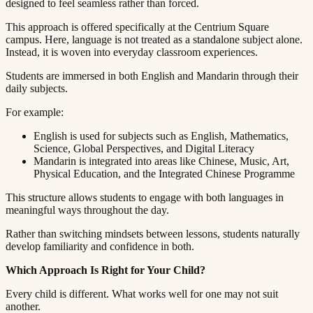
designed to feel seamless rather than forced.​​​​‌ ‍ ​‍​‍‌‍ ‌ ​‍‌‍‍‌‌‍‌ ‌‍‍‌‌‍ ‍​‍​‍​ ‍‍​‍​‍‌ ​ ‌‍​‌‌‍ ‍‌‍‍‌‌ ‌​‌ ‍‌​‍ ‍‌‍‍‌‌‍ ​‍​‍​‍ ​​‍​‍‌‍‍​‌ ​‍‌‍‌‌‌‍‌‍​‍​‍​ ‍‍​‍​‍​‍ ‌ ​ ‌ ‌​‌ ‌‌‌‍‌​‌‍‍‌‌‍ ​‍ ‌‍‍‌‌‍ ‍‌ ‌​‌‍‌‌‌‍ ‍‌ ‌​​‍ ‌‍‌‌‌‍‌​‌‍‍‌‌ ‌​​‍ ‌‍ ‌‌‍ ‌‍‌​‌‍‌‌​ ‌‌ ​​‌ ​‍‌‍‌‌‌ ​ ‌‍‌‌‌‍ ‍‌ ‌​‌‍​‌‌ ‌​‌‍‍‌‌‍ ‌‍ ‍​ ‍ ‌‍‍‌‌‍‌​​ ‌​ ‍​‌‍​‍​ ‌‍‌‍‌​​ ‌​​ ‍‌‌‍‌‌​ ‍‌​‍ ‌​ ​ ​ ‌​‌‍‌​‌‍‌​​‍ ‌​ ‌​​ ​‍​ ​ ​ ‌‍​‍ ‌​ ‍‌​ ​‍‌‍‌​​ ​‌​‍ ‌‌‍‌‌​ ​​‌‍‌‍​ ​‌‌‍‌‌​ ‍‌​ ‌‌​ ‌​‌‍​‍‌‍‌‍‌‍‌​​ ​‌​ ‍ ‌ ‌​‌ ‍‌‌ ​​‌‍‌‌​ ‌‌‍ ‍‌‍‌‌‌ ‌ ‌ ​ ​ ‍ ‌ ​​‌‍​‌‌ ‌​‌‍‍​​ ‌‌‍​ ‌‍ ‌‍ ‍‌ ‌​‌‍‌‌‌‍ ‍‌ ‌​​‍‌‌​ ‌‌‌​​‍‌‌ ‌‍‍ ‌‍‌‌‌ ‍‌​‍‌‌​ ​ ‌​‌​​‍‌‌​ ​ ‌​‌​​‍‌‌​ ​‍​ ​‍​ ​​‌‍​ ‌‍‌​​ ​ ​ ​‌​ ‌ ‌‍‌‍​ ​​​ ‌‌​ ‌‍​ ‍​​ ‍‌​‍‌‌​ ​‍​ ​‍​‍‌‌​ ‌‌‌​‌​​‍ ‍‌‍​ ‌‍‍​‌‍‍‌‌‍ ​‌‍‌​‌ ​‍‌‍‌‌‌‍ ‍​‍‌‌​ ‌‌‌​​‍‌‌ ‌‍‍ ‌‍‌‌‌ ‍‌​‍‌‌​ ​ ‌​‌​​‍‌‌​ ​ ‌​‌​​‍‌‌​ ​‍​ ​‍​ ‍‌​ ​‍‌‍‌‌​ ‍‌‌‍​‍‌‍‌​​ ‍​‌‍​‌‌‍​‍​ ​‍​ ​‌​ ​‍​‍‌‌​ ​‍​ ​‍​‍‌‌​ ‌‌‌​‌​​‍ ‍‌ ‌​‌‍‌‌‌ ‍​‌ ‌​​ ‌‍​‍‌‍​‌‌ ​ ‌‍‌‌‌‌‌‌‌ ​‍‌‍ ​​ ‌​‍‌‌​ ​‍‌​‌‍‌ ​ ‌ ‌​‌ ‌‌‌‍‌​‌‍‍‌‌‍ ​‍‌‍‌‍‍‌‌‍‌​​ ‌​ ‍​‌‍​‍​ ‌‍‌‍‌​​ ‌​​ ‍‌‌‍‌‌​ ‍‌​‍ ‌​ ​ ​ ‌​‌‍‌​‌‍‌​​‍ ‌​ ‌​​ ​‍​ ​ ​ ‌‍​‍ ‌​ ‍‌​ ​‍‌‍‌​​ ​‌​‍ ‌‌‍‌‌​ ​​‌‍‌‍​ ​‌‌‍‌‌​ ‍‌​ ‌‌​ ‌​‌‍​‍‌‍‌‍‌‍‌​​ ​‌​‍‌‍‌ ‌​‌ ‍‌‌ ​​‌‍‌‌​ ‌‌‍ ‍‌‍‌‌‌ ‌ ‌ ​ ​‍‌‍‌ ​​‌‍​‌‌ ‌​‌‍‍​​ ‌‌‍​ ‌‍ ‌‍ ‍‌ ‌​‌‍‌‌‌‍ ‍‌ ‌​​‍‌‌​ ‌‌‌​​‍‌‌ ‌‍‍ ‌‍‌‌‌ ‍‌​‍‌‌​ ​ ‌​‌​​‍‌‌​ ​ ‌​‌​​‍‌‌​ ​‍​ ​‍​ ​​‌‍​ ‌‍‌​​ ​ ​ ​‌​ ‌ ‌‍‌‍​ ​​​ ‌‌​ ‌‍​ ‍​​ ‍‌​‍‌‌​ ​‍​ ​‍​‍‌‌​ ‌‌‌​‌​​‍ ‍‌‍​ ‌‍‍​‌‍‍‌‌‍ ​‌‍‌​‌ ​‍‌‍‌‌‌‍ ‍​‍‌‌​ ‌‌‌​​‍‌‌ ‌‍‍ ‌‍‌‌‌ ‍‌​‍‌‌​ ​ ‌​‌​​‍‌‌​ ​ ‌​‌​​‍‌‌​ ​‍​ ​‍​ ‍‌​ ​‍‌‍‌‌​ ‍‌‌‍​‍‌‍‌​​ ‍​‌‍​‌‌‍​‍​ ​‍​ ​‌​ ​‍​‍‌‌​ ​‍​ ​‍​‍‌‌​ ‌‌‌​‌​​‍ ‍‌ ‌​‌‍‌‌‌ ‍​‌ ‌​​‍‌‍‌ ​​‌‍‌‌‌ ​‍‌ ​ ‌ ​​‌‍‌‌‌‍​ ‌ ‌​‌‍‍‌‌ ‌‍‌‍‌‌​ ‌‌ ​​‌ ‌‌‌‍​‍‌‍ ​‌‍‍‌‌ ​ ‌‍‍​‌‍‌‌‌‍‌​​‍​‍‌ ‌
This approach is offered specifically at the Centrium Square
campus. Here, language is not treated as a standalone subject alone.
Instead, it is woven into everyday classroom experiences.​​​​‌ ‍ ​‍​‍‌‍ ‌ ​‍‌‍‍‌‌‍‌ ‌‍‍‌‌‍ ‍​‍​‍​ ‍‍​‍​‍‌ ​ ‌‍​‌‌‍ ‍‌‍‍‌‌ ‌​‌ ‍‌​‍ ‍‌‍‍‌‌‍ ​‍​‍​‍ ​​‍​‍‌‍‍​‌ ​‍‌‍‌‌‌‍‌‍​‍​‍​ ‍‍​‍​‍​‍ ‌ ​ ‌ ‌​‌ ‌‌‌‍‌​‌‍‍‌‌‍ ​‍ ‌‍‍‌‌‍ ‍‌ ‌​‌‍‌‌‌‍ ‍‌ ‌​​‍ ‌‍‌‌‌‍‌​‌‍‍‌‌ ‌​​‍ ‌‍ ‌‌‍ ‌‍‌​‌‍‌‌​ ‌‌ ​​‌ ​‍‌‍‌‌‌ ​ ‌‍‌‌‌‍ ‍‌ ‌​‌‍​‌‌ ‌​‌‍‍‌‌‍ ‌‍ ‍​ ‍ ‌‍‍‌‌‍‌​​ ‌​ ‍​‌‍​‍​ ‌‍‌‍‌​​ ‌​​ ‍‌‌‍‌‌​ ‍‌​‍ ‌​ ​ ​ ‌​‌‍‌​‌‍‌​​‍ ‌​ ‌​​ ​‍​ ​ ​ ‌‍​‍ ‌​ ‍‌​ ​‍‌‍‌​​ ​‌​‍ ‌‌‍‌‌​ ​​‌‍‌‍​ ​‌‌‍‌‌​ ‍‌​ ‌‌​ ‌​‌‍​‍‌‍‌‍‌‍‌​​ ​‌​ ‍ ‌ ‌​‌ ‍‌‌ ​​‌‍‌‌​ ‌‌‍ ‍‌‍‌‌‌ ‌ ‌ ​ ​ ‍ ‌ ​​‌‍​‌‌ ‌​‌‍‍​​ ‌‌‍​ ‌‍ ‌‍ ‍‌ ‌​‌‍‌‌‌‍ ‍‌ ‌​​‍‌‌​ ‌‌‌​​‍‌‌ ‌‍‍ ‌‍‌‌‌ ‍‌​‍‌‌​ ​ ‌​‌​​‍‌‌​ ​ ‌​‌​​‍‌‌​ ​‍​ ​‍​ ​‌‌‍​‍​ ‌‌‌‍​ ​ ‌‌‌‍‌​​ ‌‌‌‍‌‍​ ‌‌​ ‍​‌‍‌‍​ ​ ​‍‌‌​ ​‍​ ​‍​‍‌‌​ ‌‌‌​‌​​‍ ‍‌‍​ ‌‍‍​‌‍‍‌‌‍ ​‌‍‌​‌ ​‍‌‍‌‌‌‍ ‍​‍‌‌​ ‌‌‌​​‍‌‌ ‌‍‍ ‌‍‌‌‌ ‍‌​‍‌‌​ ​ ‌​‌​​‍‌‌​ ​ ‌​‌​​‍‌‌​ ​‍​ ​‍​ ‌‍‌‍‌‍​ ‌‍​ ​ ​ ‌‌‌‍​‌‌‍​‌​ ​ ​ ​‌‌‍​‌​ ‍​​ ‌‌​‍‌‌​ ​‍​ ​‍​‍‌‌​ ‌‌‌​‌​​‍ ‍‌ ‌​‌‍‌‌‌ ‍​‌ ‌​​ ‌‍​‍‌‍​‌‌ ​ ‌‍‌‌‌‌‌‌‌ ​‍‌‍ ​​ ‌​‍‌‌​ ​‍‌​‌‍‌ ​ ‌ ‌​‌ ‌‌‌‍‌​‌‍‍‌‌‍ ​‍‌‍‌‍‍‌‌‍‌​​ ‌​ ‍​‌‍​‍​ ‌‍‌‍‌​​ ‌​​ ‍‌‌‍‌‌​ ‍‌​‍ ‌​ ​ ​ ‌​‌‍‌​‌‍‌​​‍ ‌​ ‌​​ ​‍​ ​ ​ ‌‍​‍ ‌​ ‍‌​ ​‍‌‍‌​​ ​‌​‍ ‌‌‍‌‌​ ​​‌‍‌‍​ ​‌‌‍‌‌​ ‍‌​ ‌‌​ ‌​‌‍​‍‌‍‌‍‌‍‌​​ ​‌​‍‌‍‌ ‌​‌ ‍‌‌ ​​‌‍‌‌​ ‌‌‍ ‍‌‍‌‌‌ ‌ ‌ ​ ​‍‌‍‌ ​​‌‍​‌‌ ‌​‌‍‍​​ ‌‌‍​ ‌‍ ‌‍ ‍‌ ‌​‌‍‌‌‌‍ ‍‌ ‌​​‍‌‌​ ‌‌‌​​‍‌‌ ‌‍‍ ‌‍‌‌‌ ‍‌​‍‌‌​ ​ ‌​‌​​‍‌‌​ ​ ‌​‌​​‍‌‌​ ​‍​ ​‍​ ​‌‌‍​‍​ ‌‌‌‍​ ​ ‌‌‌‍‌​​ ‌‌‌‍‌‍​ ‌‌​ ‍​‌‍‌‍​ ​ ​‍‌‌​ ​‍​ ​‍​‍‌‌​ ‌‌‌​‌​​‍ ‍‌‍​ ‌‍‍​‌‍‍‌‌‍ ​‌‍‌​‌ ​‍‌‍‌‌‌‍ ‍​‍‌‌​ ‌‌‌​​‍‌‌ ‌‍‍ ‌‍‌‌‌ ‍‌​‍‌‌​ ​ ‌​‌​​‍‌‌​ ​ ‌​‌​​‍‌‌​ ​‍​ ​‍​ ‌‍‌‍‌‍​ ‌‍​ ​ ​ ‌‌‌‍​‌‌‍​‌​ ​ ​ ​‌‌‍​‌​ ‍​​ ‌‌​‍‌‌​ ​‍​ ​‍​‍‌‌​ ‌‌‌​‌​​‍ ‍‌ ‌​‌‍‌‌‌ ‍​‌ ‌​​‍‌‍‌ ​​‌‍‌‌‌ ​‍‌ ​ ‌ ​​‌‍‌‌‌‍​ ‌ ‌​‌‍‍‌‌ ‌‍‌‍‌‌​ ‌‌ ​​‌ ‌‌‌‍​‍‌‍ ​‌‍‍‌‌ ​ ‌‍‍​‌‍‌‌‌‍‌​​‍​‍‌ ‌
Students are immersed in both English and Mandarin through their
daily subjects.​​​​‌ ‍ ​‍​‍‌‍ ‌ ​‍‌‍‍‌‌‍‌ ‌‍‍‌‌‍ ‍​‍​‍​ ‍‍​‍​‍‌ ​ ‌‍​‌‌‍ ‍‌‍‍‌‌ ‌​‌ ‍‌​‍ ‍‌‍‍‌‌‍ ​‍​‍​‍ ​​‍​‍‌‍‍​‌ ​‍‌‍‌‌‌‍‌‍​‍​‍​ ‍‍​‍​‍​‍ ‌ ​ ‌ ‌​‌ ‌‌‌‍‌​‌‍‍‌‌‍ ​‍ ‌‍‍‌‌‍ ‍‌ ‌​‌‍‌‌‌‍ ‍‌ ‌​​‍ ‌‍‌‌‌‍‌​‌‍‍‌‌ ‌​​‍ ‌‍ ‌‌‍ ‌‍‌​‌‍‌‌​ ‌‌ ​​‌ ​‍‌‍‌‌‌ ​ ‌‍‌‌‌‍ ‍‌ ‌​‌‍​‌‌ ‌​‌‍‍‌‌‍ ‌‍ ‍​ ‍ ‌‍‍‌‌‍‌​​ ‌​ ‍​‌‍​‍​ ‌‍‌‍‌​​ ‌​​ ‍‌‌‍‌‌​ ‍‌​‍ ‌​ ​ ​ ‌​‌‍‌​‌‍‌​​‍ ‌​ ‌​​ ​‍​ ​ ​ ‌‍​‍ ‌​ ‍‌​ ​‍‌‍‌​​ ​‌​‍ ‌‌‍‌‌​ ​​‌‍‌‍​ ​‌‌‍‌‌​ ‍‌​ ‌‌​ ‌​‌‍​‍‌‍‌‍‌‍‌​​ ​‌​ ‍ ‌ ‌​‌ ‍‌‌ ​​‌‍‌‌​ ‌‌‍ ‍‌‍‌‌‌ ‌ ‌ ​ ​ ‍ ‌ ​​‌‍​‌‌ ‌​‌‍‍​​ ‌‌‍​ ‌‍ ‌‍ ‍‌ ‌​‌‍‌‌‌‍ ‍‌ ‌​​‍‌‌​ ‌‌‌​​‍‌‌ ‌‍‍ ‌‍‌‌‌ ‍‌​‍‌‌​ ​ ‌​‌​​‍‌‌​ ​ ‌​‌​​‍‌‌​ ​‍​ ​‍​ ‍‌‌‍‌‍​ ​ ​ ‌​​ ‌ ​ ‌​‌‍‌​‌‍‌‌​ ​‌‌‍‌‌​ ‌‌‌‍​‌​‍‌‌​ ​‍​ ​‍​‍‌‌​ ‌‌‌​‌​​‍ ‍‌‍​ ‌‍‍​‌‍‍‌‌‍ ​‌‍‌​‌ ​‍‌‍‌‌‌‍ ‍​‍‌‌​ ‌‌‌​​‍‌‌ ‌‍‍ ‌‍‌‌‌ ‍‌​‍‌‌​ ​ ‌​‌​​‍‌‌​ ​ ‌​‌​​‍‌‌​ ​‍​ ​‍‌‍​‍​ ​​‌‍‌‌​ ​‍​ ‍​‌‍​ ‌‍‌​​ ‌‍​ ​​​ ‌ ‌‍‌‌‌‍‌‍​‍‌‌​ ​‍​ ​‍​‍‌‌​ ‌‌‌​‌​​‍ ‍‌ ‌​‌‍‌‌‌ ‍​‌ ‌​​ ‌‍​‍‌‍​‌‌ ​ ‌‍‌‌‌‌‌‌‌ ​‍‌‍ ​​ ‌​‍‌‌​ ​‍‌​‌‍‌ ​ ‌ ‌​‌ ‌‌‌‍‌​‌‍‍‌‌‍ ​‍‌‍‌‍‍‌‌‍‌​​ ‌​ ‍​‌‍​‍​ ‌‍‌‍‌​​ ‌​​ ‍‌‌‍‌‌​ ‍‌​‍ ‌​ ​ ​ ‌​‌‍‌​‌‍‌​​‍ ‌​ ‌​​ ​‍​ ​ ​ ‌‍​‍ ‌​ ‍‌​ ​‍‌‍‌​​ ​‌​‍ ‌‌‍‌‌​ ​​‌‍‌‍​ ​‌‌‍‌‌​ ‍‌​ ‌‌​ ‌​‌‍​‍‌‍‌‍‌‍‌​​ ​‌​‍‌‍‌ ‌​‌ ‍‌‌ ​​‌‍‌‌​ ‌‌‍ ‍‌‍‌‌‌ ‌ ‌ ​ ​‍‌‍‌ ​​‌‍​‌‌ ‌​‌‍‍​​ ‌‌‍​ ‌‍ ‌‍ ‍‌ ‌​‌‍‌‌‌‍ ‍‌ ‌​​‍‌‌​ ‌‌‌​​‍‌‌ ‌‍‍ ‌‍‌‌‌ ‍‌​‍‌‌​ ​ ‌​‌​​‍‌‌​ ​ ‌​‌​​‍‌‌​ ​‍​ ​‍​ ‍‌‌‍‌‍​ ​ ​ ‌​​ ‌ ​ ‌​‌‍‌​‌‍‌‌​ ​‌‌‍‌‌​ ‌‌‌‍​‌​‍‌‌​ ​‍​ ​‍​‍‌‌​ ‌‌‌​‌​​‍ ‍‌‍​ ‌‍‍​‌‍‍‌‌‍ ​‌‍‌​‌ ​‍‌‍‌‌‌‍ ‍​‍‌‌​ ‌‌‌​​‍‌‌ ‌‍‍ ‌‍‌‌‌ ‍‌​‍‌‌​ ​ ‌​‌​​‍‌‌​ ​ ‌​‌​​‍‌‌​ ​‍​ ​‍‌‍​‍​ ​​‌‍‌‌​ ​‍​ ‍​‌‍​ ‌‍‌​​ ‌‍​ ​​​ ‌ ‌‍‌‌‌‍‌‍​‍‌‌​ ​‍​ ​‍​‍‌‌​ ‌‌‌​‌​​‍ ‍‌ ‌​‌‍‌‌‌ ‍​‌ ‌​​‍‌‍‌ ​​‌‍‌‌‌ ​‍‌ ​ ‌ ​​‌‍‌‌‌‍​ ‌ ‌​‌‍‍‌‌ ‌‍‌‍‌‌​ ‌‌ ​​‌ ‌‌‌‍​‍‌‍ ​‌‍‍‌‌ ​ ‌‍‍​‌‍‌‌‌‍‌​​‍​‍‌ ‌
For example:​​​​‌ ‍ ​‍​‍‌‍ ‌ ​‍‌‍‍‌‌‍‌ ‌‍‍‌‌‍ ‍​‍​‍​ ‍‍​‍​‍‌ ​ ‌‍​‌‌‍ ‍‌‍‍‌‌ ‌​‌ ‍‌​‍ ‍‌‍‍‌‌‍ ​‍​‍​‍ ​​‍​‍‌‍‍​‌ ​‍‌‍‌‌‌‍‌‍​‍​‍​ ‍‍​‍​‍​‍ ‌ ​ ‌ ‌​‌ ‌‌‌‍‌​‌‍‍‌‌‍ ​‍ ‌‍‍‌‌‍ ‍‌ ‌​‌‍‌‌‌‍ ‍‌ ‌​​‍ ‌‍‌‌‌‍‌​‌‍‍‌‌ ‌​​‍ ‌‍ ‌‌‍ ‌‍‌​‌‍‌‌​ ‌‌ ​​‌ ​‍‌‍‌‌‌ ​ ‌‍‌‌‌‍ ‍‌ ‌​‌‍​‌‌ ‌​‌‍‍‌‌‍ ‌‍ ‍​ ‍ ‌‍‍‌‌‍‌​​ ‌​ ‍​‌‍​‍​ ‌‍‌‍‌​​ ‌​​ ‍‌‌‍‌‌​ ‍‌​‍ ‌​ ​ ​ ‌​‌‍‌​‌‍‌​​‍ ‌​ ‌​​ ​‍​ ​ ​ ‌‍​‍ ‌​ ‍‌​ ​‍‌‍‌​​ ​‌​‍ ‌‌‍‌‌​ ​​‌‍‌‍​ ​‌‌‍‌‌​ ‍‌​ ‌‌​ ‌​‌‍​‍‌‍‌‍‌‍‌​​ ​‌​ ‍ ‌ ‌​‌ ‍‌‌ ​​‌‍‌‌​ ‌‌‍ ‍‌‍‌‌‌ ‌ ‌ ​ ​ ‍ ‌ ​​‌‍​‌‌ ‌​‌‍‍​​ ‌‌‍​ ‌‍ ‌‍ ‍‌ ‌​‌‍‌‌‌‍ ‍‌ ‌​​‍‌‌​ ‌‌‌​​‍‌‌ ‌‍‍ ‌‍‌‌‌ ‍‌​‍‌‌​ ​ ‌​‌​​‍‌‌​ ​ ‌​‌​​‍‌‌​ ​‍​ ​‍​ ​‌​ ​‍‌‍​‌​ ‍‌‌‍​ ‌‍‌‌​ ‌​​ ‌‌​ ​‍​ ​​​ ‌‌‌‍​‍​‍‌‌​ ​‍​ ​‍​‍‌‌​ ‌‌‌​‌​​‍ ‍‌‍​ ‌‍‍​‌‍‍‌‌‍ ​‌‍‌​‌ ​‍‌‍‌‌‌‍ ‍​‍‌‌​ ‌‌‌​​‍‌‌ ‌‍‍ ‌‍‌‌‌ ‍‌​‍‌‌​ ​ ‌​‌​​‍‌‌​ ​ ‌​‌​​‍‌‌​ ​‍​ ​‍​ ​​​ ​‍​ ‌‌‌‍​‍​ ​‍‌‍‌‍​ ‌‍​ ​​​ ​‌​ ‍​​ ‌‍‌‍​ ​‍‌‌​ ​‍​ ​‍​‍‌‌​ ‌‌‌​‌​​‍ ‍‌ ‌​‌‍‌‌‌ ‍​‌ ‌​​ ‌‍​‍‌‍​‌‌ ​ ‌‍‌‌‌‌‌‌‌ ​‍‌‍ ​​ ‌​‍‌‌​ ​‍‌​‌‍‌ ​ ‌ ‌​‌ ‌‌‌‍‌​‌‍‍‌‌‍ ​‍‌‍‌‍‍‌‌‍‌​​ ‌​ ‍​‌‍​‍​ ‌‍‌‍‌​​ ‌​​ ‍‌‌‍‌‌​ ‍‌​‍ ‌​ ​ ​ ‌​‌‍‌​‌‍‌​​‍ ‌​ ‌​​ ​‍​ ​ ​ ‌‍​‍ ‌​ ‍‌​ ​‍‌‍‌​​ ​‌​‍ ‌‌‍‌‌​ ​​‌‍‌‍​ ​‌‌‍‌‌​ ‍‌​ ‌‌​ ‌​‌‍​‍‌‍‌‍‌‍‌​​ ​‌​‍‌‍‌ ‌​‌ ‍‌‌ ​​‌‍‌‌​ ‌‌‍ ‍‌‍‌‌‌ ‌ ‌ ​ ​‍‌‍‌ ​​‌‍​‌‌ ‌​‌‍‍​​ ‌‌‍​ ‌‍ ‌‍ ‍‌ ‌​‌‍‌‌‌‍ ‍‌ ‌​​‍‌‌​ ‌‌‌​​‍‌‌ ‌‍‍ ‌‍‌‌‌ ‍‌​‍‌‌​ ​ ‌​‌​​‍‌‌​ ​ ‌​‌​​‍‌‌​ ​‍​ ​‍​ ​‌​ ​‍‌‍​‌​ ‍‌‌‍​ ‌‍‌‌​ ‌​​ ‌‌​ ​‍​ ​​​ ‌‌‌‍​‍​‍‌‌​ ​‍​ ​‍​‍‌‌​ ‌‌‌​‌​​‍ ‍‌‍​ ‌‍‍​‌‍‍‌‌‍ ​‌‍‌​‌ ​‍‌‍‌‌‌‍ ‍​‍‌‌​ ‌‌‌​​‍‌‌ ‌‍‍ ‌‍‌‌‌ ‍‌​‍‌‌​ ​ ‌​‌​​‍‌‌​ ​ ‌​‌​​‍‌‌​ ​‍​ ​‍​ ​​​ ​‍​ ‌‌‌‍​‍​ ​‍‌‍‌‍​ ‌‍​ ​​​ ​‌​ ‍​​ ‌‍‌‍​ ​‍‌‌​ ​‍​ ​‍​‍‌‌​ ‌‌‌​‌​​‍ ‍‌ ‌​‌‍‌‌‌ ‍​‌ ‌​​‍‌‍‌ ​​‌‍‌‌‌ ​‍‌ ​ ‌ ​​‌‍‌‌‌‍​ ‌ ‌​‌‍‍‌‌ ‌‍‌‍‌‌​ ‌‌ ​​‌ ‌‌‌‍​‍‌‍ ​‌‍‍‌‌ ​ ‌‍‍​‌‍‌‌‌‍‌​​‍​‍‌ ‌
English is used for subjects such as English, Mathematics,
Science, Global Perspectives, and Digital Literacy​​​​‌ ‍ ​‍​‍‌‍ ‌ ​‍‌‍‍‌‌‍‌ ‌‍‍‌‌‍ ‍​‍​‍​ ‍‍​‍​‍‌ ​ ‌‍​‌‌‍ ‍‌‍‍‌‌ ‌​‌ ‍‌​‍ ‍‌‍‍‌‌‍ ​‍​‍​‍ ​​‍​‍‌‍‍​‌ ​‍‌‍‌‌‌‍‌‍​‍​‍​ ‍‍​‍​‍​‍ ‌ ​ ‌ ‌​‌ ‌‌‌‍‌​‌‍‍‌‌‍ ​‍ ‌‍‍‌‌‍ ‍‌ ‌​‌‍‌‌‌‍ ‍‌ ‌​​‍ ‌‍‌‌‌‍‌​‌‍‍‌‌ ‌​​‍ ‌‍ ‌‌‍ ‌‍‌​‌‍‌‌​ ‌‌ ​​‌ ​‍‌‍‌‌‌ ​ ‌‍‌‌‌‍ ‍‌ ‌​‌‍​‌‌ ‌​‌‍‍‌‌‍ ‌‍ ‍​ ‍ ‌‍‍‌‌‍‌​​ ‌​ ‍​‌‍​‍​ ‌‍‌‍‌​​ ‌​​ ‍‌‌‍‌‌​ ‍‌​‍ ‌​ ​ ​ ‌​‌‍‌​‌‍‌​​‍ ‌​ ‌​​ ​‍​ ​ ​ ‌‍​‍ ‌​ ‍‌​ ​‍‌‍‌​​ ​‌​‍ ‌‌‍‌‌​ ​​‌‍‌‍​ ​‌‌‍‌‌​ ‍‌​ ‌‌​ ‌​‌‍​‍‌‍‌‍‌‍‌​​ ​‌​ ‍ ‌ ‌​‌ ‍‌‌ ​​‌‍‌‌​ ‌‌‍ ‍‌‍‌‌‌ ‌ ‌ ​ ​ ‍ ‌ ​​‌‍​‌‌ ‌​‌‍‍​​ ‌‌‍​ ‌‍ ‌‍ ‍‌ ‌​‌‍‌‌‌‍ ‍‌ ‌​​‍‌‌​ ‌‌‌​​‍‌‌ ‌‍‍ ‌‍‌‌‌ ‍‌​‍‌‌​ ​ ‌​‌​​‍‌‌​ ​ ‌​‌​​‍‌‌​ ​‍​ ​‍‌‍​‍‌‍‌​‌‍​‌‌‍​ ​ ​​​ ‌‍​ ‌ ‌‍‌‍‌‍‌​​ ‍‌​ ​‍​ ​ ​‍‌‌​ ​‍​ ​‍​‍‌‌​ ‌‌‌​‌​​‍ ‍‌‍​ ‌‍‍​‌‍‍‌‌‍ ​‌‍‌​‌ ​‍‌‍‌‌‌‍ ‍​‍‌‌​ ‌‌‌​​‍‌‌ ‌‍‍ ‌‍‌‌‌ ‍‌​‍‌‌​ ​ ‌​‌​​‍‌‌​ ​ ‌​‌​​‍‌‌​ ​‍​ ​‍‌‍​ ​ ‌​​ ‌​​ ​‌​ ‌‌‌‍​ ​ ​​‌‍​ ​ ‌‌‌‍​‍‌‍‌‍​ ​ ​‍‌‌​ ​‍​ ​‍​‍‌‌​ ‌‌‌​‌​​‍ ‍‌ ‌​‌‍‌‌‌ ‍​‌ ‌​​ ‌‍​‍‌‍​‌‌ ​ ‌‍‌‌‌‌‌‌‌ ​‍‌‍ ​​ ‌​‍‌‌​ ​‍‌​‌‍‌ ​ ‌ ‌​‌ ‌‌‌‍‌​‌‍‍‌‌‍ ​‍‌‍‌‍‍‌‌‍‌​​ ‌​ ‍​‌‍​‍​ ‌‍‌‍‌​​ ‌​​ ‍‌‌‍‌‌​ ‍‌​‍ ‌​ ​ ​ ‌​‌‍‌​‌‍‌​​‍ ‌​ ‌​​ ​‍​ ​ ​ ‌‍​‍ ‌​ ‍‌​ ​‍‌‍‌​​ ​‌​‍ ‌‌‍‌‌​ ​​‌‍‌‍​ ​‌‌‍‌‌​ ‍‌​ ‌‌​ ‌​‌‍​‍‌‍‌‍‌‍‌​​ ​‌​‍‌‍‌ ‌​‌ ‍‌‌ ​​‌‍‌‌​ ‌‌‍ ‍‌‍‌‌‌ ‌ ‌ ​ ​‍‌‍‌ ​​‌‍​‌‌ ‌​‌‍‍​​ ‌‌‍​ ‌‍ ‌‍ ‍‌ ‌​‌‍‌‌‌‍ ‍‌ ‌​​‍‌‌​ ‌‌‌​​‍‌‌ ‌‍‍ ‌‍‌‌‌ ‍‌​‍‌‌​ ​ ‌​‌​​‍‌‌​ ​ ‌​‌​​‍‌‌​ ​‍​ ​‍‌‍​‍‌‍‌​‌‍​‌‌‍​ ​ ​​​ ‌‍​ ‌ ‌‍‌‍‌‍‌​​ ‍‌​ ​‍​ ​ ​‍‌‌​ ​‍​ ​‍​‍‌‌​ ‌‌‌​‌​​‍ ‍‌‍​ ‌‍‍​‌‍‍‌‌‍ ​‌‍‌​‌ ​‍‌‍‌‌‌‍ ‍​‍‌‌​ ‌‌‌​​‍‌‌ ‌‍‍ ‌‍‌‌‌ ‍‌​‍‌‌​ ​ ‌​‌​​‍‌‌​ ​ ‌​‌​​‍‌‌​ ​‍​ ​‍‌‍​ ​ ‌​​ ‌​​ ​‌​ ‌‌‌‍​ ​ ​​‌‍​ ​ ‌‌‌‍​‍‌‍‌‍​ ​ ​‍‌‌​ ​‍​ ​‍​‍‌‌​ ‌‌‌​‌​​‍ ‍‌ ‌​‌‍‌‌‌ ‍​‌ ‌​​‍‌‍‌ ​​‌‍‌‌‌ ​‍‌ ​ ‌ ​​‌‍‌‌‌‍​ ‌ ‌​‌‍‍‌‌ ‌‍‌‍‌‌​ ‌‌ ​​‌ ‌‌‌‍​‍‌‍ ​‌‍‍‌‌ ​ ‌‍‍​‌‍‌‌‌‍‌​​‍​‍‌ ‌
Mandarin is integrated into areas like Chinese, Music, Art,
Physical Education, and the Integrated Chinese Programme​​​​‌ ‍ ​‍​‍‌‍ ‌ ​‍‌‍‍‌‌‍‌ ‌‍‍‌‌‍ ‍​‍​‍​ ‍‍​‍​‍‌ ​ ‌‍​‌‌‍ ‍‌‍‍‌‌ ‌​‌ ‍‌​‍ ‍‌‍‍‌‌‍ ​‍​‍​‍ ​​‍​‍‌‍‍​‌ ​‍‌‍‌‌‌‍‌‍​‍​‍​ ‍‍​‍​‍​‍ ‌ ​ ‌ ‌​‌ ‌‌‌‍‌​‌‍‍‌‌‍ ​‍ ‌‍‍‌‌‍ ‍‌ ‌​‌‍‌‌‌‍ ‍‌ ‌​​‍ ‌‍‌‌‌‍‌​‌‍‍‌‌ ‌​​‍ ‌‍ ‌‌‍ ‌‍‌​‌‍‌‌​ ‌‌ ​​‌ ​‍‌‍‌‌‌ ​ ‌‍‌‌‌‍ ‍‌ ‌​‌‍​‌‌ ‌​‌‍‍‌‌‍ ‌‍ ‍​ ‍ ‌‍‍‌‌‍‌​​ ‌​ ‍​‌‍​‍​ ‌‍‌‍‌​​ ‌​​ ‍‌‌‍‌‌​ ‍‌​‍ ‌​ ​ ​ ‌​‌‍‌​‌‍‌​​‍ ‌​ ‌​​ ​‍​ ​ ​ ‌‍​‍ ‌​ ‍‌​ ​‍‌‍‌​​ ​‌​‍ ‌‌‍‌‌​ ​​‌‍‌‍​ ​‌‌‍‌‌​ ‍‌​ ‌‌​ ‌​‌‍​‍‌‍‌‍‌‍‌​​ ​‌​ ‍ ‌ ‌​‌ ‍‌‌ ​​‌‍‌‌​ ‌‌‍ ‍‌‍‌‌‌ ‌ ‌ ​ ​ ‍ ‌ ​​‌‍​‌‌ ‌​‌‍‍​​ ‌‌‍​ ‌‍ ‌‍ ‍‌ ‌​‌‍‌‌‌‍ ‍‌ ‌​​‍‌‌​ ‌‌‌​​‍‌‌ ‌‍‍ ‌‍‌‌‌ ‍‌​‍‌‌​ ​ ‌​‌​​‍‌‌​ ​ ‌​‌​​‍‌‌​ ​‍​ ​‍​ ‌​​ ‍‌​ ​‌​ ​‌​ ​‌‌‍​ ​ ‌​​ ​ ‌‍​‍‌‍‌‍‌‍​ ‌‍‌‍​‍‌‌​ ​‍​ ​‍​‍‌‌​ ‌‌‌​‌​​‍ ‍‌‍​ ‌‍‍​‌‍‍‌‌‍ ​‌‍‌​‌ ​‍‌‍‌‌‌‍ ‍​‍‌‌​ ‌‌‌​​‍‌‌ ‌‍‍ ‌‍‌‌‌ ‍‌​‍‌‌​ ​ ‌​‌​​‍‌‌​ ​ ‌​‌​​‍‌‌​ ​‍​ ​‍​ ‌​​ ‌‍​ ​‌‌‍​‍​ ​ ‌‍‌‌​ ‌‌​ ​‍​ ​‍​ ‌‌​ ‍​‌‍​ ​‍‌‌​ ​‍​ ​‍​‍‌‌​ ‌‌‌​‌​​‍ ‍‌ ‌​‌‍‌‌‌ ‍​‌ ‌​​ ‌‍​‍‌‍​‌‌ ​ ‌‍‌‌‌‌‌‌‌ ​‍‌‍ ​​ ‌​‍‌‌​ ​‍‌​‌‍‌ ​ ‌ ‌​‌ ‌‌‌‍‌​‌‍‍‌‌‍ ​‍‌‍‌‍‍‌‌‍‌​​ ‌​ ‍​‌‍​‍​ ‌‍‌‍‌​​ ‌​​ ‍‌‌‍‌‌​ ‍‌​‍ ‌​ ​ ​ ‌​‌‍‌​‌‍‌​​‍ ‌​ ‌​​ ​‍​ ​ ​ ‌‍​‍ ‌​ ‍‌​ ​‍‌‍‌​​ ​‌​‍ ‌‌‍‌‌​ ​​‌‍‌‍​ ​‌‌‍‌‌​ ‍‌​ ‌‌​ ‌​‌‍​‍‌‍‌‍‌‍‌​​ ​‌​‍‌‍‌ ‌​‌ ‍‌‌ ​​‌‍‌‌​ ‌‌‍ ‍‌‍‌‌‌ ‌ ‌ ​ ​‍‌‍‌ ​​‌‍​‌‌ ‌​‌‍‍​​ ‌‌‍​ ‌‍ ‌‍ ‍‌ ‌​‌‍‌‌‌‍ ‍‌ ‌​​‍‌‌​ ‌‌‌​​‍‌‌ ‌‍‍ ‌‍‌‌‌ ‍‌​‍‌‌​ ​ ‌​‌​​‍‌‌​ ​ ‌​‌​​‍‌‌​ ​‍​ ​‍​ ‌​​ ‍‌​ ​‌​ ​‌​ ​‌‌‍​ ​ ‌​​ ​ ‌‍​‍‌‍‌‍‌‍​ ‌‍‌‍​‍‌‌​ ​‍​ ​‍​‍‌‌​ ‌‌‌​‌​​‍ ‍‌‍​ ‌‍‍​‌‍‍‌‌‍ ​‌‍‌​‌ ​‍‌‍‌‌‌‍ ‍​‍‌‌​ ‌‌‌​​‍‌‌ ‌‍‍ ‌‍‌‌‌ ‍‌​‍‌‌​ ​ ‌​‌​​‍‌‌​ ​ ‌​‌​​‍‌‌​ ​‍​ ​‍​ ‌​​ ‌‍​ ​‌‌‍​‍​ ​ ‌‍‌‌​ ‌‌​ ​‍​ ​‍​ ‌‌​ ‍​‌‍​ ​‍‌‌​ ​‍​ ​‍​‍‌‌​ ‌‌‌​‌​​‍ ‍‌ ‌​‌‍‌‌‌ ‍​‌ ‌​​‍‌‍‌ ​​‌‍‌‌‌ ​‍‌ ​ ‌ ​​‌‍‌‌‌‍​ ‌ ‌​‌‍‍‌‌ ‌‍‌‍‌‌​ ‌‌ ​​‌ ‌‌‌‍​‍‌‍ ​‌‍‍‌‌ ​ ‌‍‍​‌‍‌‌‌‍‌​​‍​‍‌ ‌
This structure allows students to engage with both languages in
meaningful ways throughout the day.​​​​‌ ‍ ​‍​‍‌‍ ‌ ​‍‌‍‍‌‌‍‌ ‌‍‍‌‌‍ ‍​‍​‍​ ‍‍​‍​‍‌ ​ ‌‍​‌‌‍ ‍‌‍‍‌‌ ‌​‌ ‍‌​‍ ‍‌‍‍‌‌‍ ​‍​‍​‍ ​​‍​‍‌‍‍​‌ ​‍‌‍‌‌‌‍‌‍​‍​‍​ ‍‍​‍​‍​‍ ‌ ​ ‌ ‌​‌ ‌‌‌‍‌​‌‍‍‌‌‍ ​‍ ‌‍‍‌‌‍ ‍‌ ‌​‌‍‌‌‌‍ ‍‌ ‌​​‍ ‌‍‌‌‌‍‌​‌‍‍‌‌ ‌​​‍ ‌‍ ‌‌‍ ‌‍‌​‌‍‌‌​ ‌‌ ​​‌ ​‍‌‍‌‌‌ ​ ‌‍‌‌‌‍ ‍‌ ‌​‌‍​‌‌ ‌​‌‍‍‌‌‍ ‌‍ ‍​ ‍ ‌‍‍‌‌‍‌​​ ‌​ ‍​‌‍​‍​ ‌‍‌‍‌​​ ‌​​ ‍‌‌‍‌‌​ ‍‌​‍ ‌​ ​ ​ ‌​‌‍‌​‌‍‌​​‍ ‌​ ‌​​ ​‍​ ​ ​ ‌‍​‍ ‌​ ‍‌​ ​‍‌‍‌​​ ​‌​‍ ‌‌‍‌‌​ ​​‌‍‌‍​ ​‌‌‍‌‌​ ‍‌​ ‌‌​ ‌​‌‍​‍‌‍‌‍‌‍‌​​ ​‌​ ‍ ‌ ‌​‌ ‍‌‌ ​​‌‍‌‌​ ‌‌‍ ‍‌‍‌‌‌ ‌ ‌ ​ ​ ‍ ‌ ​​‌‍​‌‌ ‌​‌‍‍​​ ‌‌‍​ ‌‍ ‌‍ ‍‌ ‌​‌‍‌‌‌‍ ‍‌ ‌​​‍‌‌​ ‌‌‌​​‍‌‌ ‌‍‍ ‌‍‌‌‌ ‍‌​‍‌‌​ ​ ‌​‌​​‍‌‌​ ​ ‌​‌​​‍‌‌​ ​‍​ ​‍​ ​​​ ​‌​ ​‌​ ‌‌​ ‍‌​ ​‍‌‍‌‍​ ​​‌‍​ ​ ‌‍​ ​‌​ ‌ ​‍‌‌​ ​‍​ ​‍​‍‌‌​ ‌‌‌​‌​​‍ ‍‌‍​ ‌‍‍​‌‍‍‌‌‍ ​‌‍‌​‌ ​‍‌‍‌‌‌‍ ‍​‍‌‌​ ‌‌‌​​‍‌‌ ‌‍‍ ‌‍‌‌‌ ‍‌​‍‌‌​ ​ ‌​‌​​‍‌‌​ ​ ‌​‌​​‍‌‌​ ​‍​ ​‍​ ‌‌‌‍​‌​ ‌‌​ ‍​​ ​​​ ‍​​ ​‍‌‍​ ​ ‌​‌‍‌​​ ‌ ​ ‍​​‍‌‌​ ​‍​ ​‍​‍‌‌​ ‌‌‌​‌​​‍ ‍‌ ‌​‌‍‌‌‌ ‍​‌ ‌​​ ‌‍​‍‌‍​‌‌ ​ ‌‍‌‌‌‌‌‌‌ ​‍‌‍ ​​ ‌​‍‌‌​ ​‍‌​‌‍‌ ​ ‌ ‌​‌ ‌‌‌‍‌​‌‍‍‌‌‍ ​‍‌‍‌‍‍‌‌‍‌​​ ‌​ ‍​‌‍​‍​ ‌‍‌‍‌​​ ‌​​ ‍‌‌‍‌‌​ ‍‌​‍ ‌​ ​ ​ ‌​‌‍‌​‌‍‌​​‍ ‌​ ‌​​ ​‍​ ​ ​ ‌‍​‍ ‌​ ‍‌​ ​‍‌‍‌​​ ​‌​‍ ‌‌‍‌‌​ ​​‌‍‌‍​ ​‌‌‍‌‌​ ‍‌​ ‌‌​ ‌​‌‍​‍‌‍‌‍‌‍‌​​ ​‌​‍‌‍‌ ‌​‌ ‍‌‌ ​​‌‍‌‌​ ‌‌‍ ‍‌‍‌‌‌ ‌ ‌ ​ ​‍‌‍‌ ​​‌‍​‌‌ ‌​‌‍‍​​ ‌‌‍​ ‌‍ ‌‍ ‍‌ ‌​‌‍‌‌‌‍ ‍‌ ‌​​‍‌‌​ ‌‌‌​​‍‌‌ ‌‍‍ ‌‍‌‌‌ ‍‌​‍‌‌​ ​ ‌​‌​​‍‌‌​ ​ ‌​‌​​‍‌‌​ ​‍​ ​‍​ ​​​ ​‌​ ​‌​ ‌‌​ ‍‌​ ​‍‌‍‌‍​ ​​‌‍​ ​ ‌‍​ ​‌​ ‌ ​‍‌‌​ ​‍​ ​‍​‍‌‌​ ‌‌‌​‌​​‍ ‍‌‍​ ‌‍‍​‌‍‍‌‌‍ ​‌‍‌​‌ ​‍‌‍‌‌‌‍ ‍​‍‌‌​ ‌‌‌​​‍‌‌ ‌‍‍ ‌‍‌‌‌ ‍‌​‍‌‌​ ​ ‌​‌​​‍‌‌​ ​ ‌​‌​​‍‌‌​ ​‍​ ​‍​ ‌‌‌‍​‌​ ‌‌​ ‍​​ ​​​ ‍​​ ​‍‌‍​ ​ ‌​‌‍‌​​ ‌ ​ ‍​​‍‌‌​ ​‍​ ​‍​‍‌‌​ ‌‌‌​‌​​‍ ‍‌ ‌​‌‍‌‌‌ ‍​‌ ‌​​‍‌‍‌ ​​‌‍‌‌‌ ​‍‌ ​ ‌ ​​‌‍‌‌‌‍​ ‌ ‌​‌‍‍‌‌ ‌‍‌‍‌‌​ ‌‌ ​​‌ ‌‌‌‍​‍‌‍ ​‌‍‍‌‌ ​ ‌‍‍​‌‍‌‌‌‍‌​​‍​‍‌ ‌
Rather than switching mindsets between lessons, students naturally
develop familiarity and confidence in both.​​​​‌ ‍ ​‍​‍‌‍ ‌ ​‍‌‍‍‌‌‍‌ ‌‍‍‌‌‍ ‍​‍​‍​ ‍‍​‍​‍‌ ​ ‌‍​‌‌‍ ‍‌‍‍‌‌ ‌​‌ ‍‌​‍ ‍‌‍‍‌‌‍ ​‍​‍​‍ ​​‍​‍‌‍‍​‌ ​‍‌‍‌‌‌‍‌‍​‍​‍​ ‍‍​‍​‍​‍ ‌ ​ ‌ ‌​‌ ‌‌‌‍‌​‌‍‍‌‌‍ ​‍ ‌‍‍‌‌‍ ‍‌ ‌​‌‍‌‌‌‍ ‍‌ ‌​​‍ ‌‍‌‌‌‍‌​‌‍‍‌‌ ‌​​‍ ‌‍ ‌‌‍ ‌‍‌​‌‍‌‌​ ‌‌ ​​‌ ​‍‌‍‌‌‌ ​ ‌‍‌‌‌‍ ‍‌ ‌​‌‍​‌‌ ‌​‌‍‍‌‌‍ ‌‍ ‍​ ‍ ‌‍‍‌‌‍‌​​ ‌​ ‍​‌‍​‍​ ‌‍‌‍‌​​ ‌​​ ‍‌‌‍‌‌​ ‍‌​‍ ‌​ ​ ​ ‌​‌‍‌​‌‍‌​​‍ ‌​ ‌​​ ​‍​ ​ ​ ‌‍​‍ ‌​ ‍‌​ ​‍‌‍‌​​ ​‌​‍ ‌‌‍‌‌​ ​​‌‍‌‍​ ​‌‌‍‌‌​ ‍‌​ ‌‌​ ‌​‌‍​‍‌‍‌‍‌‍‌​​ ​‌​ ‍ ‌ ‌​‌ ‍‌‌ ​​‌‍‌‌​ ‌‌‍ ‍‌‍‌‌‌ ‌ ‌ ​ ​ ‍ ‌ ​​‌‍​‌‌ ‌​‌‍‍​​ ‌‌‍​ ‌‍ ‌‍ ‍‌ ‌​‌‍‌‌‌‍ ‍‌ ‌​​‍‌‌​ ‌‌‌​​‍‌‌ ‌‍‍ ‌‍‌‌‌ ‍‌​‍‌‌​ ​ ‌​‌​​‍‌‌​ ​ ‌​‌​​‍‌‌​ ​‍​ ​‍​ ‍​​ ‌‌​ ​ ​ ​ ​ ​‌‌‍‌‌‌‍​‍​ ​‌​ ‌‌‌‍‌‍​ ​‍​ ‌ ​‍‌‌​ ​‍​ ​‍​‍‌‌​ ‌‌‌​‌​​‍ ‍‌‍​ ‌‍‍​‌‍‍‌‌‍ ​‌‍‌​‌ ​‍‌‍‌‌‌‍ ‍​‍‌‌​ ‌‌‌​​‍‌‌ ‌‍‍ ‌‍‌‌‌ ‍‌​‍‌‌​ ​ ‌​‌​​‍‌‌​ ​ ‌​‌​​‍‌‌​ ​‍​ ​‍​ ​​​ ​ ​ ‌‌​ ​‍‌‍‌‍​ ​​​ ‍‌​ ​‍‌‍​‍‌‍​‍‌‍‌​‌‍​‍​‍‌‌​ ​‍​ ​‍​‍‌‌​ ‌‌‌​‌​​‍ ‍‌ ‌​‌‍‌‌‌ ‍​‌ ‌​​ ‌‍​‍‌‍​‌‌ ​ ‌‍‌‌‌‌‌‌‌ ​‍‌‍ ​​ ‌​‍‌‌​ ​‍‌​‌‍‌ ​ ‌ ‌​‌ ‌‌‌‍‌​‌‍‍‌‌‍ ​‍‌‍‌‍‍‌‌‍‌​​ ‌​ ‍​‌‍​‍​ ‌‍‌‍‌​​ ‌​​ ‍‌‌‍‌‌​ ‍‌​‍ ‌​ ​ ​ ‌​‌‍‌​‌‍‌​​‍ ‌​ ‌​​ ​‍​ ​ ​ ‌‍​‍ ‌​ ‍‌​ ​‍‌‍‌​​ ​‌​‍ ‌‌‍‌‌​ ​​‌‍‌‍​ ​‌‌‍‌‌​ ‍‌​ ‌‌​ ‌​‌‍​‍‌‍‌‍‌‍‌​​ ​‌​‍‌‍‌ ‌​‌ ‍‌‌ ​​‌‍‌‌​ ‌‌‍ ‍‌‍‌‌‌ ‌ ‌ ​ ​‍‌‍‌ ​​‌‍​‌‌ ‌​‌‍‍​​ ‌‌‍​ ‌‍ ‌‍ ‍‌ ‌​‌‍‌‌‌‍ ‍‌ ‌​​‍‌‌​ ‌‌‌​​‍‌‌ ‌‍‍ ‌‍‌‌‌ ‍‌​‍‌‌​ ​ ‌​‌​​‍‌‌​ ​ ‌​‌​​‍‌‌​ ​‍​ ​‍​ ‍​​ ‌‌​ ​ ​ ​ ​ ​‌‌‍‌‌‌‍​‍​ ​‌​ ‌‌‌‍‌‍​ ​‍​ ‌ ​‍‌‌​ ​‍​ ​‍​‍‌‌​ ‌‌‌​‌​​‍ ‍‌‍​ ‌‍‍​‌‍‍‌‌‍ ​‌‍‌​‌ ​‍‌‍‌‌‌‍ ‍​‍‌‌​ ‌‌‌​​‍‌‌ ‌‍‍ ‌‍‌‌‌ ‍‌​‍‌‌​ ​ ‌​‌​​‍‌‌​ ​ ‌​‌​​‍‌‌​ ​‍​ ​‍​ ​​​ ​ ​ ‌‌​ ​‍‌‍‌‍​ ​​​ ‍‌​ ​‍‌‍​‍‌‍​‍‌‍‌​‌‍​‍​‍‌‌​ ​‍​ ​‍​‍‌‌​ ‌‌‌​‌​​‍ ‍‌ ‌​‌‍‌‌‌ ‍​‌ ‌​​‍‌‍‌ ​​‌‍‌‌‌ ​‍‌ ​ ‌ ​​‌‍‌‌‌‍​ ‌ ‌​‌‍‍‌‌ ‌‍‌‍‌‌​ ‌‌ ​​‌ ‌‌‌‍​‍‌‍ ​‌‍‍‌‌ ​ ‌‍‍​‌‍‌‌‌‍‌​​‍​‍‌ ‌
Which Approach Is Right for Your Child?​​​​‌ ‍ ​‍​‍‌‍ ‌ ​‍‌‍‍‌‌‍‌ ‌‍‍‌‌‍ ‍​‍​‍​ ‍‍​‍​‍‌ ​ ‌‍​‌‌‍ ‍‌‍‍‌‌ ‌​‌ ‍‌​‍ ‍‌‍‍‌‌‍ ​‍​‍​‍ ​​‍​‍‌‍‍​‌ ​‍‌‍‌‌‌‍‌‍​‍​‍​ ‍‍​‍​‍​‍ ‌ ​ ‌ ‌​‌ ‌‌‌‍‌​‌‍‍‌‌‍ ​‍ ‌‍‍‌‌‍ ‍‌ ‌​‌‍‌‌‌‍ ‍‌ ‌​​‍ ‌‍‌‌‌‍‌​‌‍‍‌‌ ‌​​‍ ‌‍ ‌‌‍ ‌‍‌​‌‍‌‌​ ‌‌ ​​‌ ​‍‌‍‌‌‌ ​ ‌‍‌‌‌‍ ‍‌ ‌​‌‍​‌‌ ‌​‌‍‍‌‌‍ ‌‍ ‍​ ‍ ‌‍‍‌‌‍‌​​ ‌​ ‍​‌‍​‍​ ‌‍‌‍‌​​ ‌​​ ‍‌‌‍‌‌​ ‍‌​‍ ‌​ ​ ​ ‌​‌‍‌​‌‍‌​​‍ ‌​ ‌​​ ​‍​ ​ ​ ‌‍​‍ ‌​ ‍‌​ ​‍‌‍‌​​ ​‌​‍ ‌‌‍‌‌​ ​​‌‍‌‍​ ​‌‌‍‌‌​ ‍‌​ ‌‌​ ‌​‌‍​‍‌‍‌‍‌‍‌​​ ​‌​ ‍ ‌ ‌​‌ ‍‌‌ ​​‌‍‌‌​ ‌‌‍ ‍‌‍‌‌‌ ‌ ‌ ​ ​ ‍ ‌ ​​‌‍​‌‌ ‌​‌‍‍​​ ‌‌‍​ ‌‍ ‌‍ ‍‌ ‌​‌‍‌‌‌‍ ‍‌ ‌​​‍‌‌​ ‌‌‌​​‍‌‌ ‌‍‍ ‌‍‌‌‌ ‍‌​‍‌‌​ ​ ‌​‌​​‍‌‌​ ​ ‌​‌​​‍‌‌​ ​‍​ ​‍​ ‍​​ ‌‌​ ‌​​ ​‌‌‍​ ‌‍‌‍​ ​‍‌‍‌‌​ ‍‌​ ‌‌​ ‍​​ ‍‌​‍‌‌​ ​‍​ ​‍​‍‌‌​ ‌‌‌​‌​​‍ ‍‌‍​ ‌‍‍​‌‍‍‌‌‍ ​‌‍‌​‌ ​‍‌‍‌‌‌‍ ‍​‍‌‌​ ‌‌‌​​‍‌‌ ‌‍‍ ‌‍‌‌‌ ‍‌​‍‌‌​ ​ ‌​‌​​‍‌‌​ ​ ‌​‌​​‍‌‌​ ​‍​ ​‍​ ‌​​ ‍​​ ​ ​ ​‌​ ‍‌​ ‌‌​ ‌ ​ ​ ‌‍‌‍​ ‍‌​ ‌‌​ ​‍​‍‌‌​ ​‍​ ​‍​‍‌‌​ ‌‌‌​‌​​‍ ‍‌ ‌​‌‍‌‌‌ ‍​‌ ‌​​ ‌‍​‍‌‍​‌‌ ​ ‌‍‌‌‌‌‌‌‌ ​‍‌‍ ​​ ‌​‍‌‌​ ​‍‌​‌‍‌ ​ ‌ ‌​‌ ‌‌‌‍‌​‌‍‍‌‌‍ ​‍‌‍‌‍‍‌‌‍‌​​ ‌​ ‍​‌‍​‍​ ‌‍‌‍‌​​ ‌​​ ‍‌‌‍‌‌​ ‍‌​‍ ‌​ ​ ​ ‌​‌‍‌​‌‍‌​​‍ ‌​ ‌​​ ​‍​ ​ ​ ‌‍​‍ ‌​ ‍‌​ ​‍‌‍‌​​ ​‌​‍ ‌‌‍‌‌​ ​​‌‍‌‍​ ​‌‌‍‌‌​ ‍‌​ ‌‌​ ‌​‌‍​‍‌‍‌‍‌‍‌​​ ​‌​‍‌‍‌ ‌​‌ ‍‌‌ ​​‌‍‌‌​ ‌‌‍ ‍‌‍‌‌‌ ‌ ‌ ​ ​‍‌‍‌ ​​‌‍​‌‌ ‌​‌‍‍​​ ‌‌‍​ ‌‍ ‌‍ ‍‌ ‌​‌‍‌‌‌‍ ‍‌ ‌​​‍‌‌​ ‌‌‌​​‍‌‌ ‌‍‍ ‌‍‌‌‌ ‍‌​‍‌‌​ ​ ‌​‌​​‍‌‌​ ​ ‌​‌​​‍‌‌​ ​‍​ ​‍​ ‍​​ ‌‌​ ‌​​ ​‌‌‍​ ‌‍‌‍​ ​‍‌‍‌‌​ ‍‌​ ‌‌​ ‍​​ ‍‌​‍‌‌​ ​‍​ ​‍​‍‌‌​ ‌‌‌​‌​​‍ ‍‌‍​ ‌‍‍​‌‍‍‌‌‍ ​‌‍‌​‌ ​‍‌‍‌‌‌‍ ‍​‍‌‌​ ‌‌‌​​‍‌‌ ‌‍‍ ‌‍‌‌‌ ‍‌​‍‌‌​ ​ ‌​‌​​‍‌‌​ ​ ‌​‌​​‍‌‌​ ​‍​ ​‍​ ‌​​ ‍​​ ​ ​ ​‌​ ‍‌​ ‌‌​ ‌ ​ ​ ‌‍‌‍​ ‍‌​ ‌‌​ ​‍​‍‌‌​ ​‍​ ​‍​‍‌‌​ ‌‌‌​‌​​‍ ‍‌ ‌​‌‍‌‌‌ ‍​‌ ‌​​‍‌‍‌ ​​‌‍‌‌‌ ​‍‌ ​ ‌ ​​‌‍‌‌‌‍​ ‌ ‌​‌‍‍‌‌ ‌‍‌‍‌‌​ ‌‌ ​​‌ ‌‌‌‍​‍‌‍ ​‌‍‍‌‌ ​ ‌‍‍​‌‍‌‌‌‍‌​​‍​‍‌ ‌
Every child is different. What works well for one may not suit
another.​​​​‌ ‍ ​‍​‍‌‍ ‌ ​‍‌‍‍‌‌‍‌ ‌‍‍‌‌‍ ‍​‍​‍​ ‍‍​‍​‍‌ ​ ‌‍​‌‌‍ ‍‌‍‍‌‌ ‌​‌ ‍‌​‍ ‍‌‍‍‌‌‍ ​‍​‍​‍ ​​‍​‍‌‍‍​‌ ​‍‌‍‌‌‌‍‌‍​‍​‍​ ‍‍​‍​‍​‍ ‌ ​ ‌ ‌​‌ ‌‌‌‍‌​‌‍‍‌‌‍ ​‍ ‌‍‍‌‌‍ ‍‌ ‌​‌‍‌‌‌‍ ‍‌ ‌​​‍ ‌‍‌‌‌‍‌​‌‍‍‌‌ ‌​​‍ ‌‍ ‌‌‍ ‌‍‌​‌‍‌‌​ ‌‌ ​​‌ ​‍‌‍‌‌‌ ​ ‌‍‌‌‌‍ ‍‌ ‌​‌‍​‌‌ ‌​‌‍‍‌‌‍ ‌‍ ‍​ ‍ ‌‍‍‌‌‍‌​​ ‌​ ‍​‌‍​‍​ ‌‍‌‍‌​​ ‌​​ ‍‌‌‍‌‌​ ‍‌​‍ ‌​ ​ ​ ‌​‌‍‌​‌‍‌​​‍ ‌​ ‌​​ ​‍​ ​ ​ ‌‍​‍ ‌​ ‍‌​ ​‍‌‍‌​​ ​‌​‍ ‌‌‍‌‌​ ​​‌‍‌‍​ ​‌‌‍‌‌​ ‍‌​ ‌‌​ ‌​‌‍​‍‌‍‌‍‌‍‌​​ ​‌​ ‍ ‌ ‌​‌ ‍‌‌ ​​‌‍‌‌​ ‌‌‍ ‍‌‍‌‌‌ ‌ ‌ ​ ​ ‍ ‌ ​​‌‍​‌‌ ‌​‌‍‍​​ ‌‌‍​ ‌‍ ‌‍ ‍‌ ‌​‌‍‌‌‌‍ ‍‌ ‌​​‍‌‌​ ‌‌‌​​‍‌‌ ‌‍‍ ‌‍‌‌‌ ‍‌​‍‌‌​ ​ ‌​‌​​‍‌‌​ ​ ‌​‌​​‍‌‌​ ​‍​ ​‍‌‍​‌‌‍​ ​ ​ ​ ​ ​ ​​‌‍​ ‌‍‌​​ ‍‌‌‍‌‌​ ‌‍​ ​‌​ ‌‍​‍‌‌​ ​‍​ ​‍​‍‌‌​ ‌‌‌​‌​​‍ ‍‌‍​ ‌‍‍​‌‍‍‌‌‍ ​‌‍‌​‌ ​‍‌‍‌‌‌‍ ‍​‍‌‌​ ‌‌‌​​‍‌‌ ‌‍‍ ‌‍‌‌‌ ‍‌​‍‌‌​ ​ ‌​‌​​‍‌‌​ ​ ‌​‌​​‍‌‌​ ​‍​ ​‍​ ‌ ​ ​‌‌‍‌‍‌‍‌‌‌‍​ ‌‍​ ​ ​​‌‍​ ‌‍​‍​ ‍‌‌‍​‌​ ​ ​‍‌‌​ ​‍​ ​‍​‍‌‌​ ‌‌‌​‌​​‍ ‍‌ ‌​‌‍‌‌‌ ‍​‌ ‌​​ ‌‍​‍‌‍​‌‌ ​ ‌‍‌‌‌‌‌‌‌ ​‍‌‍ ​​ ‌​‍‌‌​ ​‍‌​‌‍‌ ​ ‌ ‌​‌ ‌‌‌‍‌​‌‍‍‌‌‍ ​‍‌‍‌‍‍‌‌‍‌​​ ‌​ ‍​‌‍​‍​ ‌‍‌‍‌​​ ‌​​ ‍‌‌‍‌‌​ ‍‌​‍ ‌​ ​ ​ ‌​‌‍‌​‌‍‌​​‍ ‌​ ‌​​ ​‍​ ​ ​ ‌‍​‍ ‌​ ‍‌​ ​‍‌‍‌​​ ​‌​‍ ‌‌‍‌‌​ ​​‌‍‌‍​ ​‌‌‍‌‌​ ‍‌​ ‌‌​ ‌​‌‍​‍‌‍‌‍‌‍‌​​ ​‌​‍‌‍‌ ‌​‌ ‍‌‌ ​​‌‍‌‌​ ‌‌‍ ‍‌‍‌‌‌ ‌ ‌ ​ ​‍‌‍‌ ​​‌‍​‌‌ ‌​‌‍‍​​ ‌‌‍​ ‌‍ ‌‍ ‍‌ ‌​‌‍‌‌‌‍ ‍‌ ‌​​‍‌‌​ ‌‌‌​​‍‌‌ ‌‍‍ ‌‍‌‌‌ ‍‌​‍‌‌​ ​ ‌​‌​​‍‌‌​ ​ ‌​‌​​‍‌‌​ ​‍​ ​‍‌‍​‌‌‍​ ​ ​ ​ ​ ​ ​​‌‍​ ‌‍‌​​ ‍‌‌‍‌‌​ ‌‍​ ​‌​ ‌‍​‍‌‌​ ​‍​ ​‍​‍‌‌​ ‌‌‌​‌​​‍ ‍‌‍​ ‌‍‍​‌‍‍‌‌‍ ​‌‍‌​‌ ​‍‌‍‌‌‌‍ ‍​‍‌‌​ ‌‌‌​​‍‌‌ ‌‍‍ ‌‍‌‌‌ ‍‌​‍‌‌​ ​ ‌​‌​​‍‌‌​ ​ ‌​‌​​‍‌‌​ ​‍​ ​‍​ ‌ ​ ​‌‌‍‌‍‌‍‌‌‌‍​ ‌‍​ ​ ​​‌‍​ ‌‍​‍​ ‍‌‌‍​‌​ ​ ​‍‌‌​ ​‍​ ​‍​‍‌‌​ ‌‌‌​‌​​‍ ‍‌ ‌​‌‍‌‌‌ ‍​‌ ‌​​‍‌‍‌ ​​‌‍‌‌‌ ​‍‌ ​ ‌ ​​‌‍‌‌‌‍​ ‌ ‌​‌‍‍‌‌ ‌‍‌‍‌‌​ ‌‌ ​​‌ ‌‌‌‍​‍‌‍ ​‌‍‍‌‌ ​ ‌‍‍​‌‍‌‌‌‍‌​​‍​‍‌ ‌