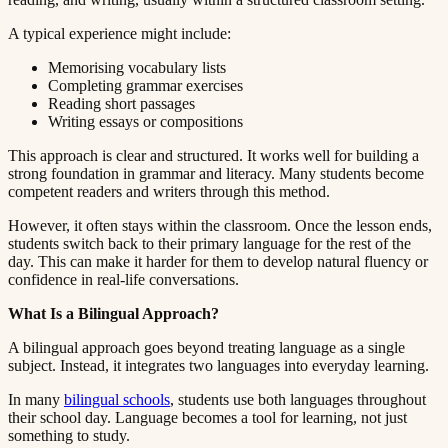
A typical experience might include:​​​​‌ ‍ ​‍​‍‌‍ ‌ ​‍‌‍‍‌‌‍‌ ‌‍‍‌‌‍ ‍​‍​‍​ ‍‍​‍​‍‌ ​ ‌‍​‌‌‍ ‍‌‍‍‌‌ ‌​‌ ‍‌​‍ ‍‌‍‍‌‌‍ ​‍​‍​‍ ​​‍​‍‌‍‍​‌ ​‍‌‍‌‌‌‍‌‍​‍​‍​ ‍‍​‍​‍​‍ ‌ ​ ‌ ‌​‌ ‌‌‌‍‌​‌‍‍‌‌‍ ​‍ ‌‍‍‌‌‍ ‍‌ ‌​‌‍‌‌‌‍ ‍‌ ‌​​‍ ‌‍‌‌‌‍‌​‌‍‍‌‌ ‌​​‍ ‌‍ ‌‌‍ ‌‍‌​‌‍‌‌​ ‌‌ ​​‌ ​‍‌‍‌‌‌ ​ ‌‍‌‌‌‍ ‍‌ ‌​‌‍​‌‌ ‌​‌‍‍‌‌‍ ‌‍ ‍​ ‍ ‌‍‍‌‌‍‌​​ ‌​ ‍​‌‍​‍​ ‌‍‌‍‌​​ ‌​​ ‍‌‌‍‌‌​ ‍‌​‍ ‌​ ​ ​ ‌​‌‍‌​‌‍‌​​‍ ‌​ ‌​​ ​‍​ ​ ​ ‌‍​‍ ‌​ ‍‌​ ​‍‌‍‌​​ ​‌​‍ ‌‌‍‌‌​ ​​‌‍‌‍​ ​‌‌‍‌‌​ ‍‌​ ‌‌​ ‌​‌‍​‍‌‍‌‍‌‍‌​​ ​‌​ ‍ ‌ ‌​‌ ‍‌‌ ​​‌‍‌‌​ ‌‌‍ ‍‌‍‌‌‌ ‌ ‌ ​ ​ ‍ ‌ ​​‌‍​‌‌ ‌​‌‍‍​​ ‌‌‍​ ‌‍ ‌‍ ‍‌ ‌​‌‍‌‌‌‍ ‍‌ ‌​​‍‌‌​ ‌‌‌​​‍‌‌ ‌‍‍ ‌‍‌‌‌ ‍‌​‍‌‌​ ​ ‌​‌​​‍‌‌​ ​ ‌​‌​​‍‌‌​ ​‍​ ​‍​ ​ ​ ​ ​ ‌​‌‍‌​‌‍‌​‌‍‌​​ ‍​‌‍​‍​ ‌ ​ ‌ ​ ​‍​ ‌‌​‍‌‌​ ​‍​ ​‍​‍‌‌​ ‌‌‌​‌​​‍ ‍‌‍​ ‌‍‍​‌‍‍‌‌‍ ​‌‍‌​‌ ​‍‌‍‌‌‌‍ ‍​‍‌‌​ ‌‌‌​​‍‌‌ ‌‍‍ ‌‍‌‌‌ ‍‌​‍‌‌​ ​ ‌​‌​​‍‌‌​ ​ ‌​‌​​‍‌‌​ ​‍​ ​‍​ ‍​‌‍‌‍​ ‌​​ ‌ ​ ​​‌‍‌‌​ ​​‌‍​‌​ ​ ​ ‌‍​ ​ ​ ​‍​‍‌‌​ ​‍​ ​‍​‍‌‌​ ‌‌‌​‌​​‍ ‍‌ ‌​‌‍‌‌‌ ‍​‌ ‌​​ ‌‍​‍‌‍​‌‌ ​ ‌‍‌‌‌‌‌‌‌ ​‍‌‍ ​​ ‌​‍‌‌​ ​‍‌​‌‍‌ ​ ‌ ‌​‌ ‌‌‌‍‌​‌‍‍‌‌‍ ​‍‌‍‌‍‍‌‌‍‌​​ ‌​ ‍​‌‍​‍​ ‌‍‌‍‌​​ ‌​​ ‍‌‌‍‌‌​ ‍‌​‍ ‌​ ​ ​ ‌​‌‍‌​‌‍‌​​‍ ‌​ ‌​​ ​‍​ ​ ​ ‌‍​‍ ‌​ ‍‌​ ​‍‌‍‌​​ ​‌​‍ ‌‌‍‌‌​ ​​‌‍‌‍​ ​‌‌‍‌‌​ ‍‌​ ‌‌​ ‌​‌‍​‍‌‍‌‍‌‍‌​​ ​‌​‍‌‍‌ ‌​‌ ‍‌‌ ​​‌‍‌‌​ ‌‌‍ ‍‌‍‌‌‌ ‌ ‌ ​ ​‍‌‍‌ ​​‌‍​‌‌ ‌​‌‍‍​​ ‌‌‍​ ‌‍ ‌‍ ‍‌ ‌​‌‍‌‌‌‍ ‍‌ ‌​​‍‌‌​ ‌‌‌​​‍‌‌ ‌‍‍ ‌‍‌‌‌ ‍‌​‍‌‌​ ​ ‌​‌​​‍‌‌​ ​ ‌​‌​​‍‌‌​ ​‍​ ​‍​ ​ ​ ​ ​ ‌​‌‍‌​‌‍‌​‌‍‌​​ ‍​‌‍​‍​ ‌ ​ ‌ ​ ​‍​ ‌‌​‍‌‌​ ​‍​ ​‍​‍‌‌​ ‌‌‌​‌​​‍ ‍‌‍​ ‌‍‍​‌‍‍‌‌‍ ​‌‍‌​‌ ​‍‌‍‌‌‌‍ ‍​‍‌‌​ ‌‌‌​​‍‌‌ ‌‍‍ ‌‍‌‌‌ ‍‌​‍‌‌​ ​ ‌​‌​​‍‌‌​ ​ ‌​‌​​‍‌‌​ ​‍​ ​‍​ ‍​‌‍‌‍​ ‌​​ ‌ ​ ​​‌‍‌‌​ ​​‌‍​‌​ ​ ​ ‌‍​ ​ ​ ​‍​‍‌‌​ ​‍​ ​‍​‍‌‌​ ‌‌‌​‌​​‍ ‍‌ ‌​‌‍‌‌‌ ‍​‌ ‌​​‍‌‍‌ ​​‌‍‌‌‌ ​‍‌ ​ ‌ ​​‌‍‌‌‌‍​ ‌ ‌​‌‍‍‌‌ ‌‍‌‍‌‌​ ‌‌ ​​‌ ‌‌‌‍​‍‌‍ ​‌‍‍‌‌ ​ ‌‍‍​‌‍‌‌‌‍‌​​‍​‍‌ ‌
Memorising vocabulary lists​​​​‌ ‍ ​‍​‍‌‍ ‌ ​‍‌‍‍‌‌‍‌ ‌‍‍‌‌‍ ‍​‍​‍​ ‍‍​‍​‍‌ ​ ‌‍​‌‌‍ ‍‌‍‍‌‌ ‌​‌ ‍‌​‍ ‍‌‍‍‌‌‍ ​‍​‍​‍ ​​‍​‍‌‍‍​‌ ​‍‌‍‌‌‌‍‌‍​‍​‍​ ‍‍​‍​‍​‍ ‌ ​ ‌ ‌​‌ ‌‌‌‍‌​‌‍‍‌‌‍ ​‍ ‌‍‍‌‌‍ ‍‌ ‌​‌‍‌‌‌‍ ‍‌ ‌​​‍ ‌‍‌‌‌‍‌​‌‍‍‌‌ ‌​​‍ ‌‍ ‌‌‍ ‌‍‌​‌‍‌‌​ ‌‌ ​​‌ ​‍‌‍‌‌‌ ​ ‌‍‌‌‌‍ ‍‌ ‌​‌‍​‌‌ ‌​‌‍‍‌‌‍ ‌‍ ‍​ ‍ ‌‍‍‌‌‍‌​​ ‌​ ‍​‌‍​‍​ ‌‍‌‍‌​​ ‌​​ ‍‌‌‍‌‌​ ‍‌​‍ ‌​ ​ ​ ‌​‌‍‌​‌‍‌​​‍ ‌​ ‌​​ ​‍​ ​ ​ ‌‍​‍ ‌​ ‍‌​ ​‍‌‍‌​​ ​‌​‍ ‌‌‍‌‌​ ​​‌‍‌‍​ ​‌‌‍‌‌​ ‍‌​ ‌‌​ ‌​‌‍​‍‌‍‌‍‌‍‌​​ ​‌​ ‍ ‌ ‌​‌ ‍‌‌ ​​‌‍‌‌​ ‌‌‍ ‍‌‍‌‌‌ ‌ ‌ ​ ​ ‍ ‌ ​​‌‍​‌‌ ‌​‌‍‍​​ ‌‌‍​ ‌‍ ‌‍ ‍‌ ‌​‌‍‌‌‌‍ ‍‌ ‌​​‍‌‌​ ‌‌‌​​‍‌‌ ‌‍‍ ‌‍‌‌‌ ‍‌​‍‌‌​ ​ ‌​‌​​‍‌‌​ ​ ‌​‌​​‍‌‌​ ​‍​ ​‍​ ‌‍‌‍​‌​ ‍​​ ​​‌‍​‌‌‍‌‍​ ‍​​ ​‌​ ​ ​ ​ ​ ‌‍​ ‍​​‍‌‌​ ​‍​ ​‍​‍‌‌​ ‌‌‌​‌​​‍ ‍‌‍​ ‌‍‍​‌‍‍‌‌‍ ​‌‍‌​‌ ​‍‌‍‌‌‌‍ ‍​‍‌‌​ ‌‌‌​​‍‌‌ ‌‍‍ ‌‍‌‌‌ ‍‌​‍‌‌​ ​ ‌​‌​​‍‌‌​ ​ ‌​‌​​‍‌‌​ ​‍​ ​‍​ ​​​ ​​​ ‌​​ ​​​ ‌‌​ ​‌​ ​‍​ ‍​‌‍‌‌​ ​​​ ‌‌​ ​​​‍‌‌​ ​‍​ ​‍​‍‌‌​ ‌‌‌​‌​​‍ ‍‌ ‌​‌‍‌‌‌ ‍​‌ ‌​​ ‌‍​‍‌‍​‌‌ ​ ‌‍‌‌‌‌‌‌‌ ​‍‌‍ ​​ ‌​‍‌‌​ ​‍‌​‌‍‌ ​ ‌ ‌​‌ ‌‌‌‍‌​‌‍‍‌‌‍ ​‍‌‍‌‍‍‌‌‍‌​​ ‌​ ‍​‌‍​‍​ ‌‍‌‍‌​​ ‌​​ ‍‌‌‍‌‌​ ‍‌​‍ ‌​ ​ ​ ‌​‌‍‌​‌‍‌​​‍ ‌​ ‌​​ ​‍​ ​ ​ ‌‍​‍ ‌​ ‍‌​ ​‍‌‍‌​​ ​‌​‍ ‌‌‍‌‌​ ​​‌‍‌‍​ ​‌‌‍‌‌​ ‍‌​ ‌‌​ ‌​‌‍​‍‌‍‌‍‌‍‌​​ ​‌​‍‌‍‌ ‌​‌ ‍‌‌ ​​‌‍‌‌​ ‌‌‍ ‍‌‍‌‌‌ ‌ ‌ ​ ​‍‌‍‌ ​​‌‍​‌‌ ‌​‌‍‍​​ ‌‌‍​ ‌‍ ‌‍ ‍‌ ‌​‌‍‌‌‌‍ ‍‌ ‌​​‍‌‌​ ‌‌‌​​‍‌‌ ‌‍‍ ‌‍‌‌‌ ‍‌​‍‌‌​ ​ ‌​‌​​‍‌‌​ ​ ‌​‌​​‍‌‌​ ​‍​ ​‍​ ‌‍‌‍​‌​ ‍​​ ​​‌‍​‌‌‍‌‍​ ‍​​ ​‌​ ​ ​ ​ ​ ‌‍​ ‍​​‍‌‌​ ​‍​ ​‍​‍‌‌​ ‌‌‌​‌​​‍ ‍‌‍​ ‌‍‍​‌‍‍‌‌‍ ​‌‍‌​‌ ​‍‌‍‌‌‌‍ ‍​‍‌‌​ ‌‌‌​​‍‌‌ ‌‍‍ ‌‍‌‌‌ ‍‌​‍‌‌​ ​ ‌​‌​​‍‌‌​ ​ ‌​‌​​‍‌‌​ ​‍​ ​‍​ ​​​ ​​​ ‌​​ ​​​ ‌‌​ ​‌​ ​‍​ ‍​‌‍‌‌​ ​​​ ‌‌​ ​​​‍‌‌​ ​‍​ ​‍​‍‌‌​ ‌‌‌​‌​​‍ ‍‌ ‌​‌‍‌‌‌ ‍​‌ ‌​​‍‌‍‌ ​​‌‍‌‌‌ ​‍‌ ​ ‌ ​​‌‍‌‌‌‍​ ‌ ‌​‌‍‍‌‌ ‌‍‌‍‌‌​ ‌‌ ​​‌ ‌‌‌‍​‍‌‍ ​‌‍‍‌‌ ​ ‌‍‍​‌‍‌‌‌‍‌​​‍​‍‌ ‌
Completing grammar exercises​​​​‌ ‍ ​‍​‍‌‍ ‌ ​‍‌‍‍‌‌‍‌ ‌‍‍‌‌‍ ‍​‍​‍​ ‍‍​‍​‍‌ ​ ‌‍​‌‌‍ ‍‌‍‍‌‌ ‌​‌ ‍‌​‍ ‍‌‍‍‌‌‍ ​‍​‍​‍ ​​‍​‍‌‍‍​‌ ​‍‌‍‌‌‌‍‌‍​‍​‍​ ‍‍​‍​‍​‍ ‌ ​ ‌ ‌​‌ ‌‌‌‍‌​‌‍‍‌‌‍ ​‍ ‌‍‍‌‌‍ ‍‌ ‌​‌‍‌‌‌‍ ‍‌ ‌​​‍ ‌‍‌‌‌‍‌​‌‍‍‌‌ ‌​​‍ ‌‍ ‌‌‍ ‌‍‌​‌‍‌‌​ ‌‌ ​​‌ ​‍‌‍‌‌‌ ​ ‌‍‌‌‌‍ ‍‌ ‌​‌‍​‌‌ ‌​‌‍‍‌‌‍ ‌‍ ‍​ ‍ ‌‍‍‌‌‍‌​​ ‌​ ‍​‌‍​‍​ ‌‍‌‍‌​​ ‌​​ ‍‌‌‍‌‌​ ‍‌​‍ ‌​ ​ ​ ‌​‌‍‌​‌‍‌​​‍ ‌​ ‌​​ ​‍​ ​ ​ ‌‍​‍ ‌​ ‍‌​ ​‍‌‍‌​​ ​‌​‍ ‌‌‍‌‌​ ​​‌‍‌‍​ ​‌‌‍‌‌​ ‍‌​ ‌‌​ ‌​‌‍​‍‌‍‌‍‌‍‌​​ ​‌​ ‍ ‌ ‌​‌ ‍‌‌ ​​‌‍‌‌​ ‌‌‍ ‍‌‍‌‌‌ ‌ ‌ ​ ​ ‍ ‌ ​​‌‍​‌‌ ‌​‌‍‍​​ ‌‌‍​ ‌‍ ‌‍ ‍‌ ‌​‌‍‌‌‌‍ ‍‌ ‌​​‍‌‌​ ‌‌‌​​‍‌‌ ‌‍‍ ‌‍‌‌‌ ‍‌​‍‌‌​ ​ ‌​‌​​‍‌‌​ ​ ‌​‌​​‍‌‌​ ​‍​ ​‍‌‍​‌​ ‍​​ ‍‌‌‍​ ‌‍​ ​ ‌‍​ ​ ​ ​‌​ ​‌​ ‌‌​ ​ ‌‍‌​​‍‌‌​ ​‍​ ​‍​‍‌‌​ ‌‌‌​‌​​‍ ‍‌‍​ ‌‍‍​‌‍‍‌‌‍ ​‌‍‌​‌ ​‍‌‍‌‌‌‍ ‍​‍‌‌​ ‌‌‌​​‍‌‌ ‌‍‍ ‌‍‌‌‌ ‍‌​‍‌‌​ ​ ‌​‌​​‍‌‌​ ​ ‌​‌​​‍‌‌​ ​‍​ ​‍‌‍​‌‌‍​‍‌‍‌​​ ‍​​ ‍‌‌‍‌‌​ ‍‌​ ​‍​ ‍‌​ ‌‍‌‍‌‍‌‍‌​​‍‌‌​ ​‍​ ​‍​‍‌‌​ ‌‌‌​‌​​‍ ‍‌ ‌​‌‍‌‌‌ ‍​‌ ‌​​ ‌‍​‍‌‍​‌‌ ​ ‌‍‌‌‌‌‌‌‌ ​‍‌‍ ​​ ‌​‍‌‌​ ​‍‌​‌‍‌ ​ ‌ ‌​‌ ‌‌‌‍‌​‌‍‍‌‌‍ ​‍‌‍‌‍‍‌‌‍‌​​ ‌​ ‍​‌‍​‍​ ‌‍‌‍‌​​ ‌​​ ‍‌‌‍‌‌​ ‍‌​‍ ‌​ ​ ​ ‌​‌‍‌​‌‍‌​​‍ ‌​ ‌​​ ​‍​ ​ ​ ‌‍​‍ ‌​ ‍‌​ ​‍‌‍‌​​ ​‌​‍ ‌‌‍‌‌​ ​​‌‍‌‍​ ​‌‌‍‌‌​ ‍‌​ ‌‌​ ‌​‌‍​‍‌‍‌‍‌‍‌​​ ​‌​‍‌‍‌ ‌​‌ ‍‌‌ ​​‌‍‌‌​ ‌‌‍ ‍‌‍‌‌‌ ‌ ‌ ​ ​‍‌‍‌ ​​‌‍​‌‌ ‌​‌‍‍​​ ‌‌‍​ ‌‍ ‌‍ ‍‌ ‌​‌‍‌‌‌‍ ‍‌ ‌​​‍‌‌​ ‌‌‌​​‍‌‌ ‌‍‍ ‌‍‌‌‌ ‍‌​‍‌‌​ ​ ‌​‌​​‍‌‌​ ​ ‌​‌​​‍‌‌​ ​‍​ ​‍‌‍​‌​ ‍​​ ‍‌‌‍​ ‌‍​ ​ ‌‍​ ​ ​ ​‌​ ​‌​ ‌‌​ ​ ‌‍‌​​‍‌‌​ ​‍​ ​‍​‍‌‌​ ‌‌‌​‌​​‍ ‍‌‍​ ‌‍‍​‌‍‍‌‌‍ ​‌‍‌​‌ ​‍‌‍‌‌‌‍ ‍​‍‌‌​ ‌‌‌​​‍‌‌ ‌‍‍ ‌‍‌‌‌ ‍‌​‍‌‌​ ​ ‌​‌​​‍‌‌​ ​ ‌​‌​​‍‌‌​ ​‍​ ​‍‌‍​‌‌‍​‍‌‍‌​​ ‍​​ ‍‌‌‍‌‌​ ‍‌​ ​‍​ ‍‌​ ‌‍‌‍‌‍‌‍‌​​‍‌‌​ ​‍​ ​‍​‍‌‌​ ‌‌‌​‌​​‍ ‍‌ ‌​‌‍‌‌‌ ‍​‌ ‌​​‍‌‍‌ ​​‌‍‌‌‌ ​‍‌ ​ ‌ ​​‌‍‌‌‌‍​ ‌ ‌​‌‍‍‌‌ ‌‍‌‍‌‌​ ‌‌ ​​‌ ‌‌‌‍​‍‌‍ ​‌‍‍‌‌ ​ ‌‍‍​‌‍‌‌‌‍‌​​‍​‍‌ ‌
Reading short passages​​​​‌ ‍ ​‍​‍‌‍ ‌ ​‍‌‍‍‌‌‍‌ ‌‍‍‌‌‍ ‍​‍​‍​ ‍‍​‍​‍‌ ​ ‌‍​‌‌‍ ‍‌‍‍‌‌ ‌​‌ ‍‌​‍ ‍‌‍‍‌‌‍ ​‍​‍​‍ ​​‍​‍‌‍‍​‌ ​‍‌‍‌‌‌‍‌‍​‍​‍​ ‍‍​‍​‍​‍ ‌ ​ ‌ ‌​‌ ‌‌‌‍‌​‌‍‍‌‌‍ ​‍ ‌‍‍‌‌‍ ‍‌ ‌​‌‍‌‌‌‍ ‍‌ ‌​​‍ ‌‍‌‌‌‍‌​‌‍‍‌‌ ‌​​‍ ‌‍ ‌‌‍ ‌‍‌​‌‍‌‌​ ‌‌ ​​‌ ​‍‌‍‌‌‌ ​ ‌‍‌‌‌‍ ‍‌ ‌​‌‍​‌‌ ‌​‌‍‍‌‌‍ ‌‍ ‍​ ‍ ‌‍‍‌‌‍‌​​ ‌​ ‍​‌‍​‍​ ‌‍‌‍‌​​ ‌​​ ‍‌‌‍‌‌​ ‍‌​‍ ‌​ ​ ​ ‌​‌‍‌​‌‍‌​​‍ ‌​ ‌​​ ​‍​ ​ ​ ‌‍​‍ ‌​ ‍‌​ ​‍‌‍‌​​ ​‌​‍ ‌‌‍‌‌​ ​​‌‍‌‍​ ​‌‌‍‌‌​ ‍‌​ ‌‌​ ‌​‌‍​‍‌‍‌‍‌‍‌​​ ​‌​ ‍ ‌ ‌​‌ ‍‌‌ ​​‌‍‌‌​ ‌‌‍ ‍‌‍‌‌‌ ‌ ‌ ​ ​ ‍ ‌ ​​‌‍​‌‌ ‌​‌‍‍​​ ‌‌‍​ ‌‍ ‌‍ ‍‌ ‌​‌‍‌‌‌‍ ‍‌ ‌​​‍‌‌​ ‌‌‌​​‍‌‌ ‌‍‍ ‌‍‌‌‌ ‍‌​‍‌‌​ ​ ‌​‌​​‍‌‌​ ​ ‌​‌​​‍‌‌​ ​‍​ ​‍​ ‌ ‌‍‌​​ ‍​‌‍‌‍​ ‌‌​ ​ ​ ‌‍​ ​‍‌‍‌‌​ ‌‍‌‍‌‌‌‍​ ​‍‌‌​ ​‍​ ​‍​‍‌‌​ ‌‌‌​‌​​‍ ‍‌‍​ ‌‍‍​‌‍‍‌‌‍ ​‌‍‌​‌ ​‍‌‍‌‌‌‍ ‍​‍‌‌​ ‌‌‌​​‍‌‌ ‌‍‍ ‌‍‌‌‌ ‍‌​‍‌‌​ ​ ‌​‌​​‍‌‌​ ​ ‌​‌​​‍‌‌​ ​‍​ ​‍‌‍​‍‌‍​ ​ ​‌​ ‍​​ ‌‍‌‍‌‍​ ‍​‌‍​‍‌‍​ ​ ​‌​ ​‍​ ​ ​‍‌‌​ ​‍​ ​‍​‍‌‌​ ‌‌‌​‌​​‍ ‍‌ ‌​‌‍‌‌‌ ‍​‌ ‌​​ ‌‍​‍‌‍​‌‌ ​ ‌‍‌‌‌‌‌‌‌ ​‍‌‍ ​​ ‌​‍‌‌​ ​‍‌​‌‍‌ ​ ‌ ‌​‌ ‌‌‌‍‌​‌‍‍‌‌‍ ​‍‌‍‌‍‍‌‌‍‌​​ ‌​ ‍​‌‍​‍​ ‌‍‌‍‌​​ ‌​​ ‍‌‌‍‌‌​ ‍‌​‍ ‌​ ​ ​ ‌​‌‍‌​‌‍‌​​‍ ‌​ ‌​​ ​‍​ ​ ​ ‌‍​‍ ‌​ ‍‌​ ​‍‌‍‌​​ ​‌​‍ ‌‌‍‌‌​ ​​‌‍‌‍​ ​‌‌‍‌‌​ ‍‌​ ‌‌​ ‌​‌‍​‍‌‍‌‍‌‍‌​​ ​‌​‍‌‍‌ ‌​‌ ‍‌‌ ​​‌‍‌‌​ ‌‌‍ ‍‌‍‌‌‌ ‌ ‌ ​ ​‍‌‍‌ ​​‌‍​‌‌ ‌​‌‍‍​​ ‌‌‍​ ‌‍ ‌‍ ‍‌ ‌​‌‍‌‌‌‍ ‍‌ ‌​​‍‌‌​ ‌‌‌​​‍‌‌ ‌‍‍ ‌‍‌‌‌ ‍‌​‍‌‌​ ​ ‌​‌​​‍‌‌​ ​ ‌​‌​​‍‌‌​ ​‍​ ​‍​ ‌ ‌‍‌​​ ‍​‌‍‌‍​ ‌‌​ ​ ​ ‌‍​ ​‍‌‍‌‌​ ‌‍‌‍‌‌‌‍​ ​‍‌‌​ ​‍​ ​‍​‍‌‌​ ‌‌‌​‌​​‍ ‍‌‍​ ‌‍‍​‌‍‍‌‌‍ ​‌‍‌​‌ ​‍‌‍‌‌‌‍ ‍​‍‌‌​ ‌‌‌​​‍‌‌ ‌‍‍ ‌‍‌‌‌ ‍‌​‍‌‌​ ​ ‌​‌​​‍‌‌​ ​ ‌​‌​​‍‌‌​ ​‍​ ​‍‌‍​‍‌‍​ ​ ​‌​ ‍​​ ‌‍‌‍‌‍​ ‍​‌‍​‍‌‍​ ​ ​‌​ ​‍​ ​ ​‍‌‌​ ​‍​ ​‍​‍‌‌​ ‌‌‌​‌​​‍ ‍‌ ‌​‌‍‌‌‌ ‍​‌ ‌​​‍‌‍‌ ​​‌‍‌‌‌ ​‍‌ ​ ‌ ​​‌‍‌‌‌‍​ ‌ ‌​‌‍‍‌‌ ‌‍‌‍‌‌​ ‌‌ ​​‌ ‌‌‌‍​‍‌‍ ​‌‍‍‌‌ ​ ‌‍‍​‌‍‌‌‌‍‌​​‍​‍‌ ‌
Writing essays or compositions​​​​‌ ‍ ​‍​‍‌‍ ‌ ​‍‌‍‍‌‌‍‌ ‌‍‍‌‌‍ ‍​‍​‍​ ‍‍​‍​‍‌ ​ ‌‍​‌‌‍ ‍‌‍‍‌‌ ‌​‌ ‍‌​‍ ‍‌‍‍‌‌‍ ​‍​‍​‍ ​​‍​‍‌‍‍​‌ ​‍‌‍‌‌‌‍‌‍​‍​‍​ ‍‍​‍​‍​‍ ‌ ​ ‌ ‌​‌ ‌‌‌‍‌​‌‍‍‌‌‍ ​‍ ‌‍‍‌‌‍ ‍‌ ‌​‌‍‌‌‌‍ ‍‌ ‌​​‍ ‌‍‌‌‌‍‌​‌‍‍‌‌ ‌​​‍ ‌‍ ‌‌‍ ‌‍‌​‌‍‌‌​ ‌‌ ​​‌ ​‍‌‍‌‌‌ ​ ‌‍‌‌‌‍ ‍‌ ‌​‌‍​‌‌ ‌​‌‍‍‌‌‍ ‌‍ ‍​ ‍ ‌‍‍‌‌‍‌​​ ‌​ ‍​‌‍​‍​ ‌‍‌‍‌​​ ‌​​ ‍‌‌‍‌‌​ ‍‌​‍ ‌​ ​ ​ ‌​‌‍‌​‌‍‌​​‍ ‌​ ‌​​ ​‍​ ​ ​ ‌‍​‍ ‌​ ‍‌​ ​‍‌‍‌​​ ​‌​‍ ‌‌‍‌‌​ ​​‌‍‌‍​ ​‌‌‍‌‌​ ‍‌​ ‌‌​ ‌​‌‍​‍‌‍‌‍‌‍‌​​ ​‌​ ‍ ‌ ‌​‌ ‍‌‌ ​​‌‍‌‌​ ‌‌‍ ‍‌‍‌‌‌ ‌ ‌ ​ ​ ‍ ‌ ​​‌‍​‌‌ ‌​‌‍‍​​ ‌‌‍​ ‌‍ ‌‍ ‍‌ ‌​‌‍‌‌‌‍ ‍‌ ‌​​‍‌‌​ ‌‌‌​​‍‌‌ ‌‍‍ ‌‍‌‌‌ ‍‌​‍‌‌​ ​ ‌​‌​​‍‌‌​ ​ ‌​‌​​‍‌‌​ ​‍​ ​‍‌‍​‌‌‍​‌​ ​​‌‍‌​​ ‌​​ ‌‍​ ​‍​ ​‌‌‍‌‍​ ‌‍​ ‌​​ ‍​​‍‌‌​ ​‍​ ​‍​‍‌‌​ ‌‌‌​‌​​‍ ‍‌‍​ ‌‍‍​‌‍‍‌‌‍ ​‌‍‌​‌ ​‍‌‍‌‌‌‍ ‍​‍‌‌​ ‌‌‌​​‍‌‌ ‌‍‍ ‌‍‌‌‌ ‍‌​‍‌‌​ ​ ‌​‌​​‍‌‌​ ​ ‌​‌​​‍‌‌​ ​‍​ ​‍‌‍‌‌​ ​ ‌‍‌​​ ‌​​ ​ ‌‍‌‌​ ​​​ ‍​​ ‌‌​ ‌‌​ ​‌​ ‌‌​‍‌‌​ ​‍​ ​‍​‍‌‌​ ‌‌‌​‌​​‍ ‍‌ ‌​‌‍‌‌‌ ‍​‌ ‌​​ ‌‍​‍‌‍​‌‌ ​ ‌‍‌‌‌‌‌‌‌ ​‍‌‍ ​​ ‌​‍‌‌​ ​‍‌​‌‍‌ ​ ‌ ‌​‌ ‌‌‌‍‌​‌‍‍‌‌‍ ​‍‌‍‌‍‍‌‌‍‌​​ ‌​ ‍​‌‍​‍​ ‌‍‌‍‌​​ ‌​​ ‍‌‌‍‌‌​ ‍‌​‍ ‌​ ​ ​ ‌​‌‍‌​‌‍‌​​‍ ‌​ ‌​​ ​‍​ ​ ​ ‌‍​‍ ‌​ ‍‌​ ​‍‌‍‌​​ ​‌​‍ ‌‌‍‌‌​ ​​‌‍‌‍​ ​‌‌‍‌‌​ ‍‌​ ‌‌​ ‌​‌‍​‍‌‍‌‍‌‍‌​​ ​‌​‍‌‍‌ ‌​‌ ‍‌‌ ​​‌‍‌‌​ ‌‌‍ ‍‌‍‌‌‌ ‌ ‌ ​ ​‍‌‍‌ ​​‌‍​‌‌ ‌​‌‍‍​​ ‌‌‍​ ‌‍ ‌‍ ‍‌ ‌​‌‍‌‌‌‍ ‍‌ ‌​​‍‌‌​ ‌‌‌​​‍‌‌ ‌‍‍ ‌‍‌‌‌ ‍‌​‍‌‌​ ​ ‌​‌​​‍‌‌​ ​ ‌​‌​​‍‌‌​ ​‍​ ​‍‌‍​‌‌‍​‌​ ​​‌‍‌​​ ‌​​ ‌‍​ ​‍​ ​‌‌‍‌‍​ ‌‍​ ‌​​ ‍​​‍‌‌​ ​‍​ ​‍​‍‌‌​ ‌‌‌​‌​​‍ ‍‌‍​ ‌‍‍​‌‍‍‌‌‍ ​‌‍‌​‌ ​‍‌‍‌‌‌‍ ‍​‍‌‌​ ‌‌‌​​‍‌‌ ‌‍‍ ‌‍‌‌‌ ‍‌​‍‌‌​ ​ ‌​‌​​‍‌‌​ ​ ‌​‌​​‍‌‌​ ​‍​ ​‍‌‍‌‌​ ​ ‌‍‌​​ ‌​​ ​ ‌‍‌‌​ ​​​ ‍​​ ‌‌​ ‌‌​ ​‌​ ‌‌​‍‌‌​ ​‍​ ​‍​‍‌‌​ ‌‌‌​‌​​‍ ‍‌ ‌​‌‍‌‌‌ ‍​‌ ‌​​‍‌‍‌ ​​‌‍‌‌‌ ​‍‌ ​ ‌ ​​‌‍‌‌‌‍​ ‌ ‌​‌‍‍‌‌ ‌‍‌‍‌‌​ ‌‌ ​​‌ ‌‌‌‍​‍‌‍ ​‌‍‍‌‌ ​ ‌‍‍​‌‍‌‌‌‍‌​​‍​‍‌ ‌
This approach is clear and structured. It works well for building a
strong foundation in grammar and literacy. Many students become
competent readers and writers through this method.​​​​‌ ‍ ​‍​‍‌‍ ‌ ​‍‌‍‍‌‌‍‌ ‌‍‍‌‌‍ ‍​‍​‍​ ‍‍​‍​‍‌ ​ ‌‍​‌‌‍ ‍‌‍‍‌‌ ‌​‌ ‍‌​‍ ‍‌‍‍‌‌‍ ​‍​‍​‍ ​​‍​‍‌‍‍​‌ ​‍‌‍‌‌‌‍‌‍​‍​‍​ ‍‍​‍​‍​‍ ‌ ​ ‌ ‌​‌ ‌‌‌‍‌​‌‍‍‌‌‍ ​‍ ‌‍‍‌‌‍ ‍‌ ‌​‌‍‌‌‌‍ ‍‌ ‌​​‍ ‌‍‌‌‌‍‌​‌‍‍‌‌ ‌​​‍ ‌‍ ‌‌‍ ‌‍‌​‌‍‌‌​ ‌‌ ​​‌ ​‍‌‍‌‌‌ ​ ‌‍‌‌‌‍ ‍‌ ‌​‌‍​‌‌ ‌​‌‍‍‌‌‍ ‌‍ ‍​ ‍ ‌‍‍‌‌‍‌​​ ‌​ ‍​‌‍​‍​ ‌‍‌‍‌​​ ‌​​ ‍‌‌‍‌‌​ ‍‌​‍ ‌​ ​ ​ ‌​‌‍‌​‌‍‌​​‍ ‌​ ‌​​ ​‍​ ​ ​ ‌‍​‍ ‌​ ‍‌​ ​‍‌‍‌​​ ​‌​‍ ‌‌‍‌‌​ ​​‌‍‌‍​ ​‌‌‍‌‌​ ‍‌​ ‌‌​ ‌​‌‍​‍‌‍‌‍‌‍‌​​ ​‌​ ‍ ‌ ‌​‌ ‍‌‌ ​​‌‍‌‌​ ‌‌‍ ‍‌‍‌‌‌ ‌ ‌ ​ ​ ‍ ‌ ​​‌‍​‌‌ ‌​‌‍‍​​ ‌‌‍​ ‌‍ ‌‍ ‍‌ ‌​‌‍‌‌‌‍ ‍‌ ‌​​‍‌‌​ ‌‌‌​​‍‌‌ ‌‍‍ ‌‍‌‌‌ ‍‌​‍‌‌​ ​ ‌​‌​​‍‌‌​ ​ ‌​‌​​‍‌‌​ ​‍​ ​‍​ ‌‌​ ‌‍‌‍‌‍​ ‍​​ ‍​‌‍​‍​ ‌​​ ​‌​ ‌‌​ ‌ ‌‍‌‍​ ​‍​‍‌‌​ ​‍​ ​‍​‍‌‌​ ‌‌‌​‌​​‍ ‍‌‍​ ‌‍‍​‌‍‍‌‌‍ ​‌‍‌​‌ ​‍‌‍‌‌‌‍ ‍​‍‌‌​ ‌‌‌​​‍‌‌ ‌‍‍ ‌‍‌‌‌ ‍‌​‍‌‌​ ​ ‌​‌​​‍‌‌​ ​ ‌​‌​​‍‌‌​ ​‍​ ​‍​ ​ ​ ‌‍​ ​​​ ​ ​ ‍‌​ ​‍​ ​‍​ ​‍​ ​‌‌‍‌‌‌‍‌​‌‍​‍​‍‌‌​ ​‍​ ​‍​‍‌‌​ ‌‌‌​‌​​‍ ‍‌ ‌​‌‍‌‌‌ ‍​‌ ‌​​ ‌‍​‍‌‍​‌‌ ​ ‌‍‌‌‌‌‌‌‌ ​‍‌‍ ​​ ‌​‍‌‌​ ​‍‌​‌‍‌ ​ ‌ ‌​‌ ‌‌‌‍‌​‌‍‍‌‌‍ ​‍‌‍‌‍‍‌‌‍‌​​ ‌​ ‍​‌‍​‍​ ‌‍‌‍‌​​ ‌​​ ‍‌‌‍‌‌​ ‍‌​‍ ‌​ ​ ​ ‌​‌‍‌​‌‍‌​​‍ ‌​ ‌​​ ​‍​ ​ ​ ‌‍​‍ ‌​ ‍‌​ ​‍‌‍‌​​ ​‌​‍ ‌‌‍‌‌​ ​​‌‍‌‍​ ​‌‌‍‌‌​ ‍‌​ ‌‌​ ‌​‌‍​‍‌‍‌‍‌‍‌​​ ​‌​‍‌‍‌ ‌​‌ ‍‌‌ ​​‌‍‌‌​ ‌‌‍ ‍‌‍‌‌‌ ‌ ‌ ​ ​‍‌‍‌ ​​‌‍​‌‌ ‌​‌‍‍​​ ‌‌‍​ ‌‍ ‌‍ ‍‌ ‌​‌‍‌‌‌‍ ‍‌ ‌​​‍‌‌​ ‌‌‌​​‍‌‌ ‌‍‍ ‌‍‌‌‌ ‍‌​‍‌‌​ ​ ‌​‌​​‍‌‌​ ​ ‌​‌​​‍‌‌​ ​‍​ ​‍​ ‌‌​ ‌‍‌‍‌‍​ ‍​​ ‍​‌‍​‍​ ‌​​ ​‌​ ‌‌​ ‌ ‌‍‌‍​ ​‍​‍‌‌​ ​‍​ ​‍​‍‌‌​ ‌‌‌​‌​​‍ ‍‌‍​ ‌‍‍​‌‍‍‌‌‍ ​‌‍‌​‌ ​‍‌‍‌‌‌‍ ‍​‍‌‌​ ‌‌‌​​‍‌‌ ‌‍‍ ‌‍‌‌‌ ‍‌​‍‌‌​ ​ ‌​‌​​‍‌‌​ ​ ‌​‌​​‍‌‌​ ​‍​ ​‍​ ​ ​ ‌‍​ ​​​ ​ ​ ‍‌​ ​‍​ ​‍​ ​‍​ ​‌‌‍‌‌‌‍‌​‌‍​‍​‍‌‌​ ​‍​ ​‍​‍‌‌​ ‌‌‌​‌​​‍ ‍‌ ‌​‌‍‌‌‌ ‍​‌ ‌​​‍‌‍‌ ​​‌‍‌‌‌ ​‍‌ ​ ‌ ​​‌‍‌‌‌‍​ ‌ ‌​‌‍‍‌‌ ‌‍‌‍‌‌​ ‌‌ ​​‌ ‌‌‌‍​‍‌‍ ​‌‍‍‌‌ ​ ‌‍‍​‌‍‌‌‌‍‌​​‍​‍‌ ‌
However, it often stays within the classroom. Once the lesson ends,
students switch back to their primary language for the rest of the
day. This can make it harder for them to develop natural fluency or
confidence in real-life conversations.​​​​‌ ‍ ​‍​‍‌‍ ‌ ​‍‌‍‍‌‌‍‌ ‌‍‍‌‌‍ ‍​‍​‍​ ‍‍​‍​‍‌ ​ ‌‍​‌‌‍ ‍‌‍‍‌‌ ‌​‌ ‍‌​‍ ‍‌‍‍‌‌‍ ​‍​‍​‍ ​​‍​‍‌‍‍​‌ ​‍‌‍‌‌‌‍‌‍​‍​‍​ ‍‍​‍​‍​‍ ‌ ​ ‌ ‌​‌ ‌‌‌‍‌​‌‍‍‌‌‍ ​‍ ‌‍‍‌‌‍ ‍‌ ‌​‌‍‌‌‌‍ ‍‌ ‌​​‍ ‌‍‌‌‌‍‌​‌‍‍‌‌ ‌​​‍ ‌‍ ‌‌‍ ‌‍‌​‌‍‌‌​ ‌‌ ​​‌ ​‍‌‍‌‌‌ ​ ‌‍‌‌‌‍ ‍‌ ‌​‌‍​‌‌ ‌​‌‍‍‌‌‍ ‌‍ ‍​ ‍ ‌‍‍‌‌‍‌​​ ‌​ ‍​‌‍​‍​ ‌‍‌‍‌​​ ‌​​ ‍‌‌‍‌‌​ ‍‌​‍ ‌​ ​ ​ ‌​‌‍‌​‌‍‌​​‍ ‌​ ‌​​ ​‍​ ​ ​ ‌‍​‍ ‌​ ‍‌​ ​‍‌‍‌​​ ​‌​‍ ‌‌‍‌‌​ ​​‌‍‌‍​ ​‌‌‍‌‌​ ‍‌​ ‌‌​ ‌​‌‍​‍‌‍‌‍‌‍‌​​ ​‌​ ‍ ‌ ‌​‌ ‍‌‌ ​​‌‍‌‌​ ‌‌‍ ‍‌‍‌‌‌ ‌ ‌ ​ ​ ‍ ‌ ​​‌‍​‌‌ ‌​‌‍‍​​ ‌‌‍​ ‌‍ ‌‍ ‍‌ ‌​‌‍‌‌‌‍ ‍‌ ‌​​‍‌‌​ ‌‌‌​​‍‌‌ ‌‍‍ ‌‍‌‌‌ ‍‌​‍‌‌​ ​ ‌​‌​​‍‌‌​ ​ ‌​‌​​‍‌‌​ ​‍​ ​‍​ ‍‌​ ​‍​ ‍‌​ ‍​​ ‌ ‌‍‌​​ ​​‌‍‌‍​ ​‌‌‍​ ​ ‍‌​ ‌ ​‍‌‌​ ​‍​ ​‍​‍‌‌​ ‌‌‌​‌​​‍ ‍‌‍​ ‌‍‍​‌‍‍‌‌‍ ​‌‍‌​‌ ​‍‌‍‌‌‌‍ ‍​‍‌‌​ ‌‌‌​​‍‌‌ ‌‍‍ ‌‍‌‌‌ ‍‌​‍‌‌​ ​ ‌​‌​​‍‌‌​ ​ ‌​‌​​‍‌‌​ ​‍​ ​‍​ ‍​​ ‌ ​ ​‌​ ‍​‌‍‌‍‌‍‌‍​ ‌‍​ ​ ‌‍​‌‌‍‌‍​ ‌ ‌‍‌‍​‍‌‌​ ​‍​ ​‍​‍‌‌​ ‌‌‌​‌​​‍ ‍‌ ‌​‌‍‌‌‌ ‍​‌ ‌​​ ‌‍​‍‌‍​‌‌ ​ ‌‍‌‌‌‌‌‌‌ ​‍‌‍ ​​ ‌​‍‌‌​ ​‍‌​‌‍‌ ​ ‌ ‌​‌ ‌‌‌‍‌​‌‍‍‌‌‍ ​‍‌‍‌‍‍‌‌‍‌​​ ‌​ ‍​‌‍​‍​ ‌‍‌‍‌​​ ‌​​ ‍‌‌‍‌‌​ ‍‌​‍ ‌​ ​ ​ ‌​‌‍‌​‌‍‌​​‍ ‌​ ‌​​ ​‍​ ​ ​ ‌‍​‍ ‌​ ‍‌​ ​‍‌‍‌​​ ​‌​‍ ‌‌‍‌‌​ ​​‌‍‌‍​ ​‌‌‍‌‌​ ‍‌​ ‌‌​ ‌​‌‍​‍‌‍‌‍‌‍‌​​ ​‌​‍‌‍‌ ‌​‌ ‍‌‌ ​​‌‍‌‌​ ‌‌‍ ‍‌‍‌‌‌ ‌ ‌ ​ ​‍‌‍‌ ​​‌‍​‌‌ ‌​‌‍‍​​ ‌‌‍​ ‌‍ ‌‍ ‍‌ ‌​‌‍‌‌‌‍ ‍‌ ‌​​‍‌‌​ ‌‌‌​​‍‌‌ ‌‍‍ ‌‍‌‌‌ ‍‌​‍‌‌​ ​ ‌​‌​​‍‌‌​ ​ ‌​‌​​‍‌‌​ ​‍​ ​‍​ ‍‌​ ​‍​ ‍‌​ ‍​​ ‌ ‌‍‌​​ ​​‌‍‌‍​ ​‌‌‍​ ​ ‍‌​ ‌ ​‍‌‌​ ​‍​ ​‍​‍‌‌​ ‌‌‌​‌​​‍ ‍‌‍​ ‌‍‍​‌‍‍‌‌‍ ​‌‍‌​‌ ​‍‌‍‌‌‌‍ ‍​‍‌‌​ ‌‌‌​​‍‌‌ ‌‍‍ ‌‍‌‌‌ ‍‌​‍‌‌​ ​ ‌​‌​​‍‌‌​ ​ ‌​‌​​‍‌‌​ ​‍​ ​‍​ ‍​​ ‌ ​ ​‌​ ‍​‌‍‌‍‌‍‌‍​ ‌‍​ ​ ‌‍​‌‌‍‌‍​ ‌ ‌‍‌‍​‍‌‌​ ​‍​ ​‍​‍‌‌​ ‌‌‌​‌​​‍ ‍‌ ‌​‌‍‌‌‌ ‍​‌ ‌​​‍‌‍‌ ​​‌‍‌‌‌ ​‍‌ ​ ‌ ​​‌‍‌‌‌‍​ ‌ ‌​‌‍‍‌‌ ‌‍‌‍‌‌​ ‌‌ ​​‌ ‌‌‌‍​‍‌‍ ​‌‍‍‌‌ ​ ‌‍‍​‌‍‌‌‌‍‌​​‍​‍‌ ‌
What Is a Bilingual Approach?​​​​‌ ‍ ​‍​‍‌‍ ‌ ​‍‌‍‍‌‌‍‌ ‌‍‍‌‌‍ ‍​‍​‍​ ‍‍​‍​‍‌ ​ ‌‍​‌‌‍ ‍‌‍‍‌‌ ‌​‌ ‍‌​‍ ‍‌‍‍‌‌‍ ​‍​‍​‍ ​​‍​‍‌‍‍​‌ ​‍‌‍‌‌‌‍‌‍​‍​‍​ ‍‍​‍​‍​‍ ‌ ​ ‌ ‌​‌ ‌‌‌‍‌​‌‍‍‌‌‍ ​‍ ‌‍‍‌‌‍ ‍‌ ‌​‌‍‌‌‌‍ ‍‌ ‌​​‍ ‌‍‌‌‌‍‌​‌‍‍‌‌ ‌​​‍ ‌‍ ‌‌‍ ‌‍‌​‌‍‌‌​ ‌‌ ​​‌ ​‍‌‍‌‌‌ ​ ‌‍‌‌‌‍ ‍‌ ‌​‌‍​‌‌ ‌​‌‍‍‌‌‍ ‌‍ ‍​ ‍ ‌‍‍‌‌‍‌​​ ‌​ ‍​‌‍​‍​ ‌‍‌‍‌​​ ‌​​ ‍‌‌‍‌‌​ ‍‌​‍ ‌​ ​ ​ ‌​‌‍‌​‌‍‌​​‍ ‌​ ‌​​ ​‍​ ​ ​ ‌‍​‍ ‌​ ‍‌​ ​‍‌‍‌​​ ​‌​‍ ‌‌‍‌‌​ ​​‌‍‌‍​ ​‌‌‍‌‌​ ‍‌​ ‌‌​ ‌​‌‍​‍‌‍‌‍‌‍‌​​ ​‌​ ‍ ‌ ‌​‌ ‍‌‌ ​​‌‍‌‌​ ‌‌‍ ‍‌‍‌‌‌ ‌ ‌ ​ ​ ‍ ‌ ​​‌‍​‌‌ ‌​‌‍‍​​ ‌‌‍​ ‌‍ ‌‍ ‍‌ ‌​‌‍‌‌‌‍ ‍‌ ‌​​‍‌‌​ ‌‌‌​​‍‌‌ ‌‍‍ ‌‍‌‌‌ ‍‌​‍‌‌​ ​ ‌​‌​​‍‌‌​ ​ ‌​‌​​‍‌‌​ ​‍​ ​‍​ ‌‌​ ‍​‌‍​‍​ ‌ ​ ‍‌‌‍‌​‌‍​‍​ ‌‌‌‍​‌​ ​‍‌‍​ ​ ‌‍​‍‌‌​ ​‍​ ​‍​‍‌‌​ ‌‌‌​‌​​‍ ‍‌‍​ ‌‍‍​‌‍‍‌‌‍ ​‌‍‌​‌ ​‍‌‍‌‌‌‍ ‍​‍‌‌​ ‌‌‌​​‍‌‌ ‌‍‍ ‌‍‌‌‌ ‍‌​‍‌‌​ ​ ‌​‌​​‍‌‌​ ​ ‌​‌​​‍‌‌​ ​‍​ ​‍​ ​‌‌‍​‌​ ‌‌​ ‍‌‌‍​ ​ ‌​​ ‍​‌‍‌‌​ ‌ ​ ​​‌‍​‍​ ‌​​‍‌‌​ ​‍​ ​‍​‍‌‌​ ‌‌‌​‌​​‍ ‍‌ ‌​‌‍‌‌‌ ‍​‌ ‌​​ ‌‍​‍‌‍​‌‌ ​ ‌‍‌‌‌‌‌‌‌ ​‍‌‍ ​​ ‌​‍‌‌​ ​‍‌​‌‍‌ ​ ‌ ‌​‌ ‌‌‌‍‌​‌‍‍‌‌‍ ​‍‌‍‌‍‍‌‌‍‌​​ ‌​ ‍​‌‍​‍​ ‌‍‌‍‌​​ ‌​​ ‍‌‌‍‌‌​ ‍‌​‍ ‌​ ​ ​ ‌​‌‍‌​‌‍‌​​‍ ‌​ ‌​​ ​‍​ ​ ​ ‌‍​‍ ‌​ ‍‌​ ​‍‌‍‌​​ ​‌​‍ ‌‌‍‌‌​ ​​‌‍‌‍​ ​‌‌‍‌‌​ ‍‌​ ‌‌​ ‌​‌‍​‍‌‍‌‍‌‍‌​​ ​‌​‍‌‍‌ ‌​‌ ‍‌‌ ​​‌‍‌‌​ ‌‌‍ ‍‌‍‌‌‌ ‌ ‌ ​ ​‍‌‍‌ ​​‌‍​‌‌ ‌​‌‍‍​​ ‌‌‍​ ‌‍ ‌‍ ‍‌ ‌​‌‍‌‌‌‍ ‍‌ ‌​​‍‌‌​ ‌‌‌​​‍‌‌ ‌‍‍ ‌‍‌‌‌ ‍‌​‍‌‌​ ​ ‌​‌​​‍‌‌​ ​ ‌​‌​​‍‌‌​ ​‍​ ​‍​ ‌‌​ ‍​‌‍​‍​ ‌ ​ ‍‌‌‍‌​‌‍​‍​ ‌‌‌‍​‌​ ​‍‌‍​ ​ ‌‍​‍‌‌​ ​‍​ ​‍​‍‌‌​ ‌‌‌​‌​​‍ ‍‌‍​ ‌‍‍​‌‍‍‌‌‍ ​‌‍‌​‌ ​‍‌‍‌‌‌‍ ‍​‍‌‌​ ‌‌‌​​‍‌‌ ‌‍‍ ‌‍‌‌‌ ‍‌​‍‌‌​ ​ ‌​‌​​‍‌‌​ ​ ‌​‌​​‍‌‌​ ​‍​ ​‍​ ​‌‌‍​‌​ ‌‌​ ‍‌‌‍​ ​ ‌​​ ‍​‌‍‌‌​ ‌ ​ ​​‌‍​‍​ ‌​​‍‌‌​ ​‍​ ​‍​‍‌‌​ ‌‌‌​‌​​‍ ‍‌ ‌​‌‍‌‌‌ ‍​‌ ‌​​‍‌‍‌ ​​‌‍‌‌‌ ​‍‌ ​ ‌ ​​‌‍‌‌‌‍​ ‌ ‌​‌‍‍‌‌ ‌‍‌‍‌‌​ ‌‌ ​​‌ ‌‌‌‍​‍‌‍ ​‌‍‍‌‌ ​ ‌‍‍​‌‍‌‌‌‍‌​​‍​‍‌ ‌
A bilingual approach goes beyond treating language as a single
subject. Instead, it integrates two languages into everyday learning.​​​​‌ ‍ ​‍​‍‌‍ ‌ ​‍‌‍‍‌‌‍‌ ‌‍‍‌‌‍ ‍​‍​‍​ ‍‍​‍​‍‌ ​ ‌‍​‌‌‍ ‍‌‍‍‌‌ ‌​‌ ‍‌​‍ ‍‌‍‍‌‌‍ ​‍​‍​‍ ​​‍​‍‌‍‍​‌ ​‍‌‍‌‌‌‍‌‍​‍​‍​ ‍‍​‍​‍​‍ ‌ ​ ‌ ‌​‌ ‌‌‌‍‌​‌‍‍‌‌‍ ​‍ ‌‍‍‌‌‍ ‍‌ ‌​‌‍‌‌‌‍ ‍‌ ‌​​‍ ‌‍‌‌‌‍‌​‌‍‍‌‌ ‌​​‍ ‌‍ ‌‌‍ ‌‍‌​‌‍‌‌​ ‌‌ ​​‌ ​‍‌‍‌‌‌ ​ ‌‍‌‌‌‍ ‍‌ ‌​‌‍​‌‌ ‌​‌‍‍‌‌‍ ‌‍ ‍​ ‍ ‌‍‍‌‌‍‌​​ ‌​ ‍​‌‍​‍​ ‌‍‌‍‌​​ ‌​​ ‍‌‌‍‌‌​ ‍‌​‍ ‌​ ​ ​ ‌​‌‍‌​‌‍‌​​‍ ‌​ ‌​​ ​‍​ ​ ​ ‌‍​‍ ‌​ ‍‌​ ​‍‌‍‌​​ ​‌​‍ ‌‌‍‌‌​ ​​‌‍‌‍​ ​‌‌‍‌‌​ ‍‌​ ‌‌​ ‌​‌‍​‍‌‍‌‍‌‍‌​​ ​‌​ ‍ ‌ ‌​‌ ‍‌‌ ​​‌‍‌‌​ ‌‌‍ ‍‌‍‌‌‌ ‌ ‌ ​ ​ ‍ ‌ ​​‌‍​‌‌ ‌​‌‍‍​​ ‌‌‍​ ‌‍ ‌‍ ‍‌ ‌​‌‍‌‌‌‍ ‍‌ ‌​​‍‌‌​ ‌‌‌​​‍‌‌ ‌‍‍ ‌‍‌‌‌ ‍‌​‍‌‌​ ​ ‌​‌​​‍‌‌​ ​ ‌​‌​​‍‌‌​ ​‍​ ​‍​ ‌‌​ ‌‍​ ​‍​ ​‌​ ‌ ​ ​‌​ ‍‌​ ​‍​ ‍‌‌‍​‍‌‍‌​​ ‌​​‍‌‌​ ​‍​ ​‍​‍‌‌​ ‌‌‌​‌​​‍ ‍‌‍​ ‌‍‍​‌‍‍‌‌‍ ​‌‍‌​‌ ​‍‌‍‌‌‌‍ ‍​‍‌‌​ ‌‌‌​​‍‌‌ ‌‍‍ ‌‍‌‌‌ ‍‌​‍‌‌​ ​ ‌​‌​​‍‌‌​ ​ ‌​‌​​‍‌‌​ ​‍​ ​‍​ ‌ ​ ‍‌‌‍‌‌​ ​​​ ‌‌‌‍‌‌​ ​‌‌‍​ ​ ​‍​ ‌‌​ ‌‍​ ‍​​‍‌‌​ ​‍​ ​‍​‍‌‌​ ‌‌‌​‌​​‍ ‍‌ ‌​‌‍‌‌‌ ‍​‌ ‌​​ ‌‍​‍‌‍​‌‌ ​ ‌‍‌‌‌‌‌‌‌ ​‍‌‍ ​​ ‌​‍‌‌​ ​‍‌​‌‍‌ ​ ‌ ‌​‌ ‌‌‌‍‌​‌‍‍‌‌‍ ​‍‌‍‌‍‍‌‌‍‌​​ ‌​ ‍​‌‍​‍​ ‌‍‌‍‌​​ ‌​​ ‍‌‌‍‌‌​ ‍‌​‍ ‌​ ​ ​ ‌​‌‍‌​‌‍‌​​‍ ‌​ ‌​​ ​‍​ ​ ​ ‌‍​‍ ‌​ ‍‌​ ​‍‌‍‌​​ ​‌​‍ ‌‌‍‌‌​ ​​‌‍‌‍​ ​‌‌‍‌‌​ ‍‌​ ‌‌​ ‌​‌‍​‍‌‍‌‍‌‍‌​​ ​‌​‍‌‍‌ ‌​‌ ‍‌‌ ​​‌‍‌‌​ ‌‌‍ ‍‌‍‌‌‌ ‌ ‌ ​ ​‍‌‍‌ ​​‌‍​‌‌ ‌​‌‍‍​​ ‌‌‍​ ‌‍ ‌‍ ‍‌ ‌​‌‍‌‌‌‍ ‍‌ ‌​​‍‌‌​ ‌‌‌​​‍‌‌ ‌‍‍ ‌‍‌‌‌ ‍‌​‍‌‌​ ​ ‌​‌​​‍‌‌​ ​ ‌​‌​​‍‌‌​ ​‍​ ​‍​ ‌‌​ ‌‍​ ​‍​ ​‌​ ‌ ​ ​‌​ ‍‌​ ​‍​ ‍‌‌‍​‍‌‍‌​​ ‌​​‍‌‌​ ​‍​ ​‍​‍‌‌​ ‌‌‌​‌​​‍ ‍‌‍​ ‌‍‍​‌‍‍‌‌‍ ​‌‍‌​‌ ​‍‌‍‌‌‌‍ ‍​‍‌‌​ ‌‌‌​​‍‌‌ ‌‍‍ ‌‍‌‌‌ ‍‌​‍‌‌​ ​ ‌​‌​​‍‌‌​ ​ ‌​‌​​‍‌‌​ ​‍​ ​‍​ ‌ ​ ‍‌‌‍‌‌​ ​​​ ‌‌‌‍‌‌​ ​‌‌‍​ ​ ​‍​ ‌‌​ ‌‍​ ‍​​‍‌‌​ ​‍​ ​‍​‍‌‌​ ‌‌‌​‌​​‍ ‍‌ ‌​‌‍‌‌‌ ‍​‌ ‌​​‍‌‍‌ ​​‌‍‌‌‌ ​‍‌ ​ ‌ ​​‌‍‌‌‌‍​ ‌ ‌​‌‍‍‌‌ ‌‍‌‍‌‌​ ‌‌ ​​‌ ‌‌‌‍​‍‌‍ ​‌‍‍‌‌ ​ ‌‍‍​‌‍‌‌‌‍‌​​‍​‍‌ ‌
In many ​​​​‌ ‍ ​‍​‍‌‍ ‌ ​‍‌‍‍‌‌‍‌ ‌‍‍‌‌‍ ‍​‍​‍​ ‍‍​‍​‍‌ ​ ‌‍​‌‌‍ ‍‌‍‍‌‌ ‌​‌ ‍‌​‍ ‍‌‍‍‌‌‍ ​‍​‍​‍ ​​‍​‍‌‍‍​‌ ​‍‌‍‌‌‌‍‌‍​‍​‍​ ‍‍​‍​‍​‍ ‌ ​ ‌ ‌​‌ ‌‌‌‍‌​‌‍‍‌‌‍ ​‍ ‌‍‍‌‌‍ ‍‌ ‌​‌‍‌‌‌‍ ‍‌ ‌​​‍ ‌‍‌‌‌‍‌​‌‍‍‌‌ ‌​​‍ ‌‍ ‌‌‍ ‌‍‌​‌‍‌‌​ ‌‌ ​​‌ ​‍‌‍‌‌‌ ​ ‌‍‌‌‌‍ ‍‌ ‌​‌‍​‌‌ ‌​‌‍‍‌‌‍ ‌‍ ‍​ ‍ ‌‍‍‌‌‍‌​​ ‌​ ‍​‌‍​‍​ ‌‍‌‍‌​​ ‌​​ ‍‌‌‍‌‌​ ‍‌​‍ ‌​ ​ ​ ‌​‌‍‌​‌‍‌​​‍ ‌​ ‌​​ ​‍​ ​ ​ ‌‍​‍ ‌​ ‍‌​ ​‍‌‍‌​​ ​‌​‍ ‌‌‍‌‌​ ​​‌‍‌‍​ ​‌‌‍‌‌​ ‍‌​ ‌‌​ ‌​‌‍​‍‌‍‌‍‌‍‌​​ ​‌​ ‍ ‌ ‌​‌ ‍‌‌ ​​‌‍‌‌​ ‌‌‍ ‍‌‍‌‌‌ ‌ ‌ ​ ​ ‍ ‌ ​​‌‍​‌‌ ‌​‌‍‍​​ ‌‌‍​ ‌‍ ‌‍ ‍‌ ‌​‌‍‌‌‌‍ ‍‌ ‌​​‍‌‌​ ‌‌‌​​‍‌‌ ‌‍‍ ‌‍‌‌‌ ‍‌​‍‌‌​ ​ ‌​‌​​‍‌‌​ ​ ‌​‌​​‍‌‌​ ​‍​ ​‍​ ‍‌​ ​​​ ‍​​ ​​‌‍​‍​ ​‍​ ‍‌‌‍‌‍​ ‌‌​ ‍‌​ ‌‌​ ‍​​‍‌‌​ ​‍​ ​‍​‍‌‌​ ‌‌‌​‌​​‍ ‍‌‍​ ‌‍‍​‌‍‍‌‌‍ ​‌‍‌​‌ ​‍‌‍‌‌‌‍ ‍​‍‌‌​ ‌‌‌​​‍‌‌ ‌‍‍ ‌‍‌‌‌ ‍‌​‍‌‌​ ​ ‌​‌​​‍‌‌​ ​ ‌​‌​​‍‌‌​ ​‍​ ​‍​ ​‌‌‍‌‌‌‍‌‌‌‍‌‌​ ‍‌​ ‌​‌‍‌​‌‍​‍​ ‌‍​ ​‌​ ​‍​ ‌‌​‍‌‌​ ​‍​ ​‍​‍‌‌​ ‌‌‌​‌​​‍ ‍‌ ‌​‌‍‌‌‌ ‍​‌ ‌​​ ‌‍​‍‌‍​‌‌ ​ ‌‍‌‌‌‌‌‌‌ ​‍‌‍ ​​ ‌​‍‌‌​ ​‍‌​‌‍‌ ​ ‌ ‌​‌ ‌‌‌‍‌​‌‍‍‌‌‍ ​‍‌‍‌‍‍‌‌‍‌​​ ‌​ ‍​‌‍​‍​ ‌‍‌‍‌​​ ‌​​ ‍‌‌‍‌‌​ ‍‌​‍ ‌​ ​ ​ ‌​‌‍‌​‌‍‌​​‍ ‌​ ‌​​ ​‍​ ​ ​ ‌‍​‍ ‌​ ‍‌​ ​‍‌‍‌​​ ​‌​‍ ‌‌‍‌‌​ ​​‌‍‌‍​ ​‌‌‍‌‌​ ‍‌​ ‌‌​ ‌​‌‍​‍‌‍‌‍‌‍‌​​ ​‌​‍‌‍‌ ‌​‌ ‍‌‌ ​​‌‍‌‌​ ‌‌‍ ‍‌‍‌‌‌ ‌ ‌ ​ ​‍‌‍‌ ​​‌‍​‌‌ ‌​‌‍‍​​ ‌‌‍​ ‌‍ ‌‍ ‍‌ ‌​‌‍‌‌‌‍ ‍‌ ‌​​‍‌‌​ ‌‌‌​​‍‌‌ ‌‍‍ ‌‍‌‌‌ ‍‌​‍‌‌​ ​ ‌​‌​​‍‌‌​ ​ ‌​‌​​‍‌‌​ ​‍​ ​‍​ ‍‌​ ​​​ ‍​​ ​​‌‍​‍​ ​‍​ ‍‌‌‍‌‍​ ‌‌​ ‍‌​ ‌‌​ ‍​​‍‌‌​ ​‍​ ​‍​‍‌‌​ ‌‌‌​‌​​‍ ‍‌‍​ ‌‍‍​‌‍‍‌‌‍ ​‌‍‌​‌ ​‍‌‍‌‌‌‍ ‍​‍‌‌​ ‌‌‌​​‍‌‌ ‌‍‍ ‌‍‌‌‌ ‍‌​‍‌‌​ ​ ‌​‌​​‍‌‌​ ​ ‌​‌​​‍‌‌​ ​‍​ ​‍​ ​‌‌‍‌‌‌‍‌‌‌‍‌‌​ ‍‌​ ‌​‌‍‌​‌‍​‍​ ‌‍​ ​‌​ ​‍​ ‌‌​‍‌‌​ ​‍​ ​‍​‍‌‌​ ‌‌‌​‌​​‍ ‍‌ ‌​‌‍‌‌‌ ‍​‌ ‌​​‍‌‍‌ ​​‌‍‌‌‌ ​‍‌ ​ ‌ ​​‌‍‌‌‌‍​ ‌ ‌​‌‍‍‌‌ ‌‍‌‍‌‌​ ‌‌ ​​‌ ‌‌‌‍​‍‌‍ ​‌‍‍‌‌ ​ ‌‍‍​‌‍‌‌‌‍‌​​‍​‍‌ ‌
bilingual schools​​​​‌ ‍ ​‍​‍‌‍ ‌ ​‍‌‍‍‌‌‍‌ ‌‍‍‌‌‍ ‍​‍​‍​ ‍‍​‍​‍‌ ​ ‌‍​‌‌‍ ‍‌‍‍‌‌ ‌​‌ ‍‌​‍ ‍‌‍‍‌‌‍ ​‍​‍​‍ ​​‍​‍‌‍‍​‌ ​‍‌‍‌‌‌‍‌‍​‍​‍​ ‍‍​‍​‍​‍ ‌ ​ ‌ ‌​‌ ‌‌‌‍‌​‌‍‍‌‌‍ ​‍ ‌‍‍‌‌‍ ‍‌ ‌​‌‍‌‌‌‍ ‍‌ ‌​​‍ ‌‍‌‌‌‍‌​‌‍‍‌‌ ‌​​‍ ‌‍ ‌‌‍ ‌‍‌​‌‍‌‌​ ‌‌ ​​‌ ​‍‌‍‌‌‌ ​ ‌‍‌‌‌‍ ‍‌ ‌​‌‍​‌‌ ‌​‌‍‍‌‌‍ ‌‍ ‍​ ‍ ‌‍‍‌‌‍‌​​ ‌​ ‍​‌‍​‍​ ‌‍‌‍‌​​ ‌​​ ‍‌‌‍‌‌​ ‍‌​‍ ‌​ ​ ​ ‌​‌‍‌​‌‍‌​​‍ ‌​ ‌​​ ​‍​ ​ ​ ‌‍​‍ ‌​ ‍‌​ ​‍‌‍‌​​ ​‌​‍ ‌‌‍‌‌​ ​​‌‍‌‍​ ​‌‌‍‌‌​ ‍‌​ ‌‌​ ‌​‌‍​‍‌‍‌‍‌‍‌​​ ​‌​ ‍ ‌ ‌​‌ ‍‌‌ ​​‌‍‌‌​ ‌‌‍ ‍‌‍‌‌‌ ‌ ‌ ​ ​ ‍ ‌ ​​‌‍​‌‌ ‌​‌‍‍​​ ‌‌‍​ ‌‍ ‌‍ ‍‌ ‌​‌‍‌‌‌‍ ‍‌ ‌​​‍‌‌​ ‌‌‌​​‍‌‌ ‌‍‍ ‌‍‌‌‌ ‍‌​‍‌‌​ ​ ‌​‌​​‍‌‌​ ​ ‌​‌​​‍‌‌​ ​‍​ ​‍​ ‍‌​ ​​​ ‍​​ ​​‌‍​‍​ ​‍​ ‍‌‌‍‌‍​ ‌‌​ ‍‌​ ‌‌​ ‍​​‍‌‌​ ​‍​ ​‍​‍‌‌​ ‌‌‌​‌​​‍ ‍‌‍​ ‌‍‍​‌‍‍‌‌‍ ​‌‍‌​‌ ​‍‌‍‌‌‌‍ ‍​‍‌‌​ ‌‌‌​​‍‌‌ ‌‍‍ ‌‍‌‌‌ ‍‌​‍‌‌​ ​ ‌​‌​​‍‌‌​ ​ ‌​‌​​‍‌‌​ ​‍​ ​‍‌‍‌‍‌‍‌‌​ ‌ ‌‍‌‌​ ‌ ​ ‍‌‌‍‌‍‌‍‌​​ ‍​​ ​‌‌‍‌‍​ ​‌​‍‌‌​ ​‍​ ​‍​‍‌‌​ ‌‌‌​‌​​‍ ‍‌ ‌​‌‍‌‌‌ ‍​‌ ‌​​ ‌‍​‍‌‍​‌‌ ​ ‌‍‌‌‌‌‌‌‌ ​‍‌‍ ​​ ‌​‍‌‌​ ​‍‌​‌‍‌ ​ ‌ ‌​‌ ‌‌‌‍‌​‌‍‍‌‌‍ ​‍‌‍‌‍‍‌‌‍‌​​ ‌​ ‍​‌‍​‍​ ‌‍‌‍‌​​ ‌​​ ‍‌‌‍‌‌​ ‍‌​‍ ‌​ ​ ​ ‌​‌‍‌​‌‍‌​​‍ ‌​ ‌​​ ​‍​ ​ ​ ‌‍​‍ ‌​ ‍‌​ ​‍‌‍‌​​ ​‌​‍ ‌‌‍‌‌​ ​​‌‍‌‍​ ​‌‌‍‌‌​ ‍‌​ ‌‌​ ‌​‌‍​‍‌‍‌‍‌‍‌​​ ​‌​‍‌‍‌ ‌​‌ ‍‌‌ ​​‌‍‌‌​ ‌‌‍ ‍‌‍‌‌‌ ‌ ‌ ​ ​‍‌‍‌ ​​‌‍​‌‌ ‌​‌‍‍​​ ‌‌‍​ ‌‍ ‌‍ ‍‌ ‌​‌‍‌‌‌‍ ‍‌ ‌​​‍‌‌​ ‌‌‌​​‍‌‌ ‌‍‍ ‌‍‌‌‌ ‍‌​‍‌‌​ ​ ‌​‌​​‍‌‌​ ​ ‌​‌​​‍‌‌​ ​‍​ ​‍​ ‍‌​ ​​​ ‍​​ ​​‌‍​‍​ ​‍​ ‍‌‌‍‌‍​ ‌‌​ ‍‌​ ‌‌​ ‍​​‍‌‌​ ​‍​ ​‍​‍‌‌​ ‌‌‌​‌​​‍ ‍‌‍​ ‌‍‍​‌‍‍‌‌‍ ​‌‍‌​‌ ​‍‌‍‌‌‌‍ ‍​‍‌‌​ ‌‌‌​​‍‌‌ ‌‍‍ ‌‍‌‌‌ ‍‌​‍‌‌​ ​ ‌​‌​​‍‌‌​ ​ ‌​‌​​‍‌‌​ ​‍​ ​‍‌‍‌‍‌‍‌‌​ ‌ ‌‍‌‌​ ‌ ​ ‍‌‌‍‌‍‌‍‌​​ ‍​​ ​‌‌‍‌‍​ ​‌​‍‌‌​ ​‍​ ​‍​‍‌‌​ ‌‌‌​‌​​‍ ‍‌ ‌​‌‍‌‌‌ ‍​‌ ‌​​‍‌‍‌ ​​‌‍‌‌‌ ​‍‌ ​ ‌ ​​‌‍‌‌‌‍​ ‌ ‌​‌‍‍‌‌ ‌‍‌‍‌‌​ ‌‌ ​​‌ ‌‌‌‍​‍‌‍ ​‌‍‍‌‌ ​ ‌‍‍​‌‍‌‌‌‍‌​​‍​‍‌ ‌
, students use both languages throughout
their school day. Language becomes a tool for learning, not just
something to study.​​​​‌ ‍ ​‍​‍‌‍ ‌ ​‍‌‍‍‌‌‍‌ ‌‍‍‌‌‍ ‍​‍​‍​ ‍‍​‍​‍‌ ​ ‌‍​‌‌‍ ‍‌‍‍‌‌ ‌​‌ ‍‌​‍ ‍‌‍‍‌‌‍ ​‍​‍​‍ ​​‍​‍‌‍‍​‌ ​‍‌‍‌‌‌‍‌‍​‍​‍​ ‍‍​‍​‍​‍ ‌ ​ ‌ ‌​‌ ‌‌‌‍‌​‌‍‍‌‌‍ ​‍ ‌‍‍‌‌‍ ‍‌ ‌​‌‍‌‌‌‍ ‍‌ ‌​​‍ ‌‍‌‌‌‍‌​‌‍‍‌‌ ‌​​‍ ‌‍ ‌‌‍ ‌‍‌​‌‍‌‌​ ‌‌ ​​‌ ​‍‌‍‌‌‌ ​ ‌‍‌‌‌‍ ‍‌ ‌​‌‍​‌‌ ‌​‌‍‍‌‌‍ ‌‍ ‍​ ‍ ‌‍‍‌‌‍‌​​ ‌​ ‍​‌‍​‍​ ‌‍‌‍‌​​ ‌​​ ‍‌‌‍‌‌​ ‍‌​‍ ‌​ ​ ​ ‌​‌‍‌​‌‍‌​​‍ ‌​ ‌​​ ​‍​ ​ ​ ‌‍​‍ ‌​ ‍‌​ ​‍‌‍‌​​ ​‌​‍ ‌‌‍‌‌​ ​​‌‍‌‍​ ​‌‌‍‌‌​ ‍‌​ ‌‌​ ‌​‌‍​‍‌‍‌‍‌‍‌​​ ​‌​ ‍ ‌ ‌​‌ ‍‌‌ ​​‌‍‌‌​ ‌‌‍ ‍‌‍‌‌‌ ‌ ‌ ​ ​ ‍ ‌ ​​‌‍​‌‌ ‌​‌‍‍​​ ‌‌‍​ ‌‍ ‌‍ ‍‌ ‌​‌‍‌‌‌‍ ‍‌ ‌​​‍‌‌​ ‌‌‌​​‍‌‌ ‌‍‍ ‌‍‌‌‌ ‍‌​‍‌‌​ ​ ‌​‌​​‍‌‌​ ​ ‌​‌​​‍‌‌​ ​‍​ ​‍​ ‍‌​ ​​​ ‍​​ ​​‌‍​‍​ ​‍​ ‍‌‌‍‌‍​ ‌‌​ ‍‌​ ‌‌​ ‍​​‍‌‌​ ​‍​ ​‍​‍‌‌​ ‌‌‌​‌​​‍ ‍‌‍​ ‌‍‍​‌‍‍‌‌‍ ​‌‍‌​‌ ​‍‌‍‌‌‌‍ ‍​‍‌‌​ ‌‌‌​​‍‌‌ ‌‍‍ ‌‍‌‌‌ ‍‌​‍‌‌​ ​ ‌​‌​​‍‌‌​ ​ ‌​‌​​‍‌‌​ ​‍​ ​‍​ ​‌​ ​‌​ ‌‍​ ‌​‌‍​‍​ ​ ​ ​ ‌‍‌​​ ​‌​ ​ ‌‍​ ‌‍​ ​‍‌‌​ ​‍​ ​‍​‍‌‌​ ‌‌‌​‌​​‍ ‍‌ ‌​‌‍‌‌‌ ‍​‌ ‌​​ ‌‍​‍‌‍​‌‌ ​ ‌‍‌‌‌‌‌‌‌ ​‍‌‍ ​​ ‌​‍‌‌​ ​‍‌​‌‍‌ ​ ‌ ‌​‌ ‌‌‌‍‌​‌‍‍‌‌‍ ​‍‌‍‌‍‍‌‌‍‌​​ ‌​ ‍​‌‍​‍​ ‌‍‌‍‌​​ ‌​​ ‍‌‌‍‌‌​ ‍‌​‍ ‌​ ​ ​ ‌​‌‍‌​‌‍‌​​‍ ‌​ ‌​​ ​‍​ ​ ​ ‌‍​‍ ‌​ ‍‌​ ​‍‌‍‌​​ ​‌​‍ ‌‌‍‌‌​ ​​‌‍‌‍​ ​‌‌‍‌‌​ ‍‌​ ‌‌​ ‌​‌‍​‍‌‍‌‍‌‍‌​​ ​‌​‍‌‍‌ ‌​‌ ‍‌‌ ​​‌‍‌‌​ ‌‌‍ ‍‌‍‌‌‌ ‌ ‌ ​ ​‍‌‍‌ ​​‌‍​‌‌ ‌​‌‍‍​​ ‌‌‍​ ‌‍ ‌‍ ‍‌ ‌​‌‍‌‌‌‍ ‍‌ ‌​​‍‌‌​ ‌‌‌​​‍‌‌ ‌‍‍ ‌‍‌‌‌ ‍‌​‍‌‌​ ​ ‌​‌​​‍‌‌​ ​ ‌​‌​​‍‌‌​ ​‍​ ​‍​ ‍‌​ ​​​ ‍​​ ​​‌‍​‍​ ​‍​ ‍‌‌‍‌‍​ ‌‌​ ‍‌​ ‌‌​ ‍​​‍‌‌​ ​‍​ ​‍​‍‌‌​ ‌‌‌​‌​​‍ ‍‌‍​ ‌‍‍​‌‍‍‌‌‍ ​‌‍‌​‌ ​‍‌‍‌‌‌‍ ‍​‍‌‌​ ‌‌‌​​‍‌‌ ‌‍‍ ‌‍‌‌‌ ‍‌​‍‌‌​ ​ ‌​‌​​‍‌‌​ ​ ‌​‌​​‍‌‌​ ​‍​ ​‍​ ​‌​ ​‌​ ‌‍​ ‌​‌‍​‍​ ​ ​ ​ ‌‍‌​​ ​‌​ ​ ‌‍​ ‌‍​ ​‍‌‌​ ​‍​ ​‍​‍‌‌​ ‌‌‌​‌​​‍ ‍‌ ‌​‌‍‌‌‌ ‍​‌ ‌​​‍‌‍‌ ​​‌‍‌‌‌ ​‍‌ ​ ‌ ​​‌‍‌‌‌‍​ ‌ ‌​‌‍‍‌‌ ‌‍‌‍‌‌​ ‌‌ ​​‌ ‌‌‌‍​‍‌‍ ​‌‍‍‌‌ ​ ‌‍‍​‌‍‌‌‌‍‌​​‍​‍‌ ‌