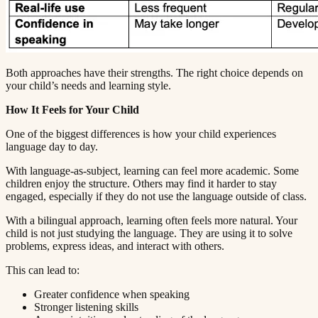
Both approaches have their strengths. The right choice depends on
your child’s needs and learning style.​​​​‌ ‍ ​‍​‍‌‍ ‌ ​‍‌‍‍‌‌‍‌ ‌‍‍‌‌‍ ‍​‍​‍​ ‍‍​‍​‍‌ ​ ‌‍​‌‌‍ ‍‌‍‍‌‌ ‌​‌ ‍‌​‍ ‍‌‍‍‌‌‍ ​‍​‍​‍ ​​‍​‍‌‍‍​‌ ​‍‌‍‌‌‌‍‌‍​‍​‍​ ‍‍​‍​‍​‍ ‌ ​ ‌ ‌​‌ ‌‌‌‍‌​‌‍‍‌‌‍ ​‍ ‌‍‍‌‌‍ ‍‌ ‌​‌‍‌‌‌‍ ‍‌ ‌​​‍ ‌‍‌‌‌‍‌​‌‍‍‌‌ ‌​​‍ ‌‍ ‌‌‍ ‌‍‌​‌‍‌‌​ ‌‌ ​​‌ ​‍‌‍‌‌‌ ​ ‌‍‌‌‌‍ ‍‌ ‌​‌‍​‌‌ ‌​‌‍‍‌‌‍ ‌‍ ‍​ ‍ ‌‍‍‌‌‍‌​​ ‌​ ‍​‌‍​‍​ ‌‍‌‍‌​​ ‌​​ ‍‌‌‍‌‌​ ‍‌​‍ ‌​ ​ ​ ‌​‌‍‌​‌‍‌​​‍ ‌​ ‌​​ ​‍​ ​ ​ ‌‍​‍ ‌​ ‍‌​ ​‍‌‍‌​​ ​‌​‍ ‌‌‍‌‌​ ​​‌‍‌‍​ ​‌‌‍‌‌​ ‍‌​ ‌‌​ ‌​‌‍​‍‌‍‌‍‌‍‌​​ ​‌​ ‍ ‌ ‌​‌ ‍‌‌ ​​‌‍‌‌​ ‌‌‍ ‍‌‍‌‌‌ ‌ ‌ ​ ​ ‍ ‌ ​​‌‍​‌‌ ‌​‌‍‍​​ ‌‌‍​ ‌‍ ‌‍ ‍‌ ‌​‌‍‌‌‌‍ ‍‌ ‌​​‍‌‌​ ‌‌‌​​‍‌‌ ‌‍‍ ‌‍‌‌‌ ‍‌​‍‌‌​ ​ ‌​‌​​‍‌‌​ ​ ‌​‌​​‍‌‌​ ​‍​ ​‍​ ​‌​ ‌‍‌‍​‌‌‍​‌​ ‍​​ ​​‌‍​‌‌‍‌‍‌‍​‌​ ‌ ‌‍​‌‌‍​‍​‍‌‌​ ​‍​ ​‍​‍‌‌​ ‌‌‌​‌​​‍ ‍‌‍​ ‌‍‍​‌‍‍‌‌‍ ​‌‍‌​‌ ​‍‌‍‌‌‌‍ ‍​‍‌‌​ ‌‌‌​​‍‌‌ ‌‍‍ ‌‍‌‌‌ ‍‌​‍‌‌​ ​ ‌​‌​​‍‌‌​ ​ ‌​‌​​‍‌‌​ ​‍​ ​‍​ ‌ ​ ‍​‌‍​‌‌‍​‍‌‍​ ​ ‌​‌‍​‍​ ‌‌‌‍‌‍​ ​‍​ ​​​ ‍‌​‍‌‌​ ​‍​ ​‍​‍‌‌​ ‌‌‌​‌​​‍ ‍‌ ‌​‌‍‌‌‌ ‍​‌ ‌​​ ‌‍​‍‌‍​‌‌ ​ ‌‍‌‌‌‌‌‌‌ ​‍‌‍ ​​ ‌​‍‌‌​ ​‍‌​‌‍‌ ​ ‌ ‌​‌ ‌‌‌‍‌​‌‍‍‌‌‍ ​‍‌‍‌‍‍‌‌‍‌​​ ‌​ ‍​‌‍​‍​ ‌‍‌‍‌​​ ‌​​ ‍‌‌‍‌‌​ ‍‌​‍ ‌​ ​ ​ ‌​‌‍‌​‌‍‌​​‍ ‌​ ‌​​ ​‍​ ​ ​ ‌‍​‍ ‌​ ‍‌​ ​‍‌‍‌​​ ​‌​‍ ‌‌‍‌‌​ ​​‌‍‌‍​ ​‌‌‍‌‌​ ‍‌​ ‌‌​ ‌​‌‍​‍‌‍‌‍‌‍‌​​ ​‌​‍‌‍‌ ‌​‌ ‍‌‌ ​​‌‍‌‌​ ‌‌‍ ‍‌‍‌‌‌ ‌ ‌ ​ ​‍‌‍‌ ​​‌‍​‌‌ ‌​‌‍‍​​ ‌‌‍​ ‌‍ ‌‍ ‍‌ ‌​‌‍‌‌‌‍ ‍‌ ‌​​‍‌‌​ ‌‌‌​​‍‌‌ ‌‍‍ ‌‍‌‌‌ ‍‌​‍‌‌​ ​ ‌​‌​​‍‌‌​ ​ ‌​‌​​‍‌‌​ ​‍​ ​‍​ ​‌​ ‌‍‌‍​‌‌‍​‌​ ‍​​ ​​‌‍​‌‌‍‌‍‌‍​‌​ ‌ ‌‍​‌‌‍​‍​‍‌‌​ ​‍​ ​‍​‍‌‌​ ‌‌‌​‌​​‍ ‍‌‍​ ‌‍‍​‌‍‍‌‌‍ ​‌‍‌​‌ ​‍‌‍‌‌‌‍ ‍​‍‌‌​ ‌‌‌​​‍‌‌ ‌‍‍ ‌‍‌‌‌ ‍‌​‍‌‌​ ​ ‌​‌​​‍‌‌​ ​ ‌​‌​​‍‌‌​ ​‍​ ​‍​ ‌ ​ ‍​‌‍​‌‌‍​‍‌‍​ ​ ‌​‌‍​‍​ ‌‌‌‍‌‍​ ​‍​ ​​​ ‍‌​‍‌‌​ ​‍​ ​‍​‍‌‌​ ‌‌‌​‌​​‍ ‍‌ ‌​‌‍‌‌‌ ‍​‌ ‌​​‍‌‍‌ ​​‌‍‌‌‌ ​‍‌ ​ ‌ ​​‌‍‌‌‌‍​ ‌ ‌​‌‍‍‌‌ ‌‍‌‍‌‌​ ‌‌ ​​‌ ‌‌‌‍​‍‌‍ ​‌‍‍‌‌ ​ ‌‍‍​‌‍‌‌‌‍‌​​‍​‍‌ ‌
How It Feels for Your Child​​​​‌ ‍ ​‍​‍‌‍ ‌ ​‍‌‍‍‌‌‍‌ ‌‍‍‌‌‍ ‍​‍​‍​ ‍‍​‍​‍‌ ​ ‌‍​‌‌‍ ‍‌‍‍‌‌ ‌​‌ ‍‌​‍ ‍‌‍‍‌‌‍ ​‍​‍​‍ ​​‍​‍‌‍‍​‌ ​‍‌‍‌‌‌‍‌‍​‍​‍​ ‍‍​‍​‍​‍ ‌ ​ ‌ ‌​‌ ‌‌‌‍‌​‌‍‍‌‌‍ ​‍ ‌‍‍‌‌‍ ‍‌ ‌​‌‍‌‌‌‍ ‍‌ ‌​​‍ ‌‍‌‌‌‍‌​‌‍‍‌‌ ‌​​‍ ‌‍ ‌‌‍ ‌‍‌​‌‍‌‌​ ‌‌ ​​‌ ​‍‌‍‌‌‌ ​ ‌‍‌‌‌‍ ‍‌ ‌​‌‍​‌‌ ‌​‌‍‍‌‌‍ ‌‍ ‍​ ‍ ‌‍‍‌‌‍‌​​ ‌​ ‍​‌‍​‍​ ‌‍‌‍‌​​ ‌​​ ‍‌‌‍‌‌​ ‍‌​‍ ‌​ ​ ​ ‌​‌‍‌​‌‍‌​​‍ ‌​ ‌​​ ​‍​ ​ ​ ‌‍​‍ ‌​ ‍‌​ ​‍‌‍‌​​ ​‌​‍ ‌‌‍‌‌​ ​​‌‍‌‍​ ​‌‌‍‌‌​ ‍‌​ ‌‌​ ‌​‌‍​‍‌‍‌‍‌‍‌​​ ​‌​ ‍ ‌ ‌​‌ ‍‌‌ ​​‌‍‌‌​ ‌‌‍ ‍‌‍‌‌‌ ‌ ‌ ​ ​ ‍ ‌ ​​‌‍​‌‌ ‌​‌‍‍​​ ‌‌‍​ ‌‍ ‌‍ ‍‌ ‌​‌‍‌‌‌‍ ‍‌ ‌​​‍‌‌​ ‌‌‌​​‍‌‌ ‌‍‍ ‌‍‌‌‌ ‍‌​‍‌‌​ ​ ‌​‌​​‍‌‌​ ​ ‌​‌​​‍‌‌​ ​‍​ ​‍​ ​ ‌‍‌​‌‍‌​‌‍‌‌‌‍​‍‌‍‌‍‌‍​ ​ ​ ​ ​‍​ ​‌​ ​‌​ ​​​‍‌‌​ ​‍​ ​‍​‍‌‌​ ‌‌‌​‌​​‍ ‍‌‍​ ‌‍‍​‌‍‍‌‌‍ ​‌‍‌​‌ ​‍‌‍‌‌‌‍ ‍​‍‌‌​ ‌‌‌​​‍‌‌ ‌‍‍ ‌‍‌‌‌ ‍‌​‍‌‌​ ​ ‌​‌​​‍‌‌​ ​ ‌​‌​​‍‌‌​ ​‍​ ​‍‌‍​‍​ ‌​​ ​ ‌‍‌‍‌‍‌‍​ ‍‌​ ​​‌‍​‍​ ‌‍​ ‍‌‌‍​‍‌‍‌‍​‍‌‌​ ​‍​ ​‍​‍‌‌​ ‌‌‌​‌​​‍ ‍‌ ‌​‌‍‌‌‌ ‍​‌ ‌​​ ‌‍​‍‌‍​‌‌ ​ ‌‍‌‌‌‌‌‌‌ ​‍‌‍ ​​ ‌​‍‌‌​ ​‍‌​‌‍‌ ​ ‌ ‌​‌ ‌‌‌‍‌​‌‍‍‌‌‍ ​‍‌‍‌‍‍‌‌‍‌​​ ‌​ ‍​‌‍​‍​ ‌‍‌‍‌​​ ‌​​ ‍‌‌‍‌‌​ ‍‌​‍ ‌​ ​ ​ ‌​‌‍‌​‌‍‌​​‍ ‌​ ‌​​ ​‍​ ​ ​ ‌‍​‍ ‌​ ‍‌​ ​‍‌‍‌​​ ​‌​‍ ‌‌‍‌‌​ ​​‌‍‌‍​ ​‌‌‍‌‌​ ‍‌​ ‌‌​ ‌​‌‍​‍‌‍‌‍‌‍‌​​ ​‌​‍‌‍‌ ‌​‌ ‍‌‌ ​​‌‍‌‌​ ‌‌‍ ‍‌‍‌‌‌ ‌ ‌ ​ ​‍‌‍‌ ​​‌‍​‌‌ ‌​‌‍‍​​ ‌‌‍​ ‌‍ ‌‍ ‍‌ ‌​‌‍‌‌‌‍ ‍‌ ‌​​‍‌‌​ ‌‌‌​​‍‌‌ ‌‍‍ ‌‍‌‌‌ ‍‌​‍‌‌​ ​ ‌​‌​​‍‌‌​ ​ ‌​‌​​‍‌‌​ ​‍​ ​‍​ ​ ‌‍‌​‌‍‌​‌‍‌‌‌‍​‍‌‍‌‍‌‍​ ​ ​ ​ ​‍​ ​‌​ ​‌​ ​​​‍‌‌​ ​‍​ ​‍​‍‌‌​ ‌‌‌​‌​​‍ ‍‌‍​ ‌‍‍​‌‍‍‌‌‍ ​‌‍‌​‌ ​‍‌‍‌‌‌‍ ‍​‍‌‌​ ‌‌‌​​‍‌‌ ‌‍‍ ‌‍‌‌‌ ‍‌​‍‌‌​ ​ ‌​‌​​‍‌‌​ ​ ‌​‌​​‍‌‌​ ​‍​ ​‍‌‍​‍​ ‌​​ ​ ‌‍‌‍‌‍‌‍​ ‍‌​ ​​‌‍​‍​ ‌‍​ ‍‌‌‍​‍‌‍‌‍​‍‌‌​ ​‍​ ​‍​‍‌‌​ ‌‌‌​‌​​‍ ‍‌ ‌​‌‍‌‌‌ ‍​‌ ‌​​‍‌‍‌ ​​‌‍‌‌‌ ​‍‌ ​ ‌ ​​‌‍‌‌‌‍​ ‌ ‌​‌‍‍‌‌ ‌‍‌‍‌‌​ ‌‌ ​​‌ ‌‌‌‍​‍‌‍ ​‌‍‍‌‌ ​ ‌‍‍​‌‍‌‌‌‍‌​​‍​‍‌ ‌
One of the biggest differences is how your child experiences
language day to day.​​​​‌ ‍ ​‍​‍‌‍ ‌ ​‍‌‍‍‌‌‍‌ ‌‍‍‌‌‍ ‍​‍​‍​ ‍‍​‍​‍‌ ​ ‌‍​‌‌‍ ‍‌‍‍‌‌ ‌​‌ ‍‌​‍ ‍‌‍‍‌‌‍ ​‍​‍​‍ ​​‍​‍‌‍‍​‌ ​‍‌‍‌‌‌‍‌‍​‍​‍​ ‍‍​‍​‍​‍ ‌ ​ ‌ ‌​‌ ‌‌‌‍‌​‌‍‍‌‌‍ ​‍ ‌‍‍‌‌‍ ‍‌ ‌​‌‍‌‌‌‍ ‍‌ ‌​​‍ ‌‍‌‌‌‍‌​‌‍‍‌‌ ‌​​‍ ‌‍ ‌‌‍ ‌‍‌​‌‍‌‌​ ‌‌ ​​‌ ​‍‌‍‌‌‌ ​ ‌‍‌‌‌‍ ‍‌ ‌​‌‍​‌‌ ‌​‌‍‍‌‌‍ ‌‍ ‍​ ‍ ‌‍‍‌‌‍‌​​ ‌​ ‍​‌‍​‍​ ‌‍‌‍‌​​ ‌​​ ‍‌‌‍‌‌​ ‍‌​‍ ‌​ ​ ​ ‌​‌‍‌​‌‍‌​​‍ ‌​ ‌​​ ​‍​ ​ ​ ‌‍​‍ ‌​ ‍‌​ ​‍‌‍‌​​ ​‌​‍ ‌‌‍‌‌​ ​​‌‍‌‍​ ​‌‌‍‌‌​ ‍‌​ ‌‌​ ‌​‌‍​‍‌‍‌‍‌‍‌​​ ​‌​ ‍ ‌ ‌​‌ ‍‌‌ ​​‌‍‌‌​ ‌‌‍ ‍‌‍‌‌‌ ‌ ‌ ​ ​ ‍ ‌ ​​‌‍​‌‌ ‌​‌‍‍​​ ‌‌‍​ ‌‍ ‌‍ ‍‌ ‌​‌‍‌‌‌‍ ‍‌ ‌​​‍‌‌​ ‌‌‌​​‍‌‌ ‌‍‍ ‌‍‌‌‌ ‍‌​‍‌‌​ ​ ‌​‌​​‍‌‌​ ​ ‌​‌​​‍‌‌​ ​‍​ ​‍‌‍‌‌‌‍‌‍​ ​‌​ ‌ ​ ​‍​ ‌​‌‍‌‍‌‍​‍‌‍‌​​ ‌‍​ ​ ​ ‌​​‍‌‌​ ​‍​ ​‍​‍‌‌​ ‌‌‌​‌​​‍ ‍‌‍​ ‌‍‍​‌‍‍‌‌‍ ​‌‍‌​‌ ​‍‌‍‌‌‌‍ ‍​‍‌‌​ ‌‌‌​​‍‌‌ ‌‍‍ ‌‍‌‌‌ ‍‌​‍‌‌​ ​ ‌​‌​​‍‌‌​ ​ ‌​‌​​‍‌‌​ ​‍​ ​‍​ ‌ ​ ​‌​ ‌​​ ‌‌‌‍​‍​ ‌​​ ‍​​ ​‍​ ​​​ ​‍‌‍‌​‌‍‌‍​‍‌‌​ ​‍​ ​‍​‍‌‌​ ‌‌‌​‌​​‍ ‍‌ ‌​‌‍‌‌‌ ‍​‌ ‌​​ ‌‍​‍‌‍​‌‌ ​ ‌‍‌‌‌‌‌‌‌ ​‍‌‍ ​​ ‌​‍‌‌​ ​‍‌​‌‍‌ ​ ‌ ‌​‌ ‌‌‌‍‌​‌‍‍‌‌‍ ​‍‌‍‌‍‍‌‌‍‌​​ ‌​ ‍​‌‍​‍​ ‌‍‌‍‌​​ ‌​​ ‍‌‌‍‌‌​ ‍‌​‍ ‌​ ​ ​ ‌​‌‍‌​‌‍‌​​‍ ‌​ ‌​​ ​‍​ ​ ​ ‌‍​‍ ‌​ ‍‌​ ​‍‌‍‌​​ ​‌​‍ ‌‌‍‌‌​ ​​‌‍‌‍​ ​‌‌‍‌‌​ ‍‌​ ‌‌​ ‌​‌‍​‍‌‍‌‍‌‍‌​​ ​‌​‍‌‍‌ ‌​‌ ‍‌‌ ​​‌‍‌‌​ ‌‌‍ ‍‌‍‌‌‌ ‌ ‌ ​ ​‍‌‍‌ ​​‌‍​‌‌ ‌​‌‍‍​​ ‌‌‍​ ‌‍ ‌‍ ‍‌ ‌​‌‍‌‌‌‍ ‍‌ ‌​​‍‌‌​ ‌‌‌​​‍‌‌ ‌‍‍ ‌‍‌‌‌ ‍‌​‍‌‌​ ​ ‌​‌​​‍‌‌​ ​ ‌​‌​​‍‌‌​ ​‍​ ​‍‌‍‌‌‌‍‌‍​ ​‌​ ‌ ​ ​‍​ ‌​‌‍‌‍‌‍​‍‌‍‌​​ ‌‍​ ​ ​ ‌​​‍‌‌​ ​‍​ ​‍​‍‌‌​ ‌‌‌​‌​​‍ ‍‌‍​ ‌‍‍​‌‍‍‌‌‍ ​‌‍‌​‌ ​‍‌‍‌‌‌‍ ‍​‍‌‌​ ‌‌‌​​‍‌‌ ‌‍‍ ‌‍‌‌‌ ‍‌​‍‌‌​ ​ ‌​‌​​‍‌‌​ ​ ‌​‌​​‍‌‌​ ​‍​ ​‍​ ‌ ​ ​‌​ ‌​​ ‌‌‌‍​‍​ ‌​​ ‍​​ ​‍​ ​​​ ​‍‌‍‌​‌‍‌‍​‍‌‌​ ​‍​ ​‍​‍‌‌​ ‌‌‌​‌​​‍ ‍‌ ‌​‌‍‌‌‌ ‍​‌ ‌​​‍‌‍‌ ​​‌‍‌‌‌ ​‍‌ ​ ‌ ​​‌‍‌‌‌‍​ ‌ ‌​‌‍‍‌‌ ‌‍‌‍‌‌​ ‌‌ ​​‌ ‌‌‌‍​‍‌‍ ​‌‍‍‌‌ ​ ‌‍‍​‌‍‌‌‌‍‌​​‍​‍‌ ‌
With language-as-subject, learning can feel more academic. Some
children enjoy the structure. Others may find it harder to stay
engaged, especially if they do not use the language outside of class.​​​​‌ ‍ ​‍​‍‌‍ ‌ ​‍‌‍‍‌‌‍‌ ‌‍‍‌‌‍ ‍​‍​‍​ ‍‍​‍​‍‌ ​ ‌‍​‌‌‍ ‍‌‍‍‌‌ ‌​‌ ‍‌​‍ ‍‌‍‍‌‌‍ ​‍​‍​‍ ​​‍​‍‌‍‍​‌ ​‍‌‍‌‌‌‍‌‍​‍​‍​ ‍‍​‍​‍​‍ ‌ ​ ‌ ‌​‌ ‌‌‌‍‌​‌‍‍‌‌‍ ​‍ ‌‍‍‌‌‍ ‍‌ ‌​‌‍‌‌‌‍ ‍‌ ‌​​‍ ‌‍‌‌‌‍‌​‌‍‍‌‌ ‌​​‍ ‌‍ ‌‌‍ ‌‍‌​‌‍‌‌​ ‌‌ ​​‌ ​‍‌‍‌‌‌ ​ ‌‍‌‌‌‍ ‍‌ ‌​‌‍​‌‌ ‌​‌‍‍‌‌‍ ‌‍ ‍​ ‍ ‌‍‍‌‌‍‌​​ ‌​ ‍​‌‍​‍​ ‌‍‌‍‌​​ ‌​​ ‍‌‌‍‌‌​ ‍‌​‍ ‌​ ​ ​ ‌​‌‍‌​‌‍‌​​‍ ‌​ ‌​​ ​‍​ ​ ​ ‌‍​‍ ‌​ ‍‌​ ​‍‌‍‌​​ ​‌​‍ ‌‌‍‌‌​ ​​‌‍‌‍​ ​‌‌‍‌‌​ ‍‌​ ‌‌​ ‌​‌‍​‍‌‍‌‍‌‍‌​​ ​‌​ ‍ ‌ ‌​‌ ‍‌‌ ​​‌‍‌‌​ ‌‌‍ ‍‌‍‌‌‌ ‌ ‌ ​ ​ ‍ ‌ ​​‌‍​‌‌ ‌​‌‍‍​​ ‌‌‍​ ‌‍ ‌‍ ‍‌ ‌​‌‍‌‌‌‍ ‍‌ ‌​​‍‌‌​ ‌‌‌​​‍‌‌ ‌‍‍ ‌‍‌‌‌ ‍‌​‍‌‌​ ​ ‌​‌​​‍‌‌​ ​ ‌​‌​​‍‌‌​ ​‍​ ​‍‌‍​ ‌‍‌‍​ ‌ ​ ‍​​ ​ ​ ‌‍​ ​​‌‍‌‌​ ‌​‌‍​‌‌‍​‌​ ​​​‍‌‌​ ​‍​ ​‍​‍‌‌​ ‌‌‌​‌​​‍ ‍‌‍​ ‌‍‍​‌‍‍‌‌‍ ​‌‍‌​‌ ​‍‌‍‌‌‌‍ ‍​‍‌‌​ ‌‌‌​​‍‌‌ ‌‍‍ ‌‍‌‌‌ ‍‌​‍‌‌​ ​ ‌​‌​​‍‌‌​ ​ ‌​‌​​‍‌‌​ ​‍​ ​‍​ ​‌‌‍‌‌‌‍​‌​ ​​‌‍​ ​ ​‌‌‍‌‌​ ​ ​ ‌​​ ‌ ​ ‍​​ ‌​​‍‌‌​ ​‍​ ​‍​‍‌‌​ ‌‌‌​‌​​‍ ‍‌ ‌​‌‍‌‌‌ ‍​‌ ‌​​ ‌‍​‍‌‍​‌‌ ​ ‌‍‌‌‌‌‌‌‌ ​‍‌‍ ​​ ‌​‍‌‌​ ​‍‌​‌‍‌ ​ ‌ ‌​‌ ‌‌‌‍‌​‌‍‍‌‌‍ ​‍‌‍‌‍‍‌‌‍‌​​ ‌​ ‍​‌‍​‍​ ‌‍‌‍‌​​ ‌​​ ‍‌‌‍‌‌​ ‍‌​‍ ‌​ ​ ​ ‌​‌‍‌​‌‍‌​​‍ ‌​ ‌​​ ​‍​ ​ ​ ‌‍​‍ ‌​ ‍‌​ ​‍‌‍‌​​ ​‌​‍ ‌‌‍‌‌​ ​​‌‍‌‍​ ​‌‌‍‌‌​ ‍‌​ ‌‌​ ‌​‌‍​‍‌‍‌‍‌‍‌​​ ​‌​‍‌‍‌ ‌​‌ ‍‌‌ ​​‌‍‌‌​ ‌‌‍ ‍‌‍‌‌‌ ‌ ‌ ​ ​‍‌‍‌ ​​‌‍​‌‌ ‌​‌‍‍​​ ‌‌‍​ ‌‍ ‌‍ ‍‌ ‌​‌‍‌‌‌‍ ‍‌ ‌​​‍‌‌​ ‌‌‌​​‍‌‌ ‌‍‍ ‌‍‌‌‌ ‍‌​‍‌‌​ ​ ‌​‌​​‍‌‌​ ​ ‌​‌​​‍‌‌​ ​‍​ ​‍‌‍​ ‌‍‌‍​ ‌ ​ ‍​​ ​ ​ ‌‍​ ​​‌‍‌‌​ ‌​‌‍​‌‌‍​‌​ ​​​‍‌‌​ ​‍​ ​‍​‍‌‌​ ‌‌‌​‌​​‍ ‍‌‍​ ‌‍‍​‌‍‍‌‌‍ ​‌‍‌​‌ ​‍‌‍‌‌‌‍ ‍​‍‌‌​ ‌‌‌​​‍‌‌ ‌‍‍ ‌‍‌‌‌ ‍‌​‍‌‌​ ​ ‌​‌​​‍‌‌​ ​ ‌​‌​​‍‌‌​ ​‍​ ​‍​ ​‌‌‍‌‌‌‍​‌​ ​​‌‍​ ​ ​‌‌‍‌‌​ ​ ​ ‌​​ ‌ ​ ‍​​ ‌​​‍‌‌​ ​‍​ ​‍​‍‌‌​ ‌‌‌​‌​​‍ ‍‌ ‌​‌‍‌‌‌ ‍​‌ ‌​​‍‌‍‌ ​​‌‍‌‌‌ ​‍‌ ​ ‌ ​​‌‍‌‌‌‍​ ‌ ‌​‌‍‍‌‌ ‌‍‌‍‌‌​ ‌‌ ​​‌ ‌‌‌‍​‍‌‍ ​‌‍‍‌‌ ​ ‌‍‍​‌‍‌‌‌‍‌​​‍​‍‌ ‌
With a bilingual approach, learning often feels more natural. Your
child is not just studying the language. They are using it to solve
problems, express ideas, and interact with others.​​​​‌ ‍ ​‍​‍‌‍ ‌ ​‍‌‍‍‌‌‍‌ ‌‍‍‌‌‍ ‍​‍​‍​ ‍‍​‍​‍‌ ​ ‌‍​‌‌‍ ‍‌‍‍‌‌ ‌​‌ ‍‌​‍ ‍‌‍‍‌‌‍ ​‍​‍​‍ ​​‍​‍‌‍‍​‌ ​‍‌‍‌‌‌‍‌‍​‍​‍​ ‍‍​‍​‍​‍ ‌ ​ ‌ ‌​‌ ‌‌‌‍‌​‌‍‍‌‌‍ ​‍ ‌‍‍‌‌‍ ‍‌ ‌​‌‍‌‌‌‍ ‍‌ ‌​​‍ ‌‍‌‌‌‍‌​‌‍‍‌‌ ‌​​‍ ‌‍ ‌‌‍ ‌‍‌​‌‍‌‌​ ‌‌ ​​‌ ​‍‌‍‌‌‌ ​ ‌‍‌‌‌‍ ‍‌ ‌​‌‍​‌‌ ‌​‌‍‍‌‌‍ ‌‍ ‍​ ‍ ‌‍‍‌‌‍‌​​ ‌​ ‍​‌‍​‍​ ‌‍‌‍‌​​ ‌​​ ‍‌‌‍‌‌​ ‍‌​‍ ‌​ ​ ​ ‌​‌‍‌​‌‍‌​​‍ ‌​ ‌​​ ​‍​ ​ ​ ‌‍​‍ ‌​ ‍‌​ ​‍‌‍‌​​ ​‌​‍ ‌‌‍‌‌​ ​​‌‍‌‍​ ​‌‌‍‌‌​ ‍‌​ ‌‌​ ‌​‌‍​‍‌‍‌‍‌‍‌​​ ​‌​ ‍ ‌ ‌​‌ ‍‌‌ ​​‌‍‌‌​ ‌‌‍ ‍‌‍‌‌‌ ‌ ‌ ​ ​ ‍ ‌ ​​‌‍​‌‌ ‌​‌‍‍​​ ‌‌‍​ ‌‍ ‌‍ ‍‌ ‌​‌‍‌‌‌‍ ‍‌ ‌​​‍‌‌​ ‌‌‌​​‍‌‌ ‌‍‍ ‌‍‌‌‌ ‍‌​‍‌‌​ ​ ‌​‌​​‍‌‌​ ​ ‌​‌​​‍‌‌​ ​‍​ ​‍‌‍​ ​ ​ ​ ​ ‌‍​‌‌‍​ ​ ‌ ‌‍​ ‌‍​ ‌‍‌‌​ ‌ ​ ‌ ​ ‍​​‍‌‌​ ​‍​ ​‍​‍‌‌​ ‌‌‌​‌​​‍ ‍‌‍​ ‌‍‍​‌‍‍‌‌‍ ​‌‍‌​‌ ​‍‌‍‌‌‌‍ ‍​‍‌‌​ ‌‌‌​​‍‌‌ ‌‍‍ ‌‍‌‌‌ ‍‌​‍‌‌​ ​ ‌​‌​​‍‌‌​ ​ ‌​‌​​‍‌‌​ ​‍​ ​‍‌‍​‍​ ‌‍‌‍‌‌​ ​‌‌‍​‍‌‍‌​‌‍‌‌​ ‌‍‌‍‌​‌‍‌‌​ ‍​‌‍​ ​‍‌‌​ ​‍​ ​‍​‍‌‌​ ‌‌‌​‌​​‍ ‍‌ ‌​‌‍‌‌‌ ‍​‌ ‌​​ ‌‍​‍‌‍​‌‌ ​ ‌‍‌‌‌‌‌‌‌ ​‍‌‍ ​​ ‌​‍‌‌​ ​‍‌​‌‍‌ ​ ‌ ‌​‌ ‌‌‌‍‌​‌‍‍‌‌‍ ​‍‌‍‌‍‍‌‌‍‌​​ ‌​ ‍​‌‍​‍​ ‌‍‌‍‌​​ ‌​​ ‍‌‌‍‌‌​ ‍‌​‍ ‌​ ​ ​ ‌​‌‍‌​‌‍‌​​‍ ‌​ ‌​​ ​‍​ ​ ​ ‌‍​‍ ‌​ ‍‌​ ​‍‌‍‌​​ ​‌​‍ ‌‌‍‌‌​ ​​‌‍‌‍​ ​‌‌‍‌‌​ ‍‌​ ‌‌​ ‌​‌‍​‍‌‍‌‍‌‍‌​​ ​‌​‍‌‍‌ ‌​‌ ‍‌‌ ​​‌‍‌‌​ ‌‌‍ ‍‌‍‌‌‌ ‌ ‌ ​ ​‍‌‍‌ ​​‌‍​‌‌ ‌​‌‍‍​​ ‌‌‍​ ‌‍ ‌‍ ‍‌ ‌​‌‍‌‌‌‍ ‍‌ ‌​​‍‌‌​ ‌‌‌​​‍‌‌ ‌‍‍ ‌‍‌‌‌ ‍‌​‍‌‌​ ​ ‌​‌​​‍‌‌​ ​ ‌​‌​​‍‌‌​ ​‍​ ​‍‌‍​ ​ ​ ​ ​ ‌‍​‌‌‍​ ​ ‌ ‌‍​ ‌‍​ ‌‍‌‌​ ‌ ​ ‌ ​ ‍​​‍‌‌​ ​‍​ ​‍​‍‌‌​ ‌‌‌​‌​​‍ ‍‌‍​ ‌‍‍​‌‍‍‌‌‍ ​‌‍‌​‌ ​‍‌‍‌‌‌‍ ‍​‍‌‌​ ‌‌‌​​‍‌‌ ‌‍‍ ‌‍‌‌‌ ‍‌​‍‌‌​ ​ ‌​‌​​‍‌‌​ ​ ‌​‌​​‍‌‌​ ​‍​ ​‍‌‍​‍​ ‌‍‌‍‌‌​ ​‌‌‍​‍‌‍‌​‌‍‌‌​ ‌‍‌‍‌​‌‍‌‌​ ‍​‌‍​ ​‍‌‌​ ​‍​ ​‍​‍‌‌​ ‌‌‌​‌​​‍ ‍‌ ‌​‌‍‌‌‌ ‍​‌ ‌​​‍‌‍‌ ​​‌‍‌‌‌ ​‍‌ ​ ‌ ​​‌‍‌‌‌‍​ ‌ ‌​‌‍‍‌‌ ‌‍‌‍‌‌​ ‌‌ ​​‌ ‌‌‌‍​‍‌‍ ​‌‍‍‌‌ ​ ‌‍‍​‌‍‌‌‌‍‌​​‍​‍‌ ‌
This can lead to:​​​​‌ ‍ ​‍​‍‌‍ ‌ ​‍‌‍‍‌‌‍‌ ‌‍‍‌‌‍ ‍​‍​‍​ ‍‍​‍​‍‌ ​ ‌‍​‌‌‍ ‍‌‍‍‌‌ ‌​‌ ‍‌​‍ ‍‌‍‍‌‌‍ ​‍​‍​‍ ​​‍​‍‌‍‍​‌ ​‍‌‍‌‌‌‍‌‍​‍​‍​ ‍‍​‍​‍​‍ ‌ ​ ‌ ‌​‌ ‌‌‌‍‌​‌‍‍‌‌‍ ​‍ ‌‍‍‌‌‍ ‍‌ ‌​‌‍‌‌‌‍ ‍‌ ‌​​‍ ‌‍‌‌‌‍‌​‌‍‍‌‌ ‌​​‍ ‌‍ ‌‌‍ ‌‍‌​‌‍‌‌​ ‌‌ ​​‌ ​‍‌‍‌‌‌ ​ ‌‍‌‌‌‍ ‍‌ ‌​‌‍​‌‌ ‌​‌‍‍‌‌‍ ‌‍ ‍​ ‍ ‌‍‍‌‌‍‌​​ ‌​ ‍​‌‍​‍​ ‌‍‌‍‌​​ ‌​​ ‍‌‌‍‌‌​ ‍‌​‍ ‌​ ​ ​ ‌​‌‍‌​‌‍‌​​‍ ‌​ ‌​​ ​‍​ ​ ​ ‌‍​‍ ‌​ ‍‌​ ​‍‌‍‌​​ ​‌​‍ ‌‌‍‌‌​ ​​‌‍‌‍​ ​‌‌‍‌‌​ ‍‌​ ‌‌​ ‌​‌‍​‍‌‍‌‍‌‍‌​​ ​‌​ ‍ ‌ ‌​‌ ‍‌‌ ​​‌‍‌‌​ ‌‌‍ ‍‌‍‌‌‌ ‌ ‌ ​ ​ ‍ ‌ ​​‌‍​‌‌ ‌​‌‍‍​​ ‌‌‍​ ‌‍ ‌‍ ‍‌ ‌​‌‍‌‌‌‍ ‍‌ ‌​​‍‌‌​ ‌‌‌​​‍‌‌ ‌‍‍ ‌‍‌‌‌ ‍‌​‍‌‌​ ​ ‌​‌​​‍‌‌​ ​ ‌​‌​​‍‌‌​ ​‍​ ​‍​ ​‌​ ‍​​ ​ ​ ​‌‌‍​ ‌‍‌​‌‍‌‌​ ‍​‌‍‌‌‌‍​ ‌‍‌‍‌‍‌‍​‍‌‌​ ​‍​ ​‍​‍‌‌​ ‌‌‌​‌​​‍ ‍‌‍​ ‌‍‍​‌‍‍‌‌‍ ​‌‍‌​‌ ​‍‌‍‌‌‌‍ ‍​‍‌‌​ ‌‌‌​​‍‌‌ ‌‍‍ ‌‍‌‌‌ ‍‌​‍‌‌​ ​ ‌​‌​​‍‌‌​ ​ ‌​‌​​‍‌‌​ ​‍​ ​‍​ ‌‌‌‍‌​‌‍‌‌‌‍‌‌​ ​ ​ ‌ ​ ‌‍‌‍‌‍​ ‍‌​ ‌ ‌‍​‍‌‍‌​​‍‌‌​ ​‍​ ​‍​‍‌‌​ ‌‌‌​‌​​‍ ‍‌ ‌​‌‍‌‌‌ ‍​‌ ‌​​ ‌‍​‍‌‍​‌‌ ​ ‌‍‌‌‌‌‌‌‌ ​‍‌‍ ​​ ‌​‍‌‌​ ​‍‌​‌‍‌ ​ ‌ ‌​‌ ‌‌‌‍‌​‌‍‍‌‌‍ ​‍‌‍‌‍‍‌‌‍‌​​ ‌​ ‍​‌‍​‍​ ‌‍‌‍‌​​ ‌​​ ‍‌‌‍‌‌​ ‍‌​‍ ‌​ ​ ​ ‌​‌‍‌​‌‍‌​​‍ ‌​ ‌​​ ​‍​ ​ ​ ‌‍​‍ ‌​ ‍‌​ ​‍‌‍‌​​ ​‌​‍ ‌‌‍‌‌​ ​​‌‍‌‍​ ​‌‌‍‌‌​ ‍‌​ ‌‌​ ‌​‌‍​‍‌‍‌‍‌‍‌​​ ​‌​‍‌‍‌ ‌​‌ ‍‌‌ ​​‌‍‌‌​ ‌‌‍ ‍‌‍‌‌‌ ‌ ‌ ​ ​‍‌‍‌ ​​‌‍​‌‌ ‌​‌‍‍​​ ‌‌‍​ ‌‍ ‌‍ ‍‌ ‌​‌‍‌‌‌‍ ‍‌ ‌​​‍‌‌​ ‌‌‌​​‍‌‌ ‌‍‍ ‌‍‌‌‌ ‍‌​‍‌‌​ ​ ‌​‌​​‍‌‌​ ​ ‌​‌​​‍‌‌​ ​‍​ ​‍​ ​‌​ ‍​​ ​ ​ ​‌‌‍​ ‌‍‌​‌‍‌‌​ ‍​‌‍‌‌‌‍​ ‌‍‌‍‌‍‌‍​‍‌‌​ ​‍​ ​‍​‍‌‌​ ‌‌‌​‌​​‍ ‍‌‍​ ‌‍‍​‌‍‍‌‌‍ ​‌‍‌​‌ ​‍‌‍‌‌‌‍ ‍​‍‌‌​ ‌‌‌​​‍‌‌ ‌‍‍ ‌‍‌‌‌ ‍‌​‍‌‌​ ​ ‌​‌​​‍‌‌​ ​ ‌​‌​​‍‌‌​ ​‍​ ​‍​ ‌‌‌‍‌​‌‍‌‌‌‍‌‌​ ​ ​ ‌ ​ ‌‍‌‍‌‍​ ‍‌​ ‌ ‌‍​‍‌‍‌​​‍‌‌​ ​‍​ ​‍​‍‌‌​ ‌‌‌​‌​​‍ ‍‌ ‌​‌‍‌‌‌ ‍​‌ ‌​​‍‌‍‌ ​​‌‍‌‌‌ ​‍‌ ​ ‌ ​​‌‍‌‌‌‍​ ‌ ‌​‌‍‍‌‌ ‌‍‌‍‌‌​ ‌‌ ​​‌ ‌‌‌‍​‍‌‍ ​‌‍‍‌‌ ​ ‌‍‍​‌‍‌‌‌‍‌​​‍​‍‌ ‌
Greater confidence when speaking​​​​‌ ‍ ​‍​‍‌‍ ‌ ​‍‌‍‍‌‌‍‌ ‌‍‍‌‌‍ ‍​‍​‍​ ‍‍​‍​‍‌ ​ ‌‍​‌‌‍ ‍‌‍‍‌‌ ‌​‌ ‍‌​‍ ‍‌‍‍‌‌‍ ​‍​‍​‍ ​​‍​‍‌‍‍​‌ ​‍‌‍‌‌‌‍‌‍​‍​‍​ ‍‍​‍​‍​‍ ‌ ​ ‌ ‌​‌ ‌‌‌‍‌​‌‍‍‌‌‍ ​‍ ‌‍‍‌‌‍ ‍‌ ‌​‌‍‌‌‌‍ ‍‌ ‌​​‍ ‌‍‌‌‌‍‌​‌‍‍‌‌ ‌​​‍ ‌‍ ‌‌‍ ‌‍‌​‌‍‌‌​ ‌‌ ​​‌ ​‍‌‍‌‌‌ ​ ‌‍‌‌‌‍ ‍‌ ‌​‌‍​‌‌ ‌​‌‍‍‌‌‍ ‌‍ ‍​ ‍ ‌‍‍‌‌‍‌​​ ‌​ ‍​‌‍​‍​ ‌‍‌‍‌​​ ‌​​ ‍‌‌‍‌‌​ ‍‌​‍ ‌​ ​ ​ ‌​‌‍‌​‌‍‌​​‍ ‌​ ‌​​ ​‍​ ​ ​ ‌‍​‍ ‌​ ‍‌​ ​‍‌‍‌​​ ​‌​‍ ‌‌‍‌‌​ ​​‌‍‌‍​ ​‌‌‍‌‌​ ‍‌​ ‌‌​ ‌​‌‍​‍‌‍‌‍‌‍‌​​ ​‌​ ‍ ‌ ‌​‌ ‍‌‌ ​​‌‍‌‌​ ‌‌‍ ‍‌‍‌‌‌ ‌ ‌ ​ ​ ‍ ‌ ​​‌‍​‌‌ ‌​‌‍‍​​ ‌‌‍​ ‌‍ ‌‍ ‍‌ ‌​‌‍‌‌‌‍ ‍‌ ‌​​‍‌‌​ ‌‌‌​​‍‌‌ ‌‍‍ ‌‍‌‌‌ ‍‌​‍‌‌​ ​ ‌​‌​​‍‌‌​ ​ ‌​‌​​‍‌‌​ ​‍​ ​‍​ ‌‍‌‍‌‌‌‍‌‍‌‍​‍​ ​​​ ‍‌​ ‌ ‌‍​‍​ ‍​​ ‍‌‌‍​‌‌‍‌‍​‍‌‌​ ​‍​ ​‍​‍‌‌​ ‌‌‌​‌​​‍ ‍‌‍​ ‌‍‍​‌‍‍‌‌‍ ​‌‍‌​‌ ​‍‌‍‌‌‌‍ ‍​‍‌‌​ ‌‌‌​​‍‌‌ ‌‍‍ ‌‍‌‌‌ ‍‌​‍‌‌​ ​ ‌​‌​​‍‌‌​ ​ ‌​‌​​‍‌‌​ ​‍​ ​‍​ ‌‍‌‍‌​‌‍‌​‌‍‌‍‌‍‌​‌‍​‌​ ‍​‌‍‌‍​ ‍​‌‍​‍‌‍​‍​ ‌‍​‍‌‌​ ​‍​ ​‍​‍‌‌​ ‌‌‌​‌​​‍ ‍‌ ‌​‌‍‌‌‌ ‍​‌ ‌​​ ‌‍​‍‌‍​‌‌ ​ ‌‍‌‌‌‌‌‌‌ ​‍‌‍ ​​ ‌​‍‌‌​ ​‍‌​‌‍‌ ​ ‌ ‌​‌ ‌‌‌‍‌​‌‍‍‌‌‍ ​‍‌‍‌‍‍‌‌‍‌​​ ‌​ ‍​‌‍​‍​ ‌‍‌‍‌​​ ‌​​ ‍‌‌‍‌‌​ ‍‌​‍ ‌​ ​ ​ ‌​‌‍‌​‌‍‌​​‍ ‌​ ‌​​ ​‍​ ​ ​ ‌‍​‍ ‌​ ‍‌​ ​‍‌‍‌​​ ​‌​‍ ‌‌‍‌‌​ ​​‌‍‌‍​ ​‌‌‍‌‌​ ‍‌​ ‌‌​ ‌​‌‍​‍‌‍‌‍‌‍‌​​ ​‌​‍‌‍‌ ‌​‌ ‍‌‌ ​​‌‍‌‌​ ‌‌‍ ‍‌‍‌‌‌ ‌ ‌ ​ ​‍‌‍‌ ​​‌‍​‌‌ ‌​‌‍‍​​ ‌‌‍​ ‌‍ ‌‍ ‍‌ ‌​‌‍‌‌‌‍ ‍‌ ‌​​‍‌‌​ ‌‌‌​​‍‌‌ ‌‍‍ ‌‍‌‌‌ ‍‌​‍‌‌​ ​ ‌​‌​​‍‌‌​ ​ ‌​‌​​‍‌‌​ ​‍​ ​‍​ ‌‍‌‍‌‌‌‍‌‍‌‍​‍​ ​​​ ‍‌​ ‌ ‌‍​‍​ ‍​​ ‍‌‌‍​‌‌‍‌‍​‍‌‌​ ​‍​ ​‍​‍‌‌​ ‌‌‌​‌​​‍ ‍‌‍​ ‌‍‍​‌‍‍‌‌‍ ​‌‍‌​‌ ​‍‌‍‌‌‌‍ ‍​‍‌‌​ ‌‌‌​​‍‌‌ ‌‍‍ ‌‍‌‌‌ ‍‌​‍‌‌​ ​ ‌​‌​​‍‌‌​ ​ ‌​‌​​‍‌‌​ ​‍​ ​‍​ ‌‍‌‍‌​‌‍‌​‌‍‌‍‌‍‌​‌‍​‌​ ‍​‌‍‌‍​ ‍​‌‍​‍‌‍​‍​ ‌‍​‍‌‌​ ​‍​ ​‍​‍‌‌​ ‌‌‌​‌​​‍ ‍‌ ‌​‌‍‌‌‌ ‍​‌ ‌​​‍‌‍‌ ​​‌‍‌‌‌ ​‍‌ ​ ‌ ​​‌‍‌‌‌‍​ ‌ ‌​‌‍‍‌‌ ‌‍‌‍‌‌​ ‌‌ ​​‌ ‌‌‌‍​‍‌‍ ​‌‍‍‌‌ ​ ‌‍‍​‌‍‌‌‌‍‌​​‍​‍‌ ‌
Stronger listening skills​​​​‌ ‍ ​‍​‍‌‍ ‌ ​‍‌‍‍‌‌‍‌ ‌‍‍‌‌‍ ‍​‍​‍​ ‍‍​‍​‍‌ ​ ‌‍​‌‌‍ ‍‌‍‍‌‌ ‌​‌ ‍‌​‍ ‍‌‍‍‌‌‍ ​‍​‍​‍ ​​‍​‍‌‍‍​‌ ​‍‌‍‌‌‌‍‌‍​‍​‍​ ‍‍​‍​‍​‍ ‌ ​ ‌ ‌​‌ ‌‌‌‍‌​‌‍‍‌‌‍ ​‍ ‌‍‍‌‌‍ ‍‌ ‌​‌‍‌‌‌‍ ‍‌ ‌​​‍ ‌‍‌‌‌‍‌​‌‍‍‌‌ ‌​​‍ ‌‍ ‌‌‍ ‌‍‌​‌‍‌‌​ ‌‌ ​​‌ ​‍‌‍‌‌‌ ​ ‌‍‌‌‌‍ ‍‌ ‌​‌‍​‌‌ ‌​‌‍‍‌‌‍ ‌‍ ‍​ ‍ ‌‍‍‌‌‍‌​​ ‌​ ‍​‌‍​‍​ ‌‍‌‍‌​​ ‌​​ ‍‌‌‍‌‌​ ‍‌​‍ ‌​ ​ ​ ‌​‌‍‌​‌‍‌​​‍ ‌​ ‌​​ ​‍​ ​ ​ ‌‍​‍ ‌​ ‍‌​ ​‍‌‍‌​​ ​‌​‍ ‌‌‍‌‌​ ​​‌‍‌‍​ ​‌‌‍‌‌​ ‍‌​ ‌‌​ ‌​‌‍​‍‌‍‌‍‌‍‌​​ ​‌​ ‍ ‌ ‌​‌ ‍‌‌ ​​‌‍‌‌​ ‌‌‍ ‍‌‍‌‌‌ ‌ ‌ ​ ​ ‍ ‌ ​​‌‍​‌‌ ‌​‌‍‍​​ ‌‌‍​ ‌‍ ‌‍ ‍‌ ‌​‌‍‌‌‌‍ ‍‌ ‌​​‍‌‌​ ‌‌‌​​‍‌‌ ‌‍‍ ‌‍‌‌‌ ‍‌​‍‌‌​ ​ ‌​‌​​‍‌‌​ ​ ‌​‌​​‍‌‌​ ​‍​ ​‍​ ‍​​ ‌‌​ ‌​​ ​ ‌‍‌‍​ ​​​ ‌ ‌‍​‍‌‍​ ‌‍‌‌‌‍​ ​ ​‍​‍‌‌​ ​‍​ ​‍​‍‌‌​ ‌‌‌​‌​​‍ ‍‌‍​ ‌‍‍​‌‍‍‌‌‍ ​‌‍‌​‌ ​‍‌‍‌‌‌‍ ‍​‍‌‌​ ‌‌‌​​‍‌‌ ‌‍‍ ‌‍‌‌‌ ‍‌​‍‌‌​ ​ ‌​‌​​‍‌‌​ ​ ‌​‌​​‍‌‌​ ​‍​ ​‍​ ​​​ ​​​ ‍​​ ​ ​ ​‌​ ‍‌​ ‌ ​ ​​​ ​‌‌‍‌‍​ ‍​​ ​​​‍‌‌​ ​‍​ ​‍​‍‌‌​ ‌‌‌​‌​​‍ ‍‌ ‌​‌‍‌‌‌ ‍​‌ ‌​​ ‌‍​‍‌‍​‌‌ ​ ‌‍‌‌‌‌‌‌‌ ​‍‌‍ ​​ ‌​‍‌‌​ ​‍‌​‌‍‌ ​ ‌ ‌​‌ ‌‌‌‍‌​‌‍‍‌‌‍ ​‍‌‍‌‍‍‌‌‍‌​​ ‌​ ‍​‌‍​‍​ ‌‍‌‍‌​​ ‌​​ ‍‌‌‍‌‌​ ‍‌​‍ ‌​ ​ ​ ‌​‌‍‌​‌‍‌​​‍ ‌​ ‌​​ ​‍​ ​ ​ ‌‍​‍ ‌​ ‍‌​ ​‍‌‍‌​​ ​‌​‍ ‌‌‍‌‌​ ​​‌‍‌‍​ ​‌‌‍‌‌​ ‍‌​ ‌‌​ ‌​‌‍​‍‌‍‌‍‌‍‌​​ ​‌​‍‌‍‌ ‌​‌ ‍‌‌ ​​‌‍‌‌​ ‌‌‍ ‍‌‍‌‌‌ ‌ ‌ ​ ​‍‌‍‌ ​​‌‍​‌‌ ‌​‌‍‍​​ ‌‌‍​ ‌‍ ‌‍ ‍‌ ‌​‌‍‌‌‌‍ ‍‌ ‌​​‍‌‌​ ‌‌‌​​‍‌‌ ‌‍‍ ‌‍‌‌‌ ‍‌​‍‌‌​ ​ ‌​‌​​‍‌‌​ ​ ‌​‌​​‍‌‌​ ​‍​ ​‍​ ‍​​ ‌‌​ ‌​​ ​ ‌‍‌‍​ ​​​ ‌ ‌‍​‍‌‍​ ‌‍‌‌‌‍​ ​ ​‍​‍‌‌​ ​‍​ ​‍​‍‌‌​ ‌‌‌​‌​​‍ ‍‌‍​ ‌‍‍​‌‍‍‌‌‍ ​‌‍‌​‌ ​‍‌‍‌‌‌‍ ‍​‍‌‌​ ‌‌‌​​‍‌‌ ‌‍‍ ‌‍‌‌‌ ‍‌​‍‌‌​ ​ ‌​‌​​‍‌‌​ ​ ‌​‌​​‍‌‌​ ​‍​ ​‍​ ​​​ ​​​ ‍​​ ​ ​ ​‌​ ‍‌​ ‌ ​ ​​​ ​‌‌‍‌‍​ ‍​​ ​​​‍‌‌​ ​‍​ ​‍​‍‌‌​ ‌‌‌​‌​​‍ ‍‌ ‌​‌‍‌‌‌ ‍​‌ ‌​​‍‌‍‌ ​​‌‍‌‌‌ ​‍‌ ​ ‌ ​​‌‍‌‌‌‍​ ‌ ‌​‌‍‍‌‌ ‌‍‌‍‌‌​ ‌‌ ​​‌ ‌‌‌‍​‍‌‍ ​‌‍‍‌‌ ​ ‌‍‍​‌‍‌‌‌‍‌​​‍​‍‌ ‌