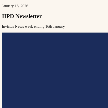
January 16, 2026
IIPD Newsletter​​​​‌ ‍ ​‍​‍‌‍ ‌ ​‍‌‍‍‌‌‍‌ ‌‍‍‌‌‍ ‍​‍​‍​ ‍‍​‍​‍‌ ​ ‌‍​‌‌‍ ‍‌‍‍‌‌ ‌​‌ ‍‌​‍ ‍‌‍‍‌‌‍ ​‍​‍​‍ ​​‍​‍‌‍‍​‌ ​‍‌‍‌‌‌‍‌‍​‍​‍​ ‍‍​‍​‍​‍ ‌ ​ ‌ ‌​‌ ‌‌‌‍‌​‌‍‍‌‌‍ ​‍ ‌‍‍‌‌‍ ‍‌ ‌​‌‍‌‌‌‍ ‍‌ ‌​​‍ ‌‍‌‌‌‍‌​‌‍‍‌‌ ‌​​‍ ‌‍ ‌‌‍ ‌‍‌​‌‍‌‌​ ‌‌ ​​‌ ​‍‌‍‌‌‌ ​ ‌‍‌‌‌‍ ‍‌ ‌​‌‍​‌‌ ‌​‌‍‍‌‌‍ ‌‍ ‍​ ‍ ‌‍‍‌‌‍‌​​ ‌​ ​ ​ ​‍​ ‍​​ ​ ‌‍​‍​ ​‌‌‍‌‍​ ‍‌​‍ ‌‌‍​ ​ ​​‌‍‌‌‌‍‌‌​‍ ‌​ ‌​‌‍​‌‌‍​‍‌‍​‍​‍ ‌​ ‍‌‌‍​‌​ ​​‌‍​ ​‍ ‌​ ​​​ ‌‍​ ​‍​ ​‍‌‍‌‍​ ‍‌​ ‌‌‌‍​‍​ ​‌‌‍‌​​ ​‍​ ‌‍​ ‍ ‌ ‌​‌ ‍‌‌ ​​‌‍‌‌​ ‌‌‍ ‍‌‍‌‌‌ ‌ ‌ ​ ​ ‍ ‌ ​​‌‍​‌‌ ‌​‌‍‍​​ ‌‌ ‌​‌‍‍‌‌ ‌​‌‍ ​‌‍‌‌​ ‌‍​‍‌‍​‌‌ ​ ‌‍‌‌‌‌‌‌‌ ​‍‌‍ ​​ ‌​‍‌‌​ ​‍‌​‌‍‌ ​ ‌ ‌​‌ ‌‌‌‍‌​‌‍‍‌‌‍ ​‍‌‍‌‍‍‌‌‍‌​​ ‌​ ​ ​ ​‍​ ‍​​ ​ ‌‍​‍​ ​‌‌‍‌‍​ ‍‌​‍ ‌‌‍​ ​ ​​‌‍‌‌‌‍‌‌​‍ ‌​ ‌​‌‍​‌‌‍​‍‌‍​‍​‍ ‌​ ‍‌‌‍​‌​ ​​‌‍​ ​‍ ‌​ ​​​ ‌‍​ ​‍​ ​‍‌‍‌‍​ ‍‌​ ‌‌‌‍​‍​ ​‌‌‍‌​​ ​‍​ ‌‍​‍‌‍‌ ‌​‌ ‍‌‌ ​​‌‍‌‌​ ‌‌‍ ‍‌‍‌‌‌ ‌ ‌ ​ ​‍‌‍‌ ​​‌‍​‌‌ ‌​‌‍‍​​ ‌‌ ‌​‌‍‍‌‌ ‌​‌‍ ​‌‍‌‌​‍‌‍‌ ​​‌‍‌‌‌ ​‍‌ ​ ‌ ​​‌‍‌‌‌‍​ ‌ ‌​‌‍‍‌‌ ‌‍‌‍‌‌​ ‌‌ ​​‌ ‌‌‌‍​‍‌‍ ​‌‍‍‌‌ ​ ‌‍‍​‌‍‌‌‌‍‌​​‍​‍‌ ‌
Invictus News week ending 16th January​​​​‌ ‍ ​‍​‍‌‍ ‌ ​‍‌‍‍‌‌‍‌ ‌‍‍‌‌‍ ‍​‍​‍​ ‍‍​‍​‍‌ ​ ‌‍​‌‌‍ ‍‌‍‍‌‌ ‌​‌ ‍‌​‍ ‍‌‍‍‌‌‍ ​‍​‍​‍ ​​‍​‍‌‍‍​‌ ​‍‌‍‌‌‌‍‌‍​‍​‍​ ‍‍​‍​‍​‍ ‌ ​ ‌ ‌​‌ ‌‌‌‍‌​‌‍‍‌‌‍ ​‍ ‌‍‍‌‌‍ ‍‌ ‌​‌‍‌‌‌‍ ‍‌ ‌​​‍ ‌‍‌‌‌‍‌​‌‍‍‌‌ ‌​​‍ ‌‍ ‌‌‍ ‌‍‌​‌‍‌‌​ ‌‌ ​​‌ ​‍‌‍‌‌‌ ​ ‌‍‌‌‌‍ ‍‌ ‌​‌‍​‌‌ ‌​‌‍‍‌‌‍ ‌‍ ‍​ ‍ ‌‍‍‌‌‍‌​​ ‌​ ​ ​ ​‍​ ‍​​ ​ ‌‍​‍​ ​‌‌‍‌‍​ ‍‌​‍ ‌‌‍​ ​ ​​‌‍‌‌‌‍‌‌​‍ ‌​ ‌​‌‍​‌‌‍​‍‌‍​‍​‍ ‌​ ‍‌‌‍​‌​ ​​‌‍​ ​‍ ‌​ ​​​ ‌‍​ ​‍​ ​‍‌‍‌‍​ ‍‌​ ‌‌‌‍​‍​ ​‌‌‍‌​​ ​‍​ ‌‍​ ‍ ‌ ‌​‌ ‍‌‌ ​​‌‍‌‌​ ‌‌‍ ‍‌‍‌‌‌ ‌ ‌ ​ ​ ‍ ‌ ​​‌‍​‌‌ ‌​‌‍‍​​ ‌‌‍‌​‌‍‌‌‌ ​ ‌‍​ ‌ ​‍‌‍‍‌‌ ​​‌ ‌​‌‍‍‌‌‍ ‌‍ ‍​ ‌‍​‍‌‍​‌‌ ​ ‌‍‌‌‌‌‌‌‌ ​‍‌‍ ​​ ‌​‍‌‌​ ​‍‌​‌‍‌ ​ ‌ ‌​‌ ‌‌‌‍‌​‌‍‍‌‌‍ ​‍‌‍‌‍‍‌‌‍‌​​ ‌​ ​ ​ ​‍​ ‍​​ ​ ‌‍​‍​ ​‌‌‍‌‍​ ‍‌​‍ ‌‌‍​ ​ ​​‌‍‌‌‌‍‌‌​‍ ‌​ ‌​‌‍​‌‌‍​‍‌‍​‍​‍ ‌​ ‍‌‌‍​‌​ ​​‌‍​ ​‍ ‌​ ​​​ ‌‍​ ​‍​ ​‍‌‍‌‍​ ‍‌​ ‌‌‌‍​‍​ ​‌‌‍‌​​ ​‍​ ‌‍​‍‌‍‌ ‌​‌ ‍‌‌ ​​‌‍‌‌​ ‌‌‍ ‍‌‍‌‌‌ ‌ ‌ ​ ​‍‌‍‌ ​​‌‍​‌‌ ‌​‌‍‍​​ ‌‌‍‌​‌‍‌‌‌ ​ ‌‍​ ‌ ​‍‌‍‍‌‌ ​​‌ ‌​‌‍‍‌‌‍ ‌‍ ‍​‍‌‍‌ ​​‌‍‌‌‌ ​‍‌ ​ ‌ ​​‌‍‌‌‌‍​ ‌ ‌​‌‍‍‌‌ ‌‍‌‍‌‌​ ‌‌ ​​‌ ‌‌‌‍​‍‌‍ ​‌‍‍‌‌ ​ ‌‍‍​‌‍‌‌‌‍‌​​‍​‍‌ ‌