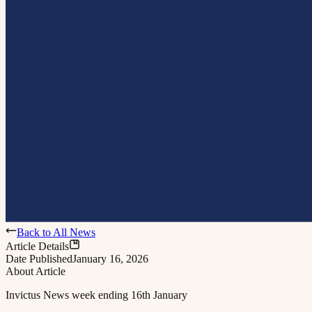
Back to All News
Article Details
Date Published
January 16, 2026
About Article
Invictus News week ending 16th January​​​​‌ ‍ ​‍​‍‌‍ ‌ ​‍‌‍‍‌‌‍‌ ‌‍‍‌‌‍ ‍​‍​‍​ ‍‍​‍​‍‌ ​ ‌‍​‌‌‍ ‍‌‍‍‌‌ ‌​‌ ‍‌​‍ ‍‌‍‍‌‌‍ ​‍​‍​‍ ​​‍​‍‌‍‍​‌ ​‍‌‍‌‌‌‍‌‍​‍​‍​ ‍‍​‍​‍​‍ ‌ ​ ‌ ‌​‌ ‌‌‌‍‌​‌‍‍‌‌‍ ​‍ ‌‍‍‌‌‍ ‍‌ ‌​‌‍‌‌‌‍ ‍‌ ‌​​‍ ‌‍‌‌‌‍‌​‌‍‍‌‌ ‌​​‍ ‌‍ ‌‌‍ ‌‍‌​‌‍‌‌​ ‌‌ ​​‌ ​‍‌‍‌‌‌ ​ ‌‍‌‌‌‍ ‍‌ ‌​‌‍​‌‌ ‌​‌‍‍‌‌‍ ‌‍ ‍​ ‍ ‌‍‍‌‌‍‌​​ ‌​ ​ ​ ​‍​ ‍​​ ​ ‌‍​‍​ ​‌‌‍‌‍​ ‍‌​‍ ‌‌‍​ ​ ​​‌‍‌‌‌‍‌‌​‍ ‌​ ‌​‌‍​‌‌‍​‍‌‍​‍​‍ ‌​ ‍‌‌‍​‌​ ​​‌‍​ ​‍ ‌​ ​​​ ‌‍​ ​‍​ ​‍‌‍‌‍​ ‍‌​ ‌‌‌‍​‍​ ​‌‌‍‌​​ ​‍​ ‌‍​ ‍ ‌ ‌​‌ ‍‌‌ ​​‌‍‌‌​ ‌‌‍ ‍‌‍‌‌‌ ‌ ‌ ​ ​ ‍ ‌ ​​‌‍​‌‌ ‌​‌‍‍​​ ‌‌‍‌​‌‍‌‌‌ ​ ‌‍​ ‌ ​‍‌‍‍‌‌ ​​‌ ‌​‌‍‍‌‌‍ ‌‍ ‍​ ‌‍​‍‌‍​‌‌ ​ ‌‍‌‌‌‌‌‌‌ ​‍‌‍ ​​ ‌​‍‌‌​ ​‍‌​‌‍‌ ​ ‌ ‌​‌ ‌‌‌‍‌​‌‍‍‌‌‍ ​‍‌‍‌‍‍‌‌‍‌​​ ‌​ ​ ​ ​‍​ ‍​​ ​ ‌‍​‍​ ​‌‌‍‌‍​ ‍‌​‍ ‌‌‍​ ​ ​​‌‍‌‌‌‍‌‌​‍ ‌​ ‌​‌‍​‌‌‍​‍‌‍​‍​‍ ‌​ ‍‌‌‍​‌​ ​​‌‍​ ​‍ ‌​ ​​​ ‌‍​ ​‍​ ​‍‌‍‌‍​ ‍‌​ ‌‌‌‍​‍​ ​‌‌‍‌​​ ​‍​ ‌‍​‍‌‍‌ ‌​‌ ‍‌‌ ​​‌‍‌‌​ ‌‌‍ ‍‌‍‌‌‌ ‌ ‌ ​ ​‍‌‍‌ ​​‌‍​‌‌ ‌​‌‍‍​​ ‌‌‍‌​‌‍‌‌‌ ​ ‌‍​ ‌ ​‍‌‍‍‌‌ ​​‌ ‌​‌‍‍‌‌‍ ‌‍ ‍​‍‌‍‌ ​​‌‍‌‌‌ ​‍‌ ​ ‌ ​​‌‍‌‌‌‍​ ‌ ‌​‌‍‍‌‌ ‌‍‌‍‌‌​ ‌‌ ​​‌ ‌‌‌‍​‍‌‍ ​‌‍‍‌‌ ​ ‌‍‍​‌‍‌‌‌‍‌​​‍​‍‌ ‌