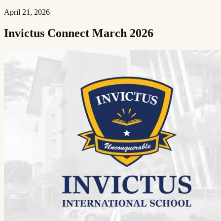
April 21, 2026
Invictus Connect March 2026​​​​‌ ‍ ​‍​‍‌‍ ‌ ​‍‌‍‍‌‌‍‌ ‌‍‍‌‌‍ ‍​‍​‍​ ‍‍​‍​‍‌ ​ ‌‍​‌‌‍ ‍‌‍‍‌‌ ‌​‌ ‍‌​‍ ‍‌‍‍‌‌‍ ​‍​‍​‍ ​​‍​‍‌‍‍​‌ ​‍‌‍‌‌‌‍‌‍​‍​‍​ ‍‍​‍​‍​‍ ‌ ​ ‌ ‌​‌ ‌‌‌‍‌​‌‍‍‌‌‍ ​‍ ‌‍‍‌‌‍ ‍‌ ‌​‌‍‌‌‌‍ ‍‌ ‌​​‍ ‌‍‌‌‌‍‌​‌‍‍‌‌ ‌​​‍ ‌‍ ‌‌‍ ‌‍‌​‌‍‌‌​ ‌‌ ​​‌ ​‍‌‍‌‌‌ ​ ‌‍‌‌‌‍ ‍‌ ‌​‌‍​‌‌ ‌​‌‍‍‌‌‍ ‌‍ ‍​ ‍ ‌‍‍‌‌‍‌​​ ‌​ ​ ​ ​‌​ ‌‍​ ​‌​ ‌ ‌‍‌‍‌‍‌​​ ​‍​‍ ‌​ ​‌‌‍​‌​ ​​​ ​​​‍ ‌​ ‌​​ ‌‍​ ‌ ​ ​ ​‍ ‌‌‍​‌​ ‌‍​ ‍‌​ ‍​​‍ ‌​ ‍​‌‍‌​​ ‌ ​ ​‌‌‍‌‌​ ​​​ ‍‌‌‍​‍​ ​ ​ ​‌​ ‌ ‌‍​‌​ ‍ ‌ ‌​‌ ‍‌‌ ​​‌‍‌‌​ ‌‌‍ ‍‌‍‌‌‌ ‌ ‌ ​ ​ ‍ ‌ ​​‌‍​‌‌ ‌​‌‍‍​​ ‌‌ ‌​‌‍‍‌‌ ‌​‌‍ ​‌‍‌‌​ ‌‍​‍‌‍​‌‌ ​ ‌‍‌‌‌‌‌‌‌ ​‍‌‍ ​​ ‌​‍‌‌​ ​‍‌​‌‍‌ ​ ‌ ‌​‌ ‌‌‌‍‌​‌‍‍‌‌‍ ​‍‌‍‌‍‍‌‌‍‌​​ ‌​ ​ ​ ​‌​ ‌‍​ ​‌​ ‌ ‌‍‌‍‌‍‌​​ ​‍​‍ ‌​ ​‌‌‍​‌​ ​​​ ​​​‍ ‌​ ‌​​ ‌‍​ ‌ ​ ​ ​‍ ‌‌‍​‌​ ‌‍​ ‍‌​ ‍​​‍ ‌​ ‍​‌‍‌​​ ‌ ​ ​‌‌‍‌‌​ ​​​ ‍‌‌‍​‍​ ​ ​ ​‌​ ‌ ‌‍​‌​‍‌‍‌ ‌​‌ ‍‌‌ ​​‌‍‌‌​ ‌‌‍ ‍‌‍‌‌‌ ‌ ‌ ​ ​‍‌‍‌ ​​‌‍​‌‌ ‌​‌‍‍​​ ‌‌ ‌​‌‍‍‌‌ ‌​‌‍ ​‌‍‌‌​‍‌‍‌ ​​‌‍‌‌‌ ​‍‌ ​ ‌ ​​‌‍‌‌‌‍​ ‌ ‌​‌‍‍‌‌ ‌‍‌‍‌‌​ ‌‌ ​​‌ ‌‌‌‍​‍‌‍ ​‌‍‍‌‌ ​ ‌‍‍​‌‍‌‌‌‍‌​​‍​‍‌ ‌