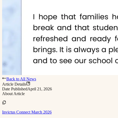
Back to All News
Article Details
Date Published
April 21, 2026
About Article
Invictus Connect March 2026​​​​‌ ‍ ​‍​‍‌‍ ‌ ​‍‌‍‍‌‌‍‌ ‌‍‍‌‌‍ ‍​‍​‍​ ‍‍​‍​‍‌ ​ ‌‍​‌‌‍ ‍‌‍‍‌‌ ‌​‌ ‍‌​‍ ‍‌‍‍‌‌‍ ​‍​‍​‍ ​​‍​‍‌‍‍​‌ ​‍‌‍‌‌‌‍‌‍​‍​‍​ ‍‍​‍​‍​‍ ‌ ​ ‌ ‌​‌ ‌‌‌‍‌​‌‍‍‌‌‍ ​‍ ‌‍‍‌‌‍ ‍‌ ‌​‌‍‌‌‌‍ ‍‌ ‌​​‍ ‌‍‌‌‌‍‌​‌‍‍‌‌ ‌​​‍ ‌‍ ‌‌‍ ‌‍‌​‌‍‌‌​ ‌‌ ​​‌ ​‍‌‍‌‌‌ ​ ‌‍‌‌‌‍ ‍‌ ‌​‌‍​‌‌ ‌​‌‍‍‌‌‍ ‌‍ ‍​ ‍ ‌‍‍‌‌‍‌​​ ‌​ ​ ​ ​‌​ ‌‍​ ​‌​ ‌ ‌‍‌‍‌‍‌​​ ​‍​‍ ‌​ ​‌‌‍​‌​ ​​​ ​​​‍ ‌​ ‌​​ ‌‍​ ‌ ​ ​ ​‍ ‌‌‍​‌​ ‌‍​ ‍‌​ ‍​​‍ ‌​ ‍​‌‍‌​​ ‌ ​ ​‌‌‍‌‌​ ​​​ ‍‌‌‍​‍​ ​ ​ ​‌​ ‌ ‌‍​‌​ ‍ ‌ ‌​‌ ‍‌‌ ​​‌‍‌‌​ ‌‌‍ ‍‌‍‌‌‌ ‌ ‌ ​ ​ ‍ ‌ ​​‌‍​‌‌ ‌​‌‍‍​​ ‌‌‍​ ‌‍ ‌‍ ‍‌ ‌​‌‍‌‌‌‍ ‍‌ ‌​​‍‌‌​ ‌‌‌​​‍‌‌ ‌‍‍ ‌‍‌‌‌ ‍‌​‍‌‌​ ​ ‌​‌​​‍‌‌​ ​ ‌​‌​​‍‌‌​ ​‍​ ​‍‌‍​ ‌‍‌‍‌‍‌​‌‍​‍‌‍​ ‌‍​‌​ ‌‌‌‍​‌​ ‌ ‌‍‌‍‌‍​‌​ ‍​​‍‌‌​ ​‍​ ​‍​‍‌‌​ ‌‌‌​‌​​‍ ‍‌ ‌​‌‍‌‌‌ ‍​‌ ‌​​ ‌‍​‍‌‍​‌‌ ​ ‌‍‌‌‌‌‌‌‌ ​‍‌‍ ​​ ‌​‍‌‌​ ​‍‌​‌‍‌ ​ ‌ ‌​‌ ‌‌‌‍‌​‌‍‍‌‌‍ ​‍‌‍‌‍‍‌‌‍‌​​ ‌​ ​ ​ ​‌​ ‌‍​ ​‌​ ‌ ‌‍‌‍‌‍‌​​ ​‍​‍ ‌​ ​‌‌‍​‌​ ​​​ ​​​‍ ‌​ ‌​​ ‌‍​ ‌ ​ ​ ​‍ ‌‌‍​‌​ ‌‍​ ‍‌​ ‍​​‍ ‌​ ‍​‌‍‌​​ ‌ ​ ​‌‌‍‌‌​ ​​​ ‍‌‌‍​‍​ ​ ​ ​‌​ ‌ ‌‍​‌​‍‌‍‌ ‌​‌ ‍‌‌ ​​‌‍‌‌​ ‌‌‍ ‍‌‍‌‌‌ ‌ ‌ ​ ​‍‌‍‌ ​​‌‍​‌‌ ‌​‌‍‍​​ ‌‌‍​ ‌‍ ‌‍ ‍‌ ‌​‌‍‌‌‌‍ ‍‌ ‌​​‍‌‌​ ‌‌‌​​‍‌‌ ‌‍‍ ‌‍‌‌‌ ‍‌​‍‌‌​ ​ ‌​‌​​‍‌‌​ ​ ‌​‌​​‍‌‌​ ​‍​ ​‍‌‍​ ‌‍‌‍‌‍‌​‌‍​‍‌‍​ ‌‍​‌​ ‌‌‌‍​‌​ ‌ ‌‍‌‍‌‍​‌​ ‍​​‍‌‌​ ​‍​ ​‍​‍‌‌​ ‌‌‌​‌​​‍ ‍‌ ‌​‌‍‌‌‌ ‍​‌ ‌​​‍‌‍‌ ​​‌‍‌‌‌ ​‍‌ ​ ‌ ​​‌‍‌‌‌‍​ ‌ ‌​‌‍‍‌‌ ‌‍‌‍‌‌​ ‌‌ ​​‌ ‌‌‌‍​‍‌‍ ​‌‍‍‌‌ ​ ‌‍‍​‌‍‌‌‌‍‌​​‍​‍‌ ‌