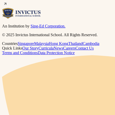
An Institution by
Sing-Ed Corporation.
© 2025 Invictus International School. All Rights Reserved.
Countries
Singapore
Malaysia
Hong Kong
Thailand
Cambodia
Quick Links
Our Story
Curricula
News
Careers
Contact Us
Terms and Conditions
Data Protection Notice