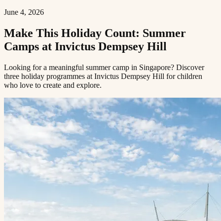
June 4, 2026
Make This Holiday Count: Summer
Camps at Invictus Dempsey Hill​​​​‌ ‍ ​‍​‍‌‍ ‌ ​‍‌‍‍‌‌‍‌ ‌‍‍‌‌‍ ‍​‍​‍​ ‍‍​‍​‍‌ ​ ‌‍​‌‌‍ ‍‌‍‍‌‌ ‌​‌ ‍‌​‍ ‍‌‍‍‌‌‍ ​‍​‍​‍ ​​‍​‍‌‍‍​‌ ​‍‌‍‌‌‌‍‌‍​‍​‍​ ‍‍​‍​‍​‍ ‌ ​ ‌ ‌​‌ ‌‌‌‍‌​‌‍‍‌‌‍ ​‍ ‌‍‍‌‌‍ ‍‌ ‌​‌‍‌‌‌‍ ‍‌ ‌​​‍ ‌‍‌‌‌‍‌​‌‍‍‌‌ ‌​​‍ ‌‍ ‌‌‍ ‌‍‌​‌‍‌‌​ ‌‌ ​​‌ ​‍‌‍‌‌‌ ​ ‌‍‌‌‌‍ ‍‌ ‌​‌‍​‌‌ ‌​‌‍‍‌‌‍ ‌‍ ‍​ ‍ ‌‍‍‌‌‍‌​​ ‌​ ‌‌‌‍‌‌​ ​ ​ ​‍​ ‌ ​ ​​​ ‍​‌‍‌‌​‍ ‌​ ‍‌‌‍​‌​ ‌ ​ ​​​‍ ‌​ ‌​‌‍‌‍‌‍‌​​ ‍‌​‍ ‌‌‍​‍‌‍​‍​ ‍​​ ​‌​‍ ‌​ ​​​ ‌​​ ‍‌​ ‌​​ ‌ ​ ​‌‌‍​ ​ ​​​ ‌​​ ‍​‌‍​ ​ ‌‌​ ‍ ‌ ‌​‌ ‍‌‌ ​​‌‍‌‌​ ‌‌‍ ‍‌‍‌‌‌ ‌ ‌ ​ ​ ‍ ‌ ​​‌‍​‌‌ ‌​‌‍‍​​ ‌‌ ‌​‌‍‍‌‌ ‌​‌‍ ​‌‍‌‌​ ‌‍​‍‌‍​‌‌ ​ ‌‍‌‌‌‌‌‌‌ ​‍‌‍ ​​ ‌​‍‌‌​ ​‍‌​‌‍‌ ​ ‌ ‌​‌ ‌‌‌‍‌​‌‍‍‌‌‍ ​‍‌‍‌‍‍‌‌‍‌​​ ‌​ ‌‌‌‍‌‌​ ​ ​ ​‍​ ‌ ​ ​​​ ‍​‌‍‌‌​‍ ‌​ ‍‌‌‍​‌​ ‌ ​ ​​​‍ ‌​ ‌​‌‍‌‍‌‍‌​​ ‍‌​‍ ‌‌‍​‍‌‍​‍​ ‍​​ ​‌​‍ ‌​ ​​​ ‌​​ ‍‌​ ‌​​ ‌ ​ ​‌‌‍​ ​ ​​​ ‌​​ ‍​‌‍​ ​ ‌‌​‍‌‍‌ ‌​‌ ‍‌‌ ​​‌‍‌‌​ ‌‌‍ ‍‌‍‌‌‌ ‌ ‌ ​ ​‍‌‍‌ ​​‌‍​‌‌ ‌​‌‍‍​​ ‌‌ ‌​‌‍‍‌‌ ‌​‌‍ ​‌‍‌‌​‍‌‍‌ ​​‌‍‌‌‌ ​‍‌ ​ ‌ ​​‌‍‌‌‌‍​ ‌ ‌​‌‍‍‌‌ ‌‍‌‍‌‌​ ‌‌ ​​‌ ‌‌‌‍​‍‌‍ ​‌‍‍‌‌ ​ ‌‍‍​‌‍‌‌‌‍‌​​‍​‍‌ ‌
Looking for a meaningful summer camp in Singapore? Discover
three holiday programmes at Invictus Dempsey Hill for children
who love to create and explore.​​​​‌ ‍ ​‍​‍‌‍ ‌ ​‍‌‍‍‌‌‍‌ ‌‍‍‌‌‍ ‍​‍​‍​ ‍‍​‍​‍‌ ​ ‌‍​‌‌‍ ‍‌‍‍‌‌ ‌​‌ ‍‌​‍ ‍‌‍‍‌‌‍ ​‍​‍​‍ ​​‍​‍‌‍‍​‌ ​‍‌‍‌‌‌‍‌‍​‍​‍​ ‍‍​‍​‍​‍ ‌ ​ ‌ ‌​‌ ‌‌‌‍‌​‌‍‍‌‌‍ ​‍ ‌‍‍‌‌‍ ‍‌ ‌​‌‍‌‌‌‍ ‍‌ ‌​​‍ ‌‍‌‌‌‍‌​‌‍‍‌‌ ‌​​‍ ‌‍ ‌‌‍ ‌‍‌​‌‍‌‌​ ‌‌ ​​‌ ​‍‌‍‌‌‌ ​ ‌‍‌‌‌‍ ‍‌ ‌​‌‍​‌‌ ‌​‌‍‍‌‌‍ ‌‍ ‍​ ‍ ‌‍‍‌‌‍‌​​ ‌​ ‌‌‌‍‌‌​ ​ ​ ​‍​ ‌ ​ ​​​ ‍​‌‍‌‌​‍ ‌​ ‍‌‌‍​‌​ ‌ ​ ​​​‍ ‌​ ‌​‌‍‌‍‌‍‌​​ ‍‌​‍ ‌‌‍​‍‌‍​‍​ ‍​​ ​‌​‍ ‌​ ​​​ ‌​​ ‍‌​ ‌​​ ‌ ​ ​‌‌‍​ ​ ​​​ ‌​​ ‍​‌‍​ ​ ‌‌​ ‍ ‌ ‌​‌ ‍‌‌ ​​‌‍‌‌​ ‌‌‍ ‍‌‍‌‌‌ ‌ ‌ ​ ​ ‍ ‌ ​​‌‍​‌‌ ‌​‌‍‍​​ ‌‌‍‌​‌‍‌‌‌ ​ ‌‍​ ‌ ​‍‌‍‍‌‌ ​​‌ ‌​‌‍‍‌‌‍ ‌‍ ‍​ ‌‍​‍‌‍​‌‌ ​ ‌‍‌‌‌‌‌‌‌ ​‍‌‍ ​​ ‌​‍‌‌​ ​‍‌​‌‍‌ ​ ‌ ‌​‌ ‌‌‌‍‌​‌‍‍‌‌‍ ​‍‌‍‌‍‍‌‌‍‌​​ ‌​ ‌‌‌‍‌‌​ ​ ​ ​‍​ ‌ ​ ​​​ ‍​‌‍‌‌​‍ ‌​ ‍‌‌‍​‌​ ‌ ​ ​​​‍ ‌​ ‌​‌‍‌‍‌‍‌​​ ‍‌​‍ ‌‌‍​‍‌‍​‍​ ‍​​ ​‌​‍ ‌​ ​​​ ‌​​ ‍‌​ ‌​​ ‌ ​ ​‌‌‍​ ​ ​​​ ‌​​ ‍​‌‍​ ​ ‌‌​‍‌‍‌ ‌​‌ ‍‌‌ ​​‌‍‌‌​ ‌‌‍ ‍‌‍‌‌‌ ‌ ‌ ​ ​‍‌‍‌ ​​‌‍​‌‌ ‌​‌‍‍​​ ‌‌‍‌​‌‍‌‌‌ ​ ‌‍​ ‌ ​‍‌‍‍‌‌ ​​‌ ‌​‌‍‍‌‌‍ ‌‍ ‍​‍‌‍‌ ​​‌‍‌‌‌ ​‍‌ ​ ‌ ​​‌‍‌‌‌‍​ ‌ ‌​‌‍‍‌‌ ‌‍‌‍‌‌​ ‌‌ ​​‌ ‌‌‌‍​‍‌‍ ​‌‍‍‌‌ ​ ‌‍‍​‌‍‌‌‌‍‌​​‍​‍‌ ‌