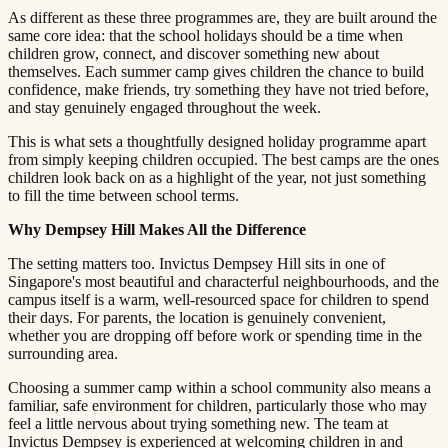
As different as these three programmes are, they are built around the
same core idea: that the school holidays should be a time when
children grow, connect, and discover something new about
themselves. Each summer camp gives children the chance to build
confidence, make friends, try something they have not tried before,
and stay genuinely engaged throughout the week.​​​​‌ ‍ ​‍​‍‌‍ ‌ ​‍‌‍‍‌‌‍‌ ‌‍‍‌‌‍ ‍​‍​‍​ ‍‍​‍​‍‌ ​ ‌‍​‌‌‍ ‍‌‍‍‌‌ ‌​‌ ‍‌​‍ ‍‌‍‍‌‌‍ ​‍​‍​‍ ​​‍​‍‌‍‍​‌ ​‍‌‍‌‌‌‍‌‍​‍​‍​ ‍‍​‍​‍​‍ ‌ ​ ‌ ‌​‌ ‌‌‌‍‌​‌‍‍‌‌‍ ​‍ ‌‍‍‌‌‍ ‍‌ ‌​‌‍‌‌‌‍ ‍‌ ‌​​‍ ‌‍‌‌‌‍‌​‌‍‍‌‌ ‌​​‍ ‌‍ ‌‌‍ ‌‍‌​‌‍‌‌​ ‌‌ ​​‌ ​‍‌‍‌‌‌ ​ ‌‍‌‌‌‍ ‍‌ ‌​‌‍​‌‌ ‌​‌‍‍‌‌‍ ‌‍ ‍​ ‍ ‌‍‍‌‌‍‌​​ ‌​ ‌‌‌‍‌‌​ ​ ​ ​‍​ ‌ ​ ​​​ ‍​‌‍‌‌​‍ ‌​ ‍‌‌‍​‌​ ‌ ​ ​​​‍ ‌​ ‌​‌‍‌‍‌‍‌​​ ‍‌​‍ ‌‌‍​‍‌‍​‍​ ‍​​ ​‌​‍ ‌​ ​​​ ‌​​ ‍‌​ ‌​​ ‌ ​ ​‌‌‍​ ​ ​​​ ‌​​ ‍​‌‍​ ​ ‌‌​ ‍ ‌ ‌​‌ ‍‌‌ ​​‌‍‌‌​ ‌‌‍ ‍‌‍‌‌‌ ‌ ‌ ​ ​ ‍ ‌ ​​‌‍​‌‌ ‌​‌‍‍​​ ‌‌‍​ ‌‍ ‌‍ ‍‌ ‌​‌‍‌‌‌‍ ‍‌ ‌​​‍‌‌​ ‌‌‌​​‍‌‌ ‌‍‍ ‌‍‌‌‌ ‍‌​‍‌‌​ ​ ‌​‌​​‍‌‌​ ​ ‌​‌​​‍‌‌​ ​‍​ ​‍​ ‌‍​ ​ ‌‍‌​‌‍​‌​ ‌ ​ ‍​‌‍‌​‌‍‌‍​ ‍​‌‍​ ​ ‌ ​ ‌‌​‍‌‌​ ​‍​ ​‍​‍‌‌​ ‌‌‌​‌​​‍ ‍‌‍​ ‌‍‍​‌‍‍‌‌‍ ​‌‍‌​‌ ​‍‌‍‌‌‌‍ ‍​‍‌‌​ ‌‌‌​​‍‌‌ ‌‍‍ ‌‍‌‌‌ ‍‌​‍‌‌​ ​ ‌​‌​​‍‌‌​ ​ ‌​‌​​‍‌‌​ ​‍​ ​‍​ ​‍‌‍‌‍‌‍‌‍‌‍‌‌‌‍​‍​ ​ ‌‍‌​​ ​​​ ​​​ ‌‍​ ‍​​ ‍‌​‍‌‌​ ​‍​ ​‍​‍‌‌​ ‌‌‌​‌​​‍ ‍‌ ‌​‌‍‌‌‌ ‍​‌ ‌​​ ‌‍​‍‌‍​‌‌ ​ ‌‍‌‌‌‌‌‌‌ ​‍‌‍ ​​ ‌​‍‌‌​ ​‍‌​‌‍‌ ​ ‌ ‌​‌ ‌‌‌‍‌​‌‍‍‌‌‍ ​‍‌‍‌‍‍‌‌‍‌​​ ‌​ ‌‌‌‍‌‌​ ​ ​ ​‍​ ‌ ​ ​​​ ‍​‌‍‌‌​‍ ‌​ ‍‌‌‍​‌​ ‌ ​ ​​​‍ ‌​ ‌​‌‍‌‍‌‍‌​​ ‍‌​‍ ‌‌‍​‍‌‍​‍​ ‍​​ ​‌​‍ ‌​ ​​​ ‌​​ ‍‌​ ‌​​ ‌ ​ ​‌‌‍​ ​ ​​​ ‌​​ ‍​‌‍​ ​ ‌‌​‍‌‍‌ ‌​‌ ‍‌‌ ​​‌‍‌‌​ ‌‌‍ ‍‌‍‌‌‌ ‌ ‌ ​ ​‍‌‍‌ ​​‌‍​‌‌ ‌​‌‍‍​​ ‌‌‍​ ‌‍ ‌‍ ‍‌ ‌​‌‍‌‌‌‍ ‍‌ ‌​​‍‌‌​ ‌‌‌​​‍‌‌ ‌‍‍ ‌‍‌‌‌ ‍‌​‍‌‌​ ​ ‌​‌​​‍‌‌​ ​ ‌​‌​​‍‌‌​ ​‍​ ​‍​ ‌‍​ ​ ‌‍‌​‌‍​‌​ ‌ ​ ‍​‌‍‌​‌‍‌‍​ ‍​‌‍​ ​ ‌ ​ ‌‌​‍‌‌​ ​‍​ ​‍​‍‌‌​ ‌‌‌​‌​​‍ ‍‌‍​ ‌‍‍​‌‍‍‌‌‍ ​‌‍‌​‌ ​‍‌‍‌‌‌‍ ‍​‍‌‌​ ‌‌‌​​‍‌‌ ‌‍‍ ‌‍‌‌‌ ‍‌​‍‌‌​ ​ ‌​‌​​‍‌‌​ ​ ‌​‌​​‍‌‌​ ​‍​ ​‍​ ​‍‌‍‌‍‌‍‌‍‌‍‌‌‌‍​‍​ ​ ‌‍‌​​ ​​​ ​​​ ‌‍​ ‍​​ ‍‌​‍‌‌​ ​‍​ ​‍​‍‌‌​ ‌‌‌​‌​​‍ ‍‌ ‌​‌‍‌‌‌ ‍​‌ ‌​​‍‌‍‌ ​​‌‍‌‌‌ ​‍‌ ​ ‌ ​​‌‍‌‌‌‍​ ‌ ‌​‌‍‍‌‌ ‌‍‌‍‌‌​ ‌‌ ​​‌ ‌‌‌‍​‍‌‍ ​‌‍‍‌‌ ​ ‌‍‍​‌‍‌‌‌‍‌​​‍​‍‌ ‌
This is what sets a thoughtfully designed holiday programme apart
from simply keeping children occupied. The best camps are the ones
children look back on as a highlight of the year, not just something
to fill the time between school terms.​​​​‌ ‍ ​‍​‍‌‍ ‌ ​‍‌‍‍‌‌‍‌ ‌‍‍‌‌‍ ‍​‍​‍​ ‍‍​‍​‍‌ ​ ‌‍​‌‌‍ ‍‌‍‍‌‌ ‌​‌ ‍‌​‍ ‍‌‍‍‌‌‍ ​‍​‍​‍ ​​‍​‍‌‍‍​‌ ​‍‌‍‌‌‌‍‌‍​‍​‍​ ‍‍​‍​‍​‍ ‌ ​ ‌ ‌​‌ ‌‌‌‍‌​‌‍‍‌‌‍ ​‍ ‌‍‍‌‌‍ ‍‌ ‌​‌‍‌‌‌‍ ‍‌ ‌​​‍ ‌‍‌‌‌‍‌​‌‍‍‌‌ ‌​​‍ ‌‍ ‌‌‍ ‌‍‌​‌‍‌‌​ ‌‌ ​​‌ ​‍‌‍‌‌‌ ​ ‌‍‌‌‌‍ ‍‌ ‌​‌‍​‌‌ ‌​‌‍‍‌‌‍ ‌‍ ‍​ ‍ ‌‍‍‌‌‍‌​​ ‌​ ‌‌‌‍‌‌​ ​ ​ ​‍​ ‌ ​ ​​​ ‍​‌‍‌‌​‍ ‌​ ‍‌‌‍​‌​ ‌ ​ ​​​‍ ‌​ ‌​‌‍‌‍‌‍‌​​ ‍‌​‍ ‌‌‍​‍‌‍​‍​ ‍​​ ​‌​‍ ‌​ ​​​ ‌​​ ‍‌​ ‌​​ ‌ ​ ​‌‌‍​ ​ ​​​ ‌​​ ‍​‌‍​ ​ ‌‌​ ‍ ‌ ‌​‌ ‍‌‌ ​​‌‍‌‌​ ‌‌‍ ‍‌‍‌‌‌ ‌ ‌ ​ ​ ‍ ‌ ​​‌‍​‌‌ ‌​‌‍‍​​ ‌‌‍​ ‌‍ ‌‍ ‍‌ ‌​‌‍‌‌‌‍ ‍‌ ‌​​‍‌‌​ ‌‌‌​​‍‌‌ ‌‍‍ ‌‍‌‌‌ ‍‌​‍‌‌​ ​ ‌​‌​​‍‌‌​ ​ ‌​‌​​‍‌‌​ ​‍​ ​‍​ ‌ ​ ​‍​ ‌​‌‍​‌​ ‌‌‌‍​‍​ ​ ‌‍‌‌​ ‍‌​ ‍‌​ ‌‍​ ‍‌​‍‌‌​ ​‍​ ​‍​‍‌‌​ ‌‌‌​‌​​‍ ‍‌‍​ ‌‍‍​‌‍‍‌‌‍ ​‌‍‌​‌ ​‍‌‍‌‌‌‍ ‍​‍‌‌​ ‌‌‌​​‍‌‌ ‌‍‍ ‌‍‌‌‌ ‍‌​‍‌‌​ ​ ‌​‌​​‍‌‌​ ​ ‌​‌​​‍‌‌​ ​‍​ ​‍​ ‌​​ ‍​‌‍​ ​ ‌​​ ​​‌‍​‌‌‍​‌​ ‌‍‌‍‌‌​ ‌​​ ‌​​ ‍‌​‍‌‌​ ​‍​ ​‍​‍‌‌​ ‌‌‌​‌​​‍ ‍‌ ‌​‌‍‌‌‌ ‍​‌ ‌​​ ‌‍​‍‌‍​‌‌ ​ ‌‍‌‌‌‌‌‌‌ ​‍‌‍ ​​ ‌​‍‌‌​ ​‍‌​‌‍‌ ​ ‌ ‌​‌ ‌‌‌‍‌​‌‍‍‌‌‍ ​‍‌‍‌‍‍‌‌‍‌​​ ‌​ ‌‌‌‍‌‌​ ​ ​ ​‍​ ‌ ​ ​​​ ‍​‌‍‌‌​‍ ‌​ ‍‌‌‍​‌​ ‌ ​ ​​​‍ ‌​ ‌​‌‍‌‍‌‍‌​​ ‍‌​‍ ‌‌‍​‍‌‍​‍​ ‍​​ ​‌​‍ ‌​ ​​​ ‌​​ ‍‌​ ‌​​ ‌ ​ ​‌‌‍​ ​ ​​​ ‌​​ ‍​‌‍​ ​ ‌‌​‍‌‍‌ ‌​‌ ‍‌‌ ​​‌‍‌‌​ ‌‌‍ ‍‌‍‌‌‌ ‌ ‌ ​ ​‍‌‍‌ ​​‌‍​‌‌ ‌​‌‍‍​​ ‌‌‍​ ‌‍ ‌‍ ‍‌ ‌​‌‍‌‌‌‍ ‍‌ ‌​​‍‌‌​ ‌‌‌​​‍‌‌ ‌‍‍ ‌‍‌‌‌ ‍‌​‍‌‌​ ​ ‌​‌​​‍‌‌​ ​ ‌​‌​​‍‌‌​ ​‍​ ​‍​ ‌ ​ ​‍​ ‌​‌‍​‌​ ‌‌‌‍​‍​ ​ ‌‍‌‌​ ‍‌​ ‍‌​ ‌‍​ ‍‌​‍‌‌​ ​‍​ ​‍​‍‌‌​ ‌‌‌​‌​​‍ ‍‌‍​ ‌‍‍​‌‍‍‌‌‍ ​‌‍‌​‌ ​‍‌‍‌‌‌‍ ‍​‍‌‌​ ‌‌‌​​‍‌‌ ‌‍‍ ‌‍‌‌‌ ‍‌​‍‌‌​ ​ ‌​‌​​‍‌‌​ ​ ‌​‌​​‍‌‌​ ​‍​ ​‍​ ‌​​ ‍​‌‍​ ​ ‌​​ ​​‌‍​‌‌‍​‌​ ‌‍‌‍‌‌​ ‌​​ ‌​​ ‍‌​‍‌‌​ ​‍​ ​‍​‍‌‌​ ‌‌‌​‌​​‍ ‍‌ ‌​‌‍‌‌‌ ‍​‌ ‌​​‍‌‍‌ ​​‌‍‌‌‌ ​‍‌ ​ ‌ ​​‌‍‌‌‌‍​ ‌ ‌​‌‍‍‌‌ ‌‍‌‍‌‌​ ‌‌ ​​‌ ‌‌‌‍​‍‌‍ ​‌‍‍‌‌ ​ ‌‍‍​‌‍‌‌‌‍‌​​‍​‍‌ ‌
Why Dempsey Hill Makes All the Difference​​​​‌ ‍ ​‍​‍‌‍ ‌ ​‍‌‍‍‌‌‍‌ ‌‍‍‌‌‍ ‍​‍​‍​ ‍‍​‍​‍‌ ​ ‌‍​‌‌‍ ‍‌‍‍‌‌ ‌​‌ ‍‌​‍ ‍‌‍‍‌‌‍ ​‍​‍​‍ ​​‍​‍‌‍‍​‌ ​‍‌‍‌‌‌‍‌‍​‍​‍​ ‍‍​‍​‍​‍ ‌ ​ ‌ ‌​‌ ‌‌‌‍‌​‌‍‍‌‌‍ ​‍ ‌‍‍‌‌‍ ‍‌ ‌​‌‍‌‌‌‍ ‍‌ ‌​​‍ ‌‍‌‌‌‍‌​‌‍‍‌‌ ‌​​‍ ‌‍ ‌‌‍ ‌‍‌​‌‍‌‌​ ‌‌ ​​‌ ​‍‌‍‌‌‌ ​ ‌‍‌‌‌‍ ‍‌ ‌​‌‍​‌‌ ‌​‌‍‍‌‌‍ ‌‍ ‍​ ‍ ‌‍‍‌‌‍‌​​ ‌​ ‌‌‌‍‌‌​ ​ ​ ​‍​ ‌ ​ ​​​ ‍​‌‍‌‌​‍ ‌​ ‍‌‌‍​‌​ ‌ ​ ​​​‍ ‌​ ‌​‌‍‌‍‌‍‌​​ ‍‌​‍ ‌‌‍​‍‌‍​‍​ ‍​​ ​‌​‍ ‌​ ​​​ ‌​​ ‍‌​ ‌​​ ‌ ​ ​‌‌‍​ ​ ​​​ ‌​​ ‍​‌‍​ ​ ‌‌​ ‍ ‌ ‌​‌ ‍‌‌ ​​‌‍‌‌​ ‌‌‍ ‍‌‍‌‌‌ ‌ ‌ ​ ​ ‍ ‌ ​​‌‍​‌‌ ‌​‌‍‍​​ ‌‌‍​ ‌‍ ‌‍ ‍‌ ‌​‌‍‌‌‌‍ ‍‌ ‌​​‍‌‌​ ‌‌‌​​‍‌‌ ‌‍‍ ‌‍‌‌‌ ‍‌​‍‌‌​ ​ ‌​‌​​‍‌‌​ ​ ‌​‌​​‍‌‌​ ​‍​ ​‍​ ‍‌​ ‌​​ ​‍‌‍​ ​ ​ ‌‍‌​​ ‍‌​ ‍​​ ​‌‌‍‌‍‌‍​‌​ ‍​​‍‌‌​ ​‍​ ​‍​‍‌‌​ ‌‌‌​‌​​‍ ‍‌‍​ ‌‍‍​‌‍‍‌‌‍ ​‌‍‌​‌ ​‍‌‍‌‌‌‍ ‍​‍‌‌​ ‌‌‌​​‍‌‌ ‌‍‍ ‌‍‌‌‌ ‍‌​‍‌‌​ ​ ‌​‌​​‍‌‌​ ​ ‌​‌​​‍‌‌​ ​‍​ ​‍​ ‍‌‌‍‌​​ ​ ‌‍‌​​ ‌‌‌‍‌​‌‍‌​‌‍​‍​ ‌​​ ‌‍‌‍​‌​ ‌​​‍‌‌​ ​‍​ ​‍​‍‌‌​ ‌‌‌​‌​​‍ ‍‌ ‌​‌‍‌‌‌ ‍​‌ ‌​​ ‌‍​‍‌‍​‌‌ ​ ‌‍‌‌‌‌‌‌‌ ​‍‌‍ ​​ ‌​‍‌‌​ ​‍‌​‌‍‌ ​ ‌ ‌​‌ ‌‌‌‍‌​‌‍‍‌‌‍ ​‍‌‍‌‍‍‌‌‍‌​​ ‌​ ‌‌‌‍‌‌​ ​ ​ ​‍​ ‌ ​ ​​​ ‍​‌‍‌‌​‍ ‌​ ‍‌‌‍​‌​ ‌ ​ ​​​‍ ‌​ ‌​‌‍‌‍‌‍‌​​ ‍‌​‍ ‌‌‍​‍‌‍​‍​ ‍​​ ​‌​‍ ‌​ ​​​ ‌​​ ‍‌​ ‌​​ ‌ ​ ​‌‌‍​ ​ ​​​ ‌​​ ‍​‌‍​ ​ ‌‌​‍‌‍‌ ‌​‌ ‍‌‌ ​​‌‍‌‌​ ‌‌‍ ‍‌‍‌‌‌ ‌ ‌ ​ ​‍‌‍‌ ​​‌‍​‌‌ ‌​‌‍‍​​ ‌‌‍​ ‌‍ ‌‍ ‍‌ ‌​‌‍‌‌‌‍ ‍‌ ‌​​‍‌‌​ ‌‌‌​​‍‌‌ ‌‍‍ ‌‍‌‌‌ ‍‌​‍‌‌​ ​ ‌​‌​​‍‌‌​ ​ ‌​‌​​‍‌‌​ ​‍​ ​‍​ ‍‌​ ‌​​ ​‍‌‍​ ​ ​ ‌‍‌​​ ‍‌​ ‍​​ ​‌‌‍‌‍‌‍​‌​ ‍​​‍‌‌​ ​‍​ ​‍​‍‌‌​ ‌‌‌​‌​​‍ ‍‌‍​ ‌‍‍​‌‍‍‌‌‍ ​‌‍‌​‌ ​‍‌‍‌‌‌‍ ‍​‍‌‌​ ‌‌‌​​‍‌‌ ‌‍‍ ‌‍‌‌‌ ‍‌​‍‌‌​ ​ ‌​‌​​‍‌‌​ ​ ‌​‌​​‍‌‌​ ​‍​ ​‍​ ‍‌‌‍‌​​ ​ ‌‍‌​​ ‌‌‌‍‌​‌‍‌​‌‍​‍​ ‌​​ ‌‍‌‍​‌​ ‌​​‍‌‌​ ​‍​ ​‍​‍‌‌​ ‌‌‌​‌​​‍ ‍‌ ‌​‌‍‌‌‌ ‍​‌ ‌​​‍‌‍‌ ​​‌‍‌‌‌ ​‍‌ ​ ‌ ​​‌‍‌‌‌‍​ ‌ ‌​‌‍‍‌‌ ‌‍‌‍‌‌​ ‌‌ ​​‌ ‌‌‌‍​‍‌‍ ​‌‍‍‌‌ ​ ‌‍‍​‌‍‌‌‌‍‌​​‍​‍‌ ‌
The setting matters too. Invictus Dempsey Hill sits in one of
Singapore's most beautiful and characterful neighbourhoods, and the
campus itself is a warm, well-resourced space for children to spend
their days. For parents, the location is genuinely convenient,
whether you are dropping off before work or spending time in the
surrounding area.​​​​‌ ‍ ​‍​‍‌‍ ‌ ​‍‌‍‍‌‌‍‌ ‌‍‍‌‌‍ ‍​‍​‍​ ‍‍​‍​‍‌ ​ ‌‍​‌‌‍ ‍‌‍‍‌‌ ‌​‌ ‍‌​‍ ‍‌‍‍‌‌‍ ​‍​‍​‍ ​​‍​‍‌‍‍​‌ ​‍‌‍‌‌‌‍‌‍​‍​‍​ ‍‍​‍​‍​‍ ‌ ​ ‌ ‌​‌ ‌‌‌‍‌​‌‍‍‌‌‍ ​‍ ‌‍‍‌‌‍ ‍‌ ‌​‌‍‌‌‌‍ ‍‌ ‌​​‍ ‌‍‌‌‌‍‌​‌‍‍‌‌ ‌​​‍ ‌‍ ‌‌‍ ‌‍‌​‌‍‌‌​ ‌‌ ​​‌ ​‍‌‍‌‌‌ ​ ‌‍‌‌‌‍ ‍‌ ‌​‌‍​‌‌ ‌​‌‍‍‌‌‍ ‌‍ ‍​ ‍ ‌‍‍‌‌‍‌​​ ‌​ ‌‌‌‍‌‌​ ​ ​ ​‍​ ‌ ​ ​​​ ‍​‌‍‌‌​‍ ‌​ ‍‌‌‍​‌​ ‌ ​ ​​​‍ ‌​ ‌​‌‍‌‍‌‍‌​​ ‍‌​‍ ‌‌‍​‍‌‍​‍​ ‍​​ ​‌​‍ ‌​ ​​​ ‌​​ ‍‌​ ‌​​ ‌ ​ ​‌‌‍​ ​ ​​​ ‌​​ ‍​‌‍​ ​ ‌‌​ ‍ ‌ ‌​‌ ‍‌‌ ​​‌‍‌‌​ ‌‌‍ ‍‌‍‌‌‌ ‌ ‌ ​ ​ ‍ ‌ ​​‌‍​‌‌ ‌​‌‍‍​​ ‌‌‍​ ‌‍ ‌‍ ‍‌ ‌​‌‍‌‌‌‍ ‍‌ ‌​​‍‌‌​ ‌‌‌​​‍‌‌ ‌‍‍ ‌‍‌‌‌ ‍‌​‍‌‌​ ​ ‌​‌​​‍‌‌​ ​ ‌​‌​​‍‌‌​ ​‍​ ​‍​ ​ ​ ‌‌​ ‍‌​ ‍​​ ‌ ​ ‌‍​ ​‌​ ​‍‌‍‌‍​ ‍‌​ ‌ ​ ‌‌​‍‌‌​ ​‍​ ​‍​‍‌‌​ ‌‌‌​‌​​‍ ‍‌‍​ ‌‍‍​‌‍‍‌‌‍ ​‌‍‌​‌ ​‍‌‍‌‌‌‍ ‍​‍‌‌​ ‌‌‌​​‍‌‌ ‌‍‍ ‌‍‌‌‌ ‍‌​‍‌‌​ ​ ‌​‌​​‍‌‌​ ​ ‌​‌​​‍‌‌​ ​‍​ ​‍​ ​‍​ ‍​​ ‌​​ ‌‍​ ​‍​ ‌​‌‍‌​‌‍​‍‌‍​‌​ ​‌‌‍‌​​ ‌​​‍‌‌​ ​‍​ ​‍​‍‌‌​ ‌‌‌​‌​​‍ ‍‌ ‌​‌‍‌‌‌ ‍​‌ ‌​​ ‌‍​‍‌‍​‌‌ ​ ‌‍‌‌‌‌‌‌‌ ​‍‌‍ ​​ ‌​‍‌‌​ ​‍‌​‌‍‌ ​ ‌ ‌​‌ ‌‌‌‍‌​‌‍‍‌‌‍ ​‍‌‍‌‍‍‌‌‍‌​​ ‌​ ‌‌‌‍‌‌​ ​ ​ ​‍​ ‌ ​ ​​​ ‍​‌‍‌‌​‍ ‌​ ‍‌‌‍​‌​ ‌ ​ ​​​‍ ‌​ ‌​‌‍‌‍‌‍‌​​ ‍‌​‍ ‌‌‍​‍‌‍​‍​ ‍​​ ​‌​‍ ‌​ ​​​ ‌​​ ‍‌​ ‌​​ ‌ ​ ​‌‌‍​ ​ ​​​ ‌​​ ‍​‌‍​ ​ ‌‌​‍‌‍‌ ‌​‌ ‍‌‌ ​​‌‍‌‌​ ‌‌‍ ‍‌‍‌‌‌ ‌ ‌ ​ ​‍‌‍‌ ​​‌‍​‌‌ ‌​‌‍‍​​ ‌‌‍​ ‌‍ ‌‍ ‍‌ ‌​‌‍‌‌‌‍ ‍‌ ‌​​‍‌‌​ ‌‌‌​​‍‌‌ ‌‍‍ ‌‍‌‌‌ ‍‌​‍‌‌​ ​ ‌​‌​​‍‌‌​ ​ ‌​‌​​‍‌‌​ ​‍​ ​‍​ ​ ​ ‌‌​ ‍‌​ ‍​​ ‌ ​ ‌‍​ ​‌​ ​‍‌‍‌‍​ ‍‌​ ‌ ​ ‌‌​‍‌‌​ ​‍​ ​‍​‍‌‌​ ‌‌‌​‌​​‍ ‍‌‍​ ‌‍‍​‌‍‍‌‌‍ ​‌‍‌​‌ ​‍‌‍‌‌‌‍ ‍​‍‌‌​ ‌‌‌​​‍‌‌ ‌‍‍ ‌‍‌‌‌ ‍‌​‍‌‌​ ​ ‌​‌​​‍‌‌​ ​ ‌​‌​​‍‌‌​ ​‍​ ​‍​ ​‍​ ‍​​ ‌​​ ‌‍​ ​‍​ ‌​‌‍‌​‌‍​‍‌‍​‌​ ​‌‌‍‌​​ ‌​​‍‌‌​ ​‍​ ​‍​‍‌‌​ ‌‌‌​‌​​‍ ‍‌ ‌​‌‍‌‌‌ ‍​‌ ‌​​‍‌‍‌ ​​‌‍‌‌‌ ​‍‌ ​ ‌ ​​‌‍‌‌‌‍​ ‌ ‌​‌‍‍‌‌ ‌‍‌‍‌‌​ ‌‌ ​​‌ ‌‌‌‍​‍‌‍ ​‌‍‍‌‌ ​ ‌‍‍​‌‍‌‌‌‍‌​​‍​‍‌ ‌
Choosing a summer camp within a school community also means a
familiar, safe environment for children, particularly those who may
feel a little nervous about trying something new. The team at
Invictus Dempsey is experienced at welcoming children in and