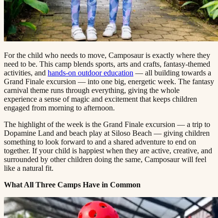
For the child who needs to move, Camposaur is exactly where they
need to be. This camp blends sports, arts and crafts, fantasy-themed
activities, and ​​​​‌ ‍ ​‍​‍‌‍ ‌ ​‍‌‍‍‌‌‍‌ ‌‍‍‌‌‍ ‍​‍​‍​ ‍‍​‍​‍‌ ​ ‌‍​‌‌‍ ‍‌‍‍‌‌ ‌​‌ ‍‌​‍ ‍‌‍‍‌‌‍ ​‍​‍​‍ ​​‍​‍‌‍‍​‌ ​‍‌‍‌‌‌‍‌‍​‍​‍​ ‍‍​‍​‍​‍ ‌ ​ ‌ ‌​‌ ‌‌‌‍‌​‌‍‍‌‌‍ ​‍ ‌‍‍‌‌‍ ‍‌ ‌​‌‍‌‌‌‍ ‍‌ ‌​​‍ ‌‍‌‌‌‍‌​‌‍‍‌‌ ‌​​‍ ‌‍ ‌‌‍ ‌‍‌​‌‍‌‌​ ‌‌ ​​‌ ​‍‌‍‌‌‌ ​ ‌‍‌‌‌‍ ‍‌ ‌​‌‍​‌‌ ‌​‌‍‍‌‌‍ ‌‍ ‍​ ‍ ‌‍‍‌‌‍‌​​ ‌​ ‌‌‌‍‌‌​ ​ ​ ​‍​ ‌ ​ ​​​ ‍​‌‍‌‌​‍ ‌​ ‍‌‌‍​‌​ ‌ ​ ​​​‍ ‌​ ‌​‌‍‌‍‌‍‌​​ ‍‌​‍ ‌‌‍​‍‌‍​‍​ ‍​​ ​‌​‍ ‌​ ​​​ ‌​​ ‍‌​ ‌​​ ‌ ​ ​‌‌‍​ ​ ​​​ ‌​​ ‍​‌‍​ ​ ‌‌​ ‍ ‌ ‌​‌ ‍‌‌ ​​‌‍‌‌​ ‌‌‍ ‍‌‍‌‌‌ ‌ ‌ ​ ​ ‍ ‌ ​​‌‍​‌‌ ‌​‌‍‍​​ ‌‌‍​ ‌‍ ‌‍ ‍‌ ‌​‌‍‌‌‌‍ ‍‌ ‌​​‍‌‌​ ‌‌‌​​‍‌‌ ‌‍‍ ‌‍‌‌‌ ‍‌​‍‌‌​ ​ ‌​‌​​‍‌‌​ ​ ‌​‌​​‍‌‌​ ​‍​ ​‍‌‍‌​​ ​ ​ ‌‍‌‍‌‌​ ‍​‌‍‌‍​ ‌​​ ​ ​ ‍​‌‍​‍​ ​‍‌‍‌​​‍‌‌​ ​‍​ ​‍​‍‌‌​ ‌‌‌​‌​​‍ ‍‌‍​ ‌‍‍​‌‍‍‌‌‍ ​‌‍‌​‌ ​‍‌‍‌‌‌‍ ‍​‍‌‌​ ‌‌‌​​‍‌‌ ‌‍‍ ‌‍‌‌‌ ‍‌​‍‌‌​ ​ ‌​‌​​‍‌‌​ ​ ‌​‌​​‍‌‌​ ​‍​ ​‍​ ​‌​ ‍​‌‍‌‌​ ‍​​ ​​​ ‌ ​ ‌‍​ ​ ​ ​​​ ‍‌​ ‍​​ ‍‌​‍‌‌​ ​‍​ ​‍​‍‌‌​ ‌‌‌​‌​​‍ ‍‌ ‌​‌‍‌‌‌ ‍​‌ ‌​​ ‌‍​‍‌‍​‌‌ ​ ‌‍‌‌‌‌‌‌‌ ​‍‌‍ ​​ ‌​‍‌‌​ ​‍‌​‌‍‌ ​ ‌ ‌​‌ ‌‌‌‍‌​‌‍‍‌‌‍ ​‍‌‍‌‍‍‌‌‍‌​​ ‌​ ‌‌‌‍‌‌​ ​ ​ ​‍​ ‌ ​ ​​​ ‍​‌‍‌‌​‍ ‌​ ‍‌‌‍​‌​ ‌ ​ ​​​‍ ‌​ ‌​‌‍‌‍‌‍‌​​ ‍‌​‍ ‌‌‍​‍‌‍​‍​ ‍​​ ​‌​‍ ‌​ ​​​ ‌​​ ‍‌​ ‌​​ ‌ ​ ​‌‌‍​ ​ ​​​ ‌​​ ‍​‌‍​ ​ ‌‌​‍‌‍‌ ‌​‌ ‍‌‌ ​​‌‍‌‌​ ‌‌‍ ‍‌‍‌‌‌ ‌ ‌ ​ ​‍‌‍‌ ​​‌‍​‌‌ ‌​‌‍‍​​ ‌‌‍​ ‌‍ ‌‍ ‍‌ ‌​‌‍‌‌‌‍ ‍‌ ‌​​‍‌‌​ ‌‌‌​​‍‌‌ ‌‍‍ ‌‍‌‌‌ ‍‌​‍‌‌​ ​ ‌​‌​​‍‌‌​ ​ ‌​‌​​‍‌‌​ ​‍​ ​‍‌‍‌​​ ​ ​ ‌‍‌‍‌‌​ ‍​‌‍‌‍​ ‌​​ ​ ​ ‍​‌‍​‍​ ​‍‌‍‌​​‍‌‌​ ​‍​ ​‍​‍‌‌​ ‌‌‌​‌​​‍ ‍‌‍​ ‌‍‍​‌‍‍‌‌‍ ​‌‍‌​‌ ​‍‌‍‌‌‌‍ ‍​‍‌‌​ ‌‌‌​​‍‌‌ ‌‍‍ ‌‍‌‌‌ ‍‌​‍‌‌​ ​ ‌​‌​​‍‌‌​ ​ ‌​‌​​‍‌‌​ ​‍​ ​‍​ ​‌​ ‍​‌‍‌‌​ ‍​​ ​​​ ‌ ​ ‌‍​ ​ ​ ​​​ ‍‌​ ‍​​ ‍‌​‍‌‌​ ​‍​ ​‍​‍‌‌​ ‌‌‌​‌​​‍ ‍‌ ‌​‌‍‌‌‌ ‍​‌ ‌​​‍‌‍‌ ​​‌‍‌‌‌ ​‍‌ ​ ‌ ​​‌‍‌‌‌‍​ ‌ ‌​‌‍‍‌‌ ‌‍‌‍‌‌​ ‌‌ ​​‌ ‌‌‌‍​‍‌‍ ​‌‍‍‌‌ ​ ‌‍‍​‌‍‌‌‌‍‌​​‍​‍‌ ‌
hands-on outdoor education​​​​‌ ‍ ​‍​‍‌‍ ‌ ​‍‌‍‍‌‌‍‌ ‌‍‍‌‌‍ ‍​‍​‍​ ‍‍​‍​‍‌ ​ ‌‍​‌‌‍ ‍‌‍‍‌‌ ‌​‌ ‍‌​‍ ‍‌‍‍‌‌‍ ​‍​‍​‍ ​​‍​‍‌‍‍​‌ ​‍‌‍‌‌‌‍‌‍​‍​‍​ ‍‍​‍​‍​‍ ‌ ​ ‌ ‌​‌ ‌‌‌‍‌​‌‍‍‌‌‍ ​‍ ‌‍‍‌‌‍ ‍‌ ‌​‌‍‌‌‌‍ ‍‌ ‌​​‍ ‌‍‌‌‌‍‌​‌‍‍‌‌ ‌​​‍ ‌‍ ‌‌‍ ‌‍‌​‌‍‌‌​ ‌‌ ​​‌ ​‍‌‍‌‌‌ ​ ‌‍‌‌‌‍ ‍‌ ‌​‌‍​‌‌ ‌​‌‍‍‌‌‍ ‌‍ ‍​ ‍ ‌‍‍‌‌‍‌​​ ‌​ ‌‌‌‍‌‌​ ​ ​ ​‍​ ‌ ​ ​​​ ‍​‌‍‌‌​‍ ‌​ ‍‌‌‍​‌​ ‌ ​ ​​​‍ ‌​ ‌​‌‍‌‍‌‍‌​​ ‍‌​‍ ‌‌‍​‍‌‍​‍​ ‍​​ ​‌​‍ ‌​ ​​​ ‌​​ ‍‌​ ‌​​ ‌ ​ ​‌‌‍​ ​ ​​​ ‌​​ ‍​‌‍​ ​ ‌‌​ ‍ ‌ ‌​‌ ‍‌‌ ​​‌‍‌‌​ ‌‌‍ ‍‌‍‌‌‌ ‌ ‌ ​ ​ ‍ ‌ ​​‌‍​‌‌ ‌​‌‍‍​​ ‌‌‍​ ‌‍ ‌‍ ‍‌ ‌​‌‍‌‌‌‍ ‍‌ ‌​​‍‌‌​ ‌‌‌​​‍‌‌ ‌‍‍ ‌‍‌‌‌ ‍‌​‍‌‌​ ​ ‌​‌​​‍‌‌​ ​ ‌​‌​​‍‌‌​ ​‍​ ​‍‌‍‌​​ ​ ​ ‌‍‌‍‌‌​ ‍​‌‍‌‍​ ‌​​ ​ ​ ‍​‌‍​‍​ ​‍‌‍‌​​‍‌‌​ ​‍​ ​‍​‍‌‌​ ‌‌‌​‌​​‍ ‍‌‍​ ‌‍‍​‌‍‍‌‌‍ ​‌‍‌​‌ ​‍‌‍‌‌‌‍ ‍​‍‌‌​ ‌‌‌​​‍‌‌ ‌‍‍ ‌‍‌‌‌ ‍‌​‍‌‌​ ​ ‌​‌​​‍‌‌​ ​ ‌​‌​​‍‌‌​ ​‍​ ​‍​ ‌ ‌‍‌‌‌‍​‍​ ‌‌​ ‌‍​ ‌ ​ ​ ‌‍‌​‌‍‌‍​ ‌‍​ ‌‌​ ‌‌​‍‌‌​ ​‍​ ​‍​‍‌‌​ ‌‌‌​‌​​‍ ‍‌ ‌​‌‍‌‌‌ ‍​‌ ‌​​ ‌‍​‍‌‍​‌‌ ​ ‌‍‌‌‌‌‌‌‌ ​‍‌‍ ​​ ‌​‍‌‌​ ​‍‌​‌‍‌ ​ ‌ ‌​‌ ‌‌‌‍‌​‌‍‍‌‌‍ ​‍‌‍‌‍‍‌‌‍‌​​ ‌​ ‌‌‌‍‌‌​ ​ ​ ​‍​ ‌ ​ ​​​ ‍​‌‍‌‌​‍ ‌​ ‍‌‌‍​‌​ ‌ ​ ​​​‍ ‌​ ‌​‌‍‌‍‌‍‌​​ ‍‌​‍ ‌‌‍​‍‌‍​‍​ ‍​​ ​‌​‍ ‌​ ​​​ ‌​​ ‍‌​ ‌​​ ‌ ​ ​‌‌‍​ ​ ​​​ ‌​​ ‍​‌‍​ ​ ‌‌​‍‌‍‌ ‌​‌ ‍‌‌ ​​‌‍‌‌​ ‌‌‍ ‍‌‍‌‌‌ ‌ ‌ ​ ​‍‌‍‌ ​​‌‍​‌‌ ‌​‌‍‍​​ ‌‌‍​ ‌‍ ‌‍ ‍‌ ‌​‌‍‌‌‌‍ ‍‌ ‌​​‍‌‌​ ‌‌‌​​‍‌‌ ‌‍‍ ‌‍‌‌‌ ‍‌​‍‌‌​ ​ ‌​‌​​‍‌‌​ ​ ‌​‌​​‍‌‌​ ​‍​ ​‍‌‍‌​​ ​ ​ ‌‍‌‍‌‌​ ‍​‌‍‌‍​ ‌​​ ​ ​ ‍​‌‍​‍​ ​‍‌‍‌​​‍‌‌​ ​‍​ ​‍​‍‌‌​ ‌‌‌​‌​​‍ ‍‌‍​ ‌‍‍​‌‍‍‌‌‍ ​‌‍‌​‌ ​‍‌‍‌‌‌‍ ‍​‍‌‌​ ‌‌‌​​‍‌‌ ‌‍‍ ‌‍‌‌‌ ‍‌​‍‌‌​ ​ ‌​‌​​‍‌‌​ ​ ‌​‌​​‍‌‌​ ​‍​ ​‍​ ‌ ‌‍‌‌‌‍​‍​ ‌‌​ ‌‍​ ‌ ​ ​ ‌‍‌​‌‍‌‍​ ‌‍​ ‌‌​ ‌‌​‍‌‌​ ​‍​ ​‍​‍‌‌​ ‌‌‌​‌​​‍ ‍‌ ‌​‌‍‌‌‌ ‍​‌ ‌​​‍‌‍‌ ​​‌‍‌‌‌ ​‍‌ ​ ‌ ​​‌‍‌‌‌‍​ ‌ ‌​‌‍‍‌‌ ‌‍‌‍‌‌​ ‌‌ ​​‌ ‌‌‌‍​‍‌‍ ​‌‍‍‌‌ ​ ‌‍‍​‌‍‌‌‌‍‌​​‍​‍‌ ‌
— all building towards a
Grand Finale excursion — into one big, energetic week. The fantasy
carnival theme runs through everything, giving the whole
experience a sense of magic and excitement that keeps children
engaged from morning to afternoon.​​​​‌ ‍ ​‍​‍‌‍ ‌ ​‍‌‍‍‌‌‍‌ ‌‍‍‌‌‍ ‍​‍​‍​ ‍‍​‍​‍‌ ​ ‌‍​‌‌‍ ‍‌‍‍‌‌ ‌​‌ ‍‌​‍ ‍‌‍‍‌‌‍ ​‍​‍​‍ ​​‍​‍‌‍‍​‌ ​‍‌‍‌‌‌‍‌‍​‍​‍​ ‍‍​‍​‍​‍ ‌ ​ ‌ ‌​‌ ‌‌‌‍‌​‌‍‍‌‌‍ ​‍ ‌‍‍‌‌‍ ‍‌ ‌​‌‍‌‌‌‍ ‍‌ ‌​​‍ ‌‍‌‌‌‍‌​‌‍‍‌‌ ‌​​‍ ‌‍ ‌‌‍ ‌‍‌​‌‍‌‌​ ‌‌ ​​‌ ​‍‌‍‌‌‌ ​ ‌‍‌‌‌‍ ‍‌ ‌​‌‍​‌‌ ‌​‌‍‍‌‌‍ ‌‍ ‍​ ‍ ‌‍‍‌‌‍‌​​ ‌​ ‌‌‌‍‌‌​ ​ ​ ​‍​ ‌ ​ ​​​ ‍​‌‍‌‌​‍ ‌​ ‍‌‌‍​‌​ ‌ ​ ​​​‍ ‌​ ‌​‌‍‌‍‌‍‌​​ ‍‌​‍ ‌‌‍​‍‌‍​‍​ ‍​​ ​‌​‍ ‌​ ​​​ ‌​​ ‍‌​ ‌​​ ‌ ​ ​‌‌‍​ ​ ​​​ ‌​​ ‍​‌‍​ ​ ‌‌​ ‍ ‌ ‌​‌ ‍‌‌ ​​‌‍‌‌​ ‌‌‍ ‍‌‍‌‌‌ ‌ ‌ ​ ​ ‍ ‌ ​​‌‍​‌‌ ‌​‌‍‍​​ ‌‌‍​ ‌‍ ‌‍ ‍‌ ‌​‌‍‌‌‌‍ ‍‌ ‌​​‍‌‌​ ‌‌‌​​‍‌‌ ‌‍‍ ‌‍‌‌‌ ‍‌​‍‌‌​ ​ ‌​‌​​‍‌‌​ ​ ‌​‌​​‍‌‌​ ​‍​ ​‍‌‍‌​​ ​ ​ ‌‍‌‍‌‌​ ‍​‌‍‌‍​ ‌​​ ​ ​ ‍​‌‍​‍​ ​‍‌‍‌​​‍‌‌​ ​‍​ ​‍​‍‌‌​ ‌‌‌​‌​​‍ ‍‌‍​ ‌‍‍​‌‍‍‌‌‍ ​‌‍‌​‌ ​‍‌‍‌‌‌‍ ‍​‍‌‌​ ‌‌‌​​‍‌‌ ‌‍‍ ‌‍‌‌‌ ‍‌​‍‌‌​ ​ ‌​‌​​‍‌‌​ ​ ‌​‌​​‍‌‌​ ​‍​ ​‍‌‍​‍‌‍‌‍​ ‍​​ ‍‌‌‍​‍‌‍‌‌‌‍​‌​ ​‍‌‍‌‍​ ‌ ​ ‍​​ ‌‍​‍‌‌​ ​‍​ ​‍​‍‌‌​ ‌‌‌​‌​​‍ ‍‌ ‌​‌‍‌‌‌ ‍​‌ ‌​​ ‌‍​‍‌‍​‌‌ ​ ‌‍‌‌‌‌‌‌‌ ​‍‌‍ ​​ ‌​‍‌‌​ ​‍‌​‌‍‌ ​ ‌ ‌​‌ ‌‌‌‍‌​‌‍‍‌‌‍ ​‍‌‍‌‍‍‌‌‍‌​​ ‌​ ‌‌‌‍‌‌​ ​ ​ ​‍​ ‌ ​ ​​​ ‍​‌‍‌‌​‍ ‌​ ‍‌‌‍​‌​ ‌ ​ ​​​‍ ‌​ ‌​‌‍‌‍‌‍‌​​ ‍‌​‍ ‌‌‍​‍‌‍​‍​ ‍​​ ​‌​‍ ‌​ ​​​ ‌​​ ‍‌​ ‌​​ ‌ ​ ​‌‌‍​ ​ ​​​ ‌​​ ‍​‌‍​ ​ ‌‌​‍‌‍‌ ‌​‌ ‍‌‌ ​​‌‍‌‌​ ‌‌‍ ‍‌‍‌‌‌ ‌ ‌ ​ ​‍‌‍‌ ​​‌‍​‌‌ ‌​‌‍‍​​ ‌‌‍​ ‌‍ ‌‍ ‍‌ ‌​‌‍‌‌‌‍ ‍‌ ‌​​‍‌‌​ ‌‌‌​​‍‌‌ ‌‍‍ ‌‍‌‌‌ ‍‌​‍‌‌​ ​ ‌​‌​​‍‌‌​ ​ ‌​‌​​‍‌‌​ ​‍​ ​‍‌‍‌​​ ​ ​ ‌‍‌‍‌‌​ ‍​‌‍‌‍​ ‌​​ ​ ​ ‍​‌‍​‍​ ​‍‌‍‌​​‍‌‌​ ​‍​ ​‍​‍‌‌​ ‌‌‌​‌​​‍ ‍‌‍​ ‌‍‍​‌‍‍‌‌‍ ​‌‍‌​‌ ​‍‌‍‌‌‌‍ ‍​‍‌‌​ ‌‌‌​​‍‌‌ ‌‍‍ ‌‍‌‌‌ ‍‌​‍‌‌​ ​ ‌​‌​​‍‌‌​ ​ ‌​‌​​‍‌‌​ ​‍​ ​‍‌‍​‍‌‍‌‍​ ‍​​ ‍‌‌‍​‍‌‍‌‌‌‍​‌​ ​‍‌‍‌‍​ ‌ ​ ‍​​ ‌‍​‍‌‌​ ​‍​ ​‍​‍‌‌​ ‌‌‌​‌​​‍ ‍‌ ‌​‌‍‌‌‌ ‍​‌ ‌​​‍‌‍‌ ​​‌‍‌‌‌ ​‍‌ ​ ‌ ​​‌‍‌‌‌‍​ ‌ ‌​‌‍‍‌‌ ‌‍‌‍‌‌​ ‌‌ ​​‌ ‌‌‌‍​‍‌‍ ​‌‍‍‌‌ ​ ‌‍‍​‌‍‌‌‌‍‌​​‍​‍‌ ‌
The highlight of the week is the Grand Finale excursion — a trip to
Dopamine Land and beach play at Siloso Beach — giving children
something to look forward to and a shared adventure to end on
together. If your child is happiest when they are active, creative, and
surrounded by other children doing the same, Camposaur will feel
like a natural fit.​​​​‌ ‍ ​‍​‍‌‍ ‌ ​‍‌‍‍‌‌‍‌ ‌‍‍‌‌‍ ‍​‍​‍​ ‍‍​‍​‍‌ ​ ‌‍​‌‌‍ ‍‌‍‍‌‌ ‌​‌ ‍‌​‍ ‍‌‍‍‌‌‍ ​‍​‍​‍ ​​‍​‍‌‍‍​‌ ​‍‌‍‌‌‌‍‌‍​‍​‍​ ‍‍​‍​‍​‍ ‌ ​ ‌ ‌​‌ ‌‌‌‍‌​‌‍‍‌‌‍ ​‍ ‌‍‍‌‌‍ ‍‌ ‌​‌‍‌‌‌‍ ‍‌ ‌​​‍ ‌‍‌‌‌‍‌​‌‍‍‌‌ ‌​​‍ ‌‍ ‌‌‍ ‌‍‌​‌‍‌‌​ ‌‌ ​​‌ ​‍‌‍‌‌‌ ​ ‌‍‌‌‌‍ ‍‌ ‌​‌‍​‌‌ ‌​‌‍‍‌‌‍ ‌‍ ‍​ ‍ ‌‍‍‌‌‍‌​​ ‌​ ‌‌‌‍‌‌​ ​ ​ ​‍​ ‌ ​ ​​​ ‍​‌‍‌‌​‍ ‌​ ‍‌‌‍​‌​ ‌ ​ ​​​‍ ‌​ ‌​‌‍‌‍‌‍‌​​ ‍‌​‍ ‌‌‍​‍‌‍​‍​ ‍​​ ​‌​‍ ‌​ ​​​ ‌​​ ‍‌​ ‌​​ ‌ ​ ​‌‌‍​ ​ ​​​ ‌​​ ‍​‌‍​ ​ ‌‌​ ‍ ‌ ‌​‌ ‍‌‌ ​​‌‍‌‌​ ‌‌‍ ‍‌‍‌‌‌ ‌ ‌ ​ ​ ‍ ‌ ​​‌‍​‌‌ ‌​‌‍‍​​ ‌‌‍​ ‌‍ ‌‍ ‍‌ ‌​‌‍‌‌‌‍ ‍‌ ‌​​‍‌‌​ ‌‌‌​​‍‌‌ ‌‍‍ ‌‍‌‌‌ ‍‌​‍‌‌​ ​ ‌​‌​​‍‌‌​ ​ ‌​‌​​‍‌‌​ ​‍​ ​‍​ ‍​​ ​‍​ ​‌​ ‌‍‌‍‌‌‌‍​‌‌‍‌‌​ ​‌​ ‍‌‌‍‌​​ ‌​​ ‌‍​‍‌‌​ ​‍​ ​‍​‍‌‌​ ‌‌‌​‌​​‍ ‍‌‍​ ‌‍‍​‌‍‍‌‌‍ ​‌‍‌​‌ ​‍‌‍‌‌‌‍ ‍​‍‌‌​ ‌‌‌​​‍‌‌ ‌‍‍ ‌‍‌‌‌ ‍‌​‍‌‌​ ​ ‌​‌​​‍‌‌​ ​ ‌​‌​​‍‌‌​ ​‍​ ​‍​ ‌‌​ ‌ ‌‍​‌​ ​‍‌‍‌‌‌‍‌‍‌‍​‍‌‍​‍‌‍‌‌‌‍​‌‌‍​‍​ ‌ ​‍‌‌​ ​‍​ ​‍​‍‌‌​ ‌‌‌​‌​​‍ ‍‌ ‌​‌‍‌‌‌ ‍​‌ ‌​​ ‌‍​‍‌‍​‌‌ ​ ‌‍‌‌‌‌‌‌‌ ​‍‌‍ ​​ ‌​‍‌‌​ ​‍‌​‌‍‌ ​ ‌ ‌​‌ ‌‌‌‍‌​‌‍‍‌‌‍ ​‍‌‍‌‍‍‌‌‍‌​​ ‌​ ‌‌‌‍‌‌​ ​ ​ ​‍​ ‌ ​ ​​​ ‍​‌‍‌‌​‍ ‌​ ‍‌‌‍​‌​ ‌ ​ ​​​‍ ‌​ ‌​‌‍‌‍‌‍‌​​ ‍‌​‍ ‌‌‍​‍‌‍​‍​ ‍​​ ​‌​‍ ‌​ ​​​ ‌​​ ‍‌​ ‌​​ ‌ ​ ​‌‌‍​ ​ ​​​ ‌​​ ‍​‌‍​ ​ ‌‌​‍‌‍‌ ‌​‌ ‍‌‌ ​​‌‍‌‌​ ‌‌‍ ‍‌‍‌‌‌ ‌ ‌ ​ ​‍‌‍‌ ​​‌‍​‌‌ ‌​‌‍‍​​ ‌‌‍​ ‌‍ ‌‍ ‍‌ ‌​‌‍‌‌‌‍ ‍‌ ‌​​‍‌‌​ ‌‌‌​​‍‌‌ ‌‍‍ ‌‍‌‌‌ ‍‌​‍‌‌​ ​ ‌​‌​​‍‌‌​ ​ ‌​‌​​‍‌‌​ ​‍​ ​‍​ ‍​​ ​‍​ ​‌​ ‌‍‌‍‌‌‌‍​‌‌‍‌‌​ ​‌​ ‍‌‌‍‌​​ ‌​​ ‌‍​‍‌‌​ ​‍​ ​‍​‍‌‌​ ‌‌‌​‌​​‍ ‍‌‍​ ‌‍‍​‌‍‍‌‌‍ ​‌‍‌​‌ ​‍‌‍‌‌‌‍ ‍​‍‌‌​ ‌‌‌​​‍‌‌ ‌‍‍ ‌‍‌‌‌ ‍‌​‍‌‌​ ​ ‌​‌​​‍‌‌​ ​ ‌​‌​​‍‌‌​ ​‍​ ​‍​ ‌‌​ ‌ ‌‍​‌​ ​‍‌‍‌‌‌‍‌‍‌‍​‍‌‍​‍‌‍‌‌‌‍​‌‌‍​‍​ ‌ ​‍‌‌​ ​‍​ ​‍​‍‌‌​ ‌‌‌​‌​​‍ ‍‌ ‌​‌‍‌‌‌ ‍​‌ ‌​​‍‌‍‌ ​​‌‍‌‌‌ ​‍‌ ​ ‌ ​​‌‍‌‌‌‍​ ‌ ‌​‌‍‍‌‌ ‌‍‌‍‌‌​ ‌‌ ​​‌ ‌‌‌‍​‍‌‍ ​‌‍‍‌‌ ​ ‌‍‍​‌‍‌‌‌‍‌​​‍​‍‌ ‌
What All Three Camps Have in Common​​​​‌ ‍ ​‍​‍‌‍ ‌ ​‍‌‍‍‌‌‍‌ ‌‍‍‌‌‍ ‍​‍​‍​ ‍‍​‍​‍‌ ​ ‌‍​‌‌‍ ‍‌‍‍‌‌ ‌​‌ ‍‌​‍ ‍‌‍‍‌‌‍ ​‍​‍​‍ ​​‍​‍‌‍‍​‌ ​‍‌‍‌‌‌‍‌‍​‍​‍​ ‍‍​‍​‍​‍ ‌ ​ ‌ ‌​‌ ‌‌‌‍‌​‌‍‍‌‌‍ ​‍ ‌‍‍‌‌‍ ‍‌ ‌​‌‍‌‌‌‍ ‍‌ ‌​​‍ ‌‍‌‌‌‍‌​‌‍‍‌‌ ‌​​‍ ‌‍ ‌‌‍ ‌‍‌​‌‍‌‌​ ‌‌ ​​‌ ​‍‌‍‌‌‌ ​ ‌‍‌‌‌‍ ‍‌ ‌​‌‍​‌‌ ‌​‌‍‍‌‌‍ ‌‍ ‍​ ‍ ‌‍‍‌‌‍‌​​ ‌​ ‌‌‌‍‌‌​ ​ ​ ​‍​ ‌ ​ ​​​ ‍​‌‍‌‌​‍ ‌​ ‍‌‌‍​‌​ ‌ ​ ​​​‍ ‌​ ‌​‌‍‌‍‌‍‌​​ ‍‌​‍ ‌‌‍​‍‌‍​‍​ ‍​​ ​‌​‍ ‌​ ​​​ ‌​​ ‍‌​ ‌​​ ‌ ​ ​‌‌‍​ ​ ​​​ ‌​​ ‍​‌‍​ ​ ‌‌​ ‍ ‌ ‌​‌ ‍‌‌ ​​‌‍‌‌​ ‌‌‍ ‍‌‍‌‌‌ ‌ ‌ ​ ​ ‍ ‌ ​​‌‍​‌‌ ‌​‌‍‍​​ ‌‌‍​ ‌‍ ‌‍ ‍‌ ‌​‌‍‌‌‌‍ ‍‌ ‌​​‍‌‌​ ‌‌‌​​‍‌‌ ‌‍‍ ‌‍‌‌‌ ‍‌​‍‌‌​ ​ ‌​‌​​‍‌‌​ ​ ‌​‌​​‍‌‌​ ​‍​ ​‍‌‍​ ‌‍‌​‌‍‌​​ ‌‌‌‍​ ‌‍​ ​ ‌ ‌‍‌‍​ ‍‌​ ‌‌​ ​‍​ ‌‌​‍‌‌​ ​‍​ ​‍​‍‌‌​ ‌‌‌​‌​​‍ ‍‌‍​ ‌‍‍​‌‍‍‌‌‍ ​‌‍‌​‌ ​‍‌‍‌‌‌‍ ‍​‍‌‌​ ‌‌‌​​‍‌‌ ‌‍‍ ‌‍‌‌‌ ‍‌​‍‌‌​ ​ ‌​‌​​‍‌‌​ ​ ‌​‌​​‍‌‌​ ​‍​ ​‍​ ‍​‌‍​ ​ ‌​​ ‍‌‌‍​‌​ ‌‍‌‍‌‌​ ‍‌‌‍‌‍​ ​‍​ ‌‌‌‍​ ​‍‌‌​ ​‍​ ​‍​‍‌‌​ ‌‌‌​‌​​‍ ‍‌ ‌​‌‍‌‌‌ ‍​‌ ‌​​ ‌‍​‍‌‍​‌‌ ​ ‌‍‌‌‌‌‌‌‌ ​‍‌‍ ​​ ‌​‍‌‌​ ​‍‌​‌‍‌ ​ ‌ ‌​‌ ‌‌‌‍‌​‌‍‍‌‌‍ ​‍‌‍‌‍‍‌‌‍‌​​ ‌​ ‌‌‌‍‌‌​ ​ ​ ​‍​ ‌ ​ ​​​ ‍​‌‍‌‌​‍ ‌​ ‍‌‌‍​‌​ ‌ ​ ​​​‍ ‌​ ‌​‌‍‌‍‌‍‌​​ ‍‌​‍ ‌‌‍​‍‌‍​‍​ ‍​​ ​‌​‍ ‌​ ​​​ ‌​​ ‍‌​ ‌​​ ‌ ​ ​‌‌‍​ ​ ​​​ ‌​​ ‍​‌‍​ ​ ‌‌​‍‌‍‌ ‌​‌ ‍‌‌ ​​‌‍‌‌​ ‌‌‍ ‍‌‍‌‌‌ ‌ ‌ ​ ​‍‌‍‌ ​​‌‍​‌‌ ‌​‌‍‍​​ ‌‌‍​ ‌‍ ‌‍ ‍‌ ‌​‌‍‌‌‌‍ ‍‌ ‌​​‍‌‌​ ‌‌‌​​‍‌‌ ‌‍‍ ‌‍‌‌‌ ‍‌​‍‌‌​ ​ ‌​‌​​‍‌‌​ ​ ‌​‌​​‍‌‌​ ​‍​ ​‍‌‍​ ‌‍‌​‌‍‌​​ ‌‌‌‍​ ‌‍​ ​ ‌ ‌‍‌‍​ ‍‌​ ‌‌​ ​‍​ ‌‌​‍‌‌​ ​‍​ ​‍​‍‌‌​ ‌‌‌​‌​​‍ ‍‌‍​ ‌‍‍​‌‍‍‌‌‍ ​‌‍‌​‌ ​‍‌‍‌‌‌‍ ‍​‍‌‌​ ‌‌‌​​‍‌‌ ‌‍‍ ‌‍‌‌‌ ‍‌​‍‌‌​ ​ ‌​‌​​‍‌‌​ ​ ‌​‌​​‍‌‌​ ​‍​ ​‍​ ‍​‌‍​ ​ ‌​​ ‍‌‌‍​‌​ ‌‍‌‍‌‌​ ‍‌‌‍‌‍​ ​‍​ ‌‌‌‍​ ​‍‌‌​ ​‍​ ​‍​‍‌‌​ ‌‌‌​‌​​‍ ‍‌ ‌​‌‍‌‌‌ ‍​‌ ‌​​‍‌‍‌ ​​‌‍‌‌‌ ​‍‌ ​ ‌ ​​‌‍‌‌‌‍​ ‌ ‌​‌‍‍‌‌ ‌‍‌‍‌‌​ ‌‌ ​​‌ ‌‌‌‍​‍‌‍ ​‌‍‍‌‌ ​ ‌‍‍​‌‍‌‌‌‍‌​​‍​‍‌ ‌