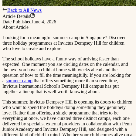
Back to All News
Article Details
Date Published
June 4, 2026
About Article
Looking for a meaningful summer camp in Singapore? Discover
three holiday programmes at Invictus Dempsey Hill for children
who love to create and explore.​​​​‌ ‍ ​‍​‍‌‍ ‌ ​‍‌‍‍‌‌‍‌ ‌‍‍‌‌‍ ‍​‍​‍​ ‍‍​‍​‍‌ ​ ‌‍​‌‌‍ ‍‌‍‍‌‌ ‌​‌ ‍‌​‍ ‍‌‍‍‌‌‍ ​‍​‍​‍ ​​‍​‍‌‍‍​‌ ​‍‌‍‌‌‌‍‌‍​‍​‍​ ‍‍​‍​‍​‍ ‌ ​ ‌ ‌​‌ ‌‌‌‍‌​‌‍‍‌‌‍ ​‍ ‌‍‍‌‌‍ ‍‌ ‌​‌‍‌‌‌‍ ‍‌ ‌​​‍ ‌‍‌‌‌‍‌​‌‍‍‌‌ ‌​​‍ ‌‍ ‌‌‍ ‌‍‌​‌‍‌‌​ ‌‌ ​​‌ ​‍‌‍‌‌‌ ​ ‌‍‌‌‌‍ ‍‌ ‌​‌‍​‌‌ ‌​‌‍‍‌‌‍ ‌‍ ‍​ ‍ ‌‍‍‌‌‍‌​​ ‌​ ‌‌‌‍‌‌​ ​ ​ ​‍​ ‌ ​ ​​​ ‍​‌‍‌‌​‍ ‌​ ‍‌‌‍​‌​ ‌ ​ ​​​‍ ‌​ ‌​‌‍‌‍‌‍‌​​ ‍‌​‍ ‌‌‍​‍‌‍​‍​ ‍​​ ​‌​‍ ‌​ ​​​ ‌​​ ‍‌​ ‌​​ ‌ ​ ​‌‌‍​ ​ ​​​ ‌​​ ‍​‌‍​ ​ ‌‌​ ‍ ‌ ‌​‌ ‍‌‌ ​​‌‍‌‌​ ‌‌‍ ‍‌‍‌‌‌ ‌ ‌ ​ ​ ‍ ‌ ​​‌‍​‌‌ ‌​‌‍‍​​ ‌‌‍‌​‌‍‌‌‌ ​ ‌‍​ ‌ ​‍‌‍‍‌‌ ​​‌ ‌​‌‍‍‌‌‍ ‌‍ ‍​ ‌‍​‍‌‍​‌‌ ​ ‌‍‌‌‌‌‌‌‌ ​‍‌‍ ​​ ‌​‍‌‌​ ​‍‌​‌‍‌ ​ ‌ ‌​‌ ‌‌‌‍‌​‌‍‍‌‌‍ ​‍‌‍‌‍‍‌‌‍‌​​ ‌​ ‌‌‌‍‌‌​ ​ ​ ​‍​ ‌ ​ ​​​ ‍​‌‍‌‌​‍ ‌​ ‍‌‌‍​‌​ ‌ ​ ​​​‍ ‌​ ‌​‌‍‌‍‌‍‌​​ ‍‌​‍ ‌‌‍​‍‌‍​‍​ ‍​​ ​‌​‍ ‌​ ​​​ ‌​​ ‍‌​ ‌​​ ‌ ​ ​‌‌‍​ ​ ​​​ ‌​​ ‍​‌‍​ ​ ‌‌​‍‌‍‌ ‌​‌ ‍‌‌ ​​‌‍‌‌​ ‌‌‍ ‍‌‍‌‌‌ ‌ ‌ ​ ​‍‌‍‌ ​​‌‍​‌‌ ‌​‌‍‍​​ ‌‌‍‌​‌‍‌‌‌ ​ ‌‍​ ‌ ​‍‌‍‍‌‌ ​​‌ ‌​‌‍‍‌‌‍ ‌‍ ‍​‍‌‍‌ ​​‌‍‌‌‌ ​‍‌ ​ ‌ ​​‌‍‌‌‌‍​ ‌ ‌​‌‍‍‌‌ ‌‍‌‍‌‌​ ‌‌ ​​‌ ‌‌‌‍​‍‌‍ ​‌‍‍‌‌ ​ ‌‍‍​‌‍‌‌‌‍‌​​‍​‍‌ ‌
The school holidays have a funny way of arriving faster than
expected. One moment you are circling dates on the calendar, and
the next you have a child at home with weeks ahead and the
question of how to fill the time meaningfully. If you are looking for
a ​​​​‌ ‍ ​‍​‍‌‍ ‌ ​‍‌‍‍‌‌‍‌ ‌‍‍‌‌‍ ‍​‍​‍​ ‍‍​‍​‍‌ ​ ‌‍​‌‌‍ ‍‌‍‍‌‌ ‌​‌ ‍‌​‍ ‍‌‍‍‌‌‍ ​‍​‍​‍ ​​‍​‍‌‍‍​‌ ​‍‌‍‌‌‌‍‌‍​‍​‍​ ‍‍​‍​‍​‍ ‌ ​ ‌ ‌​‌ ‌‌‌‍‌​‌‍‍‌‌‍ ​‍ ‌‍‍‌‌‍ ‍‌ ‌​‌‍‌‌‌‍ ‍‌ ‌​​‍ ‌‍‌‌‌‍‌​‌‍‍‌‌ ‌​​‍ ‌‍ ‌‌‍ ‌‍‌​‌‍‌‌​ ‌‌ ​​‌ ​‍‌‍‌‌‌ ​ ‌‍‌‌‌‍ ‍‌ ‌​‌‍​‌‌ ‌​‌‍‍‌‌‍ ‌‍ ‍​ ‍ ‌‍‍‌‌‍‌​​ ‌​ ‌‌‌‍‌‌​ ​ ​ ​‍​ ‌ ​ ​​​ ‍​‌‍‌‌​‍ ‌​ ‍‌‌‍​‌​ ‌ ​ ​​​‍ ‌​ ‌​‌‍‌‍‌‍‌​​ ‍‌​‍ ‌‌‍​‍‌‍​‍​ ‍​​ ​‌​‍ ‌​ ​​​ ‌​​ ‍‌​ ‌​​ ‌ ​ ​‌‌‍​ ​ ​​​ ‌​​ ‍​‌‍​ ​ ‌‌​ ‍ ‌ ‌​‌ ‍‌‌ ​​‌‍‌‌​ ‌‌‍ ‍‌‍‌‌‌ ‌ ‌ ​ ​ ‍ ‌ ​​‌‍​‌‌ ‌​‌‍‍​​ ‌‌‍​ ‌‍ ‌‍ ‍‌ ‌​‌‍‌‌‌‍ ‍‌ ‌​​‍‌‌​ ‌‌‌​​‍‌‌ ‌‍‍ ‌‍‌‌‌ ‍‌​‍‌‌​ ​ ‌​‌​​‍‌‌​ ​ ‌​‌​​‍‌‌​ ​‍​ ​‍​ ​​​ ​‍‌‍‌​‌‍‌​​ ​ ‌‍‌‍​ ​​‌‍​‌​ ​ ​ ​ ​ ‌​​ ‌ ​‍‌‌​ ​‍​ ​‍​‍‌‌​ ‌‌‌​‌​​‍ ‍‌‍​ ‌‍‍​‌‍‍‌‌‍ ​‌‍‌​‌ ​‍‌‍‌‌‌‍ ‍​‍‌‌​ ‌‌‌​​‍‌‌ ‌‍‍ ‌‍‌‌‌ ‍‌​‍‌‌​ ​ ‌​‌​​‍‌‌​ ​ ‌​‌​​‍‌‌​ ​‍​ ​‍‌‍‌‍​ ​​‌‍‌‌​ ‌​​ ​​​ ​‍​ ‍‌‌‍​ ‌‍‌‌‌‍‌​‌‍​ ‌‍​‍​‍‌‌​ ​‍​ ​‍​‍‌‌​ ‌‌‌​‌​​‍ ‍‌ ‌​‌‍‌‌‌ ‍​‌ ‌​​ ‌‍​‍‌‍​‌‌ ​ ‌‍‌‌‌‌‌‌‌ ​‍‌‍ ​​ ‌​‍‌‌​ ​‍‌​‌‍‌ ​ ‌ ‌​‌ ‌‌‌‍‌​‌‍‍‌‌‍ ​‍‌‍‌‍‍‌‌‍‌​​ ‌​ ‌‌‌‍‌‌​ ​ ​ ​‍​ ‌ ​ ​​​ ‍​‌‍‌‌​‍ ‌​ ‍‌‌‍​‌​ ‌ ​ ​​​‍ ‌​ ‌​‌‍‌‍‌‍‌​​ ‍‌​‍ ‌‌‍​‍‌‍​‍​ ‍​​ ​‌​‍ ‌​ ​​​ ‌​​ ‍‌​ ‌​​ ‌ ​ ​‌‌‍​ ​ ​​​ ‌​​ ‍​‌‍​ ​ ‌‌​‍‌‍‌ ‌​‌ ‍‌‌ ​​‌‍‌‌​ ‌‌‍ ‍‌‍‌‌‌ ‌ ‌ ​ ​‍‌‍‌ ​​‌‍​‌‌ ‌​‌‍‍​​ ‌‌‍​ ‌‍ ‌‍ ‍‌ ‌​‌‍‌‌‌‍ ‍‌ ‌​​‍‌‌​ ‌‌‌​​‍‌‌ ‌‍‍ ‌‍‌‌‌ ‍‌​‍‌‌​ ​ ‌​‌​​‍‌‌​ ​ ‌​‌​​‍‌‌​ ​‍​ ​‍​ ​​​ ​‍‌‍‌​‌‍‌​​ ​ ‌‍‌‍​ ​​‌‍​‌​ ​ ​ ​ ​ ‌​​ ‌ ​‍‌‌​ ​‍​ ​‍​‍‌‌​ ‌‌‌​‌​​‍ ‍‌‍​ ‌‍‍​‌‍‍‌‌‍ ​‌‍‌​‌ ​‍‌‍‌‌‌‍ ‍​‍‌‌​ ‌‌‌​​‍‌‌ ‌‍‍ ‌‍‌‌‌ ‍‌​‍‌‌​ ​ ‌​‌​​‍‌‌​ ​ ‌​‌​​‍‌‌​ ​‍​ ​‍‌‍‌‍​ ​​‌‍‌‌​ ‌​​ ​​​ ​‍​ ‍‌‌‍​ ‌‍‌‌‌‍‌​‌‍​ ‌‍​‍​‍‌‌​ ​‍​ ​‍​‍‌‌​ ‌‌‌​‌​​‍ ‍‌ ‌​‌‍‌‌‌ ‍​‌ ‌​​‍‌‍‌ ​​‌‍‌‌‌ ​‍‌ ​ ‌ ​​‌‍‌‌‌‍​ ‌ ‌​‌‍‍‌‌ ‌‍‌‍‌‌​ ‌‌ ​​‌ ‌‌‌‍​‍‌‍ ​‌‍‍‌‌ ​ ‌‍‍​‌‍‌‌‌‍‌​​‍​‍‌ ‌
summer camp​​​​‌ ‍ ​‍​‍‌‍ ‌ ​‍‌‍‍‌‌‍‌ ‌‍‍‌‌‍ ‍​‍​‍​ ‍‍​‍​‍‌ ​ ‌‍​‌‌‍ ‍‌‍‍‌‌ ‌​‌ ‍‌​‍ ‍‌‍‍‌‌‍ ​‍​‍​‍ ​​‍​‍‌‍‍​‌ ​‍‌‍‌‌‌‍‌‍​‍​‍​ ‍‍​‍​‍​‍ ‌ ​ ‌ ‌​‌ ‌‌‌‍‌​‌‍‍‌‌‍ ​‍ ‌‍‍‌‌‍ ‍‌ ‌​‌‍‌‌‌‍ ‍‌ ‌​​‍ ‌‍‌‌‌‍‌​‌‍‍‌‌ ‌​​‍ ‌‍ ‌‌‍ ‌‍‌​‌‍‌‌​ ‌‌ ​​‌ ​‍‌‍‌‌‌ ​ ‌‍‌‌‌‍ ‍‌ ‌​‌‍​‌‌ ‌​‌‍‍‌‌‍ ‌‍ ‍​ ‍ ‌‍‍‌‌‍‌​​ ‌​ ‌‌‌‍‌‌​ ​ ​ ​‍​ ‌ ​ ​​​ ‍​‌‍‌‌​‍ ‌​ ‍‌‌‍​‌​ ‌ ​ ​​​‍ ‌​ ‌​‌‍‌‍‌‍‌​​ ‍‌​‍ ‌‌‍​‍‌‍​‍​ ‍​​ ​‌​‍ ‌​ ​​​ ‌​​ ‍‌​ ‌​​ ‌ ​ ​‌‌‍​ ​ ​​​ ‌​​ ‍​‌‍​ ​ ‌‌​ ‍ ‌ ‌​‌ ‍‌‌ ​​‌‍‌‌​ ‌‌‍ ‍‌‍‌‌‌ ‌ ‌ ​ ​ ‍ ‌ ​​‌‍​‌‌ ‌​‌‍‍​​ ‌‌‍​ ‌‍ ‌‍ ‍‌ ‌​‌‍‌‌‌‍ ‍‌ ‌​​‍‌‌​ ‌‌‌​​‍‌‌ ‌‍‍ ‌‍‌‌‌ ‍‌​‍‌‌​ ​ ‌​‌​​‍‌‌​ ​ ‌​‌​​‍‌‌​ ​‍​ ​‍​ ​​​ ​‍‌‍‌​‌‍‌​​ ​ ‌‍‌‍​ ​​‌‍​‌​ ​ ​ ​ ​ ‌​​ ‌ ​‍‌‌​ ​‍​ ​‍​‍‌‌​ ‌‌‌​‌​​‍ ‍‌‍​ ‌‍‍​‌‍‍‌‌‍ ​‌‍‌​‌ ​‍‌‍‌‌‌‍ ‍​‍‌‌​ ‌‌‌​​‍‌‌ ‌‍‍ ‌‍‌‌‌ ‍‌​‍‌‌​ ​ ‌​‌​​‍‌‌​ ​ ‌​‌​​‍‌‌​ ​‍​ ​‍‌‍‌‍​ ‍​​ ‌‍​ ‌‌​ ‌​​ ​ ​ ​ ​ ‍​‌‍‌​​ ‍​​ ‌‍‌‍‌‍​‍‌‌​ ​‍​ ​‍​‍‌‌​ ‌‌‌​‌​​‍ ‍‌ ‌​‌‍‌‌‌ ‍​‌ ‌​​ ‌‍​‍‌‍​‌‌ ​ ‌‍‌‌‌‌‌‌‌ ​‍‌‍ ​​ ‌​‍‌‌​ ​‍‌​‌‍‌ ​ ‌ ‌​‌ ‌‌‌‍‌​‌‍‍‌‌‍ ​‍‌‍‌‍‍‌‌‍‌​​ ‌​ ‌‌‌‍‌‌​ ​ ​ ​‍​ ‌ ​ ​​​ ‍​‌‍‌‌​‍ ‌​ ‍‌‌‍​‌​ ‌ ​ ​​​‍ ‌​ ‌​‌‍‌‍‌‍‌​​ ‍‌​‍ ‌‌‍​‍‌‍​‍​ ‍​​ ​‌​‍ ‌​ ​​​ ‌​​ ‍‌​ ‌​​ ‌ ​ ​‌‌‍​ ​ ​​​ ‌​​ ‍​‌‍​ ​ ‌‌​‍‌‍‌ ‌​‌ ‍‌‌ ​​‌‍‌‌​ ‌‌‍ ‍‌‍‌‌‌ ‌ ‌ ​ ​‍‌‍‌ ​​‌‍​‌‌ ‌​‌‍‍​​ ‌‌‍​ ‌‍ ‌‍ ‍‌ ‌​‌‍‌‌‌‍ ‍‌ ‌​​‍‌‌​ ‌‌‌​​‍‌‌ ‌‍‍ ‌‍‌‌‌ ‍‌​‍‌‌​ ​ ‌​‌​​‍‌‌​ ​ ‌​‌​​‍‌‌​ ​‍​ ​‍​ ​​​ ​‍‌‍‌​‌‍‌​​ ​ ‌‍‌‍​ ​​‌‍​‌​ ​ ​ ​ ​ ‌​​ ‌ ​‍‌‌​ ​‍​ ​‍​‍‌‌​ ‌‌‌​‌​​‍ ‍‌‍​ ‌‍‍​‌‍‍‌‌‍ ​‌‍‌​‌ ​‍‌‍‌‌‌‍ ‍​‍‌‌​ ‌‌‌​​‍‌‌ ‌‍‍ ‌‍‌‌‌ ‍‌​‍‌‌​ ​ ‌​‌​​‍‌‌​ ​ ‌​‌​​‍‌‌​ ​‍​ ​‍‌‍‌‍​ ‍​​ ‌‍​ ‌‌​ ‌​​ ​ ​ ​ ​ ‍​‌‍‌​​ ‍​​ ‌‍‌‍‌‍​‍‌‌​ ​‍​ ​‍​‍‌‌​ ‌‌‌​‌​​‍ ‍‌ ‌​‌‍‌‌‌ ‍​‌ ‌​​‍‌‍‌ ​​‌‍‌‌‌ ​‍‌ ​ ‌ ​​‌‍‌‌‌‍​ ‌ ‌​‌‍‍‌‌ ‌‍‌‍‌‌​ ‌‌ ​​‌ ‌‌‌‍​‍‌‍ ​‌‍‍‌‌ ​ ‌‍‍​‌‍‌‌‌‍‌​​‍​‍‌ ‌
that offers something more than screen time,
Invictus International School's Dempsey Hill campus has put
together a lineup that is well worth knowing about.​​​​‌ ‍ ​‍​‍‌‍ ‌ ​‍‌‍‍‌‌‍‌ ‌‍‍‌‌‍ ‍​‍​‍​ ‍‍​‍​‍‌ ​ ‌‍​‌‌‍ ‍‌‍‍‌‌ ‌​‌ ‍‌​‍ ‍‌‍‍‌‌‍ ​‍​‍​‍ ​​‍​‍‌‍‍​‌ ​‍‌‍‌‌‌‍‌‍​‍​‍​ ‍‍​‍​‍​‍ ‌ ​ ‌ ‌​‌ ‌‌‌‍‌​‌‍‍‌‌‍ ​‍ ‌‍‍‌‌‍ ‍‌ ‌​‌‍‌‌‌‍ ‍‌ ‌​​‍ ‌‍‌‌‌‍‌​‌‍‍‌‌ ‌​​‍ ‌‍ ‌‌‍ ‌‍‌​‌‍‌‌​ ‌‌ ​​‌ ​‍‌‍‌‌‌ ​ ‌‍‌‌‌‍ ‍‌ ‌​‌‍​‌‌ ‌​‌‍‍‌‌‍ ‌‍ ‍​ ‍ ‌‍‍‌‌‍‌​​ ‌​ ‌‌‌‍‌‌​ ​ ​ ​‍​ ‌ ​ ​​​ ‍​‌‍‌‌​‍ ‌​ ‍‌‌‍​‌​ ‌ ​ ​​​‍ ‌​ ‌​‌‍‌‍‌‍‌​​ ‍‌​‍ ‌‌‍​‍‌‍​‍​ ‍​​ ​‌​‍ ‌​ ​​​ ‌​​ ‍‌​ ‌​​ ‌ ​ ​‌‌‍​ ​ ​​​ ‌​​ ‍​‌‍​ ​ ‌‌​ ‍ ‌ ‌​‌ ‍‌‌ ​​‌‍‌‌​ ‌‌‍ ‍‌‍‌‌‌ ‌ ‌ ​ ​ ‍ ‌ ​​‌‍​‌‌ ‌​‌‍‍​​ ‌‌‍​ ‌‍ ‌‍ ‍‌ ‌​‌‍‌‌‌‍ ‍‌ ‌​​‍‌‌​ ‌‌‌​​‍‌‌ ‌‍‍ ‌‍‌‌‌ ‍‌​‍‌‌​ ​ ‌​‌​​‍‌‌​ ​ ‌​‌​​‍‌‌​ ​‍​ ​‍​ ​​​ ​‍‌‍‌​‌‍‌​​ ​ ‌‍‌‍​ ​​‌‍​‌​ ​ ​ ​ ​ ‌​​ ‌ ​‍‌‌​ ​‍​ ​‍​‍‌‌​ ‌‌‌​‌​​‍ ‍‌‍​ ‌‍‍​‌‍‍‌‌‍ ​‌‍‌​‌ ​‍‌‍‌‌‌‍ ‍​‍‌‌​ ‌‌‌​​‍‌‌ ‌‍‍ ‌‍‌‌‌ ‍‌​‍‌‌​ ​ ‌​‌​​‍‌‌​ ​ ‌​‌​​‍‌‌​ ​‍​ ​‍‌‍​‌​ ​​​ ‍‌‌‍‌‍‌‍​‍​ ‌​​ ‌‌‌‍‌‌​ ​​​ ​‍‌‍‌‌​ ‌​​‍‌‌​ ​‍​ ​‍​‍‌‌​ ‌‌‌​‌​​‍ ‍‌ ‌​‌‍‌‌‌ ‍​‌ ‌​​ ‌‍​‍‌‍​‌‌ ​ ‌‍‌‌‌‌‌‌‌ ​‍‌‍ ​​ ‌​‍‌‌​ ​‍‌​‌‍‌ ​ ‌ ‌​‌ ‌‌‌‍‌​‌‍‍‌‌‍ ​‍‌‍‌‍‍‌‌‍‌​​ ‌​ ‌‌‌‍‌‌​ ​ ​ ​‍​ ‌ ​ ​​​ ‍​‌‍‌‌​‍ ‌​ ‍‌‌‍​‌​ ‌ ​ ​​​‍ ‌​ ‌​‌‍‌‍‌‍‌​​ ‍‌​‍ ‌‌‍​‍‌‍​‍​ ‍​​ ​‌​‍ ‌​ ​​​ ‌​​ ‍‌​ ‌​​ ‌ ​ ​‌‌‍​ ​ ​​​ ‌​​ ‍​‌‍​ ​ ‌‌​‍‌‍‌ ‌​‌ ‍‌‌ ​​‌‍‌‌​ ‌‌‍ ‍‌‍‌‌‌ ‌ ‌ ​ ​‍‌‍‌ ​​‌‍​‌‌ ‌​‌‍‍​​ ‌‌‍​ ‌‍ ‌‍ ‍‌ ‌​‌‍‌‌‌‍ ‍‌ ‌​​‍‌‌​ ‌‌‌​​‍‌‌ ‌‍‍ ‌‍‌‌‌ ‍‌​‍‌‌​ ​ ‌​‌​​‍‌‌​ ​ ‌​‌​​‍‌‌​ ​‍​ ​‍​ ​​​ ​‍‌‍‌​‌‍‌​​ ​ ‌‍‌‍​ ​​‌‍​‌​ ​ ​ ​ ​ ‌​​ ‌ ​‍‌‌​ ​‍​ ​‍​‍‌‌​ ‌‌‌​‌​​‍ ‍‌‍​ ‌‍‍​‌‍‍‌‌‍ ​‌‍‌​‌ ​‍‌‍‌‌‌‍ ‍​‍‌‌​ ‌‌‌​​‍‌‌ ‌‍‍ ‌‍‌‌‌ ‍‌​‍‌‌​ ​ ‌​‌​​‍‌‌​ ​ ‌​‌​​‍‌‌​ ​‍​ ​‍‌‍​‌​ ​​​ ‍‌‌‍‌‍‌‍​‍​ ‌​​ ‌‌‌‍‌‌​ ​​​ ​‍‌‍‌‌​ ‌​​‍‌‌​ ​‍​ ​‍​‍‌‌​ ‌‌‌​‌​​‍ ‍‌ ‌​‌‍‌‌‌ ‍​‌ ‌​​‍‌‍‌ ​​‌‍‌‌‌ ​‍‌ ​ ‌ ​​‌‍‌‌‌‍​ ‌ ‌​‌‍‍‌‌ ‌‍‌‍‌‌​ ‌‌ ​​‌ ‌‌‌‍​‍‌‍ ​‌‍‍‌‌ ​ ‌‍‍​‌‍‌‌‌‍‌​​‍​‍‌ ‌
This summer, Invictus Dempsey Hill is opening its doors to children
who want to spend the holidays doing something they genuinely
love. Rather than offering a single programme that tries to be
everything at once, we have curated three distinct camps, each one
delivered by specialist external providers in collaboration with Penn
Junior Academy and Invictus Dempsey Hill, and designed with a
different kind of child in mind. Whether your child comes alive on a