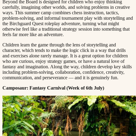
Beyond the Board is designed for children who enjoy thinking
carefully, imagining other worlds, and solving problems in creative
ways. This summer camp combines chess instruction, tactics,
problem-solving, and informal tournament play with storytelling and
the Birchguard Quest roleplay adventure, turning what might
otherwise feel like a traditional strategy session into something that
feels far more like an adventure.​​​​‌ ‍ ​‍​‍‌‍ ‌ ​‍‌‍‍‌‌‍‌ ‌‍‍‌‌‍ ‍​‍​‍​ ‍‍​‍​‍‌ ​ ‌‍​‌‌‍ ‍‌‍‍‌‌ ‌​‌ ‍‌​‍ ‍‌‍‍‌‌‍ ​‍​‍​‍ ​​‍​‍‌‍‍​‌ ​‍‌‍‌‌‌‍‌‍​‍​‍​ ‍‍​‍​‍​‍ ‌ ​ ‌ ‌​‌ ‌‌‌‍‌​‌‍‍‌‌‍ ​‍ ‌‍‍‌‌‍ ‍‌ ‌​‌‍‌‌‌‍ ‍‌ ‌​​‍ ‌‍‌‌‌‍‌​‌‍‍‌‌ ‌​​‍ ‌‍ ‌‌‍ ‌‍‌​‌‍‌‌​ ‌‌ ​​‌ ​‍‌‍‌‌‌ ​ ‌‍‌‌‌‍ ‍‌ ‌​‌‍​‌‌ ‌​‌‍‍‌‌‍ ‌‍ ‍​ ‍ ‌‍‍‌‌‍‌​​ ‌​ ‌‌‌‍‌‌​ ​ ​ ​‍​ ‌ ​ ​​​ ‍​‌‍‌‌​‍ ‌​ ‍‌‌‍​‌​ ‌ ​ ​​​‍ ‌​ ‌​‌‍‌‍‌‍‌​​ ‍‌​‍ ‌‌‍​‍‌‍​‍​ ‍​​ ​‌​‍ ‌​ ​​​ ‌​​ ‍‌​ ‌​​ ‌ ​ ​‌‌‍​ ​ ​​​ ‌​​ ‍​‌‍​ ​ ‌‌​ ‍ ‌ ‌​‌ ‍‌‌ ​​‌‍‌‌​ ‌‌‍ ‍‌‍‌‌‌ ‌ ‌ ​ ​ ‍ ‌ ​​‌‍​‌‌ ‌​‌‍‍​​ ‌‌‍​ ‌‍ ‌‍ ‍‌ ‌​‌‍‌‌‌‍ ‍‌ ‌​​‍‌‌​ ‌‌‌​​‍‌‌ ‌‍‍ ‌‍‌‌‌ ‍‌​‍‌‌​ ​ ‌​‌​​‍‌‌​ ​ ‌​‌​​‍‌‌​ ​‍​ ​‍​ ​ ‌‍​‌​ ‍​​ ​‌​ ‍‌​ ‌​​ ‍‌‌‍​ ‌‍‌‌‌‍‌‌​ ‌​​ ‌‍​‍‌‌​ ​‍​ ​‍​‍‌‌​ ‌‌‌​‌​​‍ ‍‌‍​ ‌‍‍​‌‍‍‌‌‍ ​‌‍‌​‌ ​‍‌‍‌‌‌‍ ‍​‍‌‌​ ‌‌‌​​‍‌‌ ‌‍‍ ‌‍‌‌‌ ‍‌​‍‌‌​ ​ ‌​‌​​‍‌‌​ ​ ‌​‌​​‍‌‌​ ​‍​ ​‍​ ‌ ​ ‍​​ ‍​‌‍​ ​ ​ ‌‍​‌​ ​ ​ ‌‍‌‍​‌‌‍​ ‌‍​‌​ ​‌​‍‌‌​ ​‍​ ​‍​‍‌‌​ ‌‌‌​‌​​‍ ‍‌ ‌​‌‍‌‌‌ ‍​‌ ‌​​ ‌‍​‍‌‍​‌‌ ​ ‌‍‌‌‌‌‌‌‌ ​‍‌‍ ​​ ‌​‍‌‌​ ​‍‌​‌‍‌ ​ ‌ ‌​‌ ‌‌‌‍‌​‌‍‍‌‌‍ ​‍‌‍‌‍‍‌‌‍‌​​ ‌​ ‌‌‌‍‌‌​ ​ ​ ​‍​ ‌ ​ ​​​ ‍​‌‍‌‌​‍ ‌​ ‍‌‌‍​‌​ ‌ ​ ​​​‍ ‌​ ‌​‌‍‌‍‌‍‌​​ ‍‌​‍ ‌‌‍​‍‌‍​‍​ ‍​​ ​‌​‍ ‌​ ​​​ ‌​​ ‍‌​ ‌​​ ‌ ​ ​‌‌‍​ ​ ​​​ ‌​​ ‍​‌‍​ ​ ‌‌​‍‌‍‌ ‌​‌ ‍‌‌ ​​‌‍‌‌​ ‌‌‍ ‍‌‍‌‌‌ ‌ ‌ ​ ​‍‌‍‌ ​​‌‍​‌‌ ‌​‌‍‍​​ ‌‌‍​ ‌‍ ‌‍ ‍‌ ‌​‌‍‌‌‌‍ ‍‌ ‌​​‍‌‌​ ‌‌‌​​‍‌‌ ‌‍‍ ‌‍‌‌‌ ‍‌​‍‌‌​ ​ ‌​‌​​‍‌‌​ ​ ‌​‌​​‍‌‌​ ​‍​ ​‍​ ​ ‌‍​‌​ ‍​​ ​‌​ ‍‌​ ‌​​ ‍‌‌‍​ ‌‍‌‌‌‍‌‌​ ‌​​ ‌‍​‍‌‌​ ​‍​ ​‍​‍‌‌​ ‌‌‌​‌​​‍ ‍‌‍​ ‌‍‍​‌‍‍‌‌‍ ​‌‍‌​‌ ​‍‌‍‌‌‌‍ ‍​‍‌‌​ ‌‌‌​​‍‌‌ ‌‍‍ ‌‍‌‌‌ ‍‌​‍‌‌​ ​ ‌​‌​​‍‌‌​ ​ ‌​‌​​‍‌‌​ ​‍​ ​‍​ ‌ ​ ‍​​ ‍​‌‍​ ​ ​ ‌‍​‌​ ​ ​ ‌‍‌‍​‌‌‍​ ‌‍​‌​ ​‌​‍‌‌​ ​‍​ ​‍​‍‌‌​ ‌‌‌​‌​​‍ ‍‌ ‌​‌‍‌‌‌ ‍​‌ ‌​​‍‌‍‌ ​​‌‍‌‌‌ ​‍‌ ​ ‌ ​​‌‍‌‌‌‍​ ‌ ‌​‌‍‍‌‌ ‌‍‌‍‌‌​ ‌‌ ​​‌ ‌‌‌‍​‍‌‍ ​‌‍‍‌‌ ​ ‌‍‍​‌‍‌‌‌‍‌​​‍​‍‌ ‌
Children learn the game through the lens of storytelling and
character, which tends to make the logic click in a way that drills
and exercises alone rarely manage. It is a great option for children
who are curious, enjoy strategy games, or have a natural love of
fantasy and imagination. Along the way, children develop key skills
including problem-solving, collaboration, confidence, creativity,
communication, and perseverance — and it is genuinely fun.​​​​‌ ‍ ​‍​‍‌‍ ‌ ​‍‌‍‍‌‌‍‌ ‌‍‍‌‌‍ ‍​‍​‍​ ‍‍​‍​‍‌ ​ ‌‍​‌‌‍ ‍‌‍‍‌‌ ‌​‌ ‍‌​‍ ‍‌‍‍‌‌‍ ​‍​‍​‍ ​​‍​‍‌‍‍​‌ ​‍‌‍‌‌‌‍‌‍​‍​‍​ ‍‍​‍​‍​‍ ‌ ​ ‌ ‌​‌ ‌‌‌‍‌​‌‍‍‌‌‍ ​‍ ‌‍‍‌‌‍ ‍‌ ‌​‌‍‌‌‌‍ ‍‌ ‌​​‍ ‌‍‌‌‌‍‌​‌‍‍‌‌ ‌​​‍ ‌‍ ‌‌‍ ‌‍‌​‌‍‌‌​ ‌‌ ​​‌ ​‍‌‍‌‌‌ ​ ‌‍‌‌‌‍ ‍‌ ‌​‌‍​‌‌ ‌​‌‍‍‌‌‍ ‌‍ ‍​ ‍ ‌‍‍‌‌‍‌​​ ‌​ ‌‌‌‍‌‌​ ​ ​ ​‍​ ‌ ​ ​​​ ‍​‌‍‌‌​‍ ‌​ ‍‌‌‍​‌​ ‌ ​ ​​​‍ ‌​ ‌​‌‍‌‍‌‍‌​​ ‍‌​‍ ‌‌‍​‍‌‍​‍​ ‍​​ ​‌​‍ ‌​ ​​​ ‌​​ ‍‌​ ‌​​ ‌ ​ ​‌‌‍​ ​ ​​​ ‌​​ ‍​‌‍​ ​ ‌‌​ ‍ ‌ ‌​‌ ‍‌‌ ​​‌‍‌‌​ ‌‌‍ ‍‌‍‌‌‌ ‌ ‌ ​ ​ ‍ ‌ ​​‌‍​‌‌ ‌​‌‍‍​​ ‌‌‍​ ‌‍ ‌‍ ‍‌ ‌​‌‍‌‌‌‍ ‍‌ ‌​​‍‌‌​ ‌‌‌​​‍‌‌ ‌‍‍ ‌‍‌‌‌ ‍‌​‍‌‌​ ​ ‌​‌​​‍‌‌​ ​ ‌​‌​​‍‌‌​ ​‍​ ​‍‌‍‌‍‌‍‌‍​ ​ ​ ‌‌​ ​​​ ​‍​ ​ ​ ‍‌‌‍​ ‌‍​‌​ ‌ ​ ​ ​‍‌‌​ ​‍​ ​‍​‍‌‌​ ‌‌‌​‌​​‍ ‍‌‍​ ‌‍‍​‌‍‍‌‌‍ ​‌‍‌​‌ ​‍‌‍‌‌‌‍ ‍​‍‌‌​ ‌‌‌​​‍‌‌ ‌‍‍ ‌‍‌‌‌ ‍‌​‍‌‌​ ​ ‌​‌​​‍‌‌​ ​ ‌​‌​​‍‌‌​ ​‍​ ​‍‌‍‌​​ ​‍‌‍​ ‌‍​‌‌‍‌‌‌‍​ ‌‍​ ​ ‌‍‌‍​ ​ ​ ​ ​‌​ ​ ​‍‌‌​ ​‍​ ​‍​‍‌‌​ ‌‌‌​‌​​‍ ‍‌ ‌​‌‍‌‌‌ ‍​‌ ‌​​ ‌‍​‍‌‍​‌‌ ​ ‌‍‌‌‌‌‌‌‌ ​‍‌‍ ​​ ‌​‍‌‌​ ​‍‌​‌‍‌ ​ ‌ ‌​‌ ‌‌‌‍‌​‌‍‍‌‌‍ ​‍‌‍‌‍‍‌‌‍‌​​ ‌​ ‌‌‌‍‌‌​ ​ ​ ​‍​ ‌ ​ ​​​ ‍​‌‍‌‌​‍ ‌​ ‍‌‌‍​‌​ ‌ ​ ​​​‍ ‌​ ‌​‌‍‌‍‌‍‌​​ ‍‌​‍ ‌‌‍​‍‌‍​‍​ ‍​​ ​‌​‍ ‌​ ​​​ ‌​​ ‍‌​ ‌​​ ‌ ​ ​‌‌‍​ ​ ​​​ ‌​​ ‍​‌‍​ ​ ‌‌​‍‌‍‌ ‌​‌ ‍‌‌ ​​‌‍‌‌​ ‌‌‍ ‍‌‍‌‌‌ ‌ ‌ ​ ​‍‌‍‌ ​​‌‍​‌‌ ‌​‌‍‍​​ ‌‌‍​ ‌‍ ‌‍ ‍‌ ‌​‌‍‌‌‌‍ ‍‌ ‌​​‍‌‌​ ‌‌‌​​‍‌‌ ‌‍‍ ‌‍‌‌‌ ‍‌​‍‌‌​ ​ ‌​‌​​‍‌‌​ ​ ‌​‌​​‍‌‌​ ​‍​ ​‍‌‍‌‍‌‍‌‍​ ​ ​ ‌‌​ ​​​ ​‍​ ​ ​ ‍‌‌‍​ ‌‍​‌​ ‌ ​ ​ ​‍‌‌​ ​‍​ ​‍​‍‌‌​ ‌‌‌​‌​​‍ ‍‌‍​ ‌‍‍​‌‍‍‌‌‍ ​‌‍‌​‌ ​‍‌‍‌‌‌‍ ‍​‍‌‌​ ‌‌‌​​‍‌‌ ‌‍‍ ‌‍‌‌‌ ‍‌​‍‌‌​ ​ ‌​‌​​‍‌‌​ ​ ‌​‌​​‍‌‌​ ​‍​ ​‍‌‍‌​​ ​‍‌‍​ ‌‍​‌‌‍‌‌‌‍​ ‌‍​ ​ ‌‍‌‍​ ​ ​ ​ ​‌​ ​ ​‍‌‌​ ​‍​ ​‍​‍‌‌​ ‌‌‌​‌​​‍ ‍‌ ‌​‌‍‌‌‌ ‍​‌ ‌​​‍‌‍‌ ​​‌‍‌‌‌ ​‍‌ ​ ‌ ​​‌‍‌‌‌‍​ ‌ ‌​‌‍‍‌‌ ‌‍‌‍‌‌​ ‌‌ ​​‌ ‌‌‌‍​‍‌‍ ​‌‍‍‌‌ ​ ‌‍‍​‌‍‌‌‌‍‌​​‍​‍‌ ‌
Camposaur: Fantasy Carnival (Week of 6th July)​​​​‌ ‍ ​‍​‍‌‍ ‌ ​‍‌‍‍‌‌‍‌ ‌‍‍‌‌‍ ‍​‍​‍​ ‍‍​‍​‍‌ ​ ‌‍​‌‌‍ ‍‌‍‍‌‌ ‌​‌ ‍‌​‍ ‍‌‍‍‌‌‍ ​‍​‍​‍ ​​‍​‍‌‍‍​‌ ​‍‌‍‌‌‌‍‌‍​‍​‍​ ‍‍​‍​‍​‍ ‌ ​ ‌ ‌​‌ ‌‌‌‍‌​‌‍‍‌‌‍ ​‍ ‌‍‍‌‌‍ ‍‌ ‌​‌‍‌‌‌‍ ‍‌ ‌​​‍ ‌‍‌‌‌‍‌​‌‍‍‌‌ ‌​​‍ ‌‍ ‌‌‍ ‌‍‌​‌‍‌‌​ ‌‌ ​​‌ ​‍‌‍‌‌‌ ​ ‌‍‌‌‌‍ ‍‌ ‌​‌‍​‌‌ ‌​‌‍‍‌‌‍ ‌‍ ‍​ ‍ ‌‍‍‌‌‍‌​​ ‌​ ‌‌‌‍‌‌​ ​ ​ ​‍​ ‌ ​ ​​​ ‍​‌‍‌‌​‍ ‌​ ‍‌‌‍​‌​ ‌ ​ ​​​‍ ‌​ ‌​‌‍‌‍‌‍‌​​ ‍‌​‍ ‌‌‍​‍‌‍​‍​ ‍​​ ​‌​‍ ‌​ ​​​ ‌​​ ‍‌​ ‌​​ ‌ ​ ​‌‌‍​ ​ ​​​ ‌​​ ‍​‌‍​ ​ ‌‌​ ‍ ‌ ‌​‌ ‍‌‌ ​​‌‍‌‌​ ‌‌‍ ‍‌‍‌‌‌ ‌ ‌ ​ ​ ‍ ‌ ​​‌‍​‌‌ ‌​‌‍‍​​ ‌‌‍​ ‌‍ ‌‍ ‍‌ ‌​‌‍‌‌‌‍ ‍‌ ‌​​‍‌‌​ ‌‌‌​​‍‌‌ ‌‍‍ ‌‍‌‌‌ ‍‌​‍‌‌​ ​ ‌​‌​​‍‌‌​ ​ ‌​‌​​‍‌‌​ ​‍​ ​‍​ ‌​​ ‍​​ ​​​ ​ ‌‍‌‌​ ‍‌​ ‍‌‌‍​‌‌‍‌‌‌‍‌‌​ ​‍‌‍‌‍​‍‌‌​ ​‍​ ​‍​‍‌‌​ ‌‌‌​‌​​‍ ‍‌‍​ ‌‍‍​‌‍‍‌‌‍ ​‌‍‌​‌ ​‍‌‍‌‌‌‍ ‍​‍‌‌​ ‌‌‌​​‍‌‌ ‌‍‍ ‌‍‌‌‌ ‍‌​‍‌‌​ ​ ‌​‌​​‍‌‌​ ​ ‌​‌​​‍‌‌​ ​‍​ ​‍​ ​‍​ ‌​​ ‌​​ ‍​​ ​‍​ ​ ​ ​‌​ ‌‍‌‍‌‍‌‍‌‍​ ‍‌​ ‍‌​‍‌‌​ ​‍​ ​‍​‍‌‌​ ‌‌‌​‌​​‍ ‍‌ ‌​‌‍‌‌‌ ‍​‌ ‌​​ ‌‍​‍‌‍​‌‌ ​ ‌‍‌‌‌‌‌‌‌ ​‍‌‍ ​​ ‌​‍‌‌​ ​‍‌​‌‍‌ ​ ‌ ‌​‌ ‌‌‌‍‌​‌‍‍‌‌‍ ​‍‌‍‌‍‍‌‌‍‌​​ ‌​ ‌‌‌‍‌‌​ ​ ​ ​‍​ ‌ ​ ​​​ ‍​‌‍‌‌​‍ ‌​ ‍‌‌‍​‌​ ‌ ​ ​​​‍ ‌​ ‌​‌‍‌‍‌‍‌​​ ‍‌​‍ ‌‌‍​‍‌‍​‍​ ‍​​ ​‌​‍ ‌​ ​​​ ‌​​ ‍‌​ ‌​​ ‌ ​ ​‌‌‍​ ​ ​​​ ‌​​ ‍​‌‍​ ​ ‌‌​‍‌‍‌ ‌​‌ ‍‌‌ ​​‌‍‌‌​ ‌‌‍ ‍‌‍‌‌‌ ‌ ‌ ​ ​‍‌‍‌ ​​‌‍​‌‌ ‌​‌‍‍​​ ‌‌‍​ ‌‍ ‌‍ ‍‌ ‌​‌‍‌‌‌‍ ‍‌ ‌​​‍‌‌​ ‌‌‌​​‍‌‌ ‌‍‍ ‌‍‌‌‌ ‍‌​‍‌‌​ ​ ‌​‌​​‍‌‌​ ​ ‌​‌​​‍‌‌​ ​‍​ ​‍​ ‌​​ ‍​​ ​​​ ​ ‌‍‌‌​ ‍‌​ ‍‌‌‍​‌‌‍‌‌‌‍‌‌​ ​‍‌‍‌‍​‍‌‌​ ​‍​ ​‍​‍‌‌​ ‌‌‌​‌​​‍ ‍‌‍​ ‌‍‍​‌‍‍‌‌‍ ​‌‍‌​‌ ​‍‌‍‌‌‌‍ ‍​‍‌‌​ ‌‌‌​​‍‌‌ ‌‍‍ ‌‍‌‌‌ ‍‌​‍‌‌​ ​ ‌​‌​​‍‌‌​ ​ ‌​‌​​‍‌‌​ ​‍​ ​‍​ ​‍​ ‌​​ ‌​​ ‍​​ ​‍​ ​ ​ ​‌​ ‌‍‌‍‌‍‌‍‌‍​ ‍‌​ ‍‌​‍‌‌​ ​‍​ ​‍​‍‌‌​ ‌‌‌​‌​​‍ ‍‌ ‌​‌‍‌‌‌ ‍​‌ ‌​​‍‌‍‌ ​​‌‍‌‌‌ ​‍‌ ​ ‌ ​​‌‍‌‌‌‍​ ‌ ‌​‌‍‍‌‌ ‌‍‌‍‌‌​ ‌‌ ​​‌ ‌‌‌‍​‍‌‍ ​‌‍‍‌‌ ​ ‌‍‍​‌‍‌‌‌‍‌​​‍​‍‌ ‌