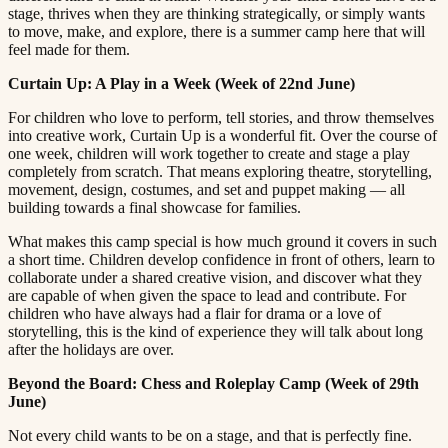
stage, thrives when they are thinking strategically, or simply wants
to move, make, and explore, there is a summer camp here that will
feel made for them.​​​​‌ ‍ ​‍​‍‌‍ ‌ ​‍‌‍‍‌‌‍‌ ‌‍‍‌‌‍ ‍​‍​‍​ ‍‍​‍​‍‌ ​ ‌‍​‌‌‍ ‍‌‍‍‌‌ ‌​‌ ‍‌​‍ ‍‌‍‍‌‌‍ ​‍​‍​‍ ​​‍​‍‌‍‍​‌ ​‍‌‍‌‌‌‍‌‍​‍​‍​ ‍‍​‍​‍​‍ ‌ ​ ‌ ‌​‌ ‌‌‌‍‌​‌‍‍‌‌‍ ​‍ ‌‍‍‌‌‍ ‍‌ ‌​‌‍‌‌‌‍ ‍‌ ‌​​‍ ‌‍‌‌‌‍‌​‌‍‍‌‌ ‌​​‍ ‌‍ ‌‌‍ ‌‍‌​‌‍‌‌​ ‌‌ ​​‌ ​‍‌‍‌‌‌ ​ ‌‍‌‌‌‍ ‍‌ ‌​‌‍​‌‌ ‌​‌‍‍‌‌‍ ‌‍ ‍​ ‍ ‌‍‍‌‌‍‌​​ ‌​ ‌‌‌‍‌‌​ ​ ​ ​‍​ ‌ ​ ​​​ ‍​‌‍‌‌​‍ ‌​ ‍‌‌‍​‌​ ‌ ​ ​​​‍ ‌​ ‌​‌‍‌‍‌‍‌​​ ‍‌​‍ ‌‌‍​‍‌‍​‍​ ‍​​ ​‌​‍ ‌​ ​​​ ‌​​ ‍‌​ ‌​​ ‌ ​ ​‌‌‍​ ​ ​​​ ‌​​ ‍​‌‍​ ​ ‌‌​ ‍ ‌ ‌​‌ ‍‌‌ ​​‌‍‌‌​ ‌‌‍ ‍‌‍‌‌‌ ‌ ‌ ​ ​ ‍ ‌ ​​‌‍​‌‌ ‌​‌‍‍​​ ‌‌‍​ ‌‍ ‌‍ ‍‌ ‌​‌‍‌‌‌‍ ‍‌ ‌​​‍‌‌​ ‌‌‌​​‍‌‌ ‌‍‍ ‌‍‌‌‌ ‍‌​‍‌‌​ ​ ‌​‌​​‍‌‌​ ​ ‌​‌​​‍‌‌​ ​‍​ ​‍​ ‌​‌‍​ ‌‍‌‌​ ‌ ​ ​‍​ ‌ ​ ‌​​ ‌‌​ ‌ ‌‍​‍‌‍‌‌‌‍‌​​‍‌‌​ ​‍​ ​‍​‍‌‌​ ‌‌‌​‌​​‍ ‍‌‍​ ‌‍‍​‌‍‍‌‌‍ ​‌‍‌​‌ ​‍‌‍‌‌‌‍ ‍​‍‌‌​ ‌‌‌​​‍‌‌ ‌‍‍ ‌‍‌‌‌ ‍‌​‍‌‌​ ​ ‌​‌​​‍‌‌​ ​ ‌​‌​​‍‌‌​ ​‍​ ​‍‌‍‌‌‌‍‌​‌‍​‍‌‍​‌​ ‍​​ ‍‌​ ‌‌‌‍‌‌‌‍‌‌​ ​ ​ ‌​​ ‌​​‍‌‌​ ​‍​ ​‍​‍‌‌​ ‌‌‌​‌​​‍ ‍‌ ‌​‌‍‌‌‌ ‍​‌ ‌​​ ‌‍​‍‌‍​‌‌ ​ ‌‍‌‌‌‌‌‌‌ ​‍‌‍ ​​ ‌​‍‌‌​ ​‍‌​‌‍‌ ​ ‌ ‌​‌ ‌‌‌‍‌​‌‍‍‌‌‍ ​‍‌‍‌‍‍‌‌‍‌​​ ‌​ ‌‌‌‍‌‌​ ​ ​ ​‍​ ‌ ​ ​​​ ‍​‌‍‌‌​‍ ‌​ ‍‌‌‍​‌​ ‌ ​ ​​​‍ ‌​ ‌​‌‍‌‍‌‍‌​​ ‍‌​‍ ‌‌‍​‍‌‍​‍​ ‍​​ ​‌​‍ ‌​ ​​​ ‌​​ ‍‌​ ‌​​ ‌ ​ ​‌‌‍​ ​ ​​​ ‌​​ ‍​‌‍​ ​ ‌‌​‍‌‍‌ ‌​‌ ‍‌‌ ​​‌‍‌‌​ ‌‌‍ ‍‌‍‌‌‌ ‌ ‌ ​ ​‍‌‍‌ ​​‌‍​‌‌ ‌​‌‍‍​​ ‌‌‍​ ‌‍ ‌‍ ‍‌ ‌​‌‍‌‌‌‍ ‍‌ ‌​​‍‌‌​ ‌‌‌​​‍‌‌ ‌‍‍ ‌‍‌‌‌ ‍‌​‍‌‌​ ​ ‌​‌​​‍‌‌​ ​ ‌​‌​​‍‌‌​ ​‍​ ​‍​ ‌​‌‍​ ‌‍‌‌​ ‌ ​ ​‍​ ‌ ​ ‌​​ ‌‌​ ‌ ‌‍​‍‌‍‌‌‌‍‌​​‍‌‌​ ​‍​ ​‍​‍‌‌​ ‌‌‌​‌​​‍ ‍‌‍​ ‌‍‍​‌‍‍‌‌‍ ​‌‍‌​‌ ​‍‌‍‌‌‌‍ ‍​‍‌‌​ ‌‌‌​​‍‌‌ ‌‍‍ ‌‍‌‌‌ ‍‌​‍‌‌​ ​ ‌​‌​​‍‌‌​ ​ ‌​‌​​‍‌‌​ ​‍​ ​‍‌‍‌‌‌‍‌​‌‍​‍‌‍​‌​ ‍​​ ‍‌​ ‌‌‌‍‌‌‌‍‌‌​ ​ ​ ‌​​ ‌​​‍‌‌​ ​‍​ ​‍​‍‌‌​ ‌‌‌​‌​​‍ ‍‌ ‌​‌‍‌‌‌ ‍​‌ ‌​​‍‌‍‌ ​​‌‍‌‌‌ ​‍‌ ​ ‌ ​​‌‍‌‌‌‍​ ‌ ‌​‌‍‍‌‌ ‌‍‌‍‌‌​ ‌‌ ​​‌ ‌‌‌‍​‍‌‍ ​‌‍‍‌‌ ​ ‌‍‍​‌‍‌‌‌‍‌​​‍​‍‌ ‌
Curtain Up: A Play in a Week (Week of 22nd June)​​​​‌ ‍ ​‍​‍‌‍ ‌ ​‍‌‍‍‌‌‍‌ ‌‍‍‌‌‍ ‍​‍​‍​ ‍‍​‍​‍‌ ​ ‌‍​‌‌‍ ‍‌‍‍‌‌ ‌​‌ ‍‌​‍ ‍‌‍‍‌‌‍ ​‍​‍​‍ ​​‍​‍‌‍‍​‌ ​‍‌‍‌‌‌‍‌‍​‍​‍​ ‍‍​‍​‍​‍ ‌ ​ ‌ ‌​‌ ‌‌‌‍‌​‌‍‍‌‌‍ ​‍ ‌‍‍‌‌‍ ‍‌ ‌​‌‍‌‌‌‍ ‍‌ ‌​​‍ ‌‍‌‌‌‍‌​‌‍‍‌‌ ‌​​‍ ‌‍ ‌‌‍ ‌‍‌​‌‍‌‌​ ‌‌ ​​‌ ​‍‌‍‌‌‌ ​ ‌‍‌‌‌‍ ‍‌ ‌​‌‍​‌‌ ‌​‌‍‍‌‌‍ ‌‍ ‍​ ‍ ‌‍‍‌‌‍‌​​ ‌​ ‌‌‌‍‌‌​ ​ ​ ​‍​ ‌ ​ ​​​ ‍​‌‍‌‌​‍ ‌​ ‍‌‌‍​‌​ ‌ ​ ​​​‍ ‌​ ‌​‌‍‌‍‌‍‌​​ ‍‌​‍ ‌‌‍​‍‌‍​‍​ ‍​​ ​‌​‍ ‌​ ​​​ ‌​​ ‍‌​ ‌​​ ‌ ​ ​‌‌‍​ ​ ​​​ ‌​​ ‍​‌‍​ ​ ‌‌​ ‍ ‌ ‌​‌ ‍‌‌ ​​‌‍‌‌​ ‌‌‍ ‍‌‍‌‌‌ ‌ ‌ ​ ​ ‍ ‌ ​​‌‍​‌‌ ‌​‌‍‍​​ ‌‌‍​ ‌‍ ‌‍ ‍‌ ‌​‌‍‌‌‌‍ ‍‌ ‌​​‍‌‌​ ‌‌‌​​‍‌‌ ‌‍‍ ‌‍‌‌‌ ‍‌​‍‌‌​ ​ ‌​‌​​‍‌‌​ ​ ‌​‌​​‍‌‌​ ​‍​ ​‍‌‍‌​‌‍‌‍‌‍‌​​ ‌‌‌‍‌‍​ ​ ​ ​​​ ​‌‌‍​‍​ ‌ ‌‍‌‌‌‍‌​​‍‌‌​ ​‍​ ​‍​‍‌‌​ ‌‌‌​‌​​‍ ‍‌‍​ ‌‍‍​‌‍‍‌‌‍ ​‌‍‌​‌ ​‍‌‍‌‌‌‍ ‍​‍‌‌​ ‌‌‌​​‍‌‌ ‌‍‍ ‌‍‌‌‌ ‍‌​‍‌‌​ ​ ‌​‌​​‍‌‌​ ​ ‌​‌​​‍‌‌​ ​‍​ ​‍​ ​​​ ​‌​ ​​‌‍‌​​ ‌‌‌‍​ ​ ‌​​ ‌‍‌‍​‍​ ‍​​ ​‍​ ‌​​‍‌‌​ ​‍​ ​‍​‍‌‌​ ‌‌‌​‌​​‍ ‍‌ ‌​‌‍‌‌‌ ‍​‌ ‌​​ ‌‍​‍‌‍​‌‌ ​ ‌‍‌‌‌‌‌‌‌ ​‍‌‍ ​​ ‌​‍‌‌​ ​‍‌​‌‍‌ ​ ‌ ‌​‌ ‌‌‌‍‌​‌‍‍‌‌‍ ​‍‌‍‌‍‍‌‌‍‌​​ ‌​ ‌‌‌‍‌‌​ ​ ​ ​‍​ ‌ ​ ​​​ ‍​‌‍‌‌​‍ ‌​ ‍‌‌‍​‌​ ‌ ​ ​​​‍ ‌​ ‌​‌‍‌‍‌‍‌​​ ‍‌​‍ ‌‌‍​‍‌‍​‍​ ‍​​ ​‌​‍ ‌​ ​​​ ‌​​ ‍‌​ ‌​​ ‌ ​ ​‌‌‍​ ​ ​​​ ‌​​ ‍​‌‍​ ​ ‌‌​‍‌‍‌ ‌​‌ ‍‌‌ ​​‌‍‌‌​ ‌‌‍ ‍‌‍‌‌‌ ‌ ‌ ​ ​‍‌‍‌ ​​‌‍​‌‌ ‌​‌‍‍​​ ‌‌‍​ ‌‍ ‌‍ ‍‌ ‌​‌‍‌‌‌‍ ‍‌ ‌​​‍‌‌​ ‌‌‌​​‍‌‌ ‌‍‍ ‌‍‌‌‌ ‍‌​‍‌‌​ ​ ‌​‌​​‍‌‌​ ​ ‌​‌​​‍‌‌​ ​‍​ ​‍‌‍‌​‌‍‌‍‌‍‌​​ ‌‌‌‍‌‍​ ​ ​ ​​​ ​‌‌‍​‍​ ‌ ‌‍‌‌‌‍‌​​‍‌‌​ ​‍​ ​‍​‍‌‌​ ‌‌‌​‌​​‍ ‍‌‍​ ‌‍‍​‌‍‍‌‌‍ ​‌‍‌​‌ ​‍‌‍‌‌‌‍ ‍​‍‌‌​ ‌‌‌​​‍‌‌ ‌‍‍ ‌‍‌‌‌ ‍‌​‍‌‌​ ​ ‌​‌​​‍‌‌​ ​ ‌​‌​​‍‌‌​ ​‍​ ​‍​ ​​​ ​‌​ ​​‌‍‌​​ ‌‌‌‍​ ​ ‌​​ ‌‍‌‍​‍​ ‍​​ ​‍​ ‌​​‍‌‌​ ​‍​ ​‍​‍‌‌​ ‌‌‌​‌​​‍ ‍‌ ‌​‌‍‌‌‌ ‍​‌ ‌​​‍‌‍‌ ​​‌‍‌‌‌ ​‍‌ ​ ‌ ​​‌‍‌‌‌‍​ ‌ ‌​‌‍‍‌‌ ‌‍‌‍‌‌​ ‌‌ ​​‌ ‌‌‌‍​‍‌‍ ​‌‍‍‌‌ ​ ‌‍‍​‌‍‌‌‌‍‌​​‍​‍‌ ‌
For children who love to perform, tell stories, and throw themselves
into creative work, Curtain Up is a wonderful fit. Over the course of
one week, children will work together to create and stage a play
completely from scratch. That means exploring theatre, storytelling,
movement, design, costumes, and set and puppet making — all
building towards a final showcase for families.​​​​‌ ‍ ​‍​‍‌‍ ‌ ​‍‌‍‍‌‌‍‌ ‌‍‍‌‌‍ ‍​‍​‍​ ‍‍​‍​‍‌ ​ ‌‍​‌‌‍ ‍‌‍‍‌‌ ‌​‌ ‍‌​‍ ‍‌‍‍‌‌‍ ​‍​‍​‍ ​​‍​‍‌‍‍​‌ ​‍‌‍‌‌‌‍‌‍​‍​‍​ ‍‍​‍​‍​‍ ‌ ​ ‌ ‌​‌ ‌‌‌‍‌​‌‍‍‌‌‍ ​‍ ‌‍‍‌‌‍ ‍‌ ‌​‌‍‌‌‌‍ ‍‌ ‌​​‍ ‌‍‌‌‌‍‌​‌‍‍‌‌ ‌​​‍ ‌‍ ‌‌‍ ‌‍‌​‌‍‌‌​ ‌‌ ​​‌ ​‍‌‍‌‌‌ ​ ‌‍‌‌‌‍ ‍‌ ‌​‌‍​‌‌ ‌​‌‍‍‌‌‍ ‌‍ ‍​ ‍ ‌‍‍‌‌‍‌​​ ‌​ ‌‌‌‍‌‌​ ​ ​ ​‍​ ‌ ​ ​​​ ‍​‌‍‌‌​‍ ‌​ ‍‌‌‍​‌​ ‌ ​ ​​​‍ ‌​ ‌​‌‍‌‍‌‍‌​​ ‍‌​‍ ‌‌‍​‍‌‍​‍​ ‍​​ ​‌​‍ ‌​ ​​​ ‌​​ ‍‌​ ‌​​ ‌ ​ ​‌‌‍​ ​ ​​​ ‌​​ ‍​‌‍​ ​ ‌‌​ ‍ ‌ ‌​‌ ‍‌‌ ​​‌‍‌‌​ ‌‌‍ ‍‌‍‌‌‌ ‌ ‌ ​ ​ ‍ ‌ ​​‌‍​‌‌ ‌​‌‍‍​​ ‌‌‍​ ‌‍ ‌‍ ‍‌ ‌​‌‍‌‌‌‍ ‍‌ ‌​​‍‌‌​ ‌‌‌​​‍‌‌ ‌‍‍ ‌‍‌‌‌ ‍‌​‍‌‌​ ​ ‌​‌​​‍‌‌​ ​ ‌​‌​​‍‌‌​ ​‍​ ​‍‌‍‌‌‌‍‌‌‌‍​ ‌‍​‌​ ‌ ​ ‌​​ ‌​​ ​​​ ‌‌​ ​‍‌‍‌​​ ​​​‍‌‌​ ​‍​ ​‍​‍‌‌​ ‌‌‌​‌​​‍ ‍‌‍​ ‌‍‍​‌‍‍‌‌‍ ​‌‍‌​‌ ​‍‌‍‌‌‌‍ ‍​‍‌‌​ ‌‌‌​​‍‌‌ ‌‍‍ ‌‍‌‌‌ ‍‌​‍‌‌​ ​ ‌​‌​​‍‌‌​ ​ ‌​‌​​‍‌‌​ ​‍​ ​‍​ ‍‌​ ‌‍​ ‍​​ ​​​ ‌‍‌‍‌‌​ ​ ​ ‍​​ ​​​ ‌‌​ ‍​​ ​‌​‍‌‌​ ​‍​ ​‍​‍‌‌​ ‌‌‌​‌​​‍ ‍‌ ‌​‌‍‌‌‌ ‍​‌ ‌​​ ‌‍​‍‌‍​‌‌ ​ ‌‍‌‌‌‌‌‌‌ ​‍‌‍ ​​ ‌​‍‌‌​ ​‍‌​‌‍‌ ​ ‌ ‌​‌ ‌‌‌‍‌​‌‍‍‌‌‍ ​‍‌‍‌‍‍‌‌‍‌​​ ‌​ ‌‌‌‍‌‌​ ​ ​ ​‍​ ‌ ​ ​​​ ‍​‌‍‌‌​‍ ‌​ ‍‌‌‍​‌​ ‌ ​ ​​​‍ ‌​ ‌​‌‍‌‍‌‍‌​​ ‍‌​‍ ‌‌‍​‍‌‍​‍​ ‍​​ ​‌​‍ ‌​ ​​​ ‌​​ ‍‌​ ‌​​ ‌ ​ ​‌‌‍​ ​ ​​​ ‌​​ ‍​‌‍​ ​ ‌‌​‍‌‍‌ ‌​‌ ‍‌‌ ​​‌‍‌‌​ ‌‌‍ ‍‌‍‌‌‌ ‌ ‌ ​ ​‍‌‍‌ ​​‌‍​‌‌ ‌​‌‍‍​​ ‌‌‍​ ‌‍ ‌‍ ‍‌ ‌​‌‍‌‌‌‍ ‍‌ ‌​​‍‌‌​ ‌‌‌​​‍‌‌ ‌‍‍ ‌‍‌‌‌ ‍‌​‍‌‌​ ​ ‌​‌​​‍‌‌​ ​ ‌​‌​​‍‌‌​ ​‍​ ​‍‌‍‌‌‌‍‌‌‌‍​ ‌‍​‌​ ‌ ​ ‌​​ ‌​​ ​​​ ‌‌​ ​‍‌‍‌​​ ​​​‍‌‌​ ​‍​ ​‍​‍‌‌​ ‌‌‌​‌​​‍ ‍‌‍​ ‌‍‍​‌‍‍‌‌‍ ​‌‍‌​‌ ​‍‌‍‌‌‌‍ ‍​‍‌‌​ ‌‌‌​​‍‌‌ ‌‍‍ ‌‍‌‌‌ ‍‌​‍‌‌​ ​ ‌​‌​​‍‌‌​ ​ ‌​‌​​‍‌‌​ ​‍​ ​‍​ ‍‌​ ‌‍​ ‍​​ ​​​ ‌‍‌‍‌‌​ ​ ​ ‍​​ ​​​ ‌‌​ ‍​​ ​‌​‍‌‌​ ​‍​ ​‍​‍‌‌​ ‌‌‌​‌​​‍ ‍‌ ‌​‌‍‌‌‌ ‍​‌ ‌​​‍‌‍‌ ​​‌‍‌‌‌ ​‍‌ ​ ‌ ​​‌‍‌‌‌‍​ ‌ ‌​‌‍‍‌‌ ‌‍‌‍‌‌​ ‌‌ ​​‌ ‌‌‌‍​‍‌‍ ​‌‍‍‌‌ ​ ‌‍‍​‌‍‌‌‌‍‌​​‍​‍‌ ‌
What makes this camp special is how much ground it covers in such
a short time. Children develop confidence in front of others, learn to
collaborate under a shared creative vision, and discover what they
are capable of when given the space to lead and contribute. For
children who have always had a flair for drama or a love of
storytelling, this is the kind of experience they will talk about long
after the holidays are over.​​​​‌ ‍ ​‍​‍‌‍ ‌ ​‍‌‍‍‌‌‍‌ ‌‍‍‌‌‍ ‍​‍​‍​ ‍‍​‍​‍‌ ​ ‌‍​‌‌‍ ‍‌‍‍‌‌ ‌​‌ ‍‌​‍ ‍‌‍‍‌‌‍ ​‍​‍​‍ ​​‍​‍‌‍‍​‌ ​‍‌‍‌‌‌‍‌‍​‍​‍​ ‍‍​‍​‍​‍ ‌ ​ ‌ ‌​‌ ‌‌‌‍‌​‌‍‍‌‌‍ ​‍ ‌‍‍‌‌‍ ‍‌ ‌​‌‍‌‌‌‍ ‍‌ ‌​​‍ ‌‍‌‌‌‍‌​‌‍‍‌‌ ‌​​‍ ‌‍ ‌‌‍ ‌‍‌​‌‍‌‌​ ‌‌ ​​‌ ​‍‌‍‌‌‌ ​ ‌‍‌‌‌‍ ‍‌ ‌​‌‍​‌‌ ‌​‌‍‍‌‌‍ ‌‍ ‍​ ‍ ‌‍‍‌‌‍‌​​ ‌​ ‌‌‌‍‌‌​ ​ ​ ​‍​ ‌ ​ ​​​ ‍​‌‍‌‌​‍ ‌​ ‍‌‌‍​‌​ ‌ ​ ​​​‍ ‌​ ‌​‌‍‌‍‌‍‌​​ ‍‌​‍ ‌‌‍​‍‌‍​‍​ ‍​​ ​‌​‍ ‌​ ​​​ ‌​​ ‍‌​ ‌​​ ‌ ​ ​‌‌‍​ ​ ​​​ ‌​​ ‍​‌‍​ ​ ‌‌​ ‍ ‌ ‌​‌ ‍‌‌ ​​‌‍‌‌​ ‌‌‍ ‍‌‍‌‌‌ ‌ ‌ ​ ​ ‍ ‌ ​​‌‍​‌‌ ‌​‌‍‍​​ ‌‌‍​ ‌‍ ‌‍ ‍‌ ‌​‌‍‌‌‌‍ ‍‌ ‌​​‍‌‌​ ‌‌‌​​‍‌‌ ‌‍‍ ‌‍‌‌‌ ‍‌​‍‌‌​ ​ ‌​‌​​‍‌‌​ ​ ‌​‌​​‍‌‌​ ​‍​ ​‍​ ‌​​ ‌​​ ​ ​ ‍​​ ‍​​ ‍‌​ ​‌​ ‌‍​ ‌​‌‍​ ​ ‌ ​ ​‍​‍‌‌​ ​‍​ ​‍​‍‌‌​ ‌‌‌​‌​​‍ ‍‌‍​ ‌‍‍​‌‍‍‌‌‍ ​‌‍‌​‌ ​‍‌‍‌‌‌‍ ‍​‍‌‌​ ‌‌‌​​‍‌‌ ‌‍‍ ‌‍‌‌‌ ‍‌​‍‌‌​ ​ ‌​‌​​‍‌‌​ ​ ‌​‌​​‍‌‌​ ​‍​ ​‍​ ‌​​ ‌‍​ ‌ ‌‍​‌‌‍‌‍​ ‌‌​ ‍​​ ‍​​ ‌‌​ ‌‍‌‍‌‍​ ‌​​‍‌‌​ ​‍​ ​‍​‍‌‌​ ‌‌‌​‌​​‍ ‍‌ ‌​‌‍‌‌‌ ‍​‌ ‌​​ ‌‍​‍‌‍​‌‌ ​ ‌‍‌‌‌‌‌‌‌ ​‍‌‍ ​​ ‌​‍‌‌​ ​‍‌​‌‍‌ ​ ‌ ‌​‌ ‌‌‌‍‌​‌‍‍‌‌‍ ​‍‌‍‌‍‍‌‌‍‌​​ ‌​ ‌‌‌‍‌‌​ ​ ​ ​‍​ ‌ ​ ​​​ ‍​‌‍‌‌​‍ ‌​ ‍‌‌‍​‌​ ‌ ​ ​​​‍ ‌​ ‌​‌‍‌‍‌‍‌​​ ‍‌​‍ ‌‌‍​‍‌‍​‍​ ‍​​ ​‌​‍ ‌​ ​​​ ‌​​ ‍‌​ ‌​​ ‌ ​ ​‌‌‍​ ​ ​​​ ‌​​ ‍​‌‍​ ​ ‌‌​‍‌‍‌ ‌​‌ ‍‌‌ ​​‌‍‌‌​ ‌‌‍ ‍‌‍‌‌‌ ‌ ‌ ​ ​‍‌‍‌ ​​‌‍​‌‌ ‌​‌‍‍​​ ‌‌‍​ ‌‍ ‌‍ ‍‌ ‌​‌‍‌‌‌‍ ‍‌ ‌​​‍‌‌​ ‌‌‌​​‍‌‌ ‌‍‍ ‌‍‌‌‌ ‍‌​‍‌‌​ ​ ‌​‌​​‍‌‌​ ​ ‌​‌​​‍‌‌​ ​‍​ ​‍​ ‌​​ ‌​​ ​ ​ ‍​​ ‍​​ ‍‌​ ​‌​ ‌‍​ ‌​‌‍​ ​ ‌ ​ ​‍​‍‌‌​ ​‍​ ​‍​‍‌‌​ ‌‌‌​‌​​‍ ‍‌‍​ ‌‍‍​‌‍‍‌‌‍ ​‌‍‌​‌ ​‍‌‍‌‌‌‍ ‍​‍‌‌​ ‌‌‌​​‍‌‌ ‌‍‍ ‌‍‌‌‌ ‍‌​‍‌‌​ ​ ‌​‌​​‍‌‌​ ​ ‌​‌​​‍‌‌​ ​‍​ ​‍​ ‌​​ ‌‍​ ‌ ‌‍​‌‌‍‌‍​ ‌‌​ ‍​​ ‍​​ ‌‌​ ‌‍‌‍‌‍​ ‌​​‍‌‌​ ​‍​ ​‍​‍‌‌​ ‌‌‌​‌​​‍ ‍‌ ‌​‌‍‌‌‌ ‍​‌ ‌​​‍‌‍‌ ​​‌‍‌‌‌ ​‍‌ ​ ‌ ​​‌‍‌‌‌‍​ ‌ ‌​‌‍‍‌‌ ‌‍‌‍‌‌​ ‌‌ ​​‌ ‌‌‌‍​‍‌‍ ​‌‍‍‌‌ ​ ‌‍‍​‌‍‌‌‌‍‌​​‍​‍‌ ‌
Beyond the Board: Chess and Roleplay Camp (Week of 29th
June)​​​​‌ ‍ ​‍​‍‌‍ ‌ ​‍‌‍‍‌‌‍‌ ‌‍‍‌‌‍ ‍​‍​‍​ ‍‍​‍​‍‌ ​ ‌‍​‌‌‍ ‍‌‍‍‌‌ ‌​‌ ‍‌​‍ ‍‌‍‍‌‌‍ ​‍​‍​‍ ​​‍​‍‌‍‍​‌ ​‍‌‍‌‌‌‍‌‍​‍​‍​ ‍‍​‍​‍​‍ ‌ ​ ‌ ‌​‌ ‌‌‌‍‌​‌‍‍‌‌‍ ​‍ ‌‍‍‌‌‍ ‍‌ ‌​‌‍‌‌‌‍ ‍‌ ‌​​‍ ‌‍‌‌‌‍‌​‌‍‍‌‌ ‌​​‍ ‌‍ ‌‌‍ ‌‍‌​‌‍‌‌​ ‌‌ ​​‌ ​‍‌‍‌‌‌ ​ ‌‍‌‌‌‍ ‍‌ ‌​‌‍​‌‌ ‌​‌‍‍‌‌‍ ‌‍ ‍​ ‍ ‌‍‍‌‌‍‌​​ ‌​ ‌‌‌‍‌‌​ ​ ​ ​‍​ ‌ ​ ​​​ ‍​‌‍‌‌​‍ ‌​ ‍‌‌‍​‌​ ‌ ​ ​​​‍ ‌​ ‌​‌‍‌‍‌‍‌​​ ‍‌​‍ ‌‌‍​‍‌‍​‍​ ‍​​ ​‌​‍ ‌​ ​​​ ‌​​ ‍‌​ ‌​​ ‌ ​ ​‌‌‍​ ​ ​​​ ‌​​ ‍​‌‍​ ​ ‌‌​ ‍ ‌ ‌​‌ ‍‌‌ ​​‌‍‌‌​ ‌‌‍ ‍‌‍‌‌‌ ‌ ‌ ​ ​ ‍ ‌ ​​‌‍​‌‌ ‌​‌‍‍​​ ‌‌‍​ ‌‍ ‌‍ ‍‌ ‌​‌‍‌‌‌‍ ‍‌ ‌​​‍‌‌​ ‌‌‌​​‍‌‌ ‌‍‍ ‌‍‌‌‌ ‍‌​‍‌‌​ ​ ‌​‌​​‍‌‌​ ​ ‌​‌​​‍‌‌​ ​‍​ ​‍​ ‌‍‌‍​‍​ ‌​‌‍​‍​ ‌ ​ ‌​​ ‌​​ ‍‌‌‍‌‌​ ‌ ​ ‍​‌‍‌​​‍‌‌​ ​‍​ ​‍​‍‌‌​ ‌‌‌​‌​​‍ ‍‌‍​ ‌‍‍​‌‍‍‌‌‍ ​‌‍‌​‌ ​‍‌‍‌‌‌‍ ‍​‍‌‌​ ‌‌‌​​‍‌‌ ‌‍‍ ‌‍‌‌‌ ‍‌​‍‌‌​ ​ ‌​‌​​‍‌‌​ ​ ‌​‌​​‍‌‌​ ​‍​ ​‍‌‍‌​​ ​ ‌‍​ ​ ‌‌​ ​ ​ ‌​​ ‌‌​ ‍​​ ‍‌​ ‌​​ ​‌​ ‍‌​‍‌‌​ ​‍​ ​‍​‍‌‌​ ‌‌‌​‌​​‍ ‍‌ ‌​‌‍‌‌‌ ‍​‌ ‌​​ ‌‍​‍‌‍​‌‌ ​ ‌‍‌‌‌‌‌‌‌ ​‍‌‍ ​​ ‌​‍‌‌​ ​‍‌​‌‍‌ ​ ‌ ‌​‌ ‌‌‌‍‌​‌‍‍‌‌‍ ​‍‌‍‌‍‍‌‌‍‌​​ ‌​ ‌‌‌‍‌‌​ ​ ​ ​‍​ ‌ ​ ​​​ ‍​‌‍‌‌​‍ ‌​ ‍‌‌‍​‌​ ‌ ​ ​​​‍ ‌​ ‌​‌‍‌‍‌‍‌​​ ‍‌​‍ ‌‌‍​‍‌‍​‍​ ‍​​ ​‌​‍ ‌​ ​​​ ‌​​ ‍‌​ ‌​​ ‌ ​ ​‌‌‍​ ​ ​​​ ‌​​ ‍​‌‍​ ​ ‌‌​‍‌‍‌ ‌​‌ ‍‌‌ ​​‌‍‌‌​ ‌‌‍ ‍‌‍‌‌‌ ‌ ‌ ​ ​‍‌‍‌ ​​‌‍​‌‌ ‌​‌‍‍​​ ‌‌‍​ ‌‍ ‌‍ ‍‌ ‌​‌‍‌‌‌‍ ‍‌ ‌​​‍‌‌​ ‌‌‌​​‍‌‌ ‌‍‍ ‌‍‌‌‌ ‍‌​‍‌‌​ ​ ‌​‌​​‍‌‌​ ​ ‌​‌​​‍‌‌​ ​‍​ ​‍​ ‌‍‌‍​‍​ ‌​‌‍​‍​ ‌ ​ ‌​​ ‌​​ ‍‌‌‍‌‌​ ‌ ​ ‍​‌‍‌​​‍‌‌​ ​‍​ ​‍​‍‌‌​ ‌‌‌​‌​​‍ ‍‌‍​ ‌‍‍​‌‍‍‌‌‍ ​‌‍‌​‌ ​‍‌‍‌‌‌‍ ‍​‍‌‌​ ‌‌‌​​‍‌‌ ‌‍‍ ‌‍‌‌‌ ‍‌​‍‌‌​ ​ ‌​‌​​‍‌‌​ ​ ‌​‌​​‍‌‌​ ​‍​ ​‍‌‍‌​​ ​ ‌‍​ ​ ‌‌​ ​ ​ ‌​​ ‌‌​ ‍​​ ‍‌​ ‌​​ ​‌​ ‍‌​‍‌‌​ ​‍​ ​‍​‍‌‌​ ‌‌‌​‌​​‍ ‍‌ ‌​‌‍‌‌‌ ‍​‌ ‌​​‍‌‍‌ ​​‌‍‌‌‌ ​‍‌ ​ ‌ ​​‌‍‌‌‌‍​ ‌ ‌​‌‍‍‌‌ ‌‍‌‍‌‌​ ‌‌ ​​‌ ‌‌‌‍​‍‌‍ ​‌‍‍‌‌ ​ ‌‍‍​‌‍‌‌‌‍‌​​‍​‍‌ ‌
Not every child wants to be on a stage, and that is perfectly fine.