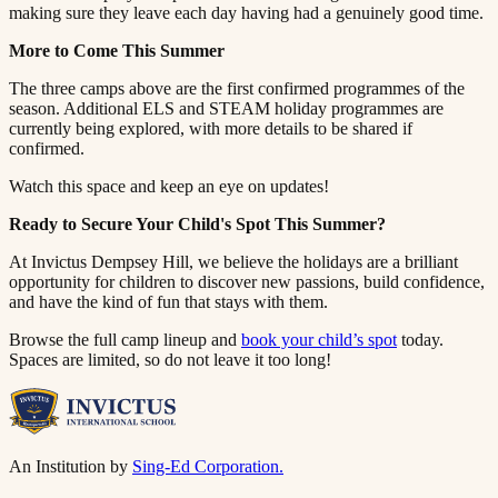
making sure they leave each day having had a genuinely good time.​​​​‌ ‍ ​‍​‍‌‍ ‌ ​‍‌‍‍‌‌‍‌ ‌‍‍‌‌‍ ‍​‍​‍​ ‍‍​‍​‍‌ ​ ‌‍​‌‌‍ ‍‌‍‍‌‌ ‌​‌ ‍‌​‍ ‍‌‍‍‌‌‍ ​‍​‍​‍ ​​‍​‍‌‍‍​‌ ​‍‌‍‌‌‌‍‌‍​‍​‍​ ‍‍​‍​‍​‍ ‌ ​ ‌ ‌​‌ ‌‌‌‍‌​‌‍‍‌‌‍ ​‍ ‌‍‍‌‌‍ ‍‌ ‌​‌‍‌‌‌‍ ‍‌ ‌​​‍ ‌‍‌‌‌‍‌​‌‍‍‌‌ ‌​​‍ ‌‍ ‌‌‍ ‌‍‌​‌‍‌‌​ ‌‌ ​​‌ ​‍‌‍‌‌‌ ​ ‌‍‌‌‌‍ ‍‌ ‌​‌‍​‌‌ ‌​‌‍‍‌‌‍ ‌‍ ‍​ ‍ ‌‍‍‌‌‍‌​​ ‌​ ‌‌‌‍‌‌​ ​ ​ ​‍​ ‌ ​ ​​​ ‍​‌‍‌‌​‍ ‌​ ‍‌‌‍​‌​ ‌ ​ ​​​‍ ‌​ ‌​‌‍‌‍‌‍‌​​ ‍‌​‍ ‌‌‍​‍‌‍​‍​ ‍​​ ​‌​‍ ‌​ ​​​ ‌​​ ‍‌​ ‌​​ ‌ ​ ​‌‌‍​ ​ ​​​ ‌​​ ‍​‌‍​ ​ ‌‌​ ‍ ‌ ‌​‌ ‍‌‌ ​​‌‍‌‌​ ‌‌‍ ‍‌‍‌‌‌ ‌ ‌ ​ ​ ‍ ‌ ​​‌‍​‌‌ ‌​‌‍‍​​ ‌‌‍​ ‌‍ ‌‍ ‍‌ ‌​‌‍‌‌‌‍ ‍‌ ‌​​‍‌‌​ ‌‌‌​​‍‌‌ ‌‍‍ ‌‍‌‌‌ ‍‌​‍‌‌​ ​ ‌​‌​​‍‌‌​ ​ ‌​‌​​‍‌‌​ ​‍​ ​‍​ ​‍​ ‍​‌‍​‌‌‍‌​‌‍‌​​ ‍‌​ ‌‌​ ‍‌‌‍‌​​ ‍​​ ​ ​ ​ ​‍‌‌​ ​‍​ ​‍​‍‌‌​ ‌‌‌​‌​​‍ ‍‌‍​ ‌‍‍​‌‍‍‌‌‍ ​‌‍‌​‌ ​‍‌‍‌‌‌‍ ‍​‍‌‌​ ‌‌‌​​‍‌‌ ‌‍‍ ‌‍‌‌‌ ‍‌​‍‌‌​ ​ ‌​‌​​‍‌‌​ ​ ‌​‌​​‍‌‌​ ​‍​ ​‍‌‍​‍​ ‍​​ ​‌​ ‌​‌‍‌‍‌‍‌‌​ ‌ ​ ​ ​ ​‌​ ‌​‌‍​ ​ ​‍​‍‌‌​ ​‍​ ​‍​‍‌‌​ ‌‌‌​‌​​‍ ‍‌ ‌​‌‍‌‌‌ ‍​‌ ‌​​ ‌‍​‍‌‍​‌‌ ​ ‌‍‌‌‌‌‌‌‌ ​‍‌‍ ​​ ‌​‍‌‌​ ​‍‌​‌‍‌ ​ ‌ ‌​‌ ‌‌‌‍‌​‌‍‍‌‌‍ ​‍‌‍‌‍‍‌‌‍‌​​ ‌​ ‌‌‌‍‌‌​ ​ ​ ​‍​ ‌ ​ ​​​ ‍​‌‍‌‌​‍ ‌​ ‍‌‌‍​‌​ ‌ ​ ​​​‍ ‌​ ‌​‌‍‌‍‌‍‌​​ ‍‌​‍ ‌‌‍​‍‌‍​‍​ ‍​​ ​‌​‍ ‌​ ​​​ ‌​​ ‍‌​ ‌​​ ‌ ​ ​‌‌‍​ ​ ​​​ ‌​​ ‍​‌‍​ ​ ‌‌​‍‌‍‌ ‌​‌ ‍‌‌ ​​‌‍‌‌​ ‌‌‍ ‍‌‍‌‌‌ ‌ ‌ ​ ​‍‌‍‌ ​​‌‍​‌‌ ‌​‌‍‍​​ ‌‌‍​ ‌‍ ‌‍ ‍‌ ‌​‌‍‌‌‌‍ ‍‌ ‌​​‍‌‌​ ‌‌‌​​‍‌‌ ‌‍‍ ‌‍‌‌‌ ‍‌​‍‌‌​ ​ ‌​‌​​‍‌‌​ ​ ‌​‌​​‍‌‌​ ​‍​ ​‍​ ​‍​ ‍​‌‍​‌‌‍‌​‌‍‌​​ ‍‌​ ‌‌​ ‍‌‌‍‌​​ ‍​​ ​ ​ ​ ​‍‌‌​ ​‍​ ​‍​‍‌‌​ ‌‌‌​‌​​‍ ‍‌‍​ ‌‍‍​‌‍‍‌‌‍ ​‌‍‌​‌ ​‍‌‍‌‌‌‍ ‍​‍‌‌​ ‌‌‌​​‍‌‌ ‌‍‍ ‌‍‌‌‌ ‍‌​‍‌‌​ ​ ‌​‌​​‍‌‌​ ​ ‌​‌​​‍‌‌​ ​‍​ ​‍‌‍​‍​ ‍​​ ​‌​ ‌​‌‍‌‍‌‍‌‌​ ‌ ​ ​ ​ ​‌​ ‌​‌‍​ ​ ​‍​‍‌‌​ ​‍​ ​‍​‍‌‌​ ‌‌‌​‌​​‍ ‍‌ ‌​‌‍‌‌‌ ‍​‌ ‌​​‍‌‍‌ ​​‌‍‌‌‌ ​‍‌ ​ ‌ ​​‌‍‌‌‌‍​ ‌ ‌​‌‍‍‌‌ ‌‍‌‍‌‌​ ‌‌ ​​‌ ‌‌‌‍​‍‌‍ ​‌‍‍‌‌ ​ ‌‍‍​‌‍‌‌‌‍‌​​‍​‍‌ ‌
More to Come This Summer​​​​‌ ‍ ​‍​‍‌‍ ‌ ​‍‌‍‍‌‌‍‌ ‌‍‍‌‌‍ ‍​‍​‍​ ‍‍​‍​‍‌ ​ ‌‍​‌‌‍ ‍‌‍‍‌‌ ‌​‌ ‍‌​‍ ‍‌‍‍‌‌‍ ​‍​‍​‍ ​​‍​‍‌‍‍​‌ ​‍‌‍‌‌‌‍‌‍​‍​‍​ ‍‍​‍​‍​‍ ‌ ​ ‌ ‌​‌ ‌‌‌‍‌​‌‍‍‌‌‍ ​‍ ‌‍‍‌‌‍ ‍‌ ‌​‌‍‌‌‌‍ ‍‌ ‌​​‍ ‌‍‌‌‌‍‌​‌‍‍‌‌ ‌​​‍ ‌‍ ‌‌‍ ‌‍‌​‌‍‌‌​ ‌‌ ​​‌ ​‍‌‍‌‌‌ ​ ‌‍‌‌‌‍ ‍‌ ‌​‌‍​‌‌ ‌​‌‍‍‌‌‍ ‌‍ ‍​ ‍ ‌‍‍‌‌‍‌​​ ‌​ ‌‌‌‍‌‌​ ​ ​ ​‍​ ‌ ​ ​​​ ‍​‌‍‌‌​‍ ‌​ ‍‌‌‍​‌​ ‌ ​ ​​​‍ ‌​ ‌​‌‍‌‍‌‍‌​​ ‍‌​‍ ‌‌‍​‍‌‍​‍​ ‍​​ ​‌​‍ ‌​ ​​​ ‌​​ ‍‌​ ‌​​ ‌ ​ ​‌‌‍​ ​ ​​​ ‌​​ ‍​‌‍​ ​ ‌‌​ ‍ ‌ ‌​‌ ‍‌‌ ​​‌‍‌‌​ ‌‌‍ ‍‌‍‌‌‌ ‌ ‌ ​ ​ ‍ ‌ ​​‌‍​‌‌ ‌​‌‍‍​​ ‌‌‍​ ‌‍ ‌‍ ‍‌ ‌​‌‍‌‌‌‍ ‍‌ ‌​​‍‌‌​ ‌‌‌​​‍‌‌ ‌‍‍ ‌‍‌‌‌ ‍‌​‍‌‌​ ​ ‌​‌​​‍‌‌​ ​ ‌​‌​​‍‌‌​ ​‍​ ​‍‌‍​‌‌‍​‌‌‍‌‌​ ‌​​ ​‌​ ​‌​ ​​​ ​‍​ ‌​​ ‌‍​ ‌‌‌‍​‍​‍‌‌​ ​‍​ ​‍​‍‌‌​ ‌‌‌​‌​​‍ ‍‌‍​ ‌‍‍​‌‍‍‌‌‍ ​‌‍‌​‌ ​‍‌‍‌‌‌‍ ‍​‍‌‌​ ‌‌‌​​‍‌‌ ‌‍‍ ‌‍‌‌‌ ‍‌​‍‌‌​ ​ ‌​‌​​‍‌‌​ ​ ‌​‌​​‍‌‌​ ​‍​ ​‍​ ‌‍‌‍‌‍​ ​​‌‍‌​​ ​‌​ ‍​​ ​‍​ ​‌​ ‍​​ ‌‌‌‍​‌​ ‍​​‍‌‌​ ​‍​ ​‍​‍‌‌​ ‌‌‌​‌​​‍ ‍‌ ‌​‌‍‌‌‌ ‍​‌ ‌​​ ‌‍​‍‌‍​‌‌ ​ ‌‍‌‌‌‌‌‌‌ ​‍‌‍ ​​ ‌​‍‌‌​ ​‍‌​‌‍‌ ​ ‌ ‌​‌ ‌‌‌‍‌​‌‍‍‌‌‍ ​‍‌‍‌‍‍‌‌‍‌​​ ‌​ ‌‌‌‍‌‌​ ​ ​ ​‍​ ‌ ​ ​​​ ‍​‌‍‌‌​‍ ‌​ ‍‌‌‍​‌​ ‌ ​ ​​​‍ ‌​ ‌​‌‍‌‍‌‍‌​​ ‍‌​‍ ‌‌‍​‍‌‍​‍​ ‍​​ ​‌​‍ ‌​ ​​​ ‌​​ ‍‌​ ‌​​ ‌ ​ ​‌‌‍​ ​ ​​​ ‌​​ ‍​‌‍​ ​ ‌‌​‍‌‍‌ ‌​‌ ‍‌‌ ​​‌‍‌‌​ ‌‌‍ ‍‌‍‌‌‌ ‌ ‌ ​ ​‍‌‍‌ ​​‌‍​‌‌ ‌​‌‍‍​​ ‌‌‍​ ‌‍ ‌‍ ‍‌ ‌​‌‍‌‌‌‍ ‍‌ ‌​​‍‌‌​ ‌‌‌​​‍‌‌ ‌‍‍ ‌‍‌‌‌ ‍‌​‍‌‌​ ​ ‌​‌​​‍‌‌​ ​ ‌​‌​​‍‌‌​ ​‍​ ​‍‌‍​‌‌‍​‌‌‍‌‌​ ‌​​ ​‌​ ​‌​ ​​​ ​‍​ ‌​​ ‌‍​ ‌‌‌‍​‍​‍‌‌​ ​‍​ ​‍​‍‌‌​ ‌‌‌​‌​​‍ ‍‌‍​ ‌‍‍​‌‍‍‌‌‍ ​‌‍‌​‌ ​‍‌‍‌‌‌‍ ‍​‍‌‌​ ‌‌‌​​‍‌‌ ‌‍‍ ‌‍‌‌‌ ‍‌​‍‌‌​ ​ ‌​‌​​‍‌‌​ ​ ‌​‌​​‍‌‌​ ​‍​ ​‍​ ‌‍‌‍‌‍​ ​​‌‍‌​​ ​‌​ ‍​​ ​‍​ ​‌​ ‍​​ ‌‌‌‍​‌​ ‍​​‍‌‌​ ​‍​ ​‍​‍‌‌​ ‌‌‌​‌​​‍ ‍‌ ‌​‌‍‌‌‌ ‍​‌ ‌​​‍‌‍‌ ​​‌‍‌‌‌ ​‍‌ ​ ‌ ​​‌‍‌‌‌‍​ ‌ ‌​‌‍‍‌‌ ‌‍‌‍‌‌​ ‌‌ ​​‌ ‌‌‌‍​‍‌‍ ​‌‍‍‌‌ ​ ‌‍‍​‌‍‌‌‌‍‌​​‍​‍‌ ‌
The three camps above are the first confirmed programmes of the
season. Additional ELS and STEAM holiday programmes are
currently being explored, with more details to be shared if
confirmed.​​​​‌ ‍ ​‍​‍‌‍ ‌ ​‍‌‍‍‌‌‍‌ ‌‍‍‌‌‍ ‍​‍​‍​ ‍‍​‍​‍‌ ​ ‌‍​‌‌‍ ‍‌‍‍‌‌ ‌​‌ ‍‌​‍ ‍‌‍‍‌‌‍ ​‍​‍​‍ ​​‍​‍‌‍‍​‌ ​‍‌‍‌‌‌‍‌‍​‍​‍​ ‍‍​‍​‍​‍ ‌ ​ ‌ ‌​‌ ‌‌‌‍‌​‌‍‍‌‌‍ ​‍ ‌‍‍‌‌‍ ‍‌ ‌​‌‍‌‌‌‍ ‍‌ ‌​​‍ ‌‍‌‌‌‍‌​‌‍‍‌‌ ‌​​‍ ‌‍ ‌‌‍ ‌‍‌​‌‍‌‌​ ‌‌ ​​‌ ​‍‌‍‌‌‌ ​ ‌‍‌‌‌‍ ‍‌ ‌​‌‍​‌‌ ‌​‌‍‍‌‌‍ ‌‍ ‍​ ‍ ‌‍‍‌‌‍‌​​ ‌​ ‌‌‌‍‌‌​ ​ ​ ​‍​ ‌ ​ ​​​ ‍​‌‍‌‌​‍ ‌​ ‍‌‌‍​‌​ ‌ ​ ​​​‍ ‌​ ‌​‌‍‌‍‌‍‌​​ ‍‌​‍ ‌‌‍​‍‌‍​‍​ ‍​​ ​‌​‍ ‌​ ​​​ ‌​​ ‍‌​ ‌​​ ‌ ​ ​‌‌‍​ ​ ​​​ ‌​​ ‍​‌‍​ ​ ‌‌​ ‍ ‌ ‌​‌ ‍‌‌ ​​‌‍‌‌​ ‌‌‍ ‍‌‍‌‌‌ ‌ ‌ ​ ​ ‍ ‌ ​​‌‍​‌‌ ‌​‌‍‍​​ ‌‌‍​ ‌‍ ‌‍ ‍‌ ‌​‌‍‌‌‌‍ ‍‌ ‌​​‍‌‌​ ‌‌‌​​‍‌‌ ‌‍‍ ‌‍‌‌‌ ‍‌​‍‌‌​ ​ ‌​‌​​‍‌‌​ ​ ‌​‌​​‍‌‌​ ​‍​ ​‍‌‍​‌​ ‌‍​ ​​​ ‌ ​ ‌‌​ ‌​​ ‌‌‌‍​ ‌‍​‌​ ​‍​ ​ ​ ‍‌​‍‌‌​ ​‍​ ​‍​‍‌‌​ ‌‌‌​‌​​‍ ‍‌‍​ ‌‍‍​‌‍‍‌‌‍ ​‌‍‌​‌ ​‍‌‍‌‌‌‍ ‍​‍‌‌​ ‌‌‌​​‍‌‌ ‌‍‍ ‌‍‌‌‌ ‍‌​‍‌‌​ ​ ‌​‌​​‍‌‌​ ​ ‌​‌​​‍‌‌​ ​‍​ ​‍‌‍‌‍​ ‍​‌‍​‌​ ​ ​ ‌‌​ ​‌‌‍‌‌​ ​ ​ ‍​​ ​​​ ‍​​ ‌​​‍‌‌​ ​‍​ ​‍​‍‌‌​ ‌‌‌​‌​​‍ ‍‌ ‌​‌‍‌‌‌ ‍​‌ ‌​​ ‌‍​‍‌‍​‌‌ ​ ‌‍‌‌‌‌‌‌‌ ​‍‌‍ ​​ ‌​‍‌‌​ ​‍‌​‌‍‌ ​ ‌ ‌​‌ ‌‌‌‍‌​‌‍‍‌‌‍ ​‍‌‍‌‍‍‌‌‍‌​​ ‌​ ‌‌‌‍‌‌​ ​ ​ ​‍​ ‌ ​ ​​​ ‍​‌‍‌‌​‍ ‌​ ‍‌‌‍​‌​ ‌ ​ ​​​‍ ‌​ ‌​‌‍‌‍‌‍‌​​ ‍‌​‍ ‌‌‍​‍‌‍​‍​ ‍​​ ​‌​‍ ‌​ ​​​ ‌​​ ‍‌​ ‌​​ ‌ ​ ​‌‌‍​ ​ ​​​ ‌​​ ‍​‌‍​ ​ ‌‌​‍‌‍‌ ‌​‌ ‍‌‌ ​​‌‍‌‌​ ‌‌‍ ‍‌‍‌‌‌ ‌ ‌ ​ ​‍‌‍‌ ​​‌‍​‌‌ ‌​‌‍‍​​ ‌‌‍​ ‌‍ ‌‍ ‍‌ ‌​‌‍‌‌‌‍ ‍‌ ‌​​‍‌‌​ ‌‌‌​​‍‌‌ ‌‍‍ ‌‍‌‌‌ ‍‌​‍‌‌​ ​ ‌​‌​​‍‌‌​ ​ ‌​‌​​‍‌‌​ ​‍​ ​‍‌‍​‌​ ‌‍​ ​​​ ‌ ​ ‌‌​ ‌​​ ‌‌‌‍​ ‌‍​‌​ ​‍​ ​ ​ ‍‌​‍‌‌​ ​‍​ ​‍​‍‌‌​ ‌‌‌​‌​​‍ ‍‌‍​ ‌‍‍​‌‍‍‌‌‍ ​‌‍‌​‌ ​‍‌‍‌‌‌‍ ‍​‍‌‌​ ‌‌‌​​‍‌‌ ‌‍‍ ‌‍‌‌‌ ‍‌​‍‌‌​ ​ ‌​‌​​‍‌‌​ ​ ‌​‌​​‍‌‌​ ​‍​ ​‍‌‍‌‍​ ‍​‌‍​‌​ ​ ​ ‌‌​ ​‌‌‍‌‌​ ​ ​ ‍​​ ​​​ ‍​​ ‌​​‍‌‌​ ​‍​ ​‍​‍‌‌​ ‌‌‌​‌​​‍ ‍‌ ‌​‌‍‌‌‌ ‍​‌ ‌​​‍‌‍‌ ​​‌‍‌‌‌ ​‍‌ ​ ‌ ​​‌‍‌‌‌‍​ ‌ ‌​‌‍‍‌‌ ‌‍‌‍‌‌​ ‌‌ ​​‌ ‌‌‌‍​‍‌‍ ​‌‍‍‌‌ ​ ‌‍‍​‌‍‌‌‌‍‌​​‍​‍‌ ‌
Watch this space and keep an eye on updates!​​​​‌ ‍ ​‍​‍‌‍ ‌ ​‍‌‍‍‌‌‍‌ ‌‍‍‌‌‍ ‍​‍​‍​ ‍‍​‍​‍‌ ​ ‌‍​‌‌‍ ‍‌‍‍‌‌ ‌​‌ ‍‌​‍ ‍‌‍‍‌‌‍ ​‍​‍​‍ ​​‍​‍‌‍‍​‌ ​‍‌‍‌‌‌‍‌‍​‍​‍​ ‍‍​‍​‍​‍ ‌ ​ ‌ ‌​‌ ‌‌‌‍‌​‌‍‍‌‌‍ ​‍ ‌‍‍‌‌‍ ‍‌ ‌​‌‍‌‌‌‍ ‍‌ ‌​​‍ ‌‍‌‌‌‍‌​‌‍‍‌‌ ‌​​‍ ‌‍ ‌‌‍ ‌‍‌​‌‍‌‌​ ‌‌ ​​‌ ​‍‌‍‌‌‌ ​ ‌‍‌‌‌‍ ‍‌ ‌​‌‍​‌‌ ‌​‌‍‍‌‌‍ ‌‍ ‍​ ‍ ‌‍‍‌‌‍‌​​ ‌​ ‌‌‌‍‌‌​ ​ ​ ​‍​ ‌ ​ ​​​ ‍​‌‍‌‌​‍ ‌​ ‍‌‌‍​‌​ ‌ ​ ​​​‍ ‌​ ‌​‌‍‌‍‌‍‌​​ ‍‌​‍ ‌‌‍​‍‌‍​‍​ ‍​​ ​‌​‍ ‌​ ​​​ ‌​​ ‍‌​ ‌​​ ‌ ​ ​‌‌‍​ ​ ​​​ ‌​​ ‍​‌‍​ ​ ‌‌​ ‍ ‌ ‌​‌ ‍‌‌ ​​‌‍‌‌​ ‌‌‍ ‍‌‍‌‌‌ ‌ ‌ ​ ​ ‍ ‌ ​​‌‍​‌‌ ‌​‌‍‍​​ ‌‌‍​ ‌‍ ‌‍ ‍‌ ‌​‌‍‌‌‌‍ ‍‌ ‌​​‍‌‌​ ‌‌‌​​‍‌‌ ‌‍‍ ‌‍‌‌‌ ‍‌​‍‌‌​ ​ ‌​‌​​‍‌‌​ ​ ‌​‌​​‍‌‌​ ​‍​ ​‍‌‍​ ‌‍‌‍​ ‌‌​ ‌​​ ​‌​ ‍​​ ‌​​ ‌ ​ ​‌‌‍​‌​ ‌​‌‍‌‌​‍‌‌​ ​‍​ ​‍​‍‌‌​ ‌‌‌​‌​​‍ ‍‌‍​ ‌‍‍​‌‍‍‌‌‍ ​‌‍‌​‌ ​‍‌‍‌‌‌‍ ‍​‍‌‌​ ‌‌‌​​‍‌‌ ‌‍‍ ‌‍‌‌‌ ‍‌​‍‌‌​ ​ ‌​‌​​‍‌‌​ ​ ‌​‌​​‍‌‌​ ​‍​ ​‍​ ‌ ​ ‌ ​ ​‍‌‍‌​​ ​ ​ ​‍​ ‌ ‌‍‌​‌‍​‍​ ​ ​ ‍‌‌‍​‌​‍‌‌​ ​‍​ ​‍​‍‌‌​ ‌‌‌​‌​​‍ ‍‌ ‌​‌‍‌‌‌ ‍​‌ ‌​​ ‌‍​‍‌‍​‌‌ ​ ‌‍‌‌‌‌‌‌‌ ​‍‌‍ ​​ ‌​‍‌‌​ ​‍‌​‌‍‌ ​ ‌ ‌​‌ ‌‌‌‍‌​‌‍‍‌‌‍ ​‍‌‍‌‍‍‌‌‍‌​​ ‌​ ‌‌‌‍‌‌​ ​ ​ ​‍​ ‌ ​ ​​​ ‍​‌‍‌‌​‍ ‌​ ‍‌‌‍​‌​ ‌ ​ ​​​‍ ‌​ ‌​‌‍‌‍‌‍‌​​ ‍‌​‍ ‌‌‍​‍‌‍​‍​ ‍​​ ​‌​‍ ‌​ ​​​ ‌​​ ‍‌​ ‌​​ ‌ ​ ​‌‌‍​ ​ ​​​ ‌​​ ‍​‌‍​ ​ ‌‌​‍‌‍‌ ‌​‌ ‍‌‌ ​​‌‍‌‌​ ‌‌‍ ‍‌‍‌‌‌ ‌ ‌ ​ ​‍‌‍‌ ​​‌‍​‌‌ ‌​‌‍‍​​ ‌‌‍​ ‌‍ ‌‍ ‍‌ ‌​‌‍‌‌‌‍ ‍‌ ‌​​‍‌‌​ ‌‌‌​​‍‌‌ ‌‍‍ ‌‍‌‌‌ ‍‌​‍‌‌​ ​ ‌​‌​​‍‌‌​ ​ ‌​‌​​‍‌‌​ ​‍​ ​‍‌‍​ ‌‍‌‍​ ‌‌​ ‌​​ ​‌​ ‍​​ ‌​​ ‌ ​ ​‌‌‍​‌​ ‌​‌‍‌‌​‍‌‌​ ​‍​ ​‍​‍‌‌​ ‌‌‌​‌​​‍ ‍‌‍​ ‌‍‍​‌‍‍‌‌‍ ​‌‍‌​‌ ​‍‌‍‌‌‌‍ ‍​‍‌‌​ ‌‌‌​​‍‌‌ ‌‍‍ ‌‍‌‌‌ ‍‌​‍‌‌​ ​ ‌​‌​​‍‌‌​ ​ ‌​‌​​‍‌‌​ ​‍​ ​‍​ ‌ ​ ‌ ​ ​‍‌‍‌​​ ​ ​ ​‍​ ‌ ‌‍‌​‌‍​‍​ ​ ​ ‍‌‌‍​‌​‍‌‌​ ​‍​ ​‍​‍‌‌​ ‌‌‌​‌​​‍ ‍‌ ‌​‌‍‌‌‌ ‍​‌ ‌​​‍‌‍‌ ​​‌‍‌‌‌ ​‍‌ ​ ‌ ​​‌‍‌‌‌‍​ ‌ ‌​‌‍‍‌‌ ‌‍‌‍‌‌​ ‌‌ ​​‌ ‌‌‌‍​‍‌‍ ​‌‍‍‌‌ ​ ‌‍‍​‌‍‌‌‌‍‌​​‍​‍‌ ‌
Ready to Secure Your Child's Spot This Summer?​​​​‌ ‍ ​‍​‍‌‍ ‌ ​‍‌‍‍‌‌‍‌ ‌‍‍‌‌‍ ‍​‍​‍​ ‍‍​‍​‍‌ ​ ‌‍​‌‌‍ ‍‌‍‍‌‌ ‌​‌ ‍‌​‍ ‍‌‍‍‌‌‍ ​‍​‍​‍ ​​‍​‍‌‍‍​‌ ​‍‌‍‌‌‌‍‌‍​‍​‍​ ‍‍​‍​‍​‍ ‌ ​ ‌ ‌​‌ ‌‌‌‍‌​‌‍‍‌‌‍ ​‍ ‌‍‍‌‌‍ ‍‌ ‌​‌‍‌‌‌‍ ‍‌ ‌​​‍ ‌‍‌‌‌‍‌​‌‍‍‌‌ ‌​​‍ ‌‍ ‌‌‍ ‌‍‌​‌‍‌‌​ ‌‌ ​​‌ ​‍‌‍‌‌‌ ​ ‌‍‌‌‌‍ ‍‌ ‌​‌‍​‌‌ ‌​‌‍‍‌‌‍ ‌‍ ‍​ ‍ ‌‍‍‌‌‍‌​​ ‌​ ‌‌‌‍‌‌​ ​ ​ ​‍​ ‌ ​ ​​​ ‍​‌‍‌‌​‍ ‌​ ‍‌‌‍​‌​ ‌ ​ ​​​‍ ‌​ ‌​‌‍‌‍‌‍‌​​ ‍‌​‍ ‌‌‍​‍‌‍​‍​ ‍​​ ​‌​‍ ‌​ ​​​ ‌​​ ‍‌​ ‌​​ ‌ ​ ​‌‌‍​ ​ ​​​ ‌​​ ‍​‌‍​ ​ ‌‌​ ‍ ‌ ‌​‌ ‍‌‌ ​​‌‍‌‌​ ‌‌‍ ‍‌‍‌‌‌ ‌ ‌ ​ ​ ‍ ‌ ​​‌‍​‌‌ ‌​‌‍‍​​ ‌‌‍​ ‌‍ ‌‍ ‍‌ ‌​‌‍‌‌‌‍ ‍‌ ‌​​‍‌‌​ ‌‌‌​​‍‌‌ ‌‍‍ ‌‍‌‌‌ ‍‌​‍‌‌​ ​ ‌​‌​​‍‌‌​ ​ ‌​‌​​‍‌‌​ ​‍​ ​‍​ ‍‌​ ‍‌​ ‍‌​ ​​‌‍​‍‌‍​‍‌‍​‌​ ‌‍‌‍‌‍​ ‌​​ ​‍‌‍‌‌​‍‌‌​ ​‍​ ​‍​‍‌‌​ ‌‌‌​‌​​‍ ‍‌‍​ ‌‍‍​‌‍‍‌‌‍ ​‌‍‌​‌ ​‍‌‍‌‌‌‍ ‍​‍‌‌​ ‌‌‌​​‍‌‌ ‌‍‍ ‌‍‌‌‌ ‍‌​‍‌‌​ ​ ‌​‌​​‍‌‌​ ​ ‌​‌​​‍‌‌​ ​‍​ ​‍​ ​ ​ ‌‍‌‍‌‍​ ‍​​ ​‌​ ‌‍​ ​​​ ‍‌​ ‍‌​ ​‌​ ‌‍​ ​‌​‍‌‌​ ​‍​ ​‍​‍‌‌​ ‌‌‌​‌​​‍ ‍‌ ‌​‌‍‌‌‌ ‍​‌ ‌​​ ‌‍​‍‌‍​‌‌ ​ ‌‍‌‌‌‌‌‌‌ ​‍‌‍ ​​ ‌​‍‌‌​ ​‍‌​‌‍‌ ​ ‌ ‌​‌ ‌‌‌‍‌​‌‍‍‌‌‍ ​‍‌‍‌‍‍‌‌‍‌​​ ‌​ ‌‌‌‍‌‌​ ​ ​ ​‍​ ‌ ​ ​​​ ‍​‌‍‌‌​‍ ‌​ ‍‌‌‍​‌​ ‌ ​ ​​​‍ ‌​ ‌​‌‍‌‍‌‍‌​​ ‍‌​‍ ‌‌‍​‍‌‍​‍​ ‍​​ ​‌​‍ ‌​ ​​​ ‌​​ ‍‌​ ‌​​ ‌ ​ ​‌‌‍​ ​ ​​​ ‌​​ ‍​‌‍​ ​ ‌‌​‍‌‍‌ ‌​‌ ‍‌‌ ​​‌‍‌‌​ ‌‌‍ ‍‌‍‌‌‌ ‌ ‌ ​ ​‍‌‍‌ ​​‌‍​‌‌ ‌​‌‍‍​​ ‌‌‍​ ‌‍ ‌‍ ‍‌ ‌​‌‍‌‌‌‍ ‍‌ ‌​​‍‌‌​ ‌‌‌​​‍‌‌ ‌‍‍ ‌‍‌‌‌ ‍‌​‍‌‌​ ​ ‌​‌​​‍‌‌​ ​ ‌​‌​​‍‌‌​ ​‍​ ​‍​ ‍‌​ ‍‌​ ‍‌​ ​​‌‍​‍‌‍​‍‌‍​‌​ ‌‍‌‍‌‍​ ‌​​ ​‍‌‍‌‌​‍‌‌​ ​‍​ ​‍​‍‌‌​ ‌‌‌​‌​​‍ ‍‌‍​ ‌‍‍​‌‍‍‌‌‍ ​‌‍‌​‌ ​‍‌‍‌‌‌‍ ‍​‍‌‌​ ‌‌‌​​‍‌‌ ‌‍‍ ‌‍‌‌‌ ‍‌​‍‌‌​ ​ ‌​‌​​‍‌‌​ ​ ‌​‌​​‍‌‌​ ​‍​ ​‍​ ​ ​ ‌‍‌‍‌‍​ ‍​​ ​‌​ ‌‍​ ​​​ ‍‌​ ‍‌​ ​‌​ ‌‍​ ​‌​‍‌‌​ ​‍​ ​‍​‍‌‌​ ‌‌‌​‌​​‍ ‍‌ ‌​‌‍‌‌‌ ‍​‌ ‌​​‍‌‍‌ ​​‌‍‌‌‌ ​‍‌ ​ ‌ ​​‌‍‌‌‌‍​ ‌ ‌​‌‍‍‌‌ ‌‍‌‍‌‌​ ‌‌ ​​‌ ‌‌‌‍​‍‌‍ ​‌‍‍‌‌ ​ ‌‍‍​‌‍‌‌‌‍‌​​‍​‍‌ ‌
At Invictus Dempsey Hill, we believe the holidays are a brilliant
opportunity for children to discover new passions, build confidence,
and have the kind of fun that stays with them.​​​​‌ ‍ ​‍​‍‌‍ ‌ ​‍‌‍‍‌‌‍‌ ‌‍‍‌‌‍ ‍​‍​‍​ ‍‍​‍​‍‌ ​ ‌‍​‌‌‍ ‍‌‍‍‌‌ ‌​‌ ‍‌​‍ ‍‌‍‍‌‌‍ ​‍​‍​‍ ​​‍​‍‌‍‍​‌ ​‍‌‍‌‌‌‍‌‍​‍​‍​ ‍‍​‍​‍​‍ ‌ ​ ‌ ‌​‌ ‌‌‌‍‌​‌‍‍‌‌‍ ​‍ ‌‍‍‌‌‍ ‍‌ ‌​‌‍‌‌‌‍ ‍‌ ‌​​‍ ‌‍‌‌‌‍‌​‌‍‍‌‌ ‌​​‍ ‌‍ ‌‌‍ ‌‍‌​‌‍‌‌​ ‌‌ ​​‌ ​‍‌‍‌‌‌ ​ ‌‍‌‌‌‍ ‍‌ ‌​‌‍​‌‌ ‌​‌‍‍‌‌‍ ‌‍ ‍​ ‍ ‌‍‍‌‌‍‌​​ ‌​ ‌‌‌‍‌‌​ ​ ​ ​‍​ ‌ ​ ​​​ ‍​‌‍‌‌​‍ ‌​ ‍‌‌‍​‌​ ‌ ​ ​​​‍ ‌​ ‌​‌‍‌‍‌‍‌​​ ‍‌​‍ ‌‌‍​‍‌‍​‍​ ‍​​ ​‌​‍ ‌​ ​​​ ‌​​ ‍‌​ ‌​​ ‌ ​ ​‌‌‍​ ​ ​​​ ‌​​ ‍​‌‍​ ​ ‌‌​ ‍ ‌ ‌​‌ ‍‌‌ ​​‌‍‌‌​ ‌‌‍ ‍‌‍‌‌‌ ‌ ‌ ​ ​ ‍ ‌ ​​‌‍​‌‌ ‌​‌‍‍​​ ‌‌‍​ ‌‍ ‌‍ ‍‌ ‌​‌‍‌‌‌‍ ‍‌ ‌​​‍‌‌​ ‌‌‌​​‍‌‌ ‌‍‍ ‌‍‌‌‌ ‍‌​‍‌‌​ ​ ‌​‌​​‍‌‌​ ​ ‌​‌​​‍‌‌​ ​‍​ ​‍​ ‍‌​ ​‌‌‍​‍‌‍​‍‌‍‌​‌‍​‌​ ‌ ​ ‌‍​ ​‌‌‍‌​​ ‌‍‌‍‌‍​‍‌‌​ ​‍​ ​‍​‍‌‌​ ‌‌‌​‌​​‍ ‍‌‍​ ‌‍‍​‌‍‍‌‌‍ ​‌‍‌​‌ ​‍‌‍‌‌‌‍ ‍​‍‌‌​ ‌‌‌​​‍‌‌ ‌‍‍ ‌‍‌‌‌ ‍‌​‍‌‌​ ​ ‌​‌​​‍‌‌​ ​ ‌​‌​​‍‌‌​ ​‍​ ​‍‌‍‌‌​ ‌​‌‍‌‍​ ‌‍​ ​‍​ ​‍‌‍​ ​ ​​​ ​‍‌‍​‌‌‍​ ​ ‌​​‍‌‌​ ​‍​ ​‍​‍‌‌​ ‌‌‌​‌​​‍ ‍‌ ‌​‌‍‌‌‌ ‍​‌ ‌​​ ‌‍​‍‌‍​‌‌ ​ ‌‍‌‌‌‌‌‌‌ ​‍‌‍ ​​ ‌​‍‌‌​ ​‍‌​‌‍‌ ​ ‌ ‌​‌ ‌‌‌‍‌​‌‍‍‌‌‍ ​‍‌‍‌‍‍‌‌‍‌​​ ‌​ ‌‌‌‍‌‌​ ​ ​ ​‍​ ‌ ​ ​​​ ‍​‌‍‌‌​‍ ‌​ ‍‌‌‍​‌​ ‌ ​ ​​​‍ ‌​ ‌​‌‍‌‍‌‍‌​​ ‍‌​‍ ‌‌‍​‍‌‍​‍​ ‍​​ ​‌​‍ ‌​ ​​​ ‌​​ ‍‌​ ‌​​ ‌ ​ ​‌‌‍​ ​ ​​​ ‌​​ ‍​‌‍​ ​ ‌‌​‍‌‍‌ ‌​‌ ‍‌‌ ​​‌‍‌‌​ ‌‌‍ ‍‌‍‌‌‌ ‌ ‌ ​ ​‍‌‍‌ ​​‌‍​‌‌ ‌​‌‍‍​​ ‌‌‍​ ‌‍ ‌‍ ‍‌ ‌​‌‍‌‌‌‍ ‍‌ ‌​​‍‌‌​ ‌‌‌​​‍‌‌ ‌‍‍ ‌‍‌‌‌ ‍‌​‍‌‌​ ​ ‌​‌​​‍‌‌​ ​ ‌​‌​​‍‌‌​ ​‍​ ​‍​ ‍‌​ ​‌‌‍​‍‌‍​‍‌‍‌​‌‍​‌​ ‌ ​ ‌‍​ ​‌‌‍‌​​ ‌‍‌‍‌‍​‍‌‌​ ​‍​ ​‍​‍‌‌​ ‌‌‌​‌​​‍ ‍‌‍​ ‌‍‍​‌‍‍‌‌‍ ​‌‍‌​‌ ​‍‌‍‌‌‌‍ ‍​‍‌‌​ ‌‌‌​​‍‌‌ ‌‍‍ ‌‍‌‌‌ ‍‌​‍‌‌​ ​ ‌​‌​​‍‌‌​ ​ ‌​‌​​‍‌‌​ ​‍​ ​‍‌‍‌‌​ ‌​‌‍‌‍​ ‌‍​ ​‍​ ​‍‌‍​ ​ ​​​ ​‍‌‍​‌‌‍​ ​ ‌​​‍‌‌​ ​‍​ ​‍​‍‌‌​ ‌‌‌​‌​​‍ ‍‌ ‌​‌‍‌‌‌ ‍​‌ ‌​​‍‌‍‌ ​​‌‍‌‌‌ ​‍‌ ​ ‌ ​​‌‍‌‌‌‍​ ‌ ‌​‌‍‍‌‌ ‌‍‌‍‌‌​ ‌‌ ​​‌ ‌‌‌‍​‍‌‍ ​‌‍‍‌‌ ​ ‌‍‍​‌‍‌‌‌‍‌​​‍​‍‌ ‌
Browse the full camp lineup and ​​​​‌ ‍ ​‍​‍‌‍ ‌ ​‍‌‍‍‌‌‍‌ ‌‍‍‌‌‍ ‍​‍​‍​ ‍‍​‍​‍‌ ​ ‌‍​‌‌‍ ‍‌‍‍‌‌ ‌​‌ ‍‌​‍ ‍‌‍‍‌‌‍ ​‍​‍​‍ ​​‍​‍‌‍‍​‌ ​‍‌‍‌‌‌‍‌‍​‍​‍​ ‍‍​‍​‍​‍ ‌ ​ ‌ ‌​‌ ‌‌‌‍‌​‌‍‍‌‌‍ ​‍ ‌‍‍‌‌‍ ‍‌ ‌​‌‍‌‌‌‍ ‍‌ ‌​​‍ ‌‍‌‌‌‍‌​‌‍‍‌‌ ‌​​‍ ‌‍ ‌‌‍ ‌‍‌​‌‍‌‌​ ‌‌ ​​‌ ​‍‌‍‌‌‌ ​ ‌‍‌‌‌‍ ‍‌ ‌​‌‍​‌‌ ‌​‌‍‍‌‌‍ ‌‍ ‍​ ‍ ‌‍‍‌‌‍‌​​ ‌​ ‌‌‌‍‌‌​ ​ ​ ​‍​ ‌ ​ ​​​ ‍​‌‍‌‌​‍ ‌​ ‍‌‌‍​‌​ ‌ ​ ​​​‍ ‌​ ‌​‌‍‌‍‌‍‌​​ ‍‌​‍ ‌‌‍​‍‌‍​‍​ ‍​​ ​‌​‍ ‌​ ​​​ ‌​​ ‍‌​ ‌​​ ‌ ​ ​‌‌‍​ ​ ​​​ ‌​​ ‍​‌‍​ ​ ‌‌​ ‍ ‌ ‌​‌ ‍‌‌ ​​‌‍‌‌​ ‌‌‍ ‍‌‍‌‌‌ ‌ ‌ ​ ​ ‍ ‌ ​​‌‍​‌‌ ‌​‌‍‍​​ ‌‌‍​ ‌‍ ‌‍ ‍‌ ‌​‌‍‌‌‌‍ ‍‌ ‌​​‍‌‌​ ‌‌‌​​‍‌‌ ‌‍‍ ‌‍‌‌‌ ‍‌​‍‌‌​ ​ ‌​‌​​‍‌‌​ ​ ‌​‌​​‍‌‌​ ​‍​ ​‍‌‍‌‌‌‍‌​​ ‍​‌‍‌‌​ ​ ​ ‌​​ ​ ​ ​​‌‍‌‍​ ​‌​ ‌‌‌‍​‍​‍‌‌​ ​‍​ ​‍​‍‌‌​ ‌‌‌​‌​​‍ ‍‌‍​ ‌‍‍​‌‍‍‌‌‍ ​‌‍‌​‌ ​‍‌‍‌‌‌‍ ‍​‍‌‌​ ‌‌‌​​‍‌‌ ‌‍‍ ‌‍‌‌‌ ‍‌​‍‌‌​ ​ ‌​‌​​‍‌‌​ ​ ‌​‌​​‍‌‌​ ​‍​ ​‍​ ​ ‌‍​‌‌‍‌‌​ ​ ​ ‌‍​ ‌‌​ ​‍​ ‌​​ ‍‌​ ‍‌​ ‍‌‌‍‌‌​‍‌‌​ ​‍​ ​‍​‍‌‌​ ‌‌‌​‌​​‍ ‍‌ ‌​‌‍‌‌‌ ‍​‌ ‌​​ ‌‍​‍‌‍​‌‌ ​ ‌‍‌‌‌‌‌‌‌ ​‍‌‍ ​​ ‌​‍‌‌​ ​‍‌​‌‍‌ ​ ‌ ‌​‌ ‌‌‌‍‌​‌‍‍‌‌‍ ​‍‌‍‌‍‍‌‌‍‌​​ ‌​ ‌‌‌‍‌‌​ ​ ​ ​‍​ ‌ ​ ​​​ ‍​‌‍‌‌​‍ ‌​ ‍‌‌‍​‌​ ‌ ​ ​​​‍ ‌​ ‌​‌‍‌‍‌‍‌​​ ‍‌​‍ ‌‌‍​‍‌‍​‍​ ‍​​ ​‌​‍ ‌​ ​​​ ‌​​ ‍‌​ ‌​​ ‌ ​ ​‌‌‍​ ​ ​​​ ‌​​ ‍​‌‍​ ​ ‌‌​‍‌‍‌ ‌​‌ ‍‌‌ ​​‌‍‌‌​ ‌‌‍ ‍‌‍‌‌‌ ‌ ‌ ​ ​‍‌‍‌ ​​‌‍​‌‌ ‌​‌‍‍​​ ‌‌‍​ ‌‍ ‌‍ ‍‌ ‌​‌‍‌‌‌‍ ‍‌ ‌​​‍‌‌​ ‌‌‌​​‍‌‌ ‌‍‍ ‌‍‌‌‌ ‍‌​‍‌‌​ ​ ‌​‌​​‍‌‌​ ​ ‌​‌​​‍‌‌​ ​‍​ ​‍‌‍‌‌‌‍‌​​ ‍​‌‍‌‌​ ​ ​ ‌​​ ​ ​ ​​‌‍‌‍​ ​‌​ ‌‌‌‍​‍​‍‌‌​ ​‍​ ​‍​‍‌‌​ ‌‌‌​‌​​‍ ‍‌‍​ ‌‍‍​‌‍‍‌‌‍ ​‌‍‌​‌ ​‍‌‍‌‌‌‍ ‍​‍‌‌​ ‌‌‌​​‍‌‌ ‌‍‍ ‌‍‌‌‌ ‍‌​‍‌‌​ ​ ‌​‌​​‍‌‌​ ​ ‌​‌​​‍‌‌​ ​‍​ ​‍​ ​ ‌‍​‌‌‍‌‌​ ​ ​ ‌‍​ ‌‌​ ​‍​ ‌​​ ‍‌​ ‍‌​ ‍‌‌‍‌‌​‍‌‌​ ​‍​ ​‍​‍‌‌​ ‌‌‌​‌​​‍ ‍‌ ‌​‌‍‌‌‌ ‍​‌ ‌​​‍‌‍‌ ​​‌‍‌‌‌ ​‍‌ ​ ‌ ​​‌‍‌‌‌‍​ ‌ ‌​‌‍‍‌‌ ‌‍‌‍‌‌​ ‌‌ ​​‌ ‌‌‌‍​‍‌‍ ​‌‍‍‌‌ ​ ‌‍‍​‌‍‌‌‌‍‌​​‍​‍‌ ‌
book your child’s spot​​​​‌ ‍ ​‍​‍‌‍ ‌ ​‍‌‍‍‌‌‍‌ ‌‍‍‌‌‍ ‍​‍​‍​ ‍‍​‍​‍‌ ​ ‌‍​‌‌‍ ‍‌‍‍‌‌ ‌​‌ ‍‌​‍ ‍‌‍‍‌‌‍ ​‍​‍​‍ ​​‍​‍‌‍‍​‌ ​‍‌‍‌‌‌‍‌‍​‍​‍​ ‍‍​‍​‍​‍ ‌ ​ ‌ ‌​‌ ‌‌‌‍‌​‌‍‍‌‌‍ ​‍ ‌‍‍‌‌‍ ‍‌ ‌​‌‍‌‌‌‍ ‍‌ ‌​​‍ ‌‍‌‌‌‍‌​‌‍‍‌‌ ‌​​‍ ‌‍ ‌‌‍ ‌‍‌​‌‍‌‌​ ‌‌ ​​‌ ​‍‌‍‌‌‌ ​ ‌‍‌‌‌‍ ‍‌ ‌​‌‍​‌‌ ‌​‌‍‍‌‌‍ ‌‍ ‍​ ‍ ‌‍‍‌‌‍‌​​ ‌​ ‌‌‌‍‌‌​ ​ ​ ​‍​ ‌ ​ ​​​ ‍​‌‍‌‌​‍ ‌​ ‍‌‌‍​‌​ ‌ ​ ​​​‍ ‌​ ‌​‌‍‌‍‌‍‌​​ ‍‌​‍ ‌‌‍​‍‌‍​‍​ ‍​​ ​‌​‍ ‌​ ​​​ ‌​​ ‍‌​ ‌​​ ‌ ​ ​‌‌‍​ ​ ​​​ ‌​​ ‍​‌‍​ ​ ‌‌​ ‍ ‌ ‌​‌ ‍‌‌ ​​‌‍‌‌​ ‌‌‍ ‍‌‍‌‌‌ ‌ ‌ ​ ​ ‍ ‌ ​​‌‍​‌‌ ‌​‌‍‍​​ ‌‌‍​ ‌‍ ‌‍ ‍‌ ‌​‌‍‌‌‌‍ ‍‌ ‌​​‍‌‌​ ‌‌‌​​‍‌‌ ‌‍‍ ‌‍‌‌‌ ‍‌​‍‌‌​ ​ ‌​‌​​‍‌‌​ ​ ‌​‌​​‍‌‌​ ​‍​ ​‍‌‍‌‌‌‍‌​​ ‍​‌‍‌‌​ ​ ​ ‌​​ ​ ​ ​​‌‍‌‍​ ​‌​ ‌‌‌‍​‍​‍‌‌​ ​‍​ ​‍​‍‌‌​ ‌‌‌​‌​​‍ ‍‌‍​ ‌‍‍​‌‍‍‌‌‍ ​‌‍‌​‌ ​‍‌‍‌‌‌‍ ‍​‍‌‌​ ‌‌‌​​‍‌‌ ‌‍‍ ‌‍‌‌‌ ‍‌​‍‌‌​ ​ ‌​‌​​‍‌‌​ ​ ‌​‌​​‍‌‌​ ​‍​ ​‍​ ‌‌​ ‌ ​ ​ ​ ‌‌‌‍​‌​ ‍​​ ​‌​ ​​‌‍​‍​ ‌‍​ ‌ ​ ‌​​‍‌‌​ ​‍​ ​‍​‍‌‌​ ‌‌‌​‌​​‍ ‍‌ ‌​‌‍‌‌‌ ‍​‌ ‌​​ ‌‍​‍‌‍​‌‌ ​ ‌‍‌‌‌‌‌‌‌ ​‍‌‍ ​​ ‌​‍‌‌​ ​‍‌​‌‍‌ ​ ‌ ‌​‌ ‌‌‌‍‌​‌‍‍‌‌‍ ​‍‌‍‌‍‍‌‌‍‌​​ ‌​ ‌‌‌‍‌‌​ ​ ​ ​‍​ ‌ ​ ​​​ ‍​‌‍‌‌​‍ ‌​ ‍‌‌‍​‌​ ‌ ​ ​​​‍ ‌​ ‌​‌‍‌‍‌‍‌​​ ‍‌​‍ ‌‌‍​‍‌‍​‍​ ‍​​ ​‌​‍ ‌​ ​​​ ‌​​ ‍‌​ ‌​​ ‌ ​ ​‌‌‍​ ​ ​​​ ‌​​ ‍​‌‍​ ​ ‌‌​‍‌‍‌ ‌​‌ ‍‌‌ ​​‌‍‌‌​ ‌‌‍ ‍‌‍‌‌‌ ‌ ‌ ​ ​‍‌‍‌ ​​‌‍​‌‌ ‌​‌‍‍​​ ‌‌‍​ ‌‍ ‌‍ ‍‌ ‌​‌‍‌‌‌‍ ‍‌ ‌​​‍‌‌​ ‌‌‌​​‍‌‌ ‌‍‍ ‌‍‌‌‌ ‍‌​‍‌‌​ ​ ‌​‌​​‍‌‌​ ​ ‌​‌​​‍‌‌​ ​‍​ ​‍‌‍‌‌‌‍‌​​ ‍​‌‍‌‌​ ​ ​ ‌​​ ​ ​ ​​‌‍‌‍​ ​‌​ ‌‌‌‍​‍​‍‌‌​ ​‍​ ​‍​‍‌‌​ ‌‌‌​‌​​‍ ‍‌‍​ ‌‍‍​‌‍‍‌‌‍ ​‌‍‌​‌ ​‍‌‍‌‌‌‍ ‍​‍‌‌​ ‌‌‌​​‍‌‌ ‌‍‍ ‌‍‌‌‌ ‍‌​‍‌‌​ ​ ‌​‌​​‍‌‌​ ​ ‌​‌​​‍‌‌​ ​‍​ ​‍​ ‌‌​ ‌ ​ ​ ​ ‌‌‌‍​‌​ ‍​​ ​‌​ ​​‌‍​‍​ ‌‍​ ‌ ​ ‌​​‍‌‌​ ​‍​ ​‍​‍‌‌​ ‌‌‌​‌​​‍ ‍‌ ‌​‌‍‌‌‌ ‍​‌ ‌​​‍‌‍‌ ​​‌‍‌‌‌ ​‍‌ ​ ‌ ​​‌‍‌‌‌‍​ ‌ ‌​‌‍‍‌‌ ‌‍‌‍‌‌​ ‌‌ ​​‌ ‌‌‌‍​‍‌‍ ​‌‍‍‌‌ ​ ‌‍‍​‌‍‌‌‌‍‌​​‍​‍‌ ‌
today.
Spaces are limited, so do not leave it too long!​​​​‌ ‍ ​‍​‍‌‍ ‌ ​‍‌‍‍‌‌‍‌ ‌‍‍‌‌‍ ‍​‍​‍​ ‍‍​‍​‍‌ ​ ‌‍​‌‌‍ ‍‌‍‍‌‌ ‌​‌ ‍‌​‍ ‍‌‍‍‌‌‍ ​‍​‍​‍ ​​‍​‍‌‍‍​‌ ​‍‌‍‌‌‌‍‌‍​‍​‍​ ‍‍​‍​‍​‍ ‌ ​ ‌ ‌​‌ ‌‌‌‍‌​‌‍‍‌‌‍ ​‍ ‌‍‍‌‌‍ ‍‌ ‌​‌‍‌‌‌‍ ‍‌ ‌​​‍ ‌‍‌‌‌‍‌​‌‍‍‌‌ ‌​​‍ ‌‍ ‌‌‍ ‌‍‌​‌‍‌‌​ ‌‌ ​​‌ ​‍‌‍‌‌‌ ​ ‌‍‌‌‌‍ ‍‌ ‌​‌‍​‌‌ ‌​‌‍‍‌‌‍ ‌‍ ‍​ ‍ ‌‍‍‌‌‍‌​​ ‌​ ‌‌‌‍‌‌​ ​ ​ ​‍​ ‌ ​ ​​​ ‍​‌‍‌‌​‍ ‌​ ‍‌‌‍​‌​ ‌ ​ ​​​‍ ‌​ ‌​‌‍‌‍‌‍‌​​ ‍‌​‍ ‌‌‍​‍‌‍​‍​ ‍​​ ​‌​‍ ‌​ ​​​ ‌​​ ‍‌​ ‌​​ ‌ ​ ​‌‌‍​ ​ ​​​ ‌​​ ‍​‌‍​ ​ ‌‌​ ‍ ‌ ‌​‌ ‍‌‌ ​​‌‍‌‌​ ‌‌‍ ‍‌‍‌‌‌ ‌ ‌ ​ ​ ‍ ‌ ​​‌‍​‌‌ ‌​‌‍‍​​ ‌‌‍​ ‌‍ ‌‍ ‍‌ ‌​‌‍‌‌‌‍ ‍‌ ‌​​‍‌‌​ ‌‌‌​​‍‌‌ ‌‍‍ ‌‍‌‌‌ ‍‌​‍‌‌​ ​ ‌​‌​​‍‌‌​ ​ ‌​‌​​‍‌‌​ ​‍​ ​‍‌‍‌‌‌‍‌​​ ‍​‌‍‌‌​ ​ ​ ‌​​ ​ ​ ​​‌‍‌‍​ ​‌​ ‌‌‌‍​‍​‍‌‌​ ​‍​ ​‍​‍‌‌​ ‌‌‌​‌​​‍ ‍‌‍​ ‌‍‍​‌‍‍‌‌‍ ​‌‍‌​‌ ​‍‌‍‌‌‌‍ ‍​‍‌‌​ ‌‌‌​​‍‌‌ ‌‍‍ ‌‍‌‌‌ ‍‌​‍‌‌​ ​ ‌​‌​​‍‌‌​ ​ ‌​‌​​‍‌‌​ ​‍​ ​‍​ ​‍‌‍‌​‌‍​‍‌‍​‍‌‍‌​​ ‌‌​ ​ ‌‍​‍​ ‍‌​ ‍​​ ‌​‌‍​ ​‍‌‌​ ​‍​ ​‍​‍‌‌​ ‌‌‌​‌​​‍ ‍‌ ‌​‌‍‌‌‌ ‍​‌ ‌​​ ‌‍​‍‌‍​‌‌ ​ ‌‍‌‌‌‌‌‌‌ ​‍‌‍ ​​ ‌​‍‌‌​ ​‍‌​‌‍‌ ​ ‌ ‌​‌ ‌‌‌‍‌​‌‍‍‌‌‍ ​‍‌‍‌‍‍‌‌‍‌​​ ‌​ ‌‌‌‍‌‌​ ​ ​ ​‍​ ‌ ​ ​​​ ‍​‌‍‌‌​‍ ‌​ ‍‌‌‍​‌​ ‌ ​ ​​​‍ ‌​ ‌​‌‍‌‍‌‍‌​​ ‍‌​‍ ‌‌‍​‍‌‍​‍​ ‍​​ ​‌​‍ ‌​ ​​​ ‌​​ ‍‌​ ‌​​ ‌ ​ ​‌‌‍​ ​ ​​​ ‌​​ ‍​‌‍​ ​ ‌‌​‍‌‍‌ ‌​‌ ‍‌‌ ​​‌‍‌‌​ ‌‌‍ ‍‌‍‌‌‌ ‌ ‌ ​ ​‍‌‍‌ ​​‌‍​‌‌ ‌​‌‍‍​​ ‌‌‍​ ‌‍ ‌‍ ‍‌ ‌​‌‍‌‌‌‍ ‍‌ ‌​​‍‌‌​ ‌‌‌​​‍‌‌ ‌‍‍ ‌‍‌‌‌ ‍‌​‍‌‌​ ​ ‌​‌​​‍‌‌​ ​ ‌​‌​​‍‌‌​ ​‍​ ​‍‌‍‌‌‌‍‌​​ ‍​‌‍‌‌​ ​ ​ ‌​​ ​ ​ ​​‌‍‌‍​ ​‌​ ‌‌‌‍​‍​‍‌‌​ ​‍​ ​‍​‍‌‌​ ‌‌‌​‌​​‍ ‍‌‍​ ‌‍‍​‌‍‍‌‌‍ ​‌‍‌​‌ ​‍‌‍‌‌‌‍ ‍​‍‌‌​ ‌‌‌​​‍‌‌ ‌‍‍ ‌‍‌‌‌ ‍‌​‍‌‌​ ​ ‌​‌​​‍‌‌​ ​ ‌​‌​​‍‌‌​ ​‍​ ​‍​ ​‍‌‍‌​‌‍​‍‌‍​‍‌‍‌​​ ‌‌​ ​ ‌‍​‍​ ‍‌​ ‍​​ ‌​‌‍​ ​‍‌‌​ ​‍​ ​‍​‍‌‌​ ‌‌‌​‌​​‍ ‍‌ ‌​‌‍‌‌‌ ‍​‌ ‌​​‍‌‍‌ ​​‌‍‌‌‌ ​‍‌ ​ ‌ ​​‌‍‌‌‌‍​ ‌ ‌​‌‍‍‌‌ ‌‍‌‍‌‌​ ‌‌ ​​‌ ‌‌‌‍​‍‌‍ ​‌‍‍‌‌ ​ ‌‍‍​‌‍‌‌‌‍‌​​‍​‍‌ ‌
An Institution by
Sing-Ed Corporation.